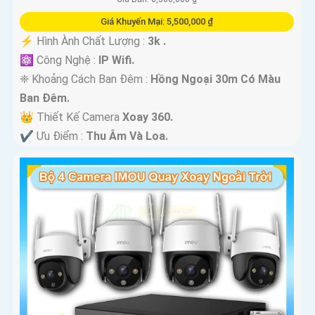
Giá Khuyến Mại: 5,500,000 ₫
️⚡ Hình Ành Chất Lượng :
3k .
⚛️ Công Nghệ :
IP Wifi.
❈ Khoảng Cách Ban Đêm :
Hồng Ngoại 30m Có Màu
Ban Ðêm.
👑 Thiết Kế Camera
Xoay 360.
️✔️ Ưu Điểm :
Thu Âm Và Loa.