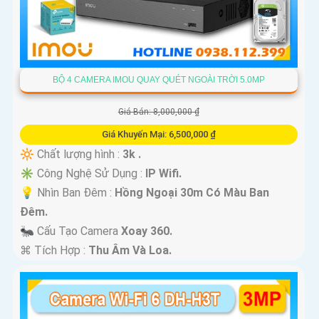
BỘ 4 CAMERA IMOU QUAY QUÉT NGOÀI TRỜI 5.0MP
Giá Bán: 8,000,000 ₫
Giá Khuyến Mại: 6,500,000 ₫
🔆 Chất lượng hình :
3k .
✳️ Công Nghệ Sử Dụng :
IP Wifi.
💡 Nhìn Ban Đêm :
Hồng Ngoại 30m Có Màu Ban
Ðêm.
🐜 Cấu Tạo Camera
Xoay 360.
️⌘ Tích Hợp :
Thu Âm Và Loa.