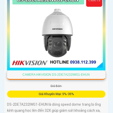
CAMERA HIKVISION DS-2DE7A232IWG1-EHUN
Giá Bán:
Giá Khuyến Mại: 5%-35%
DS-2DE7A232IWG1-EHUN là dòng speed dome trang bị ống
kính quang học lên đến 32X giúp giám sát khoảng cách xa,