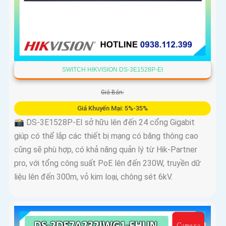
SWITCH HIKVISION DS-3E1528P-EI
Giá Bán:
Giá Khuyến Mại: 5%-35%
📸 DS-3E1528P-EI sở hữu lên đến 24 cổng Gigabit
giúp có thể lắp các thiết bị mạng có băng thông cao
cũng sẽ phù hợp, có khả năng quản lý từ Hik-Partner
pro, với tổng công suất PoE lên đến 230W, truyền dữ
liệu lên đến 300m, vỏ kim loại, chông sét 6kV.