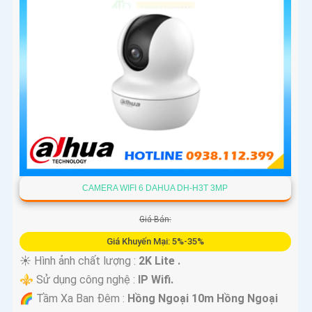
CAMERA WIFI 6 DAHUA DH-H3T 3MP
Giá Bán:
Giá Khuyến Mại: 5%-35%
☀️ Hình ảnh chất lượng :
2K Lite .
⚜️ Sử dụng công nghệ :
IP Wifi.
🌈 Tầm Xa Ban Đêm :
Hồng Ngoại 10m Hồng Ngoại