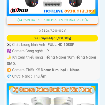
BỘ 4 CAMERA DAHUA DH-P3AS-PV CÓ MÀU BAN ĐÊM
Giá Bán: 7,000,000 ₫
Giá Khuyến Mại: 5,900,000 ₫
👁️‍🗨 Chất lượng hình Ảnh :
FULL HD 1080P .
🕉️ Camera Công nghệ :
IP.
🌛 Khi xem thiếu sáng :
Hồng Ngoại 10m Hồng Ngoại
SMD.
♊ Camera Thiết Kế
Dome Kim loại + Nhựa.
️💎 Chức Năng :
Thu Âm.