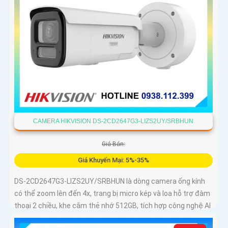
CAMERA HIKVISION DS-2CD2647G3-LIZS2UY/SRBHUN
Giá Bán:
Giá Khuyến Mại: 5%-35%
DS-2CD2647G3-LIZS2UY/SRBHUN là dòng camera ống kính
có thể zoom lên đến 4x, trang bị micro kép và loa hỗ trợ đàm
thoại 2 chiều, khe cắm thẻ nhớ 512GB, tích hợp công nghệ AI
trong việc cân bằng màu sáng trong điều kiện ánh sáng yếu,