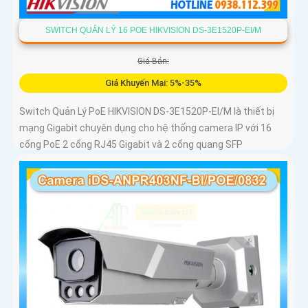
SWITCH QUẢN LÝ 16 POE HIKVISION DS-3E1520P-EI/M
Giá Bán:
Giá Khuyến Mại: 5%-35%
Switch Quản Lý PoE HIKVISION DS-3E1520P-EI/M là thiết bị
mạng Gigabit chuyên dụng cho hệ thống camera IP với 16
cổng PoE 2 cổng RJ45 Gigabit và 2 cổng quang SFP