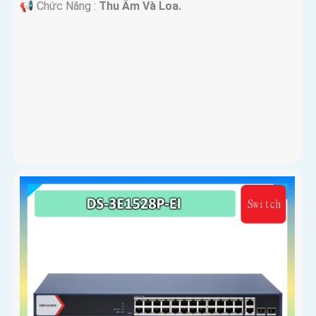
️📢 Chức Năng :
Thu Âm Và Loa.