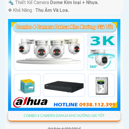
🔩 Thiết Kế Camera
Dome Kim loại + Nhựa.
️✤ Khả Năng :
Thu Âm Và Loa.
COMBO 4 CAMERA DAHUA KHO XƯỞNG GIÁ TỐT
Giá Bán: 6,500,000 ₫