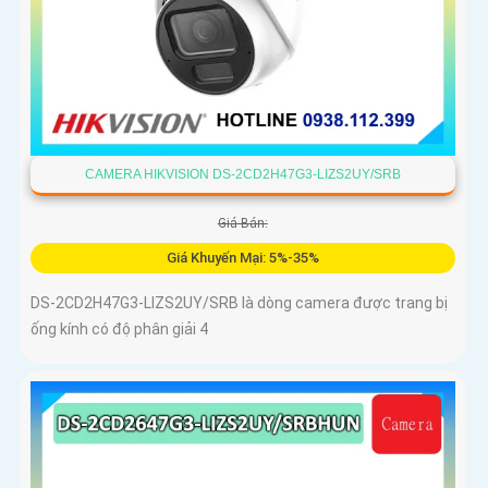
CAMERA HIKVISION DS-2CD2H47G3-LIZS2UY/SRB
Giá Bán:
Giá Khuyến Mại: 5%-35%
DS-2CD2H47G3-LIZS2UY/SRB là dòng camera được trang bị
ống kính có độ phân giải 4