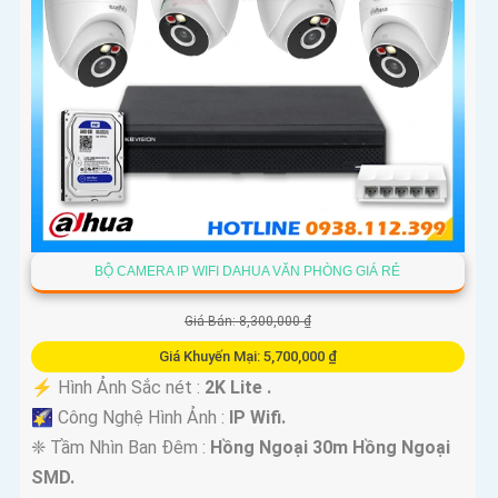
BỘ CAMERA IP WIFI DAHUA VĂN PHÒNG GIÁ RẺ
Giá Bán: 8,300,000 ₫
Giá Khuyến Mại: 5,700,000 ₫
️⚡ Hình Ảnh Sắc nét :
2K Lite .
🌠 Công Nghệ Hình Ảnh :
IP Wifi.
❈ Tầm Nhìn Ban Đêm :
Hồng Ngoại 30m Hồng Ngoại
SMD.