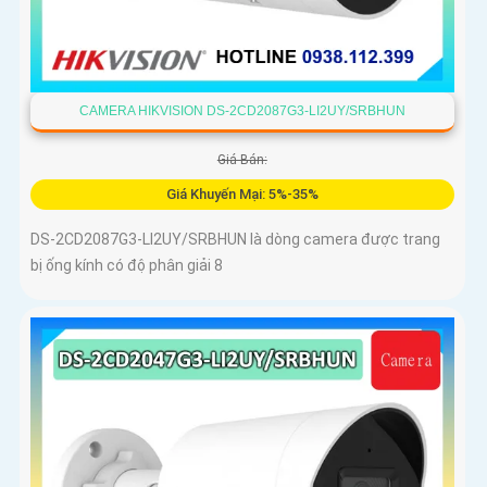
CAMERA HIKVISION DS-2CD2087G3-LI2UY/SRBHUN
Giá Bán:
Giá Khuyến Mại: 5%-35%
DS-2CD2087G3-LI2UY/SRBHUN là dòng camera được trang
bị ống kính có độ phân giải 8