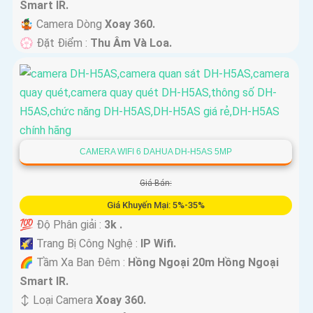
Smart IR.
🤹 Camera Dòng
Xoay 360.
️💮 Đặt Điểm :
Thu Âm Và Loa.
CAMERA WIFI 6 DAHUA DH-H5AS 5MP
Giá Bán:
Giá Khuyến Mại: 5%-35%
💯 Độ Phân giải :
3k .
🌠 Trang Bị Công Nghệ :
IP Wifi.
🌈 Tầm Xa Ban Đêm :
Hồng Ngoại 20m Hồng Ngoại
Smart IR.
↕️ Loại Camera
Xoay 360.