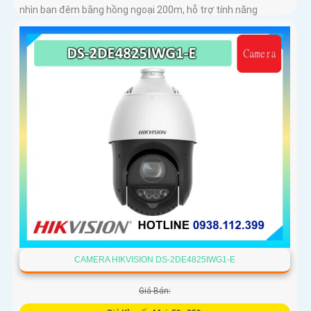
nhìn ban đêm bằng hồng ngoại 200m, hỗ trợ tính năng
AcuSense nâng cao hiệu quả giám sát an ninh, có tốc độ lấy
nét cao nhờ công nghệ Self-learning
CAMERA HIKVISION DS-2DE4825IWG1-E
Giá Bán: