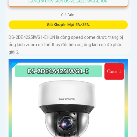
CAMERA HIKVISION DS-2DE4225IWG1-EHUN
Giá Bán:
Giá Khuyến Mại: 5%-35%
DS-2DE4225IWG1-EHUN là dòng speed dome được trang bị
ống kính zoom có thể thay đổi tiêu cự, ống kính có độ phân
giải 2