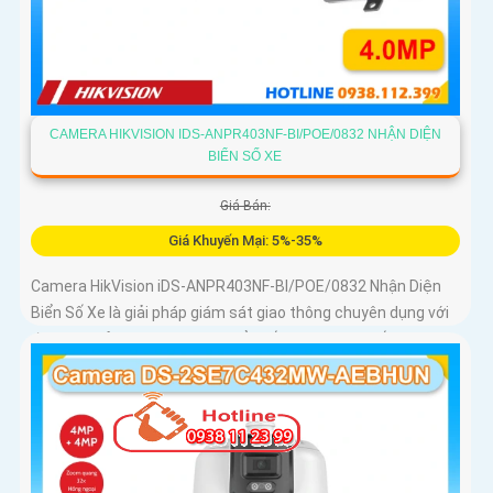
CAMERA HIKVISION IDS-ANPR403NF-BI/POE/0832 NHẬN DIỆN
BIỂN SỐ XE
Giá Bán:
Giá Khuyến Mại: 5%-35%
Camera HikVision iDS-ANPR403NF-BI/POE/0832 Nhận Diện
Biển Số Xe là giải pháp giám sát giao thông chuyên dụng với
độ phân giải 4MP nhận diện biển số phương tiện tốc độ từ 5
đến 120km/h cảm biến 1/1