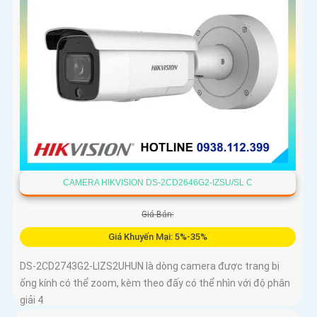
CAMERA HIKVISION DS-2CD2646G2-IZSU/SL C
Giá Bán:
Giá Khuyến Mại: 5%-35%
DS-2CD2743G2-LIZS2UHUN là dòng camera được trang bị
ống kính có thể zoom, kèm theo đấy có thể nhìn với độ phân
giải 4