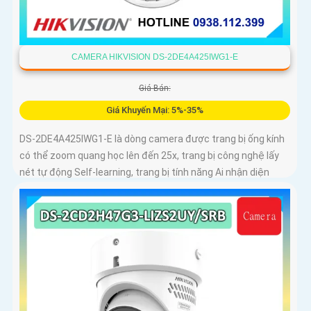
CAMERA HIKVISION DS-2DE4A425IWG1-E
Giá Bán:
Giá Khuyến Mại: 5%-35%
DS-2DE4A425IWG1-E là dòng camera được trang bị ống kính
có thể zoom quang học lên đến 25x, trang bị công nghệ lấy
nét tự động Self-learning, trang bị tính năng Ai nhận diện
chính xác tích hợp AcuSearch khi kết hợp chung với đầu ghi
hình, nhìn ban đêm bằng hồng ngoại 50m