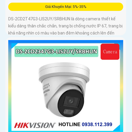
Giá Khuyến Mại: 5%-35%
DS-2CD2T47G3-LIS2UY/SRBHUN là dòng camera thiết kế
kiểu dáng thân chắc chắn, trang bị chống nước IP 67, trang bị
khả năng nhìn có màu vào ban đêm khoảng cách lên đến
60m, phát hiện chuyển động và phân biệt được người và
phương tiện, ống kính 4