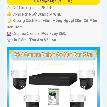
Giá Khuyến Mại: 5,900,000 ₫
✨ Chất lượng hình :
2K Lite .
👍 Công Nghệ Sử Dụng :
IP Wifi.
🌙 Khoảng Cách Ban Đêm :
Hồng Ngoại 30m Có Màu
Ban Ðêm.
🕉️ Cấu Tạo Camera
IP67 xoay 360.
️📡 Ưu Điểm :
Thu Âm Và Loa.