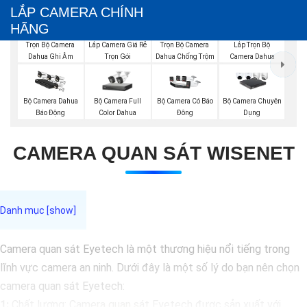
LẮP CAMERA CHÍNH
HÃNG
Trọn Bộ Camera
Trọn Bộ Camera
Lắp Camera Giá Rẻ
Lắp Trọn Bộ
Dahua Ghi Âm
Dahua Chống Trộm
Trọn Gói
Camera Dahua
Bộ Camera Full
Bộ Camera Dahua
Bộ Camera Có Báo
Bộ Camera Chuyên
Color Dahua
Báo Động
Đông
Dụng
CAMERA QUAN SÁT WISENET
Camera quan sát Eyetech là một thương hiệu nổi tiếng trong
lĩnh vực camera an ninh. Dưới đây là một số lý do bạn nên chọn
camera quan sát Eyetech:
1:
Chất lượng: Camera quan sát Eyetech được sản xuất với