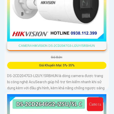
CAMERA HIKVISION DS-2CD2047G3-LI2UY/SRBHUN
Giá Bán:
Giá Khuyến Mại: 5%-35%
DS-2CD2047G3-LI2UY/SRBHUN là dòng camera được trang
bị công nghệ AcuSearch giúp hỗ trợ tìm kiếm nhanh khi sử
dụng kèm với đầu ghi hình, kèm khả năng chống ngược sáng
WDR 130dB, trang bị micro kép và loa hỗ trợ đàm thoại 2
chiều, ống kính 4