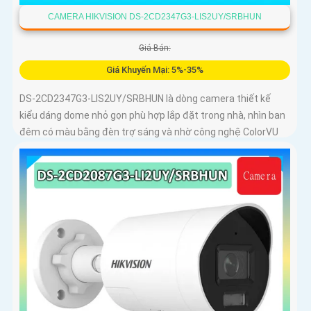
CAMERA HIKVISION DS-2CD2347G3-LIS2UY/SRBHUN
Giá Bán:
Giá Khuyến Mại: 5%-35%
DS-2CD2347G3-LIS2UY/SRBHUN là dòng camera thiết kế
kiểu dáng dome nhỏ gọn phù hợp lắp đặt trong nhà, nhìn ban
đêm có màu bằng đèn trợ sáng và nhờ công nghệ ColorVU
HikAI-ISP, có tính năng AI giúp nhận diện người và phương
tiện, tích hợp micro kép