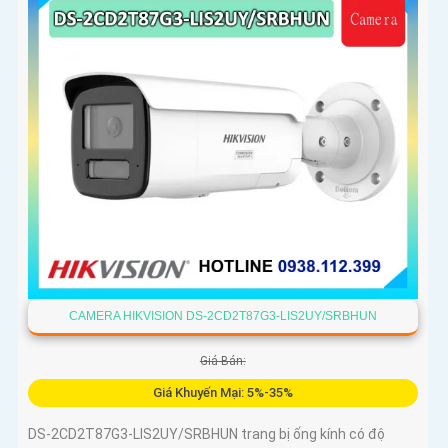
ống kính có độ phân giải 4
CAMERA HIKVISION DS-2CD2T87G3-LIS2UY/SRBHUN
Giá Bán:
Giá Khuyến Mại: 5%-35%
DS-2CD2T87G3-LIS2UY/SRBHUN trang bị ống kính có độ