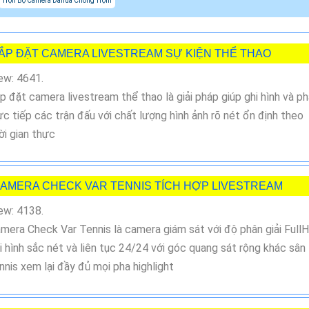
Trọn Bộ Camera Dahua Chống Trộm
ẮP ĐẶT CAMERA LIVESTREAM SỰ KIỆN THỂ THAO
ew: 4641.
p đặt camera livestream thể thao là giải pháp giúp ghi hình và p
ực tiếp các trận đấu với chất lượng hình ảnh rõ nét ổn định theo
ời gian thực
AMERA CHECK VAR TENNIS TÍCH HỢP LIVESTREAM
ew: 4138.
mera Check Var Tennis là camera giám sát với độ phân giải Full
i hình sắc nét và liên tục 24/24 với góc quang sát rộng khác sân
nnis xem lại đầy đủ mọi pha highlight