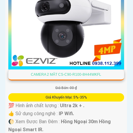
CAMERA 2 MẮT CS-C90-R100-8H44WKFL
Giá Bán: 00 ₫
Giá Khuyến Mại: 5%-35%
💯 Hình ảnh chất lượng :
Ultra 2k + .
👍 Sử dụng công nghệ :
IP Wifi.
🌔 Xem Được Ban Đêm :
Hồng Ngoại 30m Hồng
Ngoại Smart IR.