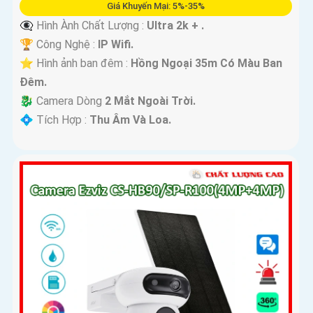
Giá Khuyến Mại: 5%-35%
👁️‍🗨 Hình Ành Chất Lượng :
Ultra 2k + .
🏆 Công Nghệ :
IP Wifi.
⭐ Hình ảnh ban đêm :
Hồng Ngoại 35m Có Màu Ban
Ðêm.
🐉️ Camera Dòng
2 Mắt Ngoài Trời.
️💠 Tích Hợp :
Thu Âm Và Loa.