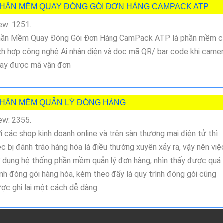
HẦN MỀM QUAY ĐÓNG GÓI ĐƠN HÀNG CAMPACK ATP
ew: 1251.
ần Mềm Quay Đóng Gói Đơn Hàng CamPack ATP là phần mềm c
ch hợp công nghệ Ai nhận diện và dọc mã QR/ bar code khi came
ay được mã vận đơn
HẦN MỀM QUẢN LÝ ĐÓNG HÀNG
ew: 2355.
i các shop kinh doanh online và trên sàn thương mại điện tử thì
ệc bị đánh tráo hàng hóa là điều thường xuyên xảy ra, vậy nên việ
 dụng hệ thống phần mềm quản lý đơn hàng, nhìn thấy được quá
ình đóng gói hàng hóa, kèm theo đấy là quy trình đóng gói cũng
ợc ghi lại một cách dễ dàng