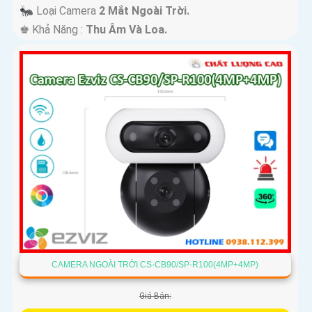
🐜 Loại Camera
2 Mắt Ngoài Trời.
️♚ Khả Năng :
Thu Âm Và Loa.
CAMERA NGOÀI TRỜI CS-CB90/SP-R100(4MP+4MP)
Giá Bán: