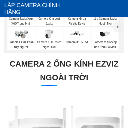
LẮP CAMERA CHÍNH
HÃNG
Camera Ezviz Xoay
Lắp Camera Ezviz
Camera Kim Loại
Camera Nhựa
360 Trong Nhà
Ngoài Trời
Ezviz
Plastic Ezviz
Camera 360 Ezviz
Camera Visioncop
Camera Ezviz Phân
Camera IP H265+
Ngoài Trời
Ban Đêm Có Màu
Biệt Người
CAMERA 2 ỐNG KÍNH EZVIZ
NGOÀI TRỜI