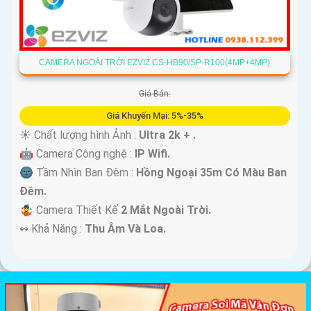
CAMERA NGOÀI TRỜI EZVIZ CS-HB90/SP-R100(4MP+4MP)
Giá Bán:
Giá Khuyến Mại: 5%-35%
☀️ Chất lượng hình Ảnh :
Ultra 2k + .
🤖️ Camera Công nghệ :
IP Wifi.
🌚 Tầm Nhìn Ban Đêm :
Hồng Ngoại 35m Có Màu Ban
Ðêm.
🤹 Camera Thiết Kế
2 Mắt Ngoài Trời.
️↭ Khả Năng :
Thu Âm Và Loa.