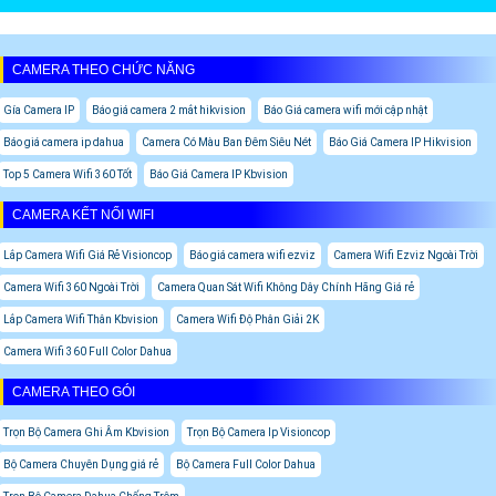
CAMERA THEO CHỨC NĂNG
Gía Camera IP
Báo giá camera 2 mắt hikvision
Báo Giá camera wifi mới cập nhật
Báo giá camera ip dahua
Camera Có Màu Ban Đêm Siêu Nét
Báo Giá Camera IP Hikvision
Top 5 Camera Wifi 360 Tốt
Báo Giá Camera IP Kbvision
CAMERA KẾT NỐI WIFI
Lắp Camera Wifi Giá Rẻ Visioncop
Báo giá camera wifi ezviz
Camera Wifi Ezviz Ngoài Trời
Camera Wifi 360 Ngoài Trời
Camera Quan Sát Wifi Không Dây Chính Hãng Giá rẻ
Lắp Camera Wifi Thân Kbvision
Camera Wifi Độ Phân Giải 2K
Camera Wifi 360 Full Color Dahua
CAMERA THEO GÓI
Trọn Bộ Camera Ghi Âm Kbvision
Trọn Bộ Camera Ip Visioncop
Bộ Camera Chuyên Dụng giá rẻ
Bộ Camera Full Color Dahua