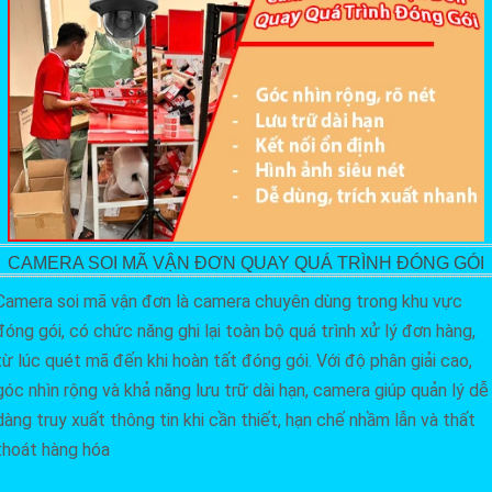
CAMERA SOI MÃ VẬN ĐƠN QUAY QUÁ TRÌNH ĐÓNG GÓI
Camera soi mã vận đơn là camera chuyên dùng trong khu vực
đóng gói, có chức năng ghi lại toàn bộ quá trình xử lý đơn hàng,
từ lúc quét mã đến khi hoàn tất đóng gói. Với độ phân giải cao,
góc nhìn rộng và khả năng lưu trữ dài hạn, camera giúp quản lý dễ
dàng truy xuất thông tin khi cần thiết, hạn chế nhầm lẫn và thất
thoát hàng hóa