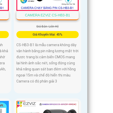
1
CAMERA EZVIZ CS-HB3-B1
Giá Bán: Liên Hệ
Giá Khuyến Mại: 45%
nh
CS-HB3-B1 là mẫu camera không dây
à khả
vận hành bằng pin năng lượng mặt trời
nhờ
được trang bị cảm biến CMOS mang
era
lại hình ảnh sắc nét, sống động cùng
mAh,
khả năng quan sát ban đêm với hồng
ngoại 15m và chế độ hiển thị màu.
Camera có độ phân giải 3