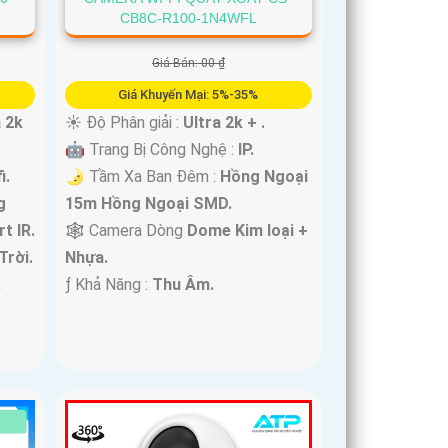
CB8C-R100-1N4WFL
Giá Bán: 00 ₫
Giá Khuyến Mại: 5%-35%
a 2k
☀️ Độ Phân giải :
Ultra 2k + .
🤖️ Trang Bị Công Nghệ :
IP.
i.
🌛 Tầm Xa Ban Đêm :
Hồng Ngoại
g
15m Hồng Ngoại SMD.
t IR.
🕸️ Camera Dòng
Dome Kim loại +
Trời.
Nhựa.
.
️ƒ Khả Năng :
Thu Âm.