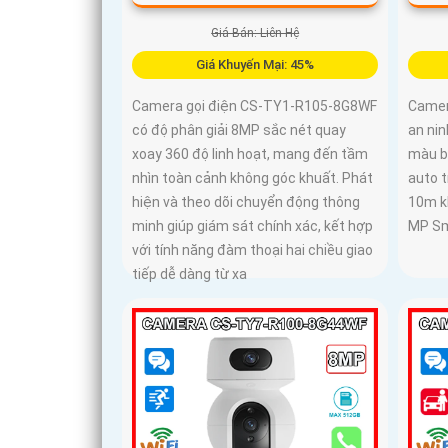
Giá Bán: Liên Hệ
Giá Khuyến Mại: 45%
Camer
Camera gọi điện CS-TY1-R105-8G8WF
an nin
có độ phân giải 8MP sắc nét quay
màu b
xoay 360 độ linh hoạt, mang đến tầm
auto 
nhìn toàn cảnh không góc khuất. Phát
10m kh
hiện và theo dõi chuyển động thông
MP Sm
minh giúp giám sát chính xác, kết hợp
với tính năng đàm thoại hai chiều giao
tiếp dễ dàng từ xa