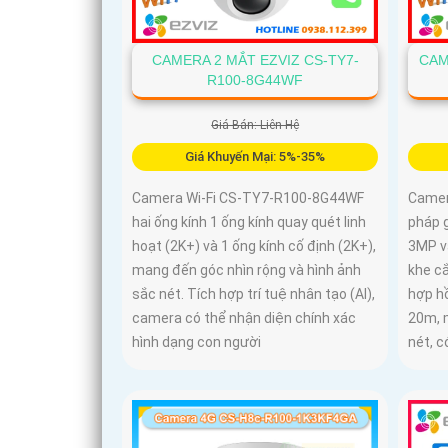
CAMERA 2 MẮT EZVIZ CS-TY7-
CAM
R100-8G44WF
Giá Bán: Liên Hệ
Giá Khuyến Mại: 5%-35%
Camera Wi-Fi CS-TY7-R100-8G44WF
Camer
hai ống kính 1 ống kính quay quét linh
pháp g
hoạt (2K+) và 1 ống kính cố định (2K+),
3MP v
mang đến góc nhìn rộng và hình ảnh
khe c
sắc nét. Tích hợp trí tuệ nhân tạo (AI),
hợp h
camera có thể nhận diện chính xác
20m, 
hình dạng con người
nét, 