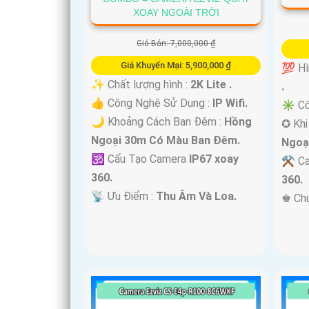
XOAY NGOÀI TRỜI
Giá Bán: 7,000,000 ₫
Giá Khuyến Mại: 5,900,000 ₫
💯 Hì
✨ Chất lượng hình :
2K Lite .
.
👍 Công Nghệ Sử Dụng :
IP Wifi.
✳️ Cô
🌙 Khoảng Cách Ban Đêm :
Hồng
✪ Khi
Ngoại 30m Có Màu Ban Ðêm.
Ngoạ
🕉️ Cấu Tạo Camera
IP67 xoay
⚒ Ca
360.
360.
️📡 Ưu Điểm :
Thu Âm Và Loa.
️♚ Ch