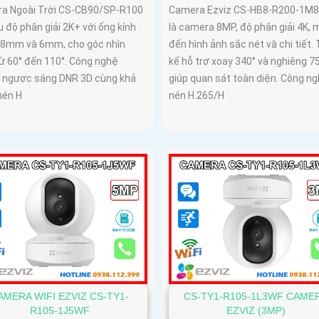
a Ngoài Trời CS-CB90/SP-R100
Camera Ezviz CS-HB8-R200-1M
 độ phân giải 2K+ với ống kính
là camera 8MP, độ phân giải 4K,
. 8mm và 6mm, cho góc nhìn
đến hình ảnh sắc nét và chi tiết. 
từ 60° đến 110°. Công nghệ
kế hỗ trợ xoay 340° và nghiêng 7
 ngược sáng DNR 3D cùng khả
giúp quan sát toàn diện. Công n
nén H
nén H.265/H
AMERA WIFI EZVIZ CS-TY1-
CS-TY1-R105-1L3WF CAME
R105-1J5WF
EZVIZ (3MP)