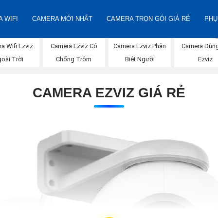
 WIFI
CAMERA MỚI NHẤT
CAMERA TRỌN GÓI GIÁ RẺ
PHỤ
a Wifi Ezviz
Camera Ezviz Có
Camera Ezviz Phân
Camera Dùng
oài Trời
Chống Trộm
Biệt Người
Ezviz
CAMERA EZVIZ GIÁ RẺ