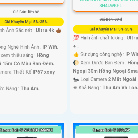
8H44WKFL
Giá Bán: liên hệ
Giá Bán: 00 ₫
Giá Khuyến Mại: 5%-35%
Giá Khuyến Mại: 5%-35%
nh Ảnh Sắc nét :
Ultra 4k 👍🏾
💯 Hình ảnh chất lượng :
Ultr
+ .
ng Nghệ Hình Ảnh :
IP Wifi.
👍 Sử dụng công nghệ :
IP Wif
 xem thiếu sáng :
Hồng
🌔 Xem Được Ban Đêm :
Hồn
i 15m Có Màu Ban Ðêm.
Ngoại 30m Hồng Ngoại Smar
mera Thiết Kế
IP67 xoay
🐜 Loại Camera
2 Mắt Ngoài 
️♚ Khả Năng :
Thu Âm Và Loa
ức Năng :
Thu Âm.