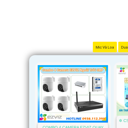
Mic Và Loa
Dual
'
✲ C
COMBO 4 CAMERA EZVIZ QUAY