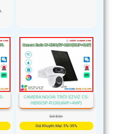
.
0-
CAMERA NGOÀI TRỜI EZVIZ CS-
HB90/SP-R100(4MP+4MP)
Giá Bán:
Giá Khuyến Mại: 5%-35%