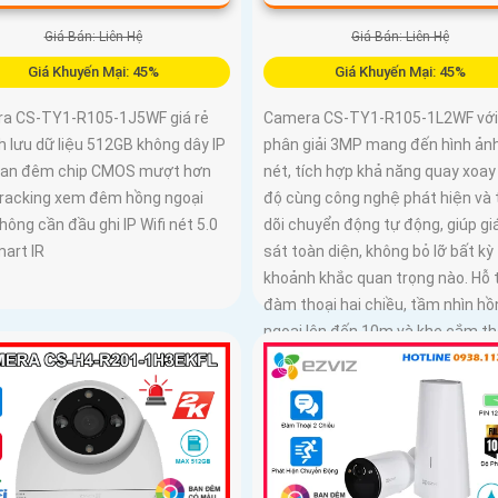
Giá Bán: Liên Hệ
Giá Bán: Liên Hệ
Giá Khuyến Mại: 45%
Giá Khuyến Mại: 45%
a CS-TY1-R105-1J5WF giá rẻ
Camera CS-TY1-R105-1L2WF với
h lưu dữ liệu 512GB không dây IP
phân giải 3MP mang đến hình ản
an đêm chip CMOS mượt hơn
nét, tích hợp khả năng quay xoay
tracking xem đêm hồng ngoại
độ cùng công nghệ phát hiện và 
ông cần đầu ghi IP Wifi nét 5.0
dõi chuyển động tự động, giúp g
art IR
sát toàn diện, không bỏ lỡ bất kỳ
khoảnh khắc quan trọng nào. Hỗ 
đàm thoại hai chiều, tầm nhìn hồ
ngoại lên đến 10m và khe cắm t
dung lượng 512GB, đây chính là
camera tối ưu với mức giá vô cù
hấp dẫn