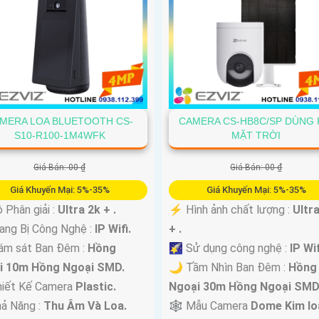
MERA LOA BLUETOOTH CS-
CAMERA CS-HB8C/SP DÙNG 
S10-R100-1M4WFK
MẶT TRỜI
Giá Bán: 00 ₫
Giá Bán: 00 ₫
Giá Khuyến Mại: 5%-35%
Giá Khuyến Mại: 5%-35%
Phân giải :
Ultra 2k + .
️⚡ Hình ảnh chất lượng :
Ultr
rang Bị Công Nghệ :
IP Wifi.
+ .
ám sát Ban Đêm :
Hồng
🌠 Sử dụng công nghệ :
IP Wif
i 10m Hồng Ngoại SMD.
🌙 Tầm Nhìn Ban Đêm :
Hồng
hiết Kế Camera
Plastic.
Ngoại 30m Hồng Ngoại SMD
ả Năng :
Thu Âm Và Loa.
🕸️ Mẫu Camera
Dome Kim lo