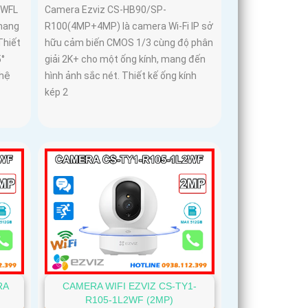
8WFL
Camera Ezviz CS-HB90/SP-
 mang
R100(4MP+4MP) là camera Wi-Fi IP sở
Thiết
hữu cảm biến CMOS 1/3 cùng độ phân
5°
giải 2K+ cho một ống kính, mang đến
ghệ
hình ảnh sắc nét. Thiết kế ống kính
kép 2
RA
CAMERA WIFI EZVIZ CS-TY1-
R105-1L2WF (2MP)