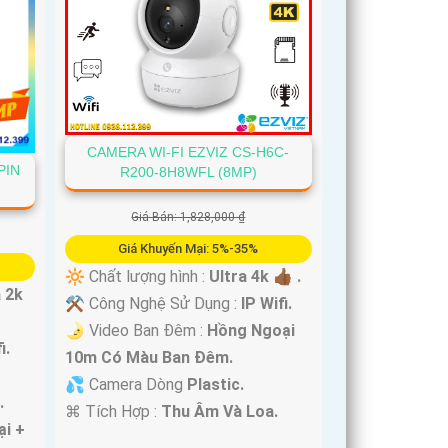
CAMERA WI-FI EZVIZ CS-H6C-
PIN
R200-8H8WFL (8MP)
Giá Bán: 1,828,000 ₫
Giá Khuyến Mại: 5%-35%
🔆 Chất lượng hình :
Ultra 4k 👍🏾 .
a 2k
⚒ Công Nghệ Sử Dụng :
IP Wifi.
🌛 Video Ban Đêm :
Hồng Ngoại
i.
10m Có Màu Ban Ðêm.
💦 Camera Dòng
Plastic.
.
️⌘ Tích Hợp :
Thu Âm Và Loa.
ại +