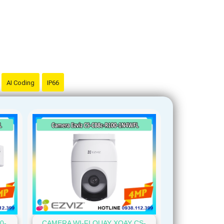
AI Coding
IP66
0-
CAMERA WI-FI QUAY XOAY CS-