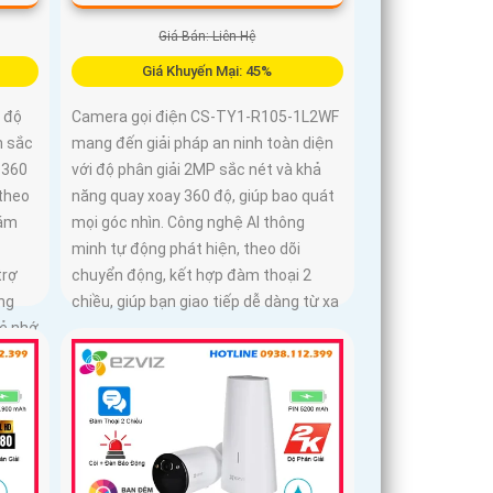
Giá Bán: Liên Hệ
Giá Khuyến Mại: 45%
 độ
Camera gọi điện CS-TY1-R105-1L2WF
h sắc
mang đến giải pháp an ninh toàn diện
 360
với độ phân giải 2MP sắc nét và khả
theo
năng quay xoay 360 độ, giúp bao quát
iám
mọi góc nhìn. Công nghệ AI thông
minh tự động phát hiện, theo dõi
trợ
chuyển động, kết hợp đàm thoại 2
ng
chiều, giúp bạn giao tiếp dễ dàng từ xa
hẻ nhớ
ng