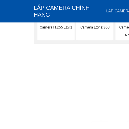
LẮP CAMERA CHÍNH
LẮP CAMERA
HÃNG
Camera Ezviz 360
Camer
Camera H.265 Ezviz
Ng