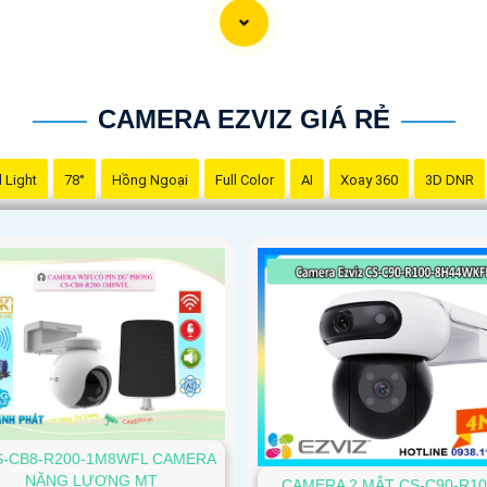
CAMERA EZVIZ GIÁ RẺ
 Light
78°
Hồng Ngoại
Full Color
AI
Xoay 360
3D DNR
S-CB8-R200-1M8WFL CAMERA
NĂNG LƯƠNG MT
CAMERA 2 MẮT CS-C90-R10