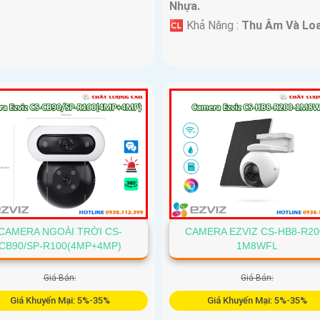
Nhựa.
️🆑 Khả Năng :
Thu Âm Và Loa
CAMERA NGOÀI TRỜI CS-
CAMERA EZVIZ CS-HB8-R20
CB90/SP-R100(4MP+4MP)
1M8WFL
Giá Bán:
Giá Bán:
Giá Khuyến Mại: 5%-35%
Giá Khuyến Mại: 5%-35%