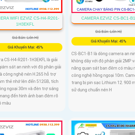
ERA WIFI EZVIZ CS-H4-R201-
CAMERA EZVIZ CS-BC1-B
1H3EKFL
Giá Bán: Liên Hệ
Giá Bán: Liên Hệ
Giá Khuyến Mại: 45%
Giá Khuyến Mại: 45%
CS-BC1-B1 là dòng camera an ni
a CS-H4-R201-1H3EKFL là giải
không dây với độ phân giải 2MP v
iám sát an ninh với độ phân giải
năng quan sát ban đêm có màu 
à công nghệ nén H.265 hỗ trợ
công nghệ hồng ngoại 10m. Cam
ắm thẻ nhớ lên đến 512GB, tích
trang bị pin sạc Lithium 12. 900 
ồng ngoại 30m và đèn trợ sáng
sử dụng chuẩn nén H
mang đến hình ảnh ban đêm rõ
có màu