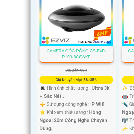
CAMERA GÓC RỘNG CS-E4P-
CA
R100-8C6WKF
Giá Bán: 00 ₫
Giá Khuyến Mại: 5%-35%
👁️‍🗨 Hình ảnh chất lượng :
Ultra 3k
✨ Độ 
+ Sắc Nét .
🤖️ T
⚜️ Sử dụng công nghệ :
IP Wifi.
🔦 Gi
⭐ Khi xem thiếu sáng :
Hồng
Ngoạ
Ngoại 20m Công Nghệ Chuyên
🎼️ T
Dụng.
️✨ Kh