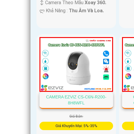
↕️ Camera Theo Mẫu
Xoay 360.
️ლ Khả Năng :
Thu Âm Và Loa.
CAMERA EZVIZ CS-C6N-R200-
8H8WFL
Giá Bán:
Giá Khuyến Mại: 5%-35%