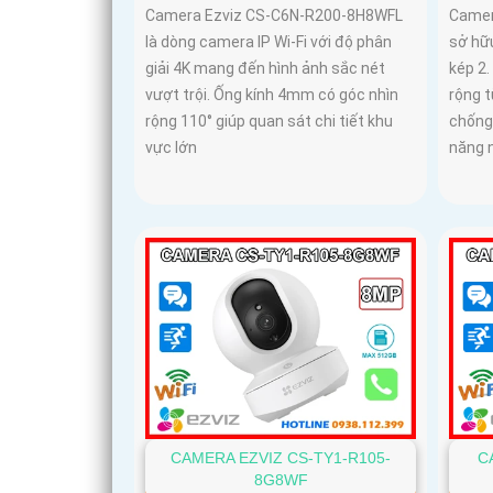
Camera Ezviz CS-C6N-R200-8H8WFL
Camer
là dòng camera IP Wi-Fi với độ phân
sở hữu
giải 4K mang đến hình ảnh sắc nét
kép 2
vượt trội. Ống kính 4mm có góc nhìn
rộng 
rộng 110° giúp quan sát chi tiết khu
chống
vực lớn
năng 
C
CAMERA EZVIZ CS-TY1-R105-
8G8WF