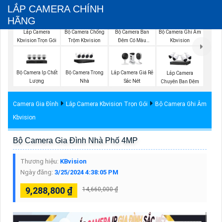
LẮP CAMERA CHÍNH
HÃNG
Bộ Camera Chống
Bộ Camera Ban
Bộ Camera Ghi Âm
Lắp Camera
Trộm Kbvision
Đêm Có Màu
Kbvision
Kbvision Trọn Gói
Kbvision
Bộ Camera Ip Chất
Bộ Camera Trong
Lắp Camera Giá Rẻ
Lắp Camera
Lượng
Nhà
Sắc Nét
Chuyên Ban Đêm
Camera Gia Đình
Lắp Camera Kbvision Trọn Gói
Bộ Camera Ghi Âm
Kbvision
Bộ Camera Gia Đình Nhà Phố 4MP
Thương hiệu:
KBvision
Ngày đăng:
3/25/2024 4:38:05 PM
9,288,800 ₫
14,660,000 ₫