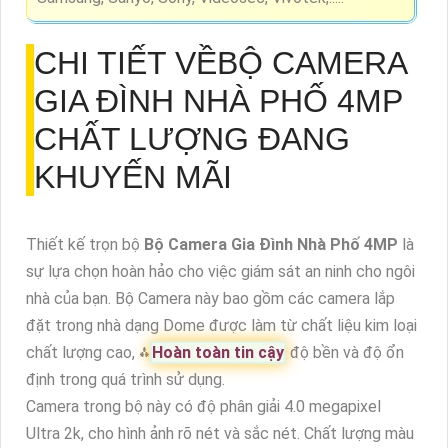
• Hỗ trợ 1 SATA x 16TB
• Hỗ trợ 128 user truy cập cùng lúc thích hợp cho
những dự án như trường học, trường mầm non
. Tên miền miễn phí KBVISION.TV
• Hỗ trợ kết nối với camera cũa các hãng khác như:
Arecont Vision, AXIS, Bosch, Brickcom, Canon, CP
Plus, Dynacolor, Honeywell, Panasonic, Pelco,
Samsung, Sanyo, Sony, Videosec, Vivotek,.....
CHI TIẾT VỀ
BỘ CAMERA
GIA ĐÌNH NHÀ PHỐ 4MP
CHẤT LƯỢNG ĐANG
KHUYẾN MÃI