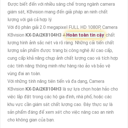
DAI2K8104H3
CÔNG
NGHỆ MỚI
Camera giám sát KBvision
KX-DAi2K8104H3
là một sản
phẩm vượt trội với chức năng tăng độ nhạy sáng trên
cảm biến sử dụng công nghệ AGC (Auto Gain Control).
Được biết đến với nhiều sáng chế trong ngành camera
giám sát, KBvision mang đến giải pháp an ninh chất
lượng với giá cả hợp lý.
Với độ phân giải 2.0 megapixel FULL HD 1080P, Camera
KBvision
KX-DAi2K8104H3
⁂
Hoàn toàn tin cậy
chất
lượng hình ảnh sắc nét và rõ ràng. Những cải tiến chất
lượng sản phẩm được trang bị công nghệ AI cao cấp,
cung cấp khả năng chụp ảnh chất lượng cao và tích hợp
các tính năng thông minh như hàng rào ảo và bảo vệ