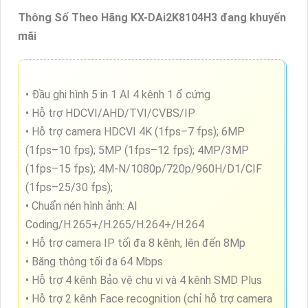
vùng đai an toàn.
Với những tính năng tiên tiến và đa dạng, Camera
KBvision
KX-DAi2K8104H3
là sự lựa chọn hoàn hảo cho
việc lắp đặt trong các hộ gia đình, nhà phố, hoặc các
khu vực cần giám sát chất lượng cao. Đây thực sự là
sản phẩm đáng để xem xét cho việc nâng cao an ninh
cho không gian của bạn.
Thông Số Theo Hãng KX-DAi2K8104H3 đang khuyến
mãi
• Đầu ghi hình 5 in 1 AI 4 kênh 1 ổ cứng
• Hỗ trợ HDCVI/AHD/TVI/CVBS/IP
• Hỗ trợ camera HDCVI 4K (1fps–7 fps); 6MP
(1fps–10 fps); 5MP (1fps–12 fps); 4MP/3MP