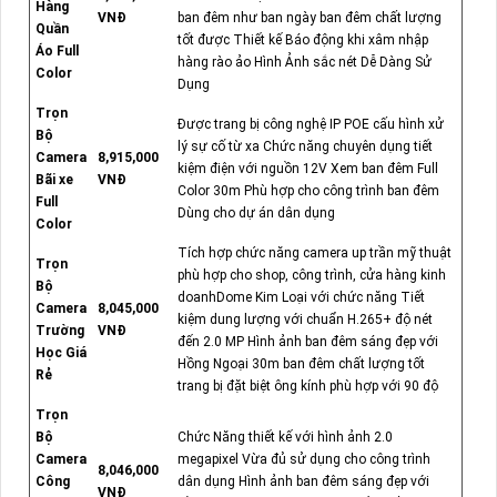
Hàng
VNĐ
ban đêm như ban ngày ban đêm chất lượng
Quần
tốt được Thiết kế Báo động khi xâm nhập
Áo Full
hàng rào ảo Hình Ảnh sắc nét Dễ Dàng Sử
Color
Dụng
Trọn
Được trang bị công nghệ IP POE cấu hình xử
Bộ
lý sự cố từ xa Chức năng chuyên dụng tiết
Camera
8,915,000
kiệm điện với nguồn 12V Xem ban đêm Full
Bãi xe
VNĐ
Color 30m Phù hợp cho công trình ban đêm
Full
Dùng cho dự án dân dụng
Color
Tích hợp chức năng camera up trần mỹ thuật
Trọn
phù hợp cho shop, công trình, cửa hàng kinh
Bộ
doanhDome Kim Loại với chức năng Tiết
Camera
8,045,000
kiệm dung lượng với chuẩn H.265+ độ nét
Trường
VNĐ
đến 2.0 MP Hình ảnh ban đêm sáng đẹp với
Học Giá
Hồng Ngoại 30m ban đêm chất lượng tốt
Rẻ
trang bị đặt biệt ông kính phù hợp với 90 độ
Trọn
Bộ
Chức Năng thiết kế với hình ảnh 2.0
Camera
megapixel Vừa đủ sử dụng cho công trình
8,046,000
Công
dân dụng Hình ảnh ban đêm sáng đẹp với
VNĐ