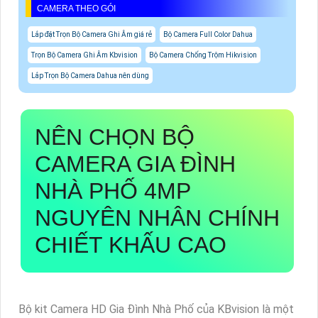
CAMERA THEO GÓI
Lắp đặt Trọn Bộ Camera Ghi Âm giá rẻ
Bộ Camera Full Color Dahua
Trọn Bộ Camera Ghi Âm Kbvision
Bộ Camera Chống Trộm Hikvision
Lắp Trọn Bộ Camera Dahua nên dùng
NÊN CHỌN
BỘ
CAMERA GIA ĐÌNH
NHÀ PHỐ 4MP
NGUYÊN NHÂN CHÍNH
CHIẾT KHẤU CAO
Bộ kit Camera HD Gia Đình Nhà Phố của KBvision là một