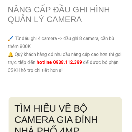
Nâng cấp dung lượng lưu trữ:
🖌 Từ 500GB -> 1TB, cho bạn khả năng lưu trữ hình ảnh
lên đến 12-14 ngày, cần bù thêm 400K
🖌 Từ 500GB -> 2TB, cho bạn khả năng lưu trữ hình ảnh
lên đến 27-30 ngày, cần bù thêm 1.500K
NÂNG CẤP ĐẦU GHI HÌNH
QUẢN LÝ CAMERA
🖌 Từ đầu ghi 4 camera -> đầu ghi 8 camera, cần bù
thêm 800K
🔔 Quý khách hàng có nhu cầu nâng cấp cao hơn thì gọi
trực tiếp đến
hotline 0938.112.399
để được bộ phận
CSKH hỗ trợ chi tiết hơn ạ!