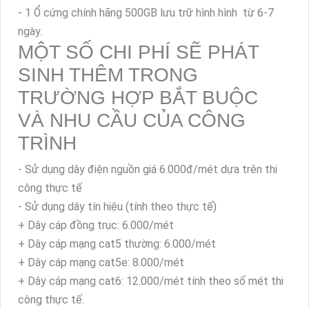
TRỌN BỘ CAMERA QUAN
SÁT SẮC NÉT GỒM CÓ
NHỮNG THIẾT BỊ SAU ĐÂY
- 04 camera giám sát siêu chất lượng KX-CAiF4002SN-
A
- 01 Đầu thu hình ảnh camera KX-DAi2K8104H3
- 1 Ổ cứng chính hãng 500GB lưu trữ hình hình từ 6-7
ngày.
MỘT SỐ CHI PHÍ SẼ PHÁT
SINH THÊM TRONG
TRƯỜNG HỢP BẮT BUỘC
VÀ NHU CẦU CỦA CÔNG
TRÌNH