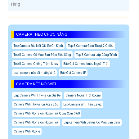
ràng
CAMERA THEO CHỨC NĂNG
Top Camera Sắc Nét Giá Rẻ Ổn Định
Top 5 Camera Đàm Thoại 2 Chiều
Top 5 Camera Có Màu Ban Đêm Siêu Sáng
Top 5 Camera Lắp Công Trình
Top 5 Camera Chống Trộm Nhạy
Báo Giá Camera Imou Ngoài Trời
Loại camera nào tốt nhất giá rẻ
Báo Giá Camera IP
CAMERA KẾT NỐI WIFI
Lắp Camera Wifi Hikvision Giá Rẻ
Camera Ngoài Trời Kbone
Camera Wifi Hikvision Xoay 360
Lắp Camera WifiThân Ezviz
Camera Wifi Kbvision Ngoài Trời Quay Xoay 360
Camera Wifi Kbvision Ngoài Trời
Lắp camera Wifi Dahua Có Màu Ban Đêm
Camera Wifi Kbone