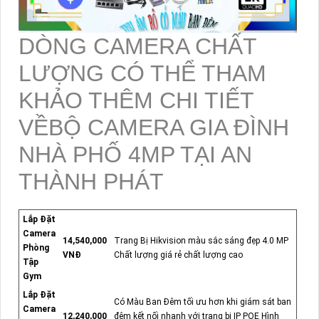
DÒNG CAMERA CHẤT
LƯỢNG CÓ THỂ THAM
KHẢO THÊM CHI TIẾT
VỀBỘ CAMERA GIA ĐÌNH
NHÀ PHỐ 4MP TẠI AN
THÀNH PHÁT
Lắp Đặt
Camera
14,540,000
Trang Bị Hikvision màu sắc sáng đẹp 4.0 MP
Phòng
VNĐ
Chất lượng giá rẻ chất lượng cao
Tập
Gym
Lắp Đặt
Có Màu Ban Đêm tối ưu hơn khi giám sát ban
Camera
12,240,000
đêm kết nối nhanh với trang bị IP POE Hình