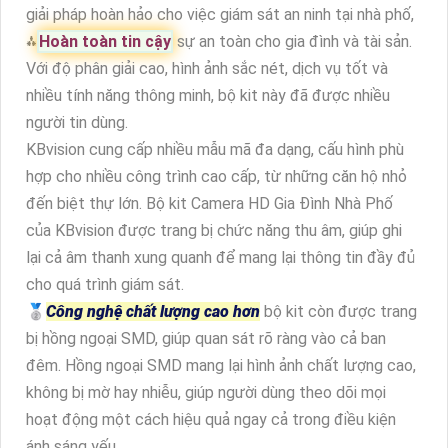
giải pháp hoàn hảo cho việc giám sát an ninh tại nhà phố,
⁂
Hoàn toàn tin cậy
sự an toàn cho gia đình và tài sản.
Với độ phân giải cao, hình ảnh sắc nét, dịch vụ tốt và
nhiều tính năng thông minh, bộ kit này đã được nhiều
người tin dùng.
KBvision cung cấp nhiều mẫu mã đa dạng, cấu hình phù
hợp cho nhiều công trình cao cấp, từ những căn hộ nhỏ
đến biệt thự lớn. Bộ kit Camera HD Gia Đình Nhà Phố
của KBvision được trang bị chức năng thu âm, giúp ghi
lại cả âm thanh xung quanh để mang lại thông tin đầy đủ
cho quá trình giám sát.
️🥈
Công nghệ chất lượng cao hơn
bộ kit còn được trang
bị hồng ngoại SMD, giúp quan sát rõ ràng vào cả ban
đêm. Hồng ngoại SMD mang lại hình ảnh chất lượng cao,
không bị mờ hay nhiễu, giúp người dùng theo dõi mọi
hoạt động một cách hiệu quả ngay cả trong điều kiện
ánh sáng yếu.