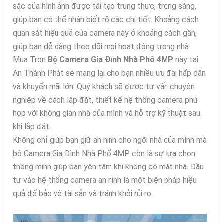
Thiết kế trọn bộ
Bộ Camera Gia Đình Nhà Phố 4MP
là
sự lựa chọn hoàn hảo cho việc giám sát an ninh cho ngôi
nhà của bạn. Bộ Camera này bao gồm các camera lắp
đặt trong nhà dạng Dome được làm từ chất liệu kim loại
chất lượng cao, ⁂
Hoàn toàn tin cậy
độ bền và độ ổn
định trong quá trình sử dụng.
Camera trong bộ này có độ phân giải 4.0 megapixel
Ultra 2k, cho hình ảnh rõ nét và sắc nét. Chất lượng màu
sắc của hình ảnh được tái tạo trung thực, trong sáng,
giúp bạn có thể nhận biết rõ các chi tiết. Khoảng cách
quan sát hiệu quả của camera này ở khoảng cách gần,
giúp bạn dễ dàng theo dõi mọi hoạt động trong nhà.
Mua Trọn
Bộ Camera Gia Đình Nhà Phố 4MP
này tại
An Thành Phát sẽ mang lại cho bạn nhiều ưu đãi hấp dẫn
và khuyến mãi lớn. Quý khách sẽ được tư vấn chuyên
nghiệp về cách lắp đặt, thiết kế hệ thống camera phù
hợp với không gian nhà của mình và hỗ trợ kỹ thuật sau