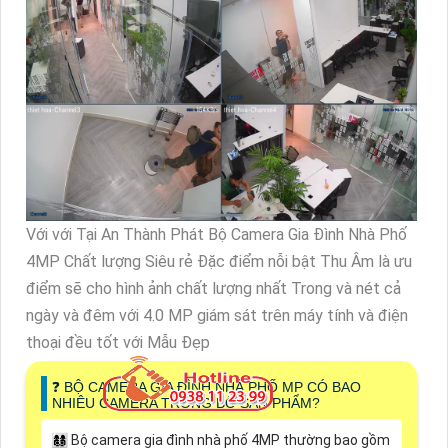
với màu sắc sáng đẹp,
Bộ Camera Gia Đình Nhà Phố
4MP
của KBvision có thể là lựa chọn tốt cho bạn.
HÃY ĐẶT NIỀM TIN TẠI AN THÀNH PHÁT " CHÚNG
TÔI SẼ KHÔNG LÀM BẠN THẤT VỌNG "
👍 Hàng chính hãng, công nghệ mới, ưu điểm vượt bậc
👍 Lắp đặt thẩm mỹ cao, nhanh chóng
👍 Quan sát được trên mọi thiết bị, chỉ cần có mạng
interent hoặc 4G
👍 Bảo hành đến 2 năm
👍 Kỹ thuật hỗ trợ cho khách hàng 24/7
👍 Hỗ trợ tư vấn giải đáp mọi thắc mắc
👍 Thi công chuyên nghiệp, Giá luôn tốt nhất
🔥 HOÀN TIỀN 100% NẾU PHÁT HIỆN HÀNG GIẢ
,HÀNG NHÁI KÉM CHẤT LƯỢNG