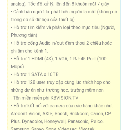
(1fps–15 fps); 4M-N/1080p/720p/960H/D1/CIF
(1fps–25/30 fps);
• Chuẩn nén hình ảnh: AI
Coding/H.265+/H.265/H.264+/H.264
• Hỗ trợ camera IP tối đa 8 kênh, lên đến 8Mp
• Băng thông tối đa 64 Mbps
• Hỗ trợ 4 kênh Bảo vệ chu vi và 4 kênh SMD Plus
• Hỗ trợ 2 kênh Face recognition (chỉ hỗ trợ camera
analog), Tốc độ xử lý: lên đến 8 khuôn mặt / giây
• Cảnh báo người lạ: phát hiện người lạ mặt (không có
trong cơ sở dữ liệu của thiết bị)
• Hỗ trợ tìm kiếm và phân loại theo mục tiêu (Người,
Phương tiện)
• Hỗ trợ cổng Audio in/out đàm thoại 2 chiều hoặc
ghi âm cho kênh 1.
• Hỗ trợ 1 HDMI (4K), 1 VGA, 1 RJ-45 Port (100
Mbps)