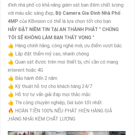
Bộ Camera Gia Đình Nhà Phố 4MP
của KBvision có
cấu hình màu sắc sáng đẹp và công nghệ giám sát ban
đêm Full Color 30m, cho phép xem ban đêm như ban
ngày. ✔️
Với chất lượng được trang bị
rất nhiều hữu dụng
để giám sát ban đêm một cách chất lượng và chính
xác, phù hợp cho việc giám sát an ninh cho gia đình và
nhà phố.
Công nghệ 4.0 MP của KBvision giúp bạn có hình ảnh rõ
nét và sắc nét, đồng thời màu sắc được tái tạo chân
thực và đẹp mắt. Với khả năng giám sát ban đêm Full
Color trong khoảng cách 30m, bạn sẽ có thể nhận diện
dễ dàng các sự kiện xảy ra vào ban đêm mà không cần
sử dụng ánh sáng nhân tạo.
Nếu bạn đang tìm kiếm một bộ camera an ninh cho gia
đình nhà phố có khả năng giám sát ban đêm chất lượng