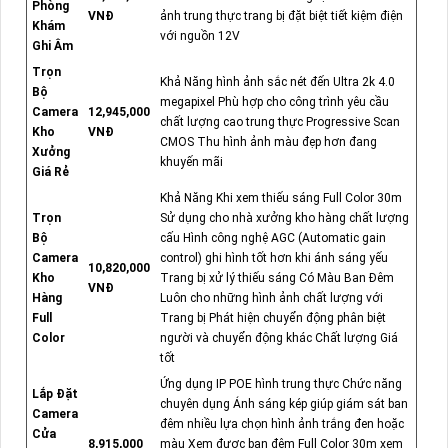
Phòng
VNĐ
ảnh trung thực trang bị đặt biệt tiết kiệm điện
Khám
với nguồn 12V
Ghi Âm
Trọn
Khả Năng hình ảnh sắc nét đến Ultra 2k 4.0
Bộ
megapixel Phù hợp cho công trình yêu cầu
Camera
12,945,000
chất lượng cao trung thực Progressive Scan
Kho
VNĐ
CMOS Thu hình ảnh màu đẹp hơn đang
Xưởng
khuyến mãi
Giá Rẻ
Khả Năng Khi xem thiếu sáng Full Color 30m
Trọn
Sử dụng cho nhà xưởng kho hàng chất lượng
Bộ
cấu Hình công nghệ AGC (Automatic gain
Camera
control) ghi hình tốt hơn khi ánh sáng yếu
10,820,000
Kho
Trang bị xử lý thiếu sáng Có Màu Ban Đêm
VNĐ
Hàng
Luôn cho những hình ảnh chất lượng với
Full
Trang bị Phát hiện chuyển động phân biệt
Color
người và chuyển động khác Chất lượng Giá
tốt
Ứng dụng IP POE hình trung thực Chức năng
Lắp Đặt
chuyên dụng Ánh sáng kép giúp giám sát ban
Camera
đêm nhiều lựa chọn hình ảnh trắng đen hoặc
Cửa
8,915,000
màu Xem được ban đêm Full Color 30m xem