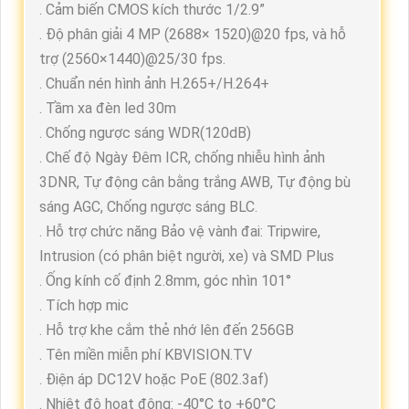
. Cảm biến CMOS kích thước 1/2.9”
. Độ phân giải 4 MP (2688× 1520)@20 fps, và hỗ
trợ (2560×1440)@25/30 fps.
. Chuẩn nén hình ảnh H.265+/H.264+
. Tầm xa đèn led 30m
. Chống ngược sáng WDR(120dB)
. Chế độ Ngày Đêm ICR, chống nhiễu hình ảnh
3DNR, Tự động cân bằng trắng AWB, Tự động bù
sáng AGC, Chống ngược sáng BLC.
. Hỗ trợ chức năng Bảo vệ vành đai: Tripwire,
Intrusion (có phân biệt người, xe) và SMD Plus
. Ống kính cố định 2.8mm, góc nhìn 101°
. Tích hợp mic
. Hỗ trợ khe cắm thẻ nhớ lên đến 256GB
. Tên miền miễn phí KBVISION.TV
. Điện áp DC12V hoặc PoE (802.3af)
. Nhiệt độ hoạt động: -40°C to +60°C