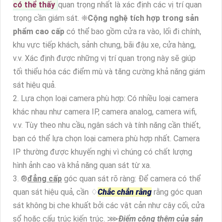
có thể thấy
quan trọng nhất là xác định các vị trí quan
trọng cần giám sát. ❈
Cộng nghệ tích hợp trong sản
phẩm cao cấp
có thể bao gồm cửa ra vào, lối đi chính,
khu vực tiếp khách, sảnh chung, bãi đậu xe, cửa hàng,
v.v. Xác định được những vị trí quan trọng này sẽ giúp
tối thiểu hóa các điểm mù và tăng cường khả năng giám
sát hiệu quả.
2. Lựa chọn loại camera phù hợp: Có nhiều loại camera
khác nhau như camera IP, camera analog, camera wifi,
v.v. Tùy theo nhu cầu, ngân sách và tính năng cần thiết,
bạn có thể lựa chọn loại camera phù hợp nhất. Camera
IP thường được khuyến nghị vì chúng có chất lượng
hình ảnh cao và khả năng quan sát từ xa.
3. ®️
đẳng cấp
góc quan sát rõ ràng: Để camera có thể
quan sát hiệu quả, cần ♢
Chắc chắn rằng
rằng góc quan
sát không bị che khuất bởi các vật cản như cây cối, cửa
sổ hoặc cấu trúc kiến trúc. ⋙
Điểm cộng thêm của sản