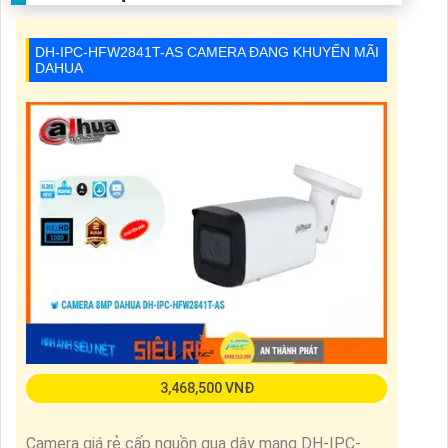
DH-IPC-HFW2841T-AS CAMERA ĐANG KHUYẾN MÃI
DAHUA
3,468,500 VNĐ
Camera giá rẻ cấp nguồn qua dây mạng DH-IPC-