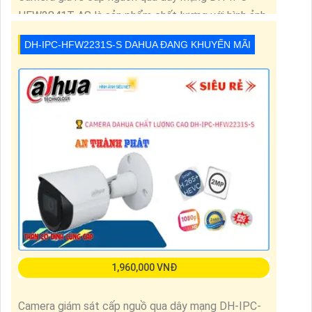
HFW2841T-AS là sản phẩm chất lượng với hình ảnh
8.0MP sắc nét, đặc biệt xem ban đêm với hồng
DH-IPC-HFW2231S-S DAHUA ĐANG KHUYẾN MÃI
ngoại 80m. Thiết kế dựa trên công nghệ IP POE
mới nhất, cho phép xử lý hình ảnh sáng đẹp. Ngoài
ra, sản phẩm còn trang bị chống ngược sáng DWDR
120db, giúp
1,960,000 VNĐ
Camera giám sát cấp nguồ qua dây mạng DH-IPC-