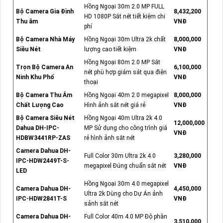
Hồng Ngoại 30m 2.0 MP FULL
Bộ Camera Gia Đình
8,432,200
HD 1080P Sắt nét tiết kiệm chi
Thu âm
VNĐ
phí
Bộ Camera Nhà Máy
Hồng Ngoại 30m Ultra 2k chất
8,000,000
Siêu Nét
lượng cao tiết kiệm
VNĐ
Hồng Ngoại 80m 2.0 MP Sắt
Trọn Bộ Camera An
6,100,000
nét phù hợp giám sát qua điện
Ninh Khu Phố
VNĐ
thoại
Bộ Camera Thu Âm
Hồng Ngoại 40m 2.0 megapixel
8,000,000
Chất Lượng Cao
Hình ảnh sắt nét giá rẻ
VNĐ
Bộ Camera Siêu Nét
Hồng Ngoại 40m Ultra 2k 4.0
12,000,000
Dahua DH-IPC-
MP Sử dụng cho công trình giá
VNĐ
HDBW3441RP-ZAS
rẻ hình ảnh sắt nét
Camera Dahua DH-
Full Color 30m Ultra 2k 4.0
3,280,000
IPC-HDW2449T-S-
megapixel Đúng chuẩn sắt nét
VNĐ
LED
Hồng Ngoại 30m 4.0 megapixel
Camera Dahua DH-
4,450,000
Ultra 2k Dùng cho Dự Án ảnh
IPC-HDW2841T-S
VNĐ
sảnh sắt nét
Camera Dahua DH-
Full Color 40m 4.0 MP Độ phân
3,510,000