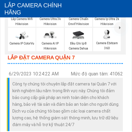
LẮP CAMERA CHÍNH
HÃNG
Lắp Camera Wifi
Camera Ultra 3k
Camera Chuẩn
Camera Ip Ultra 2k
Hikvision
Hikvision
Onvif Hikvision
Hikvision
Camera Ebitcam
Camera IP ColorVu
Camera AI IP
Đầu Ghi Ip 8
360
Hikvision
Camera Dahua
LẮP ĐẶT CAMERA QUẬN 7
6/29/2023 10:24:22 AM
Mức độ quan tâm: 41062
Công ty chúng tôi chuyên lắp đặt camera tại Quận 7 với
kinh nghiệm lâu năm trong lĩnh vực này. Chúng tôi đảm
bảo cung cấp giải pháp an ninh toàn diện cho khách
hàng, bảo vệ tài sản và đảm bảo an toàn cho người dùng.
Dịch vụ của chúng tôi bao gồm các loại camera chất
lượng cao, hệ thống giám sát thông minh, lưu trữ dữ liệu
đám mây và hỗ trợ kỹ thuật 24/7