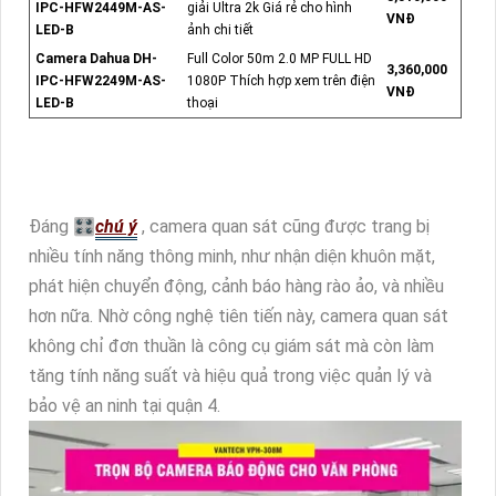
IPC-HFW2449M-AS-
giải Ultra 2k Giá rẻ cho hình
VNĐ
LED-B
ảnh chi tiết
Camera Dahua DH-
Full Color 50m 2.0 MP FULL HD
3,360,000
IPC-HFW2249M-AS-
1080P Thích hợp xem trên điện
VNĐ
LED-B
thoại
Đáng 🎛
chú ý
, camera quan sát cũng được trang bị
nhiều tính năng thông minh, như nhận diện khuôn mặt,
phát hiện chuyển động, cảnh báo hàng rào ảo, và nhiều
hơn nữa. Nhờ công nghệ tiên tiến này, camera quan sát
không chỉ đơn thuần là công cụ giám sát mà còn làm
tăng tính năng suất và hiệu quả trong việc quản lý và
bảo vệ an ninh tại quận 4.