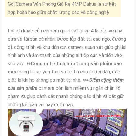
Gói Camera Văn Phòng Giá Rẻ 4MP Dahua là sự kết
hợp hoàn hảo giữa chất lượng cao và công nghệ
tiên tiến. Với độ phân giải 4MP, hình ảnh rõ nét và
sắc nét, gói camera này Hoàn toàn tin tưởng ghi lại
Lợi ích khác của camera quan sát quận 4 là bảo vệ nhà
mọi chi tiết quan trọng trong văn phòng của bạn.
cửa và tài sản cá nhân. Được lắp đặt tại các ngõ, đường
Điểm nổi bật của gói camera này là tích hợp
đi, công trình và khu dân cư, camera quan sát giúp ghi lại
hình ảnh và âm thanh của những ai tiếp cận và tiến vào
khu vực. ❈
Cộng nghệ tích hợp trong sản phẩm cao
cấp
mang lại sự yên tâm và tự tin cho người dân, đặc
biệt là khi họ không có mặt tại nhà. ⋙
Điểm cộng thêm
của sản phẩm
camera còn làm nhiệm vụ ngăn chặn tội
phạm và giúp cảnh sát nhanh chóng xác định và bắt giữ
những kẻ gian lận hay đột nhập.