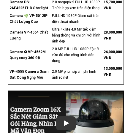
Camera DS-
2.0 megapixel FULL HD 1080P
15,700,000
2AE4225TI-D Starlight
Thích hợp xem trên điện thoại
VNĐ
Camera ❇ VP-5012IP
FULL HD 1080P Giám sát trên
Chất Lượng Cao
điện thoại nhanh
Ultra 4k lite 4.0 MP tiết kiệm
Camera VP-4564 Chất
28,000,000
băng thông và chi phí với hình
Lượng
VNĐ
ảnh đẹp
2.0 MP FULL HD 1080P độ nét
Camera ❂ VP-4562M
26,000,000
vừa đủ cho công trình dân
Quay xoay 360 Độ
VNĐ
dụng
13,000,000
VP-4555 Camera Giám
2.0 MP phù hợp chi phí hình
VNĐ
Sát Công Nghệ Mới
ảnh rõ nét