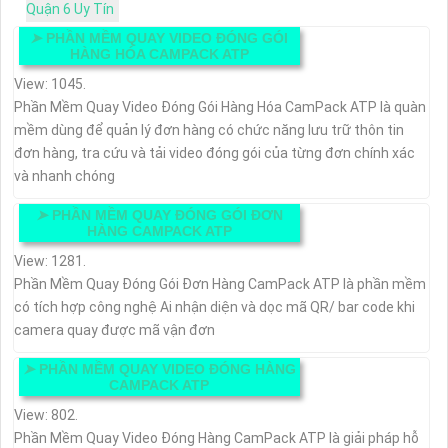
Quận 6 Uy Tín
➤
PHẦN MỀM QUAY VIDEO ĐÓNG GÓI
HÀNG HÓA CAMPACK ATP
View: 1045.
Phần Mềm Quay Video Đóng Gói Hàng Hóa CamPack ATP là quàn
mềm dùng để quản lý đơn hàng có chức năng lưu trữ thôn tin
đơn hàng, tra cứu và tải video đóng gói của từng đơn chính xác
và nhanh chóng
➤
PHẦN MỀM QUAY ĐÓNG GÓI ĐƠN
HÀNG CAMPACK ATP
View: 1281.
Phần Mềm Quay Đóng Gói Đơn Hàng CamPack ATP là phần mềm
có tích hợp công nghệ Ai nhận diện và dọc mã QR/ bar code khi
camera quay được mã vận đơn
➤
PHẦN MỀM QUAY VIDEO ĐÓNG HÀNG
CAMPACK ATP
View: 802.
Phần Mềm Quay Video Đóng Hàng CamPack ATP là giải pháp hỗ