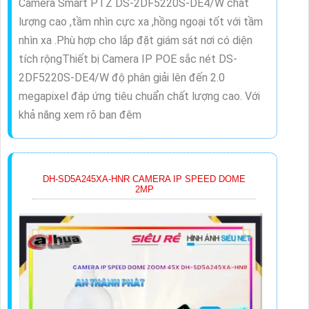
Camera Smart PTZ DS-2DF5220S-DE4/W chất
lượng cao ,tầm nhìn cực xa ,hồng ngoại tốt với tầm
nhìn xa .Phù hợp cho lắp đặt giám sát nơi có diện
tích rộngThiết bị Camera IP POE sắc nét DS-
2DF5220S-DE4/W độ phân giải lên đến 2.0
megapixel đáp ứng tiêu chuẩn chất lượng cao. Với
khả năng xem rõ ban đêm
DH-SD5A245XA-HNR CAMERA IP SPEED DOME
2MP