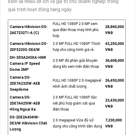
đem lại nhiều lợi ích và giá trị cho doanh nghiệp trong
quá trình hoạt động hàng ngày.
FULL HD 1080P 2.0 MP xem
Camera Hikvision DS-
28,860,000
qua điện thoại máy tính phù
2AE7232TI-A (C)
VNĐ
hợp
Camera Hikvision DS-
2.0 MP FULL HD 1080P Thích
42,250,000
2DF5220S-DE4/W
hợp cho công trình giá rẻ
VNĐ
DH-SD5A245XA-HNR
2.0 MP độ phân giải khuyên
36,608,000
Camera IP Speed
dùng khi xem trên điện thoại
VNĐ
Dome 2MP
Camera DS-
FULL HD 1080P 2.0 megapixel
26,450,000
2DE7A232IW-AEB
Hình ảnh chất lượng
VNĐ
Seepdome
Camera DS-
2.0 MP FULL HD 1080P Sắc
23,430,000
2DE7A425IW-AEB
nét phù hợp giám sát qua
VNĐ
Hồng Ngoại Xa
điện thoại
DS-2DE2A404IW-
2.0 megapixel Vừa đủ sử
7,230,000
DE3/W Hikvision Chất
dụng cho công trình dân dụng
VNĐ
Lượng