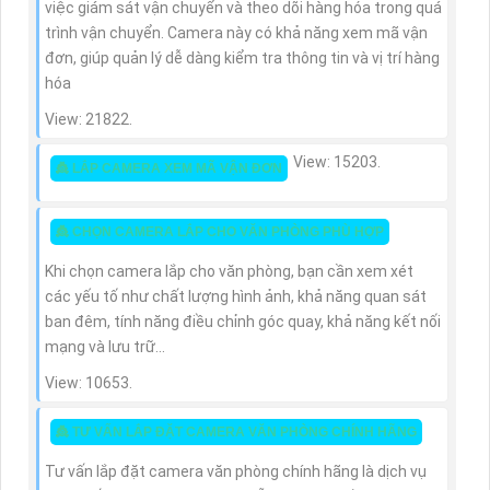
việc giám sát vận chuyển và theo dõi hàng hóa trong quá
trình vận chuyển. Camera này có khả năng xem mã vận
đơn, giúp quản lý dễ dàng kiểm tra thông tin và vị trí hàng
hóa
View: 21822.
View: 15203.
👸 LẮP CAMERA XEM MÃ VẬN ĐƠN
👸 CHỌN CAMERA LẮP CHO VĂN PHÒNG PHÙ HỢP
Khi chọn camera lắp cho văn phòng, bạn cần xem xét
các yếu tố như chất lượng hình ảnh, khả năng quan sát
ban đêm, tính năng điều chỉnh góc quay, khả năng kết nối
mạng và lưu trữ...
View: 10653.
👸 TƯ VẤN LẮP ĐẶT CAMERA VĂN PHÒNG CHÍNH HÃNG
Tư vấn lắp đặt camera văn phòng chính hãng là dịch vụ