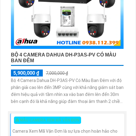
BỘ 4 CAMERA DAHUA DH-P3AS-PV CÓ MÀU
BAN ĐÊM
5,900,000 ₫
7,000,000 ₫
Bộ 4 Camera Dahua DH-P3AS-PV Có Màu Ban Đêm với độ
phân giải cao lên đến 3MP cùng với khả năng giám sát ban
đêm hiệu quả với tầm nhìn xa vào ban đêm lên đến 30m
bên cạnh đó là khả năng giúp đàm thoại âm thanh 2 chiều
và báo động răng de chủ động khi phát hiện xâm nhập
👸 MẪU CAMERA XEM MÃ VẬN ĐƠN
Camera Xem Mã Vận Đơn là sự lựa chọn hoàn hảo cho