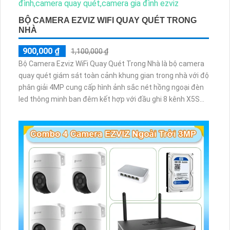
BỘ CAMERA EZVIZ WIFI QUAY QUÉT TRONG
NHÀ
900,000 ₫
1,100,000 ₫
Bộ Camera Ezviz WiFi Quay Quét Trong Nhà là bộ camera
quay quét giám sát toàn cảnh khung gian trong nhà với độ
phân giải 4MP cung cấp hình ảnh sắc nét hồng ngoại đèn
led thông minh ban đêm kết hợp với đầu ghi 8 kênh X5S
8W và ổ cứng 500GB giúp lưu trũ dữ liệu lâu dài