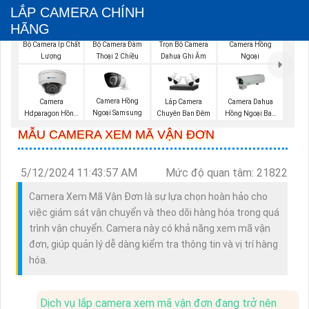
LẮP CAMERA CHÍNH
HÃNG
Bộ Camera Ip Chất
Trọn Bộ Camera
Bộ Camera Đàm
Camera Hồng
Lượng
Dahua Ghi Âm
Thoại 2 Chiều
Ngoại
Camera Hồng
Camera
Lắp Camera
Camera Dahua
Ngoại Samsung
Hdparagon Hồng
Chuyên Ban Đêm
Hồng Ngoại Ban
Ngoại
Đêm
MẪU CAMERA XEM MÃ VẬN ĐƠN
5/12/2024 11:43:57 AM
Mức độ quan tâm: 21822
Camera Xem Mã Vận Đơn là sự lựa chọn hoàn hảo cho
việc giám sát vận chuyển và theo dõi hàng hóa trong quá
trình vận chuyển. Camera này có khả năng xem mã vận
đơn, giúp quản lý dễ dàng kiểm tra thông tin và vị trí hàng
hóa.
Dịch vụ lắp camera xem mã vận đơn đang trở nên