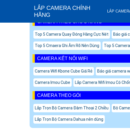
LẮP CAMERA CHÍNH
LẮP CAMERA
HÃNG
CAMERA THEO CHỨC NĂNG
Top 5 Camera Quay Đóng Hàng Cực Nét
Báo giá c
Top 5 Cmaera Ghi Âm Rõ Nên Dùng
Top 5 Camera 
CAMERA KẾT NỐI WIFI
Camera Wifi Kbone Cube Giá Rẻ
Báo giá camera wi
Camera Imou Cube
Lắp Camera Wifi Imou Có Ch
CAMERA THEO GÓI
Lắp Trọn Bộ Camera Đàm Thoại 2 Chiều
Bộ Camer
Lắp Trọn Bộ Camera Dahua nên dùng