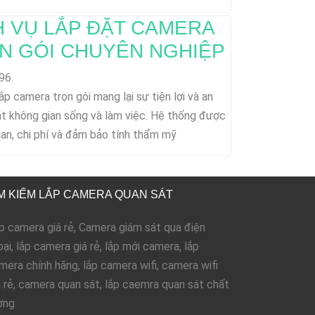
H VỤ LẮP ĐẶT CAMERA
N GÓI CHUYÊN NGHIỆP
96.
ắp camera trọn gói mang lại sự tiện lợi và an
át không gian sống và làm việc. Hệ thống được
gian, chi phí và đảm bảo tính thẩm mỹ
M KIẾM LẮP CAMERA QUAN SÁT
p camera giá rẻ, Camera giám sát qua điện
oại, lắp camera giá rẻ, lắp mới camera, lắp
mera chính hãng, lắp camera wifi, camera wifi
á rẻ, camera quan sát, lắp caemra quan sát chất
ợng