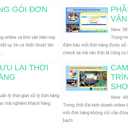
NG GÓI ĐƠN
PHẦ
VẬN
View: 38
g online và kho vận hiện nay
Trong mô
ất uy tín và thất thoát lớn
đảm bảo mỗi đơn hàng được xử l
..
check lại mã vận đơn là công cụ h
ƯU LẠI THỜI
CAM
HÀNG
TRÌ
SHO
uản lý thời gian xử lý đơn hàng
View: 44
ao trải nghiệm khách hàng.
Trong thời đại kinh doanh onlin
mỗi đơn hàng không chỉ cần đón
bạch