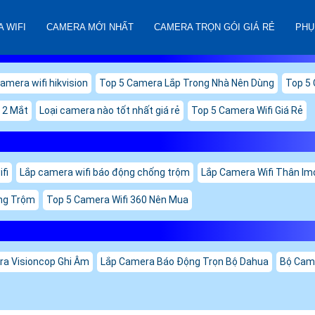
 WIFI
CAMERA MỚI NHẤT
CAMERA TRỌN GÓI GIÁ RẺ
PHỤ
amera wifi hikvision
Top 5 Camera Lắp Trong Nhà Nên Dùng
Top 5 
2 Mắt
Loại camera nào tốt nhất giá rẻ
Top 5 Camera Wifi Giá Rẻ
fi
Lắp camera wifi báo động chống trộm
Lắp Camera Wifi Thân Im
ống Trộm
Top 5 Camera Wifi 360 Nên Mua
a Visioncop Ghi Âm
Lắp Camera Báo Động Trọn Bộ Dahua
Bộ Came