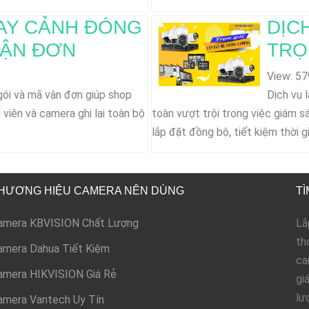
AY CẢNH ĐÓNG
DỊC
VẬN ĐƠN
TRỌ
View: 57
ói và mã vận đơn giúp shop
Dịch vụ l
 viên và camera ghi lại toàn bộ
toàn vượt trội trong việc giám s
lắp đặt đồng bộ, tiết kiệm thời 
HƯƠNG HIỆU CAMERA NÊN DÙNG
TÌ
amera KBVISION Chất Lượng
Lắ
th
amera Dahua Tiết Kiệm
ca
amera HIKVISION Giá Rẻ
gi
lư
amera Vantech Uy Tín