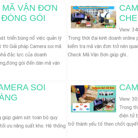
 MÃ VẬN ĐƠN
CAM
H ĐÓNG GÓI
CHE
View: 34
át triển bùng nổ việc quản lý
Trong thời đại kinh doanh online
 thì Giải pháp Camera soi mã
kiểm tra mã vận đơn trở nên qua
 phả đắc lực của doanh
Check Mã Vận Đơn giúp ghi...
hàng,đóng gói đến dán mã vận
CAMERA SOI
CAM
HÀNG
View: 30
Trong th
điện tử 
 giúp giám sát toàn bộ quy
trở thành yếu tố then chốt quyết
,tối ưu năng suất kho. Hệ thống