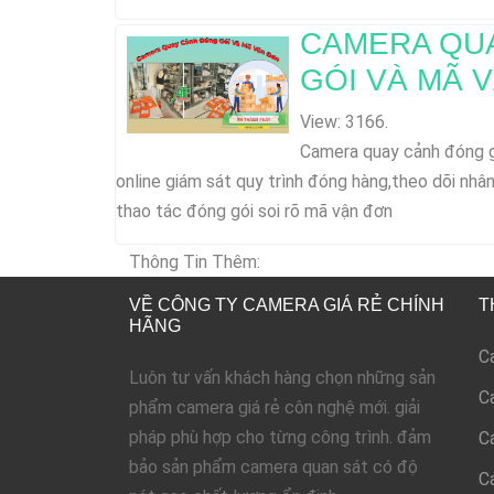
CAMERA QU
GÓI VÀ MÃ 
View: 3166.
Camera quay cảnh đóng g
online giám sát quy trình đóng hàng,theo dõi nhân
thao tác đóng gói soi rõ mã vận đơn
Thông Tin Thêm:
VỀ CÔNG TY CAMERA GIÁ RẺ CHÍNH
T
HÃNG
C
Luôn tư vấn khách hàng chọn những sản
C
phẩm camera giá rẻ côn nghệ mới. giải
pháp phù hợp cho từng công trình. đảm
C
bảo sản phẩm camera quan sát có độ
C