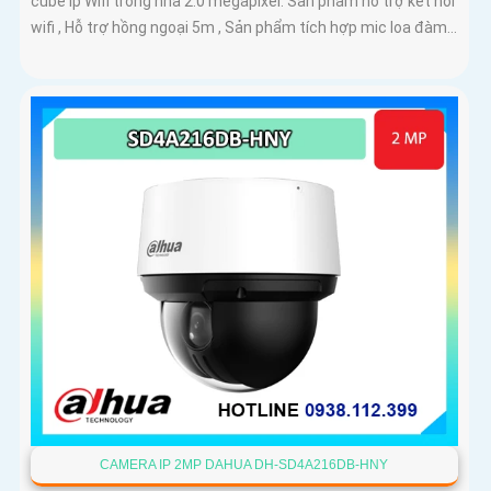
cube ip Wifi trong nhà 2.0 megapixel. Sản phẩm hỗ trợ kết nôi
wifi , Hỗ trợ hồng ngoại 5m , Sản phẩm tích hợp mic loa đàm...
CAMERA IP 2MP DAHUA DH-SD4A216DB-HNY