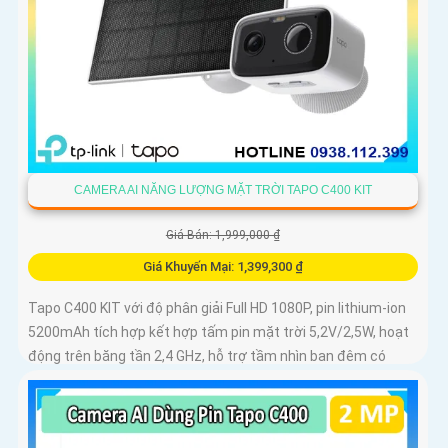
CAMERA AI NĂNG LƯỢNG MẶT TRỜI TAPO C400 KIT
Giá Bán: 1,999,000 ₫
Giá Khuyến Mại: 1,399,300 ₫
Tapo C400 KIT với độ phân giải Full HD 1080P, pin lithium-ion
5200mAh tích hợp kết hợp tấm pin mặt trời 5,2V/2,5W, hoạt
động trên băng tần 2,4 GHz, hỗ trợ tầm nhìn ban đêm có
màu lên đến 9m, phát hiện chuyển động và con người bằng
AI, đồng thời lưu trữ dữ liệu qua thẻ microSD lên đến 512GB