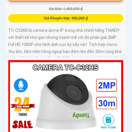
Giá Bán: 1,400,000 ₫
Giá Khuyến Mại: 980,000 ₫
TC-C32KN là camera dome IP trong nhà chính hãng TIANDY
với thiết kế nhỏ gọn nhưng mạnh mẽ với độ phân giải 2MP
Full HD 1080P cho hình ảnh cực kỳ sắc nét. Tích hợp micro
thu âm, tầm nhìn hồng ngoại ban đêm lên đến 30m cùng khe
cắm thẻ nhớ hỗ trợ tối đa 512GB đáp ứng hoàn hảo nhu cầu
giám sát liên tục