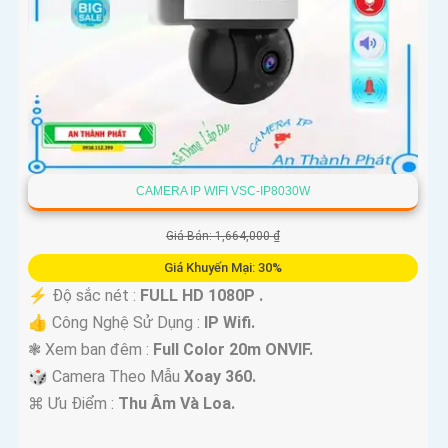
sẵn trên thị trường, so sánh và lựa chọn sản phẩm phù hợp nhất
với nhu cầu và yêu cầu của bạn.
CAMERA IP WIFI VSC-IP8030W
Giá Bán: 1,664,000 ₫
Giá Khuyến Mại: 30%
️⚡ Độ sắc nét :
FULL HD 1080P .
'
👍 Công Nghệ Sử Dụng :
IP Wifi.
❃ Xem ban đêm :
Full Color 20m ONVIF.
🎲 Camera Theo Mẫu
Xoay 360.
️⌘ Ưu Điểm :
Thu Âm Và Loa.