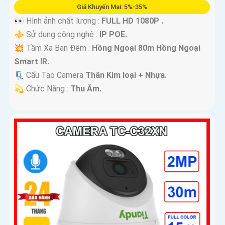
Giá Khuyến Mại: 5%-35%
👀 Hình ảnh chất lượng :
FULL HD 1080P .
⚜️ Sử dụng công nghệ :
IP POE.
💥 Tầm Xa Ban Đêm :
Hồng Ngoại 80m Hồng Ngoại
Smart IR.
🗜️ Cấu Tạo Camera
Thân Kim loại + Nhựa.
️💫 Chức Năng :
Thu Âm.