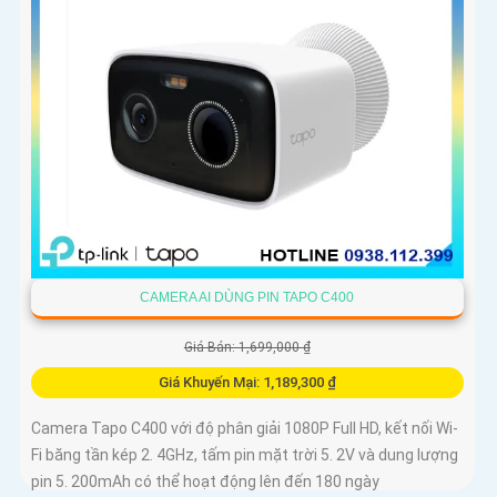
CAMERA AI DÙNG PIN TAPO C400
Giá Bán: 1,699,000 ₫
Giá Khuyến Mại: 1,189,300 ₫
Camera Tapo C400 với độ phân giải 1080P Full HD, kết nối Wi-
Fi băng tần kép 2. 4GHz, tấm pin mặt trời 5. 2V và dung lượng
pin 5. 200mAh có thể hoạt động lên đến 180 ngày