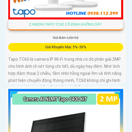
CAMERA TAPO TC60 CỐ ĐỊNH KHÔNG DÂY
Giá Bán: Liên hệ
Giá Khuyến Mại: 5%-35%
Tapo TC60 là camera IP Wi-Fi trong nhà có độ phân giải 2MP
cho hình ảnh rõ nét từng chi tiết, dù ngày hay đêm. Nhờ tích
hợp đàm thoại 2 chiều, tầm nhìn hồng ngoại 9m và tính năng
phát hiện chuyển động thông minh, TC60 không chỉ ghi hình
mà còn giúp bạn kết nối và bảo vệ tổ ấm từ xa