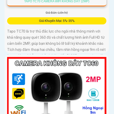
TAPO TC70 CAMERA WIFI KHÔNG DÂY (2MP)
Giá Bán: Liên hệ
Giá Khuyến Mại: 5%-35%
Tapo TC70 là trợ thủ đắc lực cho ngôi nhà thông minh với
khả năng quay quét 360 độ và chất lượng hình ảnh Full HD từ
cảm biến 2MP, giúp bạn không bỏ lỡ bất kỳ khoảnh khắc nào.
Tích hợp đàm thoại hai chiều, tầm nhìn hồng ngoại 9m rõ nét
trong đêm và hỗ trợ thẻ nhớ lên đến 512GB, camera lưu giữ
mọi diễn biến quan trọng và tính năng phát hiện chuyển động
thông minh và gửi cảnh báo