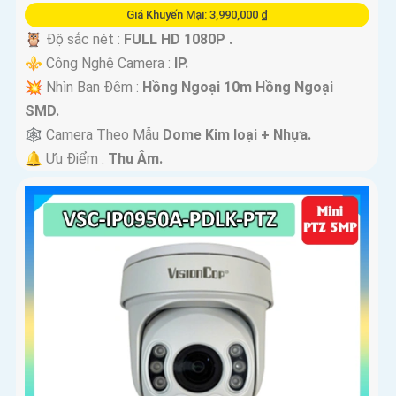
Giá Khuyến Mại: 3,990,000 ₫
🦉 Độ sắc nét :
FULL HD 1080P .
⚜️ Công Nghệ Camera :
IP.
💥 Nhìn Ban Đêm :
Hồng Ngoại 10m Hồng Ngoại
SMD.
🕸️ Camera Theo Mẫu
Dome Kim loại + Nhựa.
️🔔 Ưu Điểm :
Thu Âm.