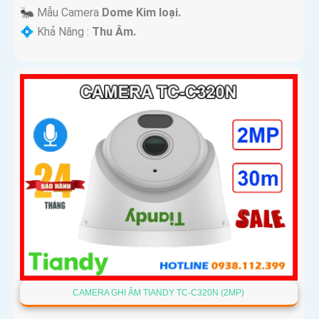
🐜 Mẫu Camera
Dome Kim loại.
️💠 Khả Năng :
Thu Âm.
CAMERA GHI ÂM TIANDY TC-C320N (2MP)