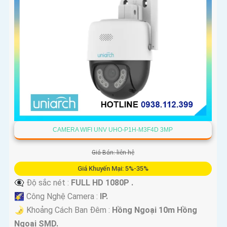
CAMERA WIFI UNV UHO-P1H-M3F4D 3MP
Giá Bán: liên hệ
Giá Khuyến Mại: 5%-35%
👁️‍🗨 Độ sắc nét :
FULL HD 1080P .
🌠 Công Nghệ Camera :
IP.
🌛 Khoảng Cách Ban Đêm :
Hồng Ngoại 10m Hồng
Ngoại SMD.