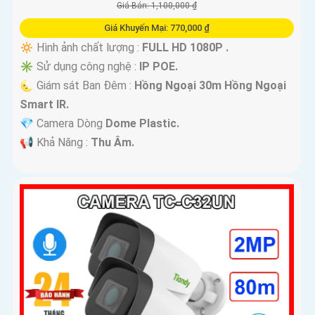
Giá Bán: 1,100,000 ₫
Giá Khuyến Mại: 770,000 ₫
🔅 Hình ảnh chất lượng :
FULL HD 1080P .
✳️ Sử dụng công nghệ :
IP POE.
🌜 Giám sát Ban Đêm :
Hồng Ngoại 30m Hồng Ngoại
Smart IR.
💎 Camera Dòng
Dome Plastic.
️📢 Khả Năng :
Thu Âm.