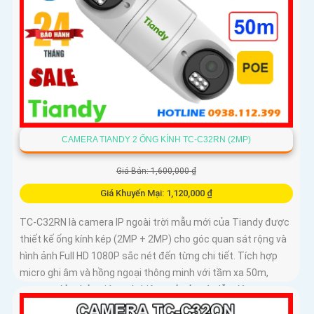
CAMERA TIANDY 2 ỐNG KÍNH TC-C32RN (2MP)
Giá Bán: 1,600,000 ₫
Giá Khuyến Mại: 1,120,000 ₫
TC-C32RN là camera IP ngoài trời mẫu mới của Tiandy được
thiết kế ống kính kép (2MP + 2MP) cho góc quan sát rộng và
hình ảnh Full HD 1080P sắc nét đến từng chi tiết. Tích hợp
micro ghi âm và hồng ngoại thông minh với tầm xa 50m,
camera đảm bảo giám sát hiệu quả cả ngày lẫn đêm