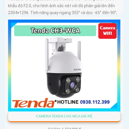
khẩu độ F2.0, cho hình ảnh sắc nét với độ phân giải lên đến
2304×1296. Tính năng quay ngang 355° và dọc -65° đến 90°,
cùng...
CAMERA TENDA CH3-WCA GIÁ RẺ