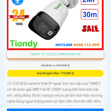
TIANDY TC-C321N CAMERA GHI ÂM
Giá Bán: 1,100,000 ₫
Giá Khuyến Mại: 770,000 ₫
TC-C321N là camera thân IP ngoài trời cao cấp của TIANDY
với độ phân giải 2MP Full HD 1080P mang đến hình ảnh sắc
nét, sống động. Được trang bị micro ghi âm tích hợp và công
nghệ hồng ngoại thông minh với tầm nhìn đêm lên đến 30m,
camera giúp giám sát hiệu quả cả ngày lẫn đêm