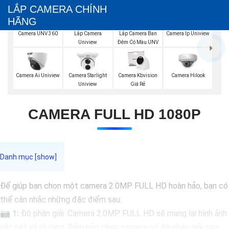
LẮP CAMERA CHÍNH
HÃNG
Camera UNV 360
Lắp Camera Ban
Lắp Camera
Camera Ip Uniview
Đêm Có Màu UNV
Uniview
Camera Hilook
Camera Ai Uniview
Camera Starlight
Camera Kbvision
Uniview
Giá Rẻ
CAMERA FULL HD 1080P
Để giúp bạn chọn một camera 2.0MP FULL HD hoàn hảo, bạn có
thể cân nhắc những đặc điểm sau:
📷
1:
Độ phân giải: Camera 2.0MP FULL HD sẽ mang lại hình ảnh
sắc nét và rõ ràng. Đảm bảo chọn camera có độ phân giải cao