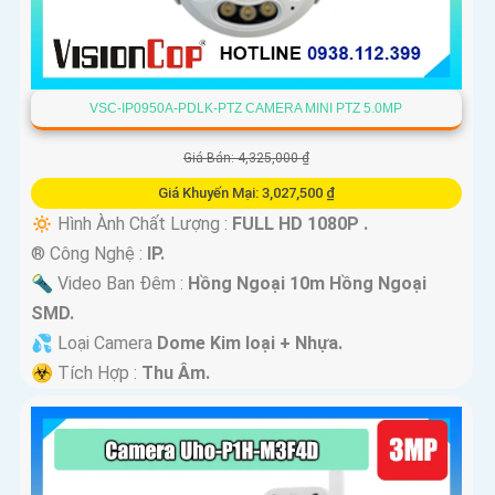
VSC-IP0950A-PDLK-PTZ CAMERA MINI PTZ 5.0MP
Giá Bán: 4,325,000 ₫
Giá Khuyến Mại: 3,027,500 ₫
🔅 Hình Ành Chất Lượng :
FULL HD 1080P .
®️ Công Nghệ :
IP.
🔦 Video Ban Đêm :
Hồng Ngoại 10m Hồng Ngoại
SMD.
💦 Loại Camera
Dome Kim loại + Nhựa.
️☣️ Tích Hợp :
Thu Âm.