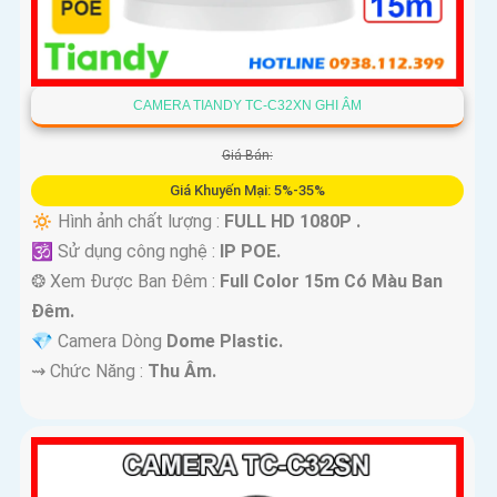
CAMERA TIANDY TC-C32XN GHI ÂM
Giá Bán:
Giá Khuyến Mại: 5%-35%
🔅 Hình ảnh chất lượng :
FULL HD 1080P .
🕉️ Sử dụng công nghệ :
IP POE.
❂ Xem Được Ban Đêm :
Full Color 15m Có Màu Ban
Ðêm.
💎 Camera Dòng
Dome Plastic.
️⇝ Chức Năng :
Thu Âm.