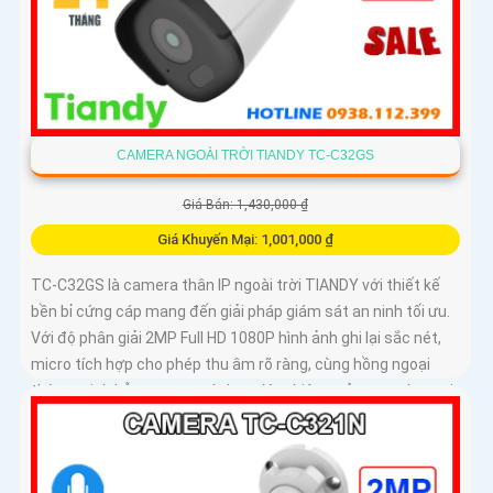
CAMERA NGOÀI TRỜI TIANDY TC-C32GS
Giá Bán: 1,430,000 ₫
Giá Khuyến Mại: 1,001,000 ₫
TC-C32GS là camera thân IP ngoài trời TIANDY với thiết kế
bền bỉ cứng cáp mang đến giải pháp giám sát an ninh tối ưu.
Với độ phân giải 2MP Full HD 1080P hình ảnh ghi lại sắc nét,
micro tích hợp cho phép thu âm rõ ràng, cùng hồng ngoại
thông minh hỗ trợ quan sát ban đêm hiệu quả trong phạm vi
50m