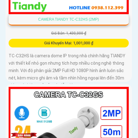
CAMERA TIANDY TC-C32HS (2MP)
Giá Bán: 1,430,000 ₫
Giá Khuyến Mại: 1,001,000 ₫
TC-C32HS là camera dome IP trong nhà chính hãng TIANDY
với thiết kế nhỏ gọn nhưng tích hợp nhiều công nghệ thông
minh. Với độ phân giải 2MP Full HD 1080P hình ảnh luôn sắc
nét, kèm micro ghi âm và tầm nhìn hồng ngoại lên đến 30m
giám sát hiệu quả cả ngày lẫn đêm