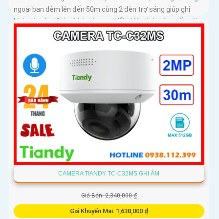
ngoại ban đêm lên đến 50m cùng 2 đèn trợ sáng giúp ghi
hình có màu (Color Maker) trong điều kiện ánh sáng yếu với
khoảng cách 15m
CAMERA TIANDY TC-C32MS GHI ÂM
Giá Bán: 2,340,000 ₫
Giá Khuyến Mại: 1,638,000 ₫