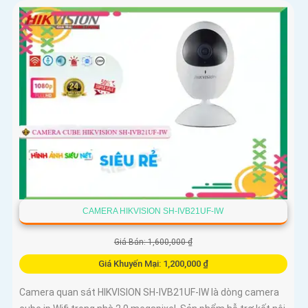
CAMERA HIKVISION SH-IVB21UF-IW
Giá Bán: 1,600,000 ₫
Giá Khuyến Mại: 1,200,000 ₫
Camera quan sát HIKVISION SH-IVB21UF-IW là dòng camera