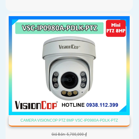
CAMERA VISIONCOP PTZ 8MP VSC-IP0980A-PDLK-PTZ
Giá Bán: 5,700,000 ₫