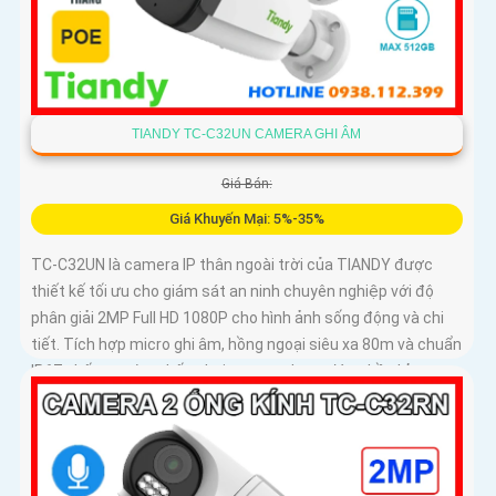
TIANDY TC-C32UN CAMERA GHI ÂM
Giá Bán:
Giá Khuyến Mại: 5%-35%
TC-C32UN là camera IP thân ngoài trời của TIANDY được
thiết kế tối ưu cho giám sát an ninh chuyên nghiệp với độ
phân giải 2MP Full HD 1080P cho hình ảnh sống động và chi
tiết. Tích hợp micro ghi âm, hồng ngoại siêu xa 80m và chuẩn
IP67 chống nước, chống bụi, camera hoạt động bền bỉ trong
mọi điều kiện thời tiết