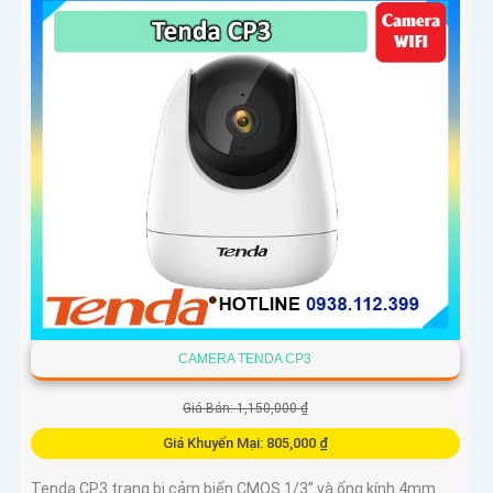
CAMERA TENDA CP3
Giá Bán: 1,150,000 ₫
Giá Khuyến Mại: 805,000 ₫
Tenda CP3 trang bị cảm biến CMOS 1/3” và ống kính 4mm