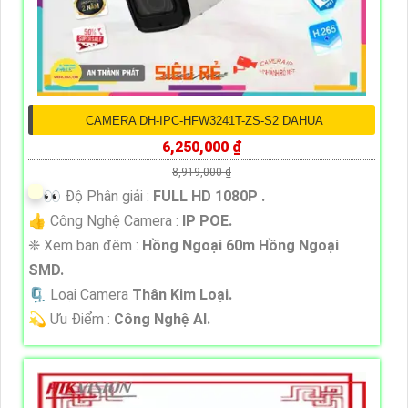
CAMERA DH-IPC-HFW3241T-ZS-S2 DAHUA
6,250,000 ₫
8,919,000 ₫
️👀 Độ Phân giải :
FULL HD 1080P .
👍 Công Nghệ Camera :
IP POE.
❈ Xem ban đêm :
Hồng Ngoại 60m Hồng Ngoại
SMD.
🗜️ Loại Camera
Thân Kim Loại.
️💫 Ưu Điểm :
Công Nghệ AI.