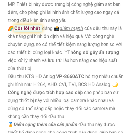
MP. Thiết bị này được trang bị công nghệ giám sát ban
đêm, cho phép ghi lại hình ảnh chất lượng cao ngay cả
trong điều kiện ánh sáng yếu.
🌈
Cốt lõi nhất
đáng 📸
điểm mạnh
của đầu thu này là
khả năng ghi hình ổn định và hiệu quả. Với công nghệ
chuyên dụng, nó có thể tiết kiệm năng lượng hơn so với
các thiết bị cùng loại khác. ™️
Thông số gây ấn tượng
việc xử lý nhanh và lưu trữ lâu hơn nâng cao hiệu suất
của thiết bị.
Đầu thu KTS HD Anlog
VP-8660ATC
hỗ trợ nhiều chuẩn
ghi hình như H.264, AHD, CVI, TVI, BCS HD Analog. 🌙
Công nghệ được tích hợp cao cấp
cho phép bạn sử
dụng thiết bị này với nhiều loại camera khác nhau và
cũng có thể nâng cấp hoặc thay đổi các camera mà
không cần thay đổi đầu thu.
️🏅️
Điểm cộng thêm của sản phẩm
đầu thu này được
thiết kế dành riêng cho công trình dân dụng, giúp bạn có