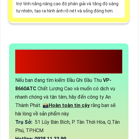
trợ tính năng nâng cao độ phân giải và tăng độ sáng
tự nhiên, tạo ra hình ảnh rõ nét và sống động hơn.
CÔNG TY TNHH TM-
DV AN THÀNH PHÁT
Nếu bạn đang tìm kiếm Đầu Ghi Đầu Thu
VP-
8660ATC
Chất Lượng Cao và muốn có dịch vụ
nhanh chóng và tận tâm, hãy đến công ty An
Thành Phát. 📸
Hoàn toàn tin cậy
rằng bạn sẽ
hài lòng về sản phẩm này.
Trụ Sở:
51 Lũy Bán Bích, P. Tân Thới Hòa, Q.Tân
Phú, TP.HCM
Hotline: 0938.11.23.99