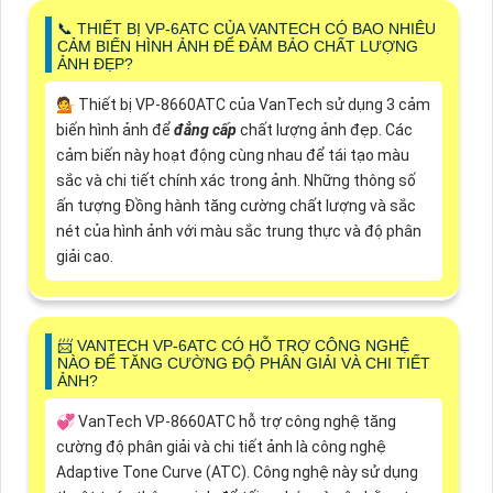
📞 THIẾT BỊ VP-6ATC CỦA VANTECH CÓ BAO NHIÊU
CẢM BIẾN HÌNH ẢNH ĐỂ ĐẢM BẢO CHẤT LƯỢNG
ẢNH ĐẸP?
💁 Thiết bị VP-8660ATC của VanTech sử dụng 3 cảm
biến hình ảnh để
đẳng cấp
chất lượng ảnh đẹp. Các
cảm biến này hoạt động cùng nhau để tái tạo màu
sắc và chi tiết chính xác trong ảnh. Những thông số
ấn tượng Đồng hành tăng cường chất lượng và sắc
nét của hình ảnh với màu sắc trung thực và độ phân
giải cao.
📨 VANTECH VP-6ATC CÓ HỖ TRỢ CÔNG NGHỆ
NÀO ĐỂ TĂNG CƯỜNG ĐỘ PHÂN GIẢI VÀ CHI TIẾT
ẢNH?
💞 VanTech VP-8660ATC hỗ trợ công nghệ tăng
cường độ phân giải và chi tiết ảnh là công nghệ
Adaptive Tone Curve (ATC). Công nghệ này sử dụng