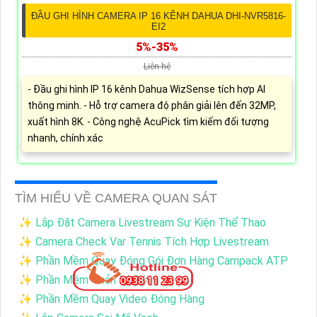
ĐẦU GHI HÌNH CAMERA IP 16 KÊNH DAHUA DHI-NVR5816-
EI2
5%-35%
Liên hệ
- Đầu ghi hình IP 16 kênh Dahua WizSense tích hợp AI
thông minh. - Hỗ trợ camera độ phân giải lên đến 32MP,
xuất hình 8K. - Công nghệ AcuPick tìm kiếm đối tượng
nhanh, chính xác
TÌM HIỂU VỀ CAMERA QUAN SÁT
✨ Lắp Đặt Camera Livestream Sự Kiện Thể Thao
✨ Camera Check Var Tennis Tích Hợp Livestream
✨ Phần Mềm Quay Đóng Gói Đơn Hàng Campack ATP
✨ Phần Mềm Quản Lý Đóng Hàng
✨ Phần Mềm Quay Video Đóng Hàng