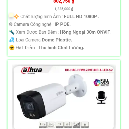
802,750 ₫
1,235,000 ₫
🔅 Chất lượng hình Ảnh :
FULL HD 1080P .
®️ Camera Công nghệ :
IP POE.
🔦 Xem Được Ban Đêm :
Hồng Ngoại 30m ONVIF.
💦 Loại Camera
Dome Plastic.
️☣️ Đặt Điểm :
Thu hình Chất Lượng.