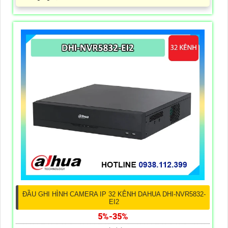
ĐẦU GHI HÌNH CAMERA IP 32 KÊNH DAHUA DHI-NVR5832-
EI2
5%-35%