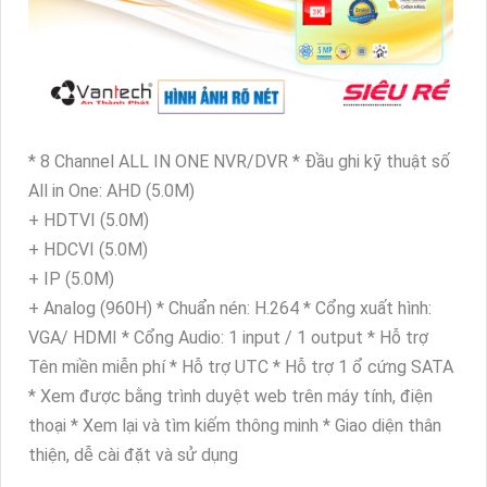
* 8 Channel ALL IN ONE NVR/DVR * Đầu ghi kỹ thuật số
All in One: AHD (5.0M)
+ HDTVI (5.0M)
+ HDCVI (5.0M)
+ IP (5.0M)
+ Analog (960H) * Chuẩn nén: H.264 * Cổng xuất hình:
VGA/ HDMI * Cổng Audio: 1 input / 1 output * Hỗ trợ
Tên miền miễn phí * Hỗ trợ UTC * Hỗ trợ 1 ổ cứng SATA
* Xem được bằng trình duyệt web trên máy tính, điện
thoại * Xem lại và tìm kiếm thông minh * Giao diện thân
thiện, dễ cài đặt và sử dụng