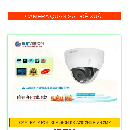
CAMERA QUAN SÁT ĐỀ XUẤT
CAMERA IP POE KBVISION KX-A2012N3-R-VN 2MP