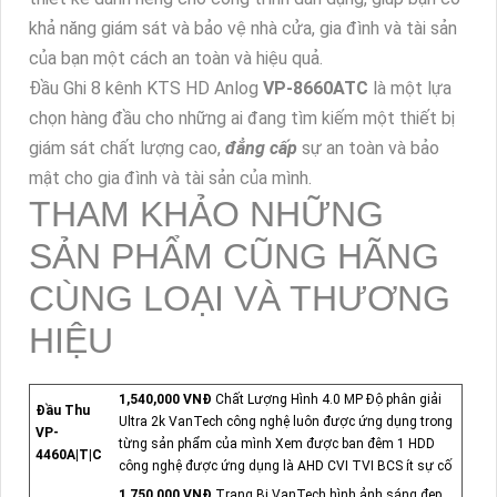
khả năng giám sát và bảo vệ nhà cửa, gia đình và tài sản
của bạn một cách an toàn và hiệu quả.
Đầu Ghi 8 kênh KTS HD Anlog
VP-8660ATC
là một lựa
chọn hàng đầu cho những ai đang tìm kiếm một thiết bị
giám sát chất lượng cao,
đẳng cấp
sự an toàn và bảo
mật cho gia đình và tài sản của mình.
THAM KHẢO NHỮNG
SẢN PHẨM CŨNG HÃNG
CÙNG LOẠI VÀ THƯƠNG
HIỆU
1,540,000 VNĐ
Chất Lượng Hình 4.0 MP Độ phân giải
Đầu Thu
Ultra 2k VanTech công nghệ luôn được ứng dụng trong
VP-
từng sản phẩm của mình Xem được ban đêm 1 HDD
4460A|T|C
công nghệ được ứng dụng là AHD CVI TVI BCS ít sự cố
1,750,000 VNĐ
Trang Bị VanTech hình ảnh sáng đẹp