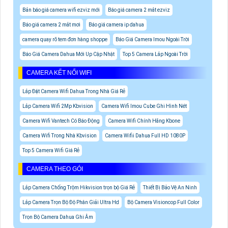
Bản báo giá camera wifi ezviz mới
Báo giá camera 2 mắt ezviz
Báo giá camera 2 mắt mơi
Báo giá camera ip dahua
camera quay rõ tem đơn hàng shoppe
Báo Giá Camera Imou Ngoài Trời
Báo Giá Camera Dahua Mới Up Cập Nhật
Top 5 Camera Lắp Ngoài Trời
CAMERA KẾT NỐI WIFI
Lắp Đặt Camera Wifi Dahua Trong Nhà Giá Rẻ
Lắp Camera Wifi 2Mp Kbvision
Camera Wifi Imou Cube Ghi Hình Nét
Camera Wifi Vantech Có Báo Động
Camera Wifi Chính Hãng Kbone
Camera Wifi Trong Nhà Kbvision
Camera Wifii Dahua Full HD 1080P
Top 5 Camera Wifi Giá Rẻ
CAMERA THEO GÓI
Lắp Camera Chống Trộm Hikvision trọn bộ Giá Rẻ
Thiết Bị Bảo Vệ An Ninh
Lắp Camera Trọn Bộ Độ Phân Giải Ultra Hd
Bộ Camera Visioncop Full Color
Trọn Bộ Camera Dahua Ghi Âm