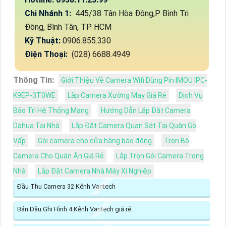
Chi Nhánh 1:
445/38 Tân Hòa Đông,P Bình Trị
Đông, Bình Tân, TP HCM
Kỹ Thuật:
0906.855.330
Điện Thoại:
(028) 6688.4949
Thông Tin:
Giới Thiệu Về Camera Wifi Dùng Pin IMOU IPC-
K9EP-3T0WE
Lắp Camera Xưởng May Giá Rẻ
Dịch Vụ
Bảo Trì Hệ Thống Mạng
Hướng Dẫn Lắp Đặt Camera
Dahua Tại Nhà
Lắp Đặt Camera Quan Sát Tại Quận Gò
Vấp
Gói camera cho cửa hàng báo động
Trọn Bộ
Camera Cho Quán Ăn Giá Rẻ
Lắp Trọn Gói Camera Trong
Nhà
Lắp Đặt Camera Nhà Máy Xí Nghiệp
Đầu Thu Camera 32 Kênh Vantech
Bán Đầu Ghi Hình 4 Kênh Vantech giá rẻ