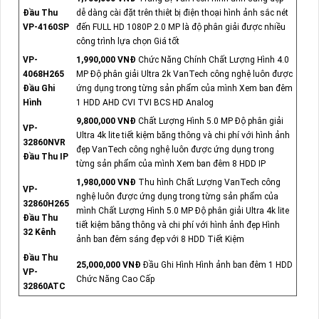
Đầu Thu
dễ dàng cài đặt trên thiêt bị điện thoại hình ảnh sắc nét
VP-4160SP
đến FULL HD 1080P 2.0 MP là độ phân giải được nhiều
công trình lựa chọn Giá tốt
VP-
1,990,000 VNĐ
Chức Năng Chính Chất Lượng Hình 4.0
4068H265
MP Độ phân giải Ultra 2k VanTech công nghệ luôn được
Đầu Ghi
ứng dụng trong từng sản phẩm của mình Xem ban đêm
Hình
1 HDD AHD CVI TVI BCS HD Analog
9,800,000 VNĐ
Chất Lượng Hình 5.0 MP Độ phân giải
VP-
Ultra 4k lite tiết kiệm băng thông và chi phí với hình ảnh
32860NVR
đẹp VanTech công nghệ luôn được ứng dụng trong
Đầu Thu IP
từng sản phẩm của mình Xem ban đêm 8 HDD IP
1,980,000 VNĐ
Thu hình Chất Lượng VanTech công
VP-
nghệ luôn được ứng dụng trong từng sản phẩm của
32860H265
mình Chất Lượng Hình 5.0 MP Độ phân giải Ultra 4k lite
Đầu Thu
tiết kiệm băng thông và chi phí với hình ảnh đẹp Hình
32 Kênh
ảnh ban đêm sáng đẹp với 8 HDD Tiết Kiệm
Đầu Thu
25,000,000 VNĐ
Đầu Ghi Hình Hình ảnh ban đêm 1 HDD
VP-
Chức Năng Cao Cấp
32860ATC