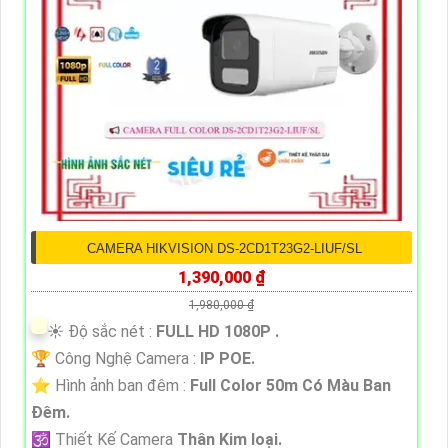
CAMERA HIKVISION DS-2CD1T23G2-LIUF/SL
1,390,000 ₫
1,980,000 ₫
☀️ Độ sắc nét :
FULL HD 1080P .
🏆 Công Nghệ Camera :
IP POE.
⭐ Hình ảnh ban đêm :
Full Color 50m Có Màu Ban
Ðêm.
🕉️ Thiết Kế Camera
Thân Kim loại.