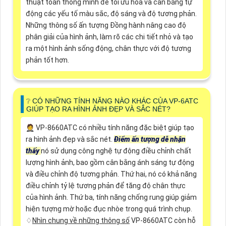
thuật toán thông minh để tối ưu hóa và cân bằng tự
động các yếu tố màu sắc, độ sáng và độ tương phản.
Những thông số ấn tượng Đồng hành nâng cao độ
phân giải của hình ảnh, làm rõ các chi tiết nhỏ và tạo
ra một hình ảnh sống động, chân thực với độ tương
phản tốt hơn.
❔ CÓ NHỮNG TÍNH NĂNG NÀO KHÁC CỦA VP-6ATC
GIÚP TẠO RA HÌNH ẢNH ĐẸP VÀ SẮC NÉT?
🤵 VP-8660ATC có nhiều tính năng đặc biệt giúp tạo
ra hình ảnh đẹp và sắc nét.
Điểm ấn tượng dễ nhận
thấy
nó sử dụng công nghệ tự động điều chỉnh chất
lượng hình ảnh, bao gồm cân bằng ánh sáng tự động
và điều chỉnh độ tương phản. Thứ hai, nó có khả năng
điều chỉnh tỷ lệ tương phản để tăng độ chân thực
của hình ảnh. Thứ ba, tính năng chống rung giúp giảm
hiện tượng mờ hoặc đục nhòe trong quá trình chụp.
♢
Nhìn chung về những thông số
VP-8660ATC còn hỗ