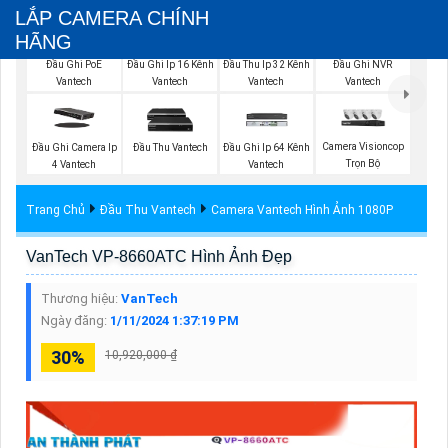
LẮP CAMERA CHÍNH
HÃNG
Đầu Ghi PoE
Đầu Ghi Ip 16 Kênh
Đầu Thu Ip 32 Kênh
Đầu Ghi NVR
Vantech
Vantech
Vantech
Vantech
Camera Visioncop
Đầu Ghi Camera Ip
Đầu Thu Vantech
Đầu Ghi Ip 64 Kênh
Trọn Bộ
4 Vantech
Vantech
Trang Chủ
Đầu Thu Vantech
Camera Vantech Hình Ảnh 1080P
VanTech VP-8660ATC Hình Ảnh Đẹp
Thương hiệu:
VanTech
Ngày đăng:
1/11/2024 1:37:19 PM
30%
10,920,000 ₫