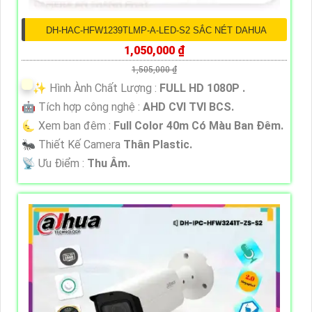
DH-HAC-HFW1239TLMP-A-LED-S2 SẮC NÉT DAHUA
1,050,000 ₫
1,505,000 ₫
✨ Hình Ành Chất Lượng :
FULL HD 1080P .
🤖️ Tích hợp công nghệ :
AHD CVI TVI BCS.
🌜 Xem ban đêm :
Full Color 40m Có Màu Ban Đêm.
🐜 Thiết Kế Camera
Thân Plastic.
️📡 Ưu Điểm :
Thu Âm.