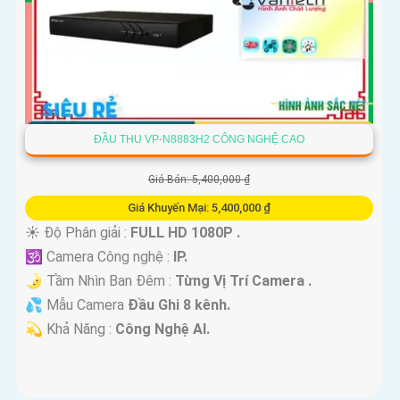
'
ĐẦU THU VP-N8883H2 CÔNG NGHỆ CAO
Giá Bán: 5,400,000 ₫
Giá Khuyến Mại: 5,400,000 ₫
☀️ Độ Phân giải :
FULL HD 1080P .
🕉️ Camera Công nghệ :
IP.
🌛 Tầm Nhìn Ban Đêm :
Từng Vị Trí Camera .
💦 Mẫu Camera
Đầu Ghi 8 kênh.
️💫 Khả Năng :
Công Nghệ AI.