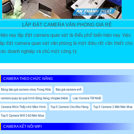
LẮP ĐẶT CAMERA VĂN PHÒNG GIÁ RẺ
Hiện nay lắp đặt camera quan sát là điểu phổ biến hiện nay. Việc
lắp đặt camera quan sát văn phòng là một điêu rất cần thiết cho
các doanh nghiệp và chủ một công ty
CAMERA THEO CHỨC NĂNG
Bảng báo giá camera imou Trong Nhà
Báo giá camera wifi
camera quay lại quá trình đóng hàng shopee tiktok
Loại Camera Tốt Nhất
Camera Nhìn Thấy chữ Màn Hình
Top 5 Camera Cho Kho Hàng
Top 5 Camera 2 Mắt Nên Mua
Top 5 Camera Wifi 360 Nên Mua
CAMERA KẾT NỐI WIFI