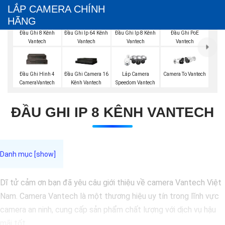
LẮP CAMERA CHÍNH
HÃNG
Đầu Ghi 8 Kênh
Đầu Ghi Ip 64 Kênh
Đầu Ghi Ip 8 Kênh
Đầu Ghi PoE
Vantech
Vantech
Vantech
Vantech
Đầu Ghi Hình 4
Đầu Ghi Camera 16
Lắp Camera
Camera To Vantech
CameraVantech
Kênh Vantech
Speedom Vantech
ĐẦU GHI IP 8 KÊNH VANTECH
Dĩ tử cảm ơn bạn đã yêu câu giới thiệu về camera Vantech Việt
Nam. Camera Vantech là một thương hiệu uy tín trong lĩnh vực
camera an ninh, cung cấp sản phẩm chất lượng với dịch vụ hậu
mãi tốt.