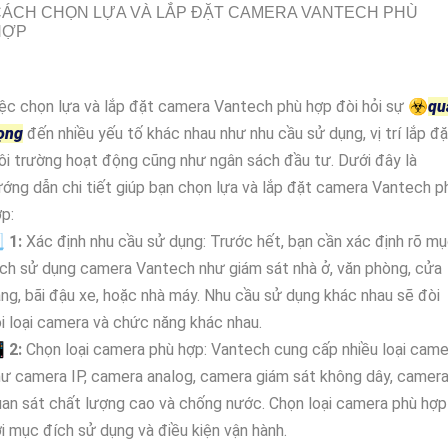
ÁCH CHỌN LỰA VÀ LẮP ĐẶT CAMERA VANTECH PHÙ
HỢP
ệc chọn lựa và lắp đặt camera Vantech phù hợp đòi hỏi sự ☣️
qu
rọng
đến nhiều yếu tố khác nhau như nhu cầu sử dụng, vị trí lắp đặ
i trường hoạt động cũng như ngân sách đầu tư. Dưới đây là
ớng dẫn chi tiết giúp bạn chọn lựa và lắp đặt camera Vantech p
p:

1:
Xác định nhu cầu sử dụng: Trước hết, bạn cần xác định rõ m
ch sử dụng camera Vantech như giám sát nhà ở, văn phòng, cửa
ng, bãi đậu xe, hoặc nhà máy. Nhu cầu sử dụng khác nhau sẽ đòi
i loại camera và chức năng khác nhau.

2:
Chọn loại camera phù hợp: Vantech cung cấp nhiều loại came
ư camera IP, camera analog, camera giám sát không dây, camer
an sát chất lượng cao và chống nước. Chọn loại camera phù hợp
i mục đích sử dụng và điều kiện vận hành.