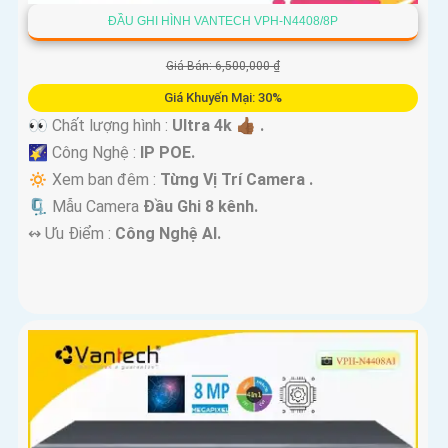
ĐẦU GHI HÌNH VANTECH VPH-N4408/8P
Giá Bán: 6,500,000 ₫
Giá Khuyến Mại: 30%
👀 Chất lượng hình :
Ultra 4k 👍🏾 .
🌠 Công Nghệ :
IP POE.
🔅 Xem ban đêm :
Từng Vị Trí Camera .
🗜️ Mẫu Camera
Đầu Ghi 8 kênh.
️↭ Ưu Điểm :
Công Nghệ AI.