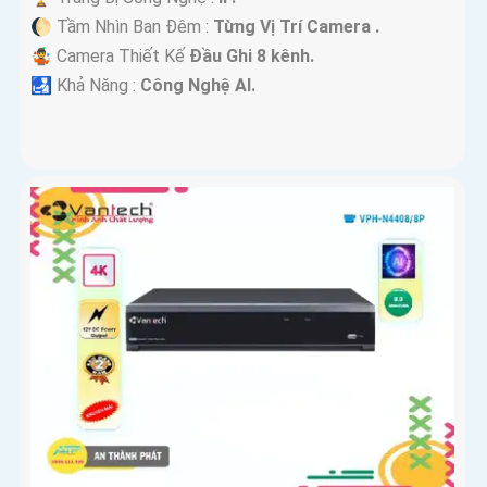
🌔 Tầm Nhìn Ban Đêm :
Từng Vị Trí Camera .
🤹 Camera Thiết Kế
Đầu Ghi 8 kênh.
️🛃 Khả Năng :
Công Nghệ AI.