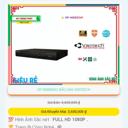
VP-N8883H1 ĐẦU GHI VANTECH
Giá Bán: 3,600,000 ₫
Giá Khuyến Mại: 3,600,000 ₫
💯 Hình Ảnh Sắc nét :
FULL HD 1080P .
🏆 Trang Bị Công Nghệ :
IP.