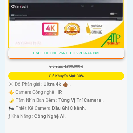
ĐẦU GHI HÌNH VANTECH VPH-N4408AI
Giá Bán: 4,800,000 ₫
Giá Khuyến Mại: 30%
☀️ Độ Phân giải :
Ultra 4k 👍🏾 .
⚜️ Camera Công nghệ :
IP.
🌛 Tầm Nhìn Ban Đêm :
Từng Vị Trí Camera .
🐜 Thiết Kế Camera
Đầu Ghi 8 kênh.
️ƒ Khả Năng :
Công Nghệ AI.