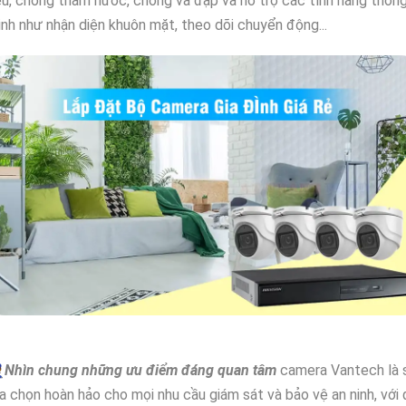
u, chống thấm nước, chống va đập và hỗ trợ các tính năng thôn
nh như nhận diện khuôn mặt, theo dõi chuyển động...

Nhìn chung những ưu điểm đáng quan tâm
camera Vantech là 
a chọn hoàn hảo cho mọi nhu cầu giám sát và bảo vệ an ninh, với 