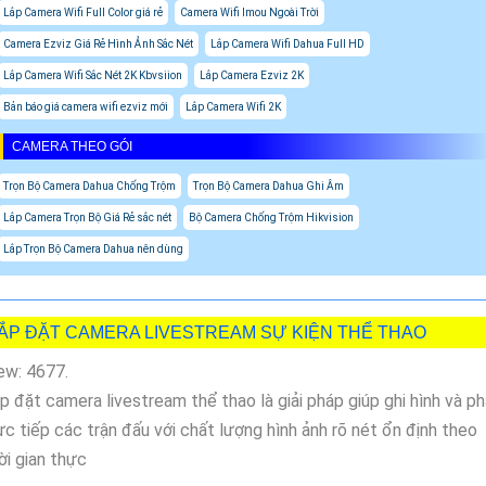
Lắp Camera Wifi Full Color giá rẻ
Camera Wifi Imou Ngoài Trời
Camera Ezviz Giá Rẻ Hình Ảnh Sắc Nét
Lắp Camera Wifi Dahua Full HD
Lắp Camera Wifi Sắc Nét 2K Kbvsiion
Lắp Camera Ezviz 2K
Bản báo giá camera wifi ezviz mới
Lắp Camera Wifi 2K
CAMERA THEO GÓI
Trọn Bộ Camera Dahua Chống Trộm
Trọn Bộ Camera Dahua Ghi Âm
Lắp Camera Trọn Bộ Giá Rẻ sắc nét
Bộ Camera Chống Trộm Hikvision
Lắp Trọn Bộ Camera Dahua nên dùng
ẮP ĐẶT CAMERA LIVESTREAM SỰ KIỆN THỂ THAO
ew: 4677.
p đặt camera livestream thể thao là giải pháp giúp ghi hình và p
ực tiếp các trận đấu với chất lượng hình ảnh rõ nét ổn định theo
ời gian thực