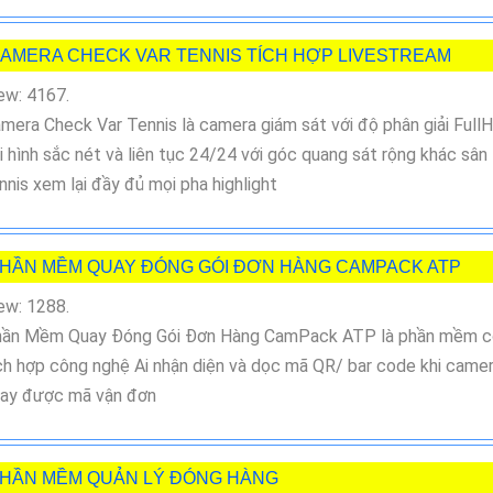
AMERA CHECK VAR TENNIS TÍCH HỢP LIVESTREAM
ew: 4167.
mera Check Var Tennis là camera giám sát với độ phân giải Full
i hình sắc nét và liên tục 24/24 với góc quang sát rộng khác sân
nnis xem lại đầy đủ mọi pha highlight
HẦN MỀM QUAY ĐÓNG GÓI ĐƠN HÀNG CAMPACK ATP
ew: 1288.
ần Mềm Quay Đóng Gói Đơn Hàng CamPack ATP là phần mềm c
ch hợp công nghệ Ai nhận diện và dọc mã QR/ bar code khi came
ay được mã vận đơn
HẦN MỀM QUẢN LÝ ĐÓNG HÀNG