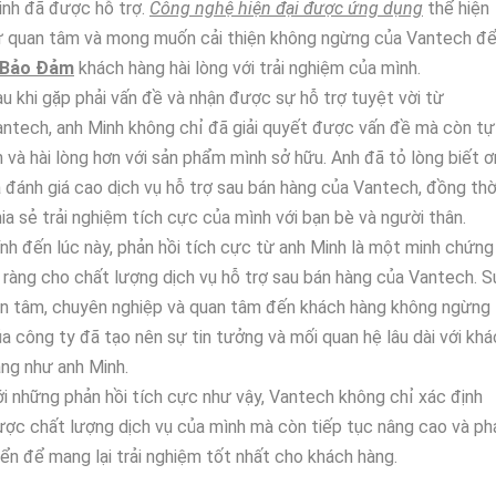
nh đã được hỗ trợ.
Công nghệ hiện đại được ứng dụng
thể hiện
ự quan tâm và mong muốn cải thiện không ngừng của Vantech đ
Bảo Đảm
khách hàng hài lòng với trải nghiệm của mình.
u khi gặp phải vấn đề và nhận được sự hỗ trợ tuyệt vời từ
ntech, anh Minh không chỉ đã giải quyết được vấn đề mà còn tự
n và hài lòng hơn với sản phẩm mình sở hữu. Anh đã tỏ lòng biết ơ
 đánh giá cao dịch vụ hỗ trợ sau bán hàng của Vantech, đồng thờ
ia sẻ trải nghiệm tích cực của mình với bạn bè và người thân.
nh đến lúc này, phản hồi tích cực từ anh Minh là một minh chứng
 ràng cho chất lượng dịch vụ hỗ trợ sau bán hàng của Vantech. S
ận tâm, chuyên nghiệp và quan tâm đến khách hàng không ngừng
a công ty đã tạo nên sự tin tưởng và mối quan hệ lâu dài với khá
ng như anh Minh.
i những phản hồi tích cực như vậy, Vantech không chỉ xác định
ợc chất lượng dịch vụ của mình mà còn tiếp tục nâng cao và ph
iển để mang lại trải nghiệm tốt nhất cho khách hàng.