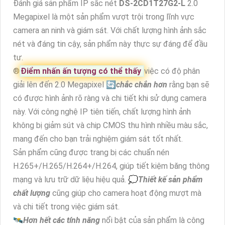
Đánh giá sản phẩm IP sắc nét
DS-2CD1T27G2-L
2.0
Megapixel là một sản phẩm vượt trội trong lĩnh vực
camera an ninh và giám sát. Với chất lượng hình ảnh sắc
nét và đáng tin cậy, sản phẩm này thực sự đáng để đầu
tư.
®️
Điểm nhấn ấn tượng có thể thấy
việc có độ phân
giải lên đến 2.0 Megapixel 🔄
chắc chắn hơn
rằng bạn sẽ
có được hình ảnh rõ ràng và chi tiết khi sử dụng camera
này. Với công nghệ IP tiên tiến, chất lượng hình ảnh
không bị giảm sút và chip CMOS thu hình nhiều màu sắc,
mang đến cho bạn trải nghiệm giám sát tốt nhất.
Sản phẩm cũng được trang bị các chuẩn nén
H.265+/H.265/H.264+/H.264, giúp tiết kiệm băng thông
mạng và lưu trữ dữ liệu hiệu quả. 💭
Thiết kế sản phẩm
chất lượng
cũng giúp cho camera hoạt động mượt mà
và chi tiết trong việc giám sát.
🛰
Hơn hết các tính năng
nổi bật của sản phẩm là công