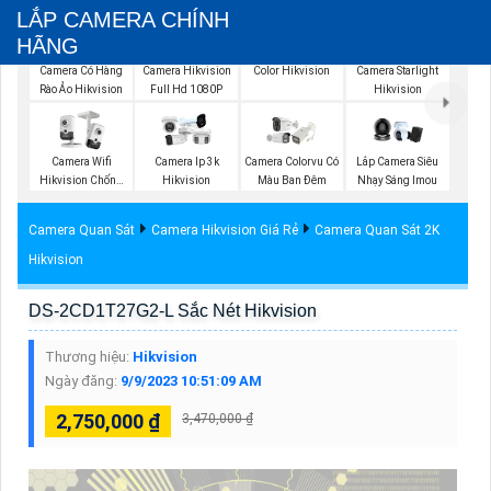
LẮP CAMERA CHÍNH
HÃNG
Camera IP Full
Color Hikvision
Camera Có Hàng
Camera Hikvision
Camera Starlight
Rào Ảo Hikvision
Full Hd 1080P
Hikvision
Camera Wifi
Camera Ip 3k
Camera Colorvu Có
Lắp Camera Siêu
Hikvision Chống
Hikvision
Màu Ban Đêm
Nhạy Sáng Imou
Trộm
Camera Quan Sát
Camera Hikvision Giá Rẻ
Camera Quan Sát 2K
Hikvision
DS-2CD1T27G2-L Sắc Nét Hikvision
Thương hiệu:
Hikvision
Ngày đăng:
9/9/2023 10:51:09 AM
2,750,000 ₫
3,470,000 ₫