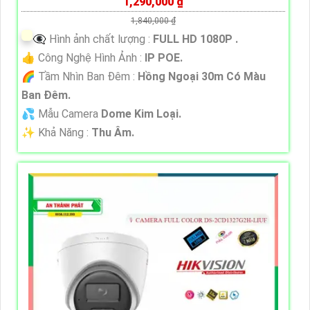
1,290,000 ₫
1,840,000 ₫
👁️‍🗨 Hình ảnh chất lượng :
FULL HD 1080P .
👍 Công Nghệ Hình Ảnh :
IP POE.
🌈 Tầm Nhìn Ban Đêm :
Hồng Ngoại 30m Có Màu
Ban Đêm.
💦 Mẫu Camera
Dome Kim Loại.
️✨ Khả Năng :
Thu Âm.