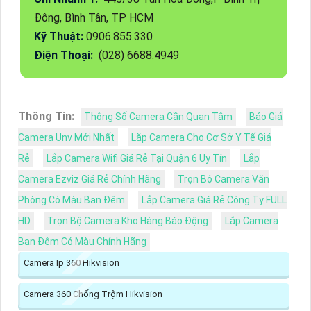
Đông, Bình Tân, TP HCM
Kỹ Thuật:
0906.855.330
Điện Thoại:
(028) 6688.4949
Thông Tin:
Thông Số Camera Cần Quan Tâm
Báo Giá
Camera Unv Mới Nhất
Lắp Camera Cho Cơ Sở Y Tế Giá
Rẻ
Lắp Camera Wifi Giá Rẻ Tại Quận 6 Uy Tín
Lắp
Camera Ezviz Giá Rẻ Chính Hãng
Trọn Bộ Camera Văn
Phòng Có Màu Ban Đêm
Lắp Camera Giá Rẻ Công Ty FULL
HD
Trọn Bộ Camera Kho Hàng Báo Động
Lắp Camera
Ban Đêm Có Màu Chính Hãng
Camera Ip 360 Hikvision
Camera 360 Chống Trộm Hikvision