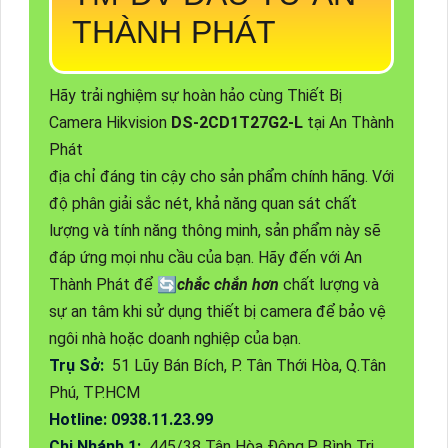
THÀNH PHÁT
Hãy trải nghiệm sự hoàn hảo cùng Thiết Bị
Camera Hikvision
DS-2CD1T27G2-L
tại An Thành
Phát
địa chỉ đáng tin cậy cho sản phẩm chính hãng. Với
độ phân giải sắc nét, khả năng quan sát chất
lượng và tính năng thông minh, sản phẩm này sẽ
đáp ứng mọi nhu cầu của bạn. Hãy đến với An
Thành Phát để 🔄
chắc chắn hơn
chất lượng và
sự an tâm khi sử dụng thiết bị camera để bảo vệ
ngôi nhà hoặc doanh nghiệp của bạn.
Trụ Sở:
51 Lũy Bán Bích, P. Tân Thới Hòa, Q.Tân
Phú, TP.HCM
Hotline: 0938.11.23.99
Chi Nhánh 1:
445/38 Tân Hòa Đông,P Bình Trị