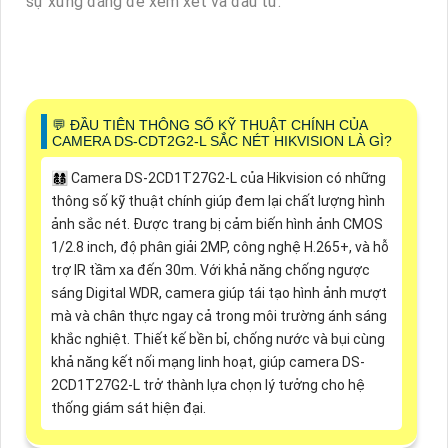
sự xứng đáng để xem xét và đầu tư.
️💬 ĐẦU TIÊN THÔNG SỐ KỸ THUẬT CHÍNH CỦA
CAMERA DS-CDT2G2-L SẮC NÉT HIKVISION LÀ GÌ?
👩‍👩‍👦‍👦 Camera DS-2CD1T27G2-L của Hikvision có những
thông số kỹ thuật chính giúp đem lại chất lượng hình
ảnh sắc nét. Được trang bị cảm biến hình ảnh CMOS
1/2.8 inch, độ phân giải 2MP, công nghệ H.265+, và hỗ
trợ IR tầm xa đến 30m. Với khả năng chống ngược
sáng Digital WDR, camera giúp tái tạo hình ảnh mượt
mà và chân thực ngay cả trong môi trường ánh sáng
khắc nghiệt. Thiết kế bền bỉ, chống nước và bụi cùng
khả năng kết nối mạng linh hoạt, giúp camera DS-
2CD1T27G2-L trở thành lựa chọn lý tưởng cho hệ
thống giám sát hiện đại.