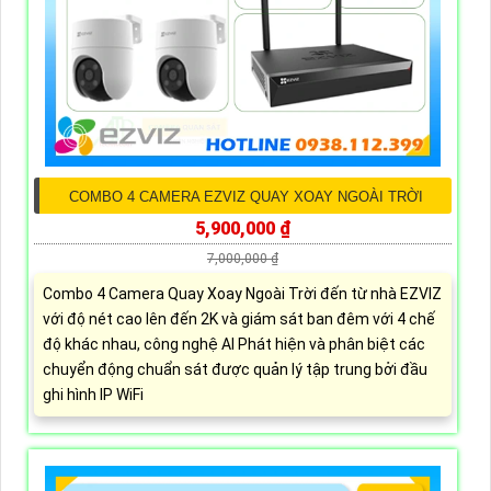
COMBO 4 CAMERA EZVIZ QUAY XOAY NGOÀI TRỜI
5,900,000 ₫
7,000,000 ₫
Combo 4 Camera Quay Xoay Ngoài Trời đến từ nhà EZVIZ
với độ nét cao lên đến 2K và giám sát ban đêm với 4 chế
độ khác nhau, công nghệ AI Phát hiện và phân biệt các
chuyển động chuẩn sát được quản lý tập trung bởi đầu
ghi hình IP WiFi