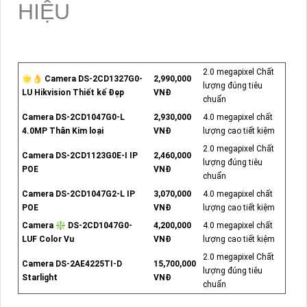
HIỆU
2.0 megapixel Chất
🌟👌 Camera DS-2CD1327G0-
2,990,000
lượng đúng tiêu
LU Hikvision Thiết kế Đẹp
VNĐ
chuẩn
Camera DS-2CD1047G0-L
2,930,000
4.0 megapixel chất
4.0MP Thân Kim loại
VNĐ
lượng cao tiết kiệm
2.0 megapixel Chất
Camera DS-2CD1123G0E-I IP
2,460,000
lượng đúng tiêu
POE
VNĐ
chuẩn
Camera DS-2CD1047G2-L IP
3,070,000
4.0 megapixel chất
POE
VNĐ
lượng cao tiết kiệm
Camera ❇ DS-2CD1047G0-
4,200,000
4.0 megapixel chất
LUF Color Vu
VNĐ
lượng cao tiết kiệm
2.0 megapixel Chất
Camera DS-2AE4225TI-D
15,700,000
lượng đúng tiêu
Starlight
VNĐ
chuẩn