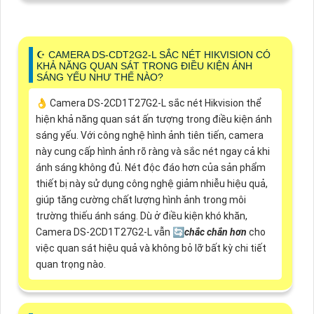
☪ CAMERA DS-CDT2G2-L SẮC NÉT HIKVISION CÓ
KHẢ NĂNG QUAN SÁT TRONG ĐIỀU KIỆN ÁNH
SÁNG YẾU NHƯ THẾ NÀO?
👌 Camera DS-2CD1T27G2-L sắc nét Hikvision thể
hiện khả năng quan sát ấn tượng trong điều kiện ánh
sáng yếu. Với công nghệ hình ảnh tiên tiến, camera
này cung cấp hình ảnh rõ ràng và sắc nét ngay cả khi
ánh sáng không đủ. Nét độc đáo hơn của sản phẩm
thiết bị này sử dụng công nghệ giảm nhiễu hiệu quả,
giúp tăng cường chất lượng hình ảnh trong môi
trường thiếu ánh sáng. Dù ở điều kiện khó khăn,
Camera DS-2CD1T27G2-L vẫn 🔄
chắc chắn hơn
cho
việc quan sát hiệu quả và không bỏ lỡ bất kỳ chi tiết
quan trọng nào.