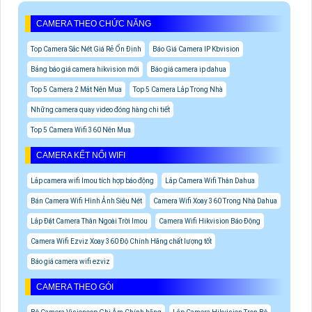
CAMERA THEO CHỨC NĂNG
Top Camera Sắc Nét Giá Rẻ Ổn Định
Báo Giá Camera IP Kbvision
Bảng báo giá camera hikvision mới
Báo giá camera ip dahua
Top 5 Camera 2 Mắt Nên Mua
Top 5 Camera Lắp Trong Nhà
Những camera quay video đóng hàng chi tiết
Top 5 Camera Wifi 360 Nên Mua
CAMERA KẾT NỐI WIFI
Lắp camera wifi Imou tích hợp báo động
Lắp Camera Wifi Thân Dahua
Bán Camera Wifi Hình Ảnh Siêu Nét
Camera Wifi Xoay 360 Trong Nhà Dahua
Lắp Đặt Camera Thân Ngoài Trời Imou
Camera Wifi Hikvision Báo Động
Camera Wifi Ezviz Xoay 360 Độ Chính Hãng chất lượng tốt
Báo giá camera wifi ezviz
CAMERA THEO GÓI