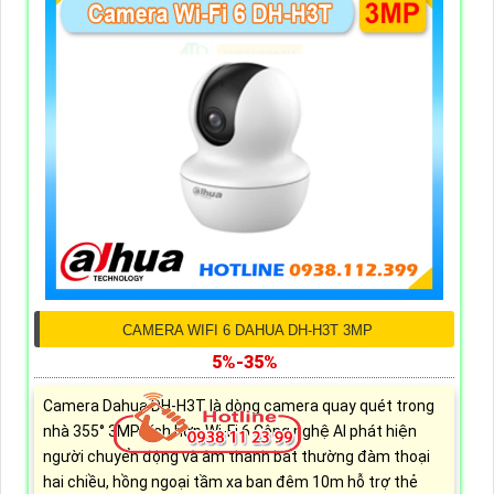
CAMERA WIFI 6 DAHUA DH-H3T 3MP
5%-35%
Camera Dahua DH-H3T là dòng camera quay quét trong
nhà 355° 3MP tích hợp Wi-Fi 6 Công nghệ AI phát hiện
người chuyển động và âm thanh bất thường đàm thoại
hai chiều, hồng ngoại tầm xa ban đêm 10m hỗ trợ thẻ