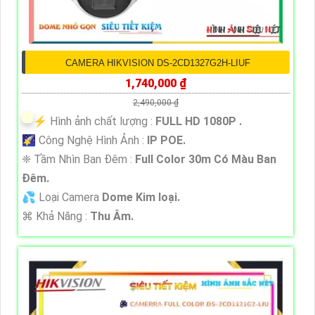
CAMERA HIKVISION DS-2CD1327G2H-LIUF
1,740,000 ₫
2,490,000 ₫
️⚡ Hình ảnh chất lượng :
FULL HD 1080P .
🌠 Công Nghệ Hình Ảnh :
IP POE.
❈ Tầm Nhìn Ban Đêm :
Full Color 30m Có Màu Ban
Ðêm.
💦 Loại Camera
Dome Kim loại.
️⌘ Khả Năng :
Thu Âm.