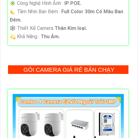
✳️ Công Nghệ Hình Ảnh :
IP POE.
🌜 Tầm Nhìn Ban Đêm :
Full Color 30m Có Màu Ban
Ðêm.
🕸️ Thiết Kế Camera
Thân Kim loại.
️💫 Khả Năng :
Thu Âm.
GÓI CAMERA GIÁ RẺ BÁN CHẠY