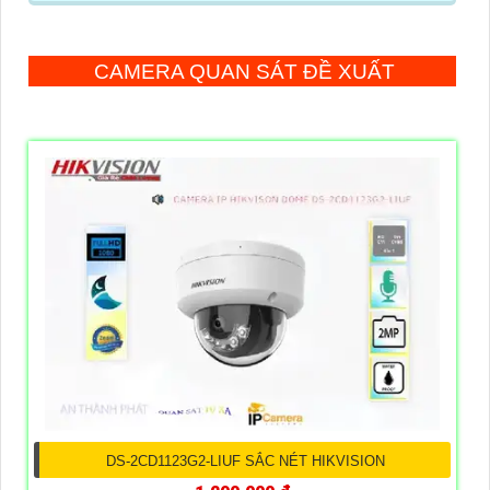
CAMERA QUAN SÁT ĐỀ XUẤT
DS-2CD1123G2-LIUF SẮC NÉT HIKVISION