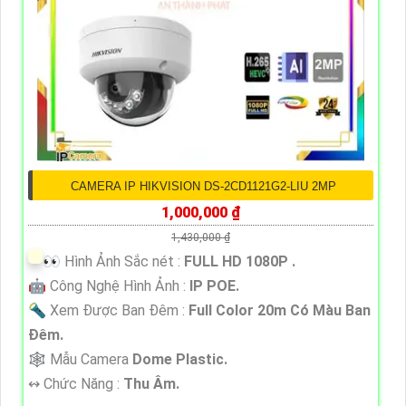
CAMERA IP HIKVISION DS-2CD1121G2-LIU 2MP
1,000,000 ₫
1,430,000 ₫
️👀 Hình Ảnh Sắc nét :
FULL HD 1080P .
🤖️ Công Nghệ Hình Ảnh :
IP POE.
🔦 Xem Được Ban Đêm :
Full Color 20m Có Màu Ban
Ðêm.
🕸️ Mẫu Camera
Dome Plastic.
️↭ Chức Năng :
Thu Âm.