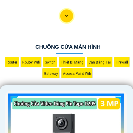
'
CHUÔNG CỬA MÀN HÌNH
Router
Router Wifi
Switch
Thiết Bị Mạng
Cân Bằng Tải
Firewall
Gateway
Access Point Wifi