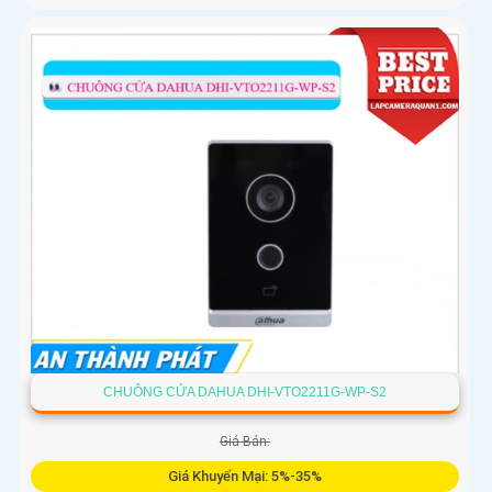
CHUÔNG CỬA DAHUA DHI-VTO2211G-WP-S2
Giá Bán:
Giá Khuyến Mại: 5%-35%