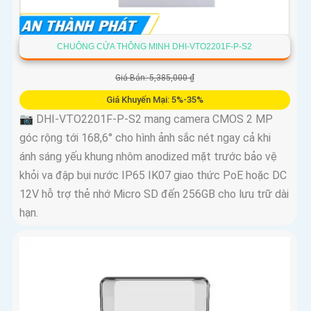
CHUÔNG CỬA THÔNG MINH DHI-VTO2201F-P-S2
Giá Bán: 5,385,000 ₫
Giá Khuyến Mại: 5%-35%
📷 DHI-VTO2201F-P-S2 mang camera CMOS 2 MP
góc rộng tới 168,6° cho hình ảnh sắc nét ngay cả khi
ánh sáng yếu khung nhôm anodized mặt trước bảo vệ
khỏi va đập bụi nước IP65 IK07 giao thức PoE hoặc DC
12V hỗ trợ thẻ nhớ Micro SD đến 256GB cho lưu trữ dài
hạn.