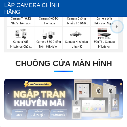
LẮP CAMERA CHÍNH
HÃNG
Camera Wifi
Camera Thiết Kế
Camera 360 Độ
Camera Chống
Hikvision Ngoài
Nhựa Hikvision
Hikvision
Nhiễu 3D DNR
Trời 360
Hikvison
Camera Wifi
Camera 360 Chống
Camera Hikvision
Đầu Thu Camera
Hikvision Chống
Trộm Hikvision
Ultra 4K
Hikvision
Trộm
CHUÔNG CỬA MÀN HÌNH