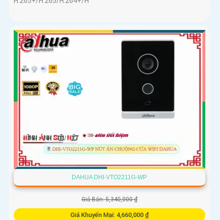
H.265+/H.265/H.264+/H
DAHUA DHI-VTO2211G-WP
Giá Bán: 5,340,000 ₫
Giá Khuyến Mại: 4,660,000 ₫