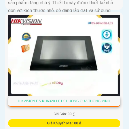
sản phẩm đáng chú ý. Thiết bị này được thiết kế nhỏ
gọn với kích thước nhỏ, dễ dàng lắp đặt và sử dụng.
Chuông cửa thông minh này có tính năng nhận dạng
khuôn mặt thông qua camera HD, cho phép người dùng
nhìn rõ hình ảnh và video chất lượng cao. Ngoài ra, nó
còn tích hợp khả năng nhận dạng giọng nói,
HIKVISION DS-KH6320-LE1 CHUÔNG CỬA THÔNG MINH
Giá Bán: 00 ₫
Giá Khuyến Mại: 00 ₫