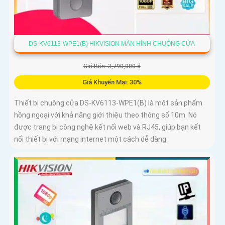
DS-KV6113-WPE1(B) HIKVISION MÀN HÌNH CHUÔNG CỬA
Giá Bán: 3,790,000 ₫
Giá Khuyến Mại: 30%
Thiết bị chuông cửa DS-KV6113-WPE1(B) là một sản phẩm
hồng ngoại với khả năng giới thiệu theo thông số 10m. Nó
được trang bị công nghệ kết nối web và RJ45, giúp bạn kết
nối thiết bị với mạng internet một cách dễ dàng