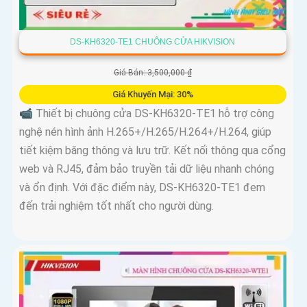
DS-KH6320-TE1 CHUÔNG CỬA HIKVISION
Giá Bán: 3,500,000 ₫
Giá Khuyến Mại: 30%
📹 Thiết bị chuông cửa DS-KH6320-TE1 hỗ trợ công
nghệ nén hình ảnh H.265+/H.265/H.264+/H.264, giúp
tiết kiệm băng thông và lưu trữ. Kết nối thông qua cổng
web và RJ45, đảm bảo truyền tải dữ liệu nhanh chóng
và ổn định. Với đặc điểm này, DS-KH6320-TE1 đem
đến trải nghiệm tốt nhất cho người dùng.