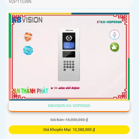
VDP11GWN
KBVISION KX-VDP03GN
Giá Bán: 15,000,000 ₫
Giá Khuyến Mại: 13,380,000 ₫