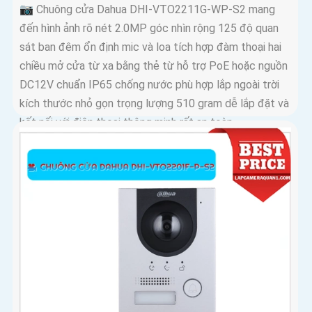
📷 Chuông cửa Dahua DHI-VTO2211G-WP-S2 mang
đến hình ảnh rõ nét 2.0MP góc nhìn rộng 125 độ quan
sát ban đêm ổn định mic và loa tích hợp đàm thoại hai
chiều mở cửa từ xa bằng thẻ từ hỗ trợ PoE hoặc nguồn
DC12V chuẩn IP65 chống nước phù hợp lắp ngoài trời
kích thước nhỏ gọn trọng lượng 510 gram dễ lắp đặt và
kết nối với điện thoại thông minh rất an toàn