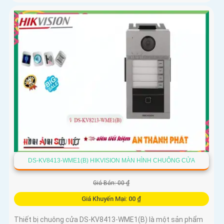
DS-KV8413-WME1(B) HIKVISION MÀN HÌNH CHUÔNG CỬA
Giá Bán: 00 ₫
Giá Khuyến Mại: 00 ₫
Thiết bị chuông cửa DS-KV8413-WME1(B) là một sản phẩm