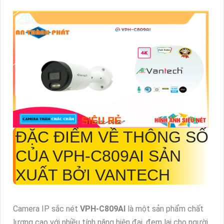
ĐẶC ĐIỂM VỀ THÔNG SỐ
CỦA
VPH-C809AI
SẢN
XUẤT BỞI VANTECH
Camera IP sắc nét
VPH-C809AI
là một sản phẩm chất
lượng cao với nhiều tính năng hiện đại, đem lại cho người