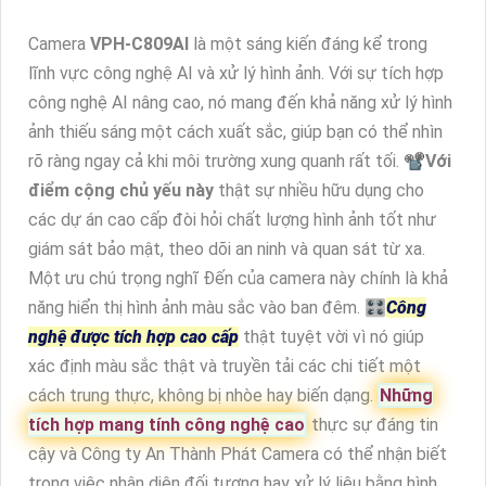
Camera
VPH-C809AI
là một sáng kiến đáng kể trong
lĩnh vực công nghệ AI và xử lý hình ảnh. Với sự tích hợp
công nghệ AI nâng cao, nó mang đến khả năng xử lý hình
ảnh thiếu sáng một cách xuất sắc, giúp bạn có thể nhìn
rõ ràng ngay cả khi môi trường xung quanh rất tối. 📽
Với
điểm cộng chủ yếu này
thật sự nhiều hữu dụng cho
các dự án cao cấp đòi hỏi chất lượng hình ảnh tốt như
giám sát bảo mật, theo dõi an ninh và quan sát từ xa.
Một ưu chú trọng nghĩ Đến của camera này chính là khả
năng hiển thị hình ảnh màu sắc vào ban đêm. 🎛
Công
nghệ được tích hợp cao cấp
thật tuyệt vời vì nó giúp
xác định màu sắc thật và truyền tải các chi tiết một
cách trung thực, không bị nhòe hay biến dạng.
Những
tích hợp mang tính công nghệ cao
thực sự đáng tin
cậy và Công ty An Thành Phát Camera có thể nhận biết
trong việc nhận diện đối tượng hay xử lý liệu bằng hình