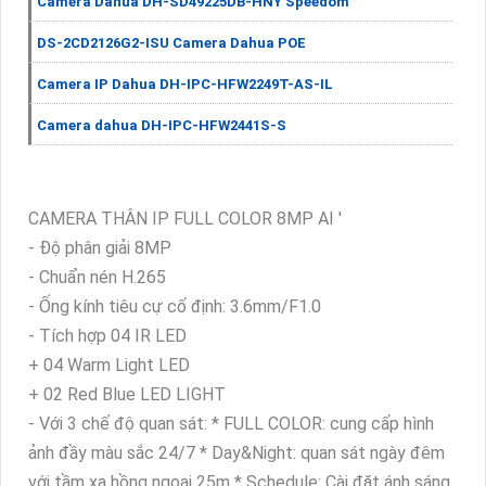
Camera Dahua DH-SD49225DB-HNY Speedom
DS-2CD2126G2-ISU Camera Dahua POE
Camera IP Dahua DH-IPC-HFW2249T-AS-IL
Camera dahua DH-IPC-HFW2441S-S
CAMERA THÂN IP FULL COLOR 8MP AI '
- Độ phân giải 8MP
- Chuẩn nén H.265
- Ống kính tiêu cự cố định: 3.6mm/F1.0
- Tích hợp 04 IR LED
+ 04 Warm Light LED
+ 02 Red Blue LED LIGHT
- Với 3 chế độ quan sát: * FULL COLOR: cung cấp hình
ảnh đầy màu sắc 24/7 * Day&Night: quan sát ngày đêm
với tầm xa hồng ngoại 25m * Schedule: Cài đặt ánh sáng