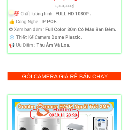
1,910,000 ₫
💯 Chất lượng hình :
FULL HD 1080P .
👍 Công Nghệ :
IP POE.
✪ Xem ban đêm :
Full Color 30m Có Màu Ban Ðêm.
❄ Thiết Kế Camera
Dome Plastic.
️📢 Ưu Điểm :
Thu Âm Và Loa.
GÓI CAMERA GIÁ RẺ BÁN CHẠY