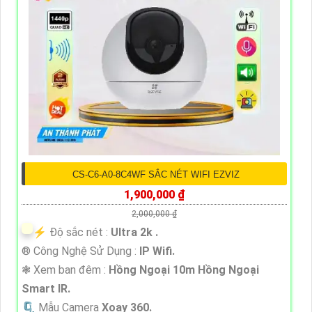
CS-C6-A0-8C4WF SẮC NÉT WIFI EZVIZ
1,900,000 ₫
2,000,000 ₫
️⚡ Độ sắc nét :
Ultra 2k .
®️ Công Nghệ Sử Dụng :
IP Wifi.
❃ Xem ban đêm :
Hồng Ngoại 10m Hồng Ngoại
Smart IR.
🗜️ Mẫu Camera
Xoay 360.