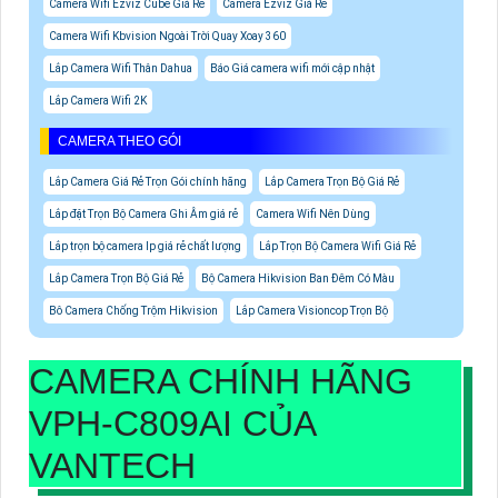
Camera Wifi Ezviz Cube Giá Rẻ
Camera Ezviz Giá Rẻ
Camera Wifi Kbvision Ngoài Trời Quay Xoay 360
Lắp Camera Wifi Thân Dahua
Báo Giá camera wifi mới cập nhật
Lắp Camera Wifi 2K
CAMERA THEO GÓI
Lắp Camera Giá Rẻ Trọn Gói chính hãng
Lắp Camera Trọn Bộ Giá Rẻ
Lắp đặt Trọn Bộ Camera Ghi Âm giá rẻ
Camera Wifi Nên Dùng
Lắp trọn bộ camera Ip giá rẻ chất lượng
Lắp Trọn Bộ Camera Wifi Giá Rẻ
Lắp Camera Trọn Bộ Giá Rẻ
Bộ Camera Hikvision Ban Đêm Có Màu
Bô Camera Chống Trộm Hikvision
Lắp Camera Visioncop Trọn Bộ
CAMERA CHÍNH HÃNG
VPH-C809AI
CỦA
VANTECH