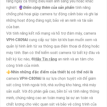
ràng ngay cả trong điều kiện ánh sáng yếu hoặc khắc
nghiệt. 🔮
Điểm cộng thêm của sản phẩm
tính năng
chống phá hoại giúp camera tự động cảnh báo và ghi lại
những hoạt động đáng ngờ, bảo vệ an ninh và tài sản
của bạn.
Với tính năng kết nối mạng và hỗ trợ đám mây, camera
VPH-C809AI
cung cấp sự tiện lợi khi bạn muốn xem và
quản lý hình ảnh từ xa thông qua điện thoại di động hoặc
máy tính. Bạn có thể kiểm soát camera từ bất kỳ đâu và
bất kỳ lúc nào, ®️
Hãy Tin rằng
an ninh và an tâm cho
công trình của mình.
⚜️
Nhìn những đặc điểm của thiết bị có thể nói là
camera
VPH-C809AI
là sự lựa chọn tuyệt vời để giám
sát công trình ngoài trời, nhà xưởng kho hàng, nhà máy
sản xuất. Với độ phân giải cao, bền bỉ và tính năng thông
minh, chúng nâng cao an toàn mang lại sự an toàn và
chất lượng cho việc quan sát và bảo vệ công trình của