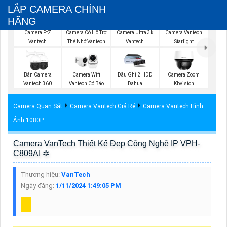
LẮP CAMERA CHÍNH
HÃNG
Camera PtZ
Camera Có Hổ Trợ
Camera Ultra 3k
Camera Vantech
Vantech
Thẻ Nhớ Vantech
Vantech
Starlight
Bán Camera
Camera Wifi
Đầu Ghi 2 HDD
Camera Zoom
Vantech 360
Vantech Có Báo
Dahua
Kbvision
Động
Camera Quan Sát
Camera Vantech Giá Rẻ
Camera Vantech Hình
Ảnh 1080P
Camera VanTech Thiết Kế Đẹp Công Nghệ IP VPH-
C809AI ✲
Thương hiệu:
VanTech
Ngày đăng:
1/11/2024 1:49:05 PM