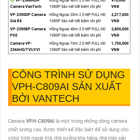
❇ VP-254AHDH
Hồng Ngoại 40m 2.0 MP FULL HD
910,000
Camera VanTech
1080P Sắc nét tiết kiệm chi phí
VNĐ
VP-2390DP Camera
Hồng Ngoại 30m 2.0 MP FULL HD
2,217,000
Giá Rẻ
1080P Sắc nét tiết kiệm chi phí
VNĐ
VP-2390BP Camera
Hồng Ngoại 40m 2.0 MP FULL HD
2,800,000
POE
1080P Sắc nét tiết kiệm chi phí
VNĐ
Camera VP-
Hồng Ngoại 70m 2.0 MP FULL HD
1,750,000
234AHD/TVI/CVI
1080P Sắc nét tiết kiệm chi phí
VNĐ
CÔNG TRÌNH SỬ DỤNG
VPH-C809AI
SẢN XUẤT
BỞI VANTECH
Camera
VPH-C809AI
là một trong những dòng camera
chất lượng cao, được thiết kế đặc biệt để sử dụng cho
công trình ngoài trời, nhà xưởng kho hàng, nhà máy sản