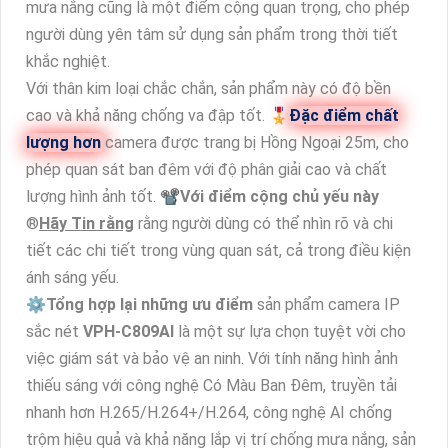
mưa nắng cũng là một điểm cộng quan trọng, cho phép
người dùng yên tâm sử dụng sản phẩm trong thời tiết
khắc nghiệt.
Với thân kim loại chắc chắn, sản phẩm này có độ bền
cao và khả năng chống va đập tốt. 🎖️
Đặc điểm chất
lượng hơn
camera được trang bị Hồng Ngoại 25m, cho
phép quan sát ban đêm với độ phân giải cao và chất
lượng hình ảnh tốt. 📽
Với điểm cộng chủ yếu này
®️
Hãy Tin rằng
rằng người dùng có thể nhìn rõ và chi
tiết các chi tiết trong vùng quan sát, cả trong điều kiện
ánh sáng yếu.
⚙
Tổng hợp lại những ưu điểm
sản phẩm camera IP
sắc nét
VPH-C809AI
là một sự lựa chọn tuyệt vời cho
việc giám sát và bảo vệ an ninh. Với tính năng hình ảnh
thiếu sáng với công nghệ Có Màu Ban Ðêm, truyền tải
nhanh hơn H.265/H.264+/H.264, công nghệ AI chống
trộm hiệu quả và khả năng lắp vị trí chống mưa nắng, sản