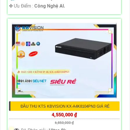
️✤ Ưu Điểm :
Công Nghệ AI.
ĐẦU THU KTS KBVISION KX-A4K8104PN3 GIÁ RẺ
4,550,000 ₫
6,850,000 ₫