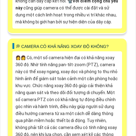
không cần dây cáp kết nối. 📽
Với điểm cộng chủ yếu
này
cũng giúp camera có thể được cài đặt và sử
dụng một cách linh hoạt trong nhiều vị trí khác nhau,
mà không bị giới hạn bởi sự hiện diện của dây cáp.
️💭 CAMERA CÓ KHẢ NĂNG XOAY ĐỘ KHÔNG?
️👩‍👩 Có, một số camera hiện đại có khả năng xoay
360 độ. Nhờ tính năng pan-tilt-zoom (PTZ), camera
này có thể xoay ngang, xoay dọc và phóng to thu nhỏ
hình ảnh để giám sát toàn cảnh một căn phòng hoặc
khu vực. Chức năng xoay 360 độ giúp cải thiện khả
năng quan sát và theo dõi đối tượng di chuyển. Một
số camera PTZ còn có khả năng tự động điều chỉnh
góc nhìn và hành trình, điều này giúp người sử dụng
điều hướng camera từ xa một cách dễ dàng thông
qua phần mềm hoặc thiết bị di động. Tuy nhiên,
không phải tất cả các camera đều có tính năng xoay
360 độ, nên khi lựa chọn, cần xem xét kỹ các thông