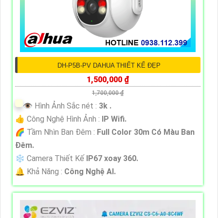
DH-P5B-PV DAHUA THIẾT KẾ ĐẸP
1,500,000 ₫
1,700,000 ₫
👁 Hình Ảnh Sắc nét :
3k .
👍 Công Nghệ Hình Ảnh :
IP Wifi.
🌈 Tầm Nhìn Ban Đêm :
Full Color 30m Có Màu Ban
Ðêm.
❄ Camera Thiết Kế
IP67 xoay 360.
️🔔 Khả Năng :
Công Nghệ AI.