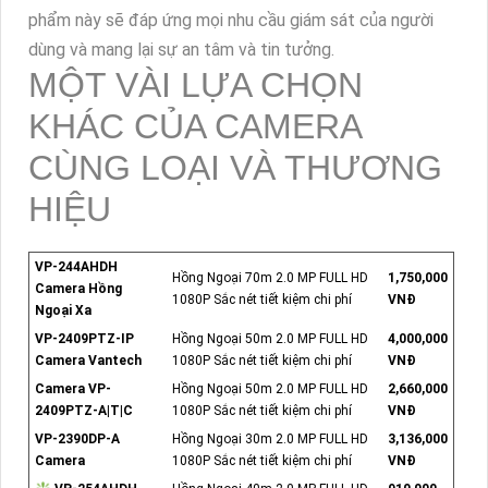
phẩm này sẽ đáp ứng mọi nhu cầu giám sát của người
dùng và mang lại sự an tâm và tin tưởng.
MỘT VÀI LỰA CHỌN
KHÁC CỦA CAMERA
CÙNG LOẠI VÀ THƯƠNG
HIỆU
VP-244AHDH
Hồng Ngoại 70m 2.0 MP FULL HD
1,750,000
Camera Hồng
1080P Sắc nét tiết kiệm chi phí
VNĐ
Ngoại Xa
VP-2409PTZ-IP
Hồng Ngoại 50m 2.0 MP FULL HD
4,000,000
Camera Vantech
1080P Sắc nét tiết kiệm chi phí
VNĐ
Camera VP-
Hồng Ngoại 50m 2.0 MP FULL HD
2,660,000
2409PTZ-A|T|C
1080P Sắc nét tiết kiệm chi phí
VNĐ
VP-2390DP-A
Hồng Ngoại 30m 2.0 MP FULL HD
3,136,000
Camera
1080P Sắc nét tiết kiệm chi phí
VNĐ