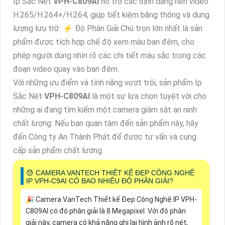
Ip Sắc Nét
VPH-C809AI
hỗ trợ các định dạng nén video
H.265/H.264+/H.264, giúp tiết kiệm băng thông và dung
lượng lưu trữ. ️⚡ Độ Phân Giải Chú trọn lớn nhất là sản
phẩm được tích hợp chế độ xem màu ban đêm, cho
phép người dùng nhìn rõ các chi tiết màu sắc trong các
đoạn video quay vào ban đêm.
Với những ưu điểm và tính năng vượt trội, sản phẩm Ip
Sắc Nét
VPH-C809AI
là một sự lựa chọn tuyệt vời cho
những ai đang tìm kiếm một camera giám sát an ninh
chất lượng. Nếu bạn quan tâm đến sản phẩm này, hãy
đến Công ty An Thành Phát để được tư vấn và cung
cấp sản phẩm chất lượng.
😓 CAMERA VANTECH THIẾT KẾ ĐẸP CÔNG NGHỆ
IP VPH-C9AI CÓ BAO NHIÊU ĐỘ PHÂN GIẢI?
️🎉 Camera VanTech Thiết kế Đẹp Công Nghệ IP VPH-
C809AI có độ phân giải là 8 Megapixel. Với độ phân
giải này, camera có khả năng ghi lại hình ảnh rõ nét,