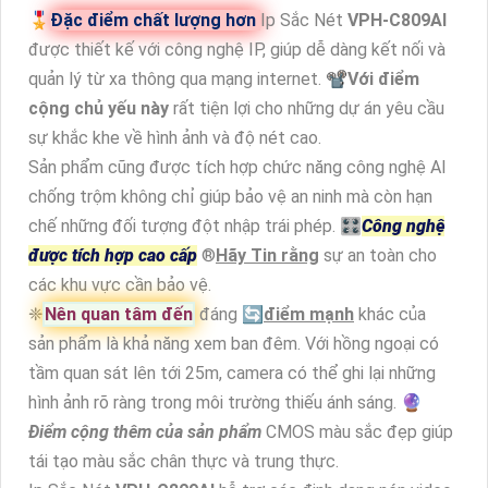
🎖️
Đặc điểm chất lượng hơn
Ip Sắc Nét
VPH-C809AI
được thiết kế với công nghệ IP, giúp dễ dàng kết nối và
quản lý từ xa thông qua mạng internet. 📽
Với điểm
cộng chủ yếu này
rất tiện lợi cho những dự án yêu cầu
sự khắc khe về hình ảnh và độ nét cao.
Sản phẩm cũng được tích hợp chức năng công nghệ AI
chống trộm không chỉ giúp bảo vệ an ninh mà còn hạn
chế những đối tượng đột nhập trái phép. 🎛
Công nghệ
được tích hợp cao cấp
®️
Hãy Tin rằng
sự an toàn cho
các khu vực cần bảo vệ.
❈
Nên quan tâm đến
đáng 🔄
điểm mạnh
khác của
sản phẩm là khả năng xem ban đêm. Với hồng ngoại có
tầm quan sát lên tới 25m, camera có thể ghi lại những
hình ảnh rõ ràng trong môi trường thiếu ánh sáng. 🔮
Điểm cộng thêm của sản phẩm
CMOS màu sắc đẹp giúp
tái tạo màu sắc chân thực và trung thực.