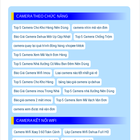
CAMERA THEO CHỨC NĂNG
Top 5 Camera Cho Kho Hàng Nên Dùng
camera nhìn mã vận đơn
Báo Giá Camera Dahua Mới Up Cập Nhật
Top 5 Camera Chống Trộm
camera quay lại quá trình đóng hàng shopee tiktok
Top 5 Camera Xem Mã Vạch Đơn Hàng
Top 5 Camera Nhà Xưởng Có Màu Ban Đêm Nên Dùng
Báo Giá Camera Wifi Imou
Loại camera nào tốt nhất giá rẻ
Top 5 Camera Cho Kho Hàng
bảng báo giá camera ip dahua
Báo Giá Camera imou Trong Nhà
Top 5 Camera nhà Xưởng Nên Dùng
Báo giá camera 2 mắt imou
Top 5 Camera Xem Mã Vạch Vận Đơn
camera xem được mã vận đơn
CAMERA KẾT NỐI WIFI
Camera Wifi Xoay 360 Toàn Cảnh
Lắp Camera Wifi Dahua Full HD