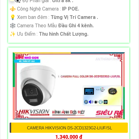
👁️‍🗨 Độ Phân giải :
Ultra 8k .
⚜️ Công Nghệ Camera :
IP POE.
💡 Xem ban đêm :
Từng Vị Trí Camera .
🕸️ Camera Theo Mẫu
Đầu Ghi 4 kênh.
️✨ Ưu Điểm :
Thu hình Chất Lượng.
CAMERA HIKVISION DS-2CD1323G2-LIUF/SL
1,340,000 ₫