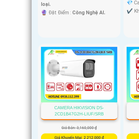
💎 C
loại.
️✔️ K
️🔮 Đặt Điểm :
Công Nghệ AI.
CAMERA HIKVISION DS-
2CD1B47G2H-LIUF/SRB
Giá Bán: 3,160,000 ₫
Giá Khuyến Mại: 2,212,000 ₫