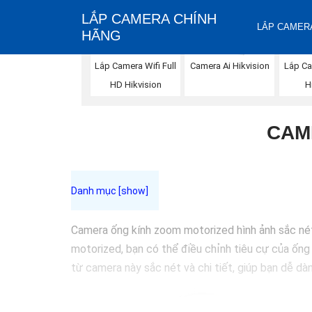
LẮP CAMERA CHÍNH
LẮP CAMERA
HÃNG
Lắp Camera Wifi Full
Camera Ai Hikvision
Lắp C
HD Hikvision
H
CAM
Camera ống kính zoom motorized hình ảnh sắc nét
motorized, bạn có thể điều chỉnh tiêu cự của ống 
từ camera này sắc nét và chi tiết, giúp bạn dễ dàn