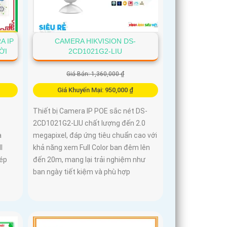
A IP
CAMERA HIKVISION DS-
ỜI
2CD1021G2-LIU
Giá Bán: 1,360,000 ₫
Giá Khuyến Mại: 950,000 ₫
Thiết bị Camera IP POE sắc nét DS-
2CD1021G2-LIU chất lượng đến 2.0
à
megapixel, đáp ứng tiêu chuẩn cao với
l
khả năng xem Full Color ban đêm lên
ép
đến 20m, mang lại trải nghiệm như
ban ngày tiết kiệm và phù hợp