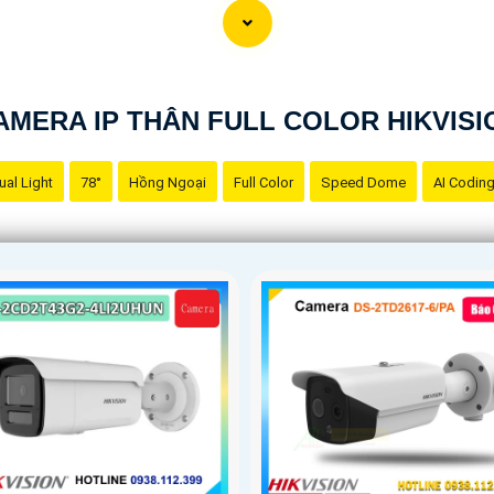
AMERA IP THÂN FULL COLOR HIKVISI
ual Light
78°
Hồng Ngoại
Full Color
Speed Dome
AI Codin