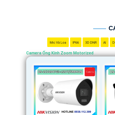
C
Mic Và Loa
IP66
3D DNR
AI
D
Camera Ống Kính Zoom Motorized