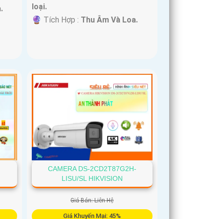
loại.
.
️🔮 Tích Hợp :
Thu Âm Và Loa.
-
CAMERA DS-2CD2T87G2H-
LISU/SL HIKVISION
Giá Bán: Liên Hệ
Giá Khuyến Mại: 45%