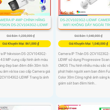
AMERA IP 4MP CHÍNH HÃNG
DS-2CV1023G2-LIDWF CAMER
VISION DS-2CV1043G2-LIDWF
WIFI KHÔNG DÂY NGOÀI TR
Giá Bán: 1,230,000 ₫
Giá Bán: 1,040,000 ₫
Giá Khuyến Mại: 861,000 ₫
Giá Khuyến Mại: 1,040,000 ₫
a IP hikvision DS-2CV1043G2-
Camera IP Thân DS-2CV1023G2-
 4.0 MP cung cấp hình ảnh màu
LIDWF sử dụng Progressive Scan
áng đẹp ban đêm đến 30m tích
CMOS Thu hình nhiều màu sắc v
hu âm và loa cao cấp Camera giá
phát hiện người xem ban đêm Ful
-2CV1043G2-LIDWF Trang bị ánh
Color 30m Công nghệ ánh sáng k
.
giám sát ban đêm hình...