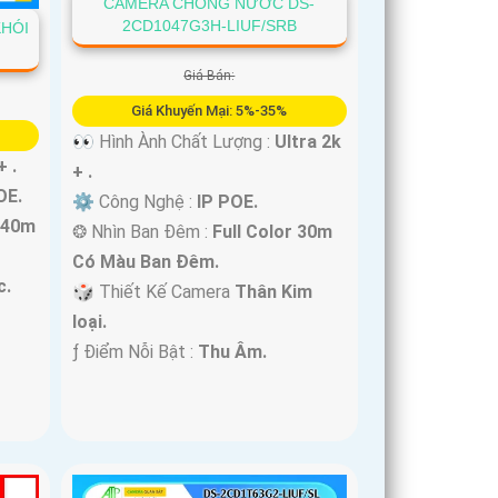
CAMERA CHỐNG NƯỚC DS-
2CD1047G3H-LIUF/SRB
KHÓI
Giá Bán:
Giá Khuyến Mại: 5%-35%
👀 Hình Ành Chất Lượng :
Ultra 2k
+ .
+ .
OE.
⚙ Công Nghệ :
IP POE.
r 40m
❂ Nhìn Ban Đêm :
Full Color 30m
Có Màu Ban Ðêm.
c.
🎲 Thiết Kế Camera
Thân Kim
loại.
️ƒ Điểm Nỗi Bật :
Thu Âm.