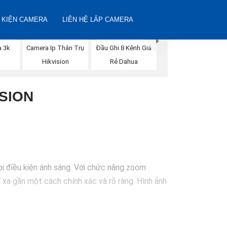
 KIỆN CAMERA
LIÊN HỆ LẮP CAMERA
a 3k
Camera Ip Thân Trụ
Đầu Ghi 8 Kênh Giá
n
Hikvision
Rẻ Dahua
SION
i điều kiện ánh sáng. Với chức năng zoom
í xa gần một cách chính xác và rõ ràng. Hình ảnh