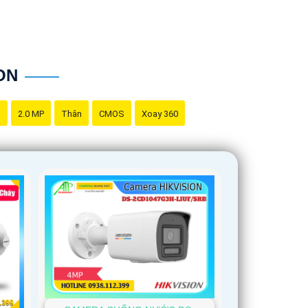
ON
g
2.0 MP
Thân
CMOS
Xoay 360