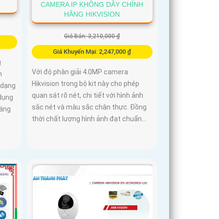
CAMERA IP KHÔNG DÂY CHÍNH
HÃNG HIKVISION
Giá Bán: 3,210,000 ₫
Giá Khuyến Mại: 2,247,000 ₫
g
Với độ phân giải 4.0MP camera
n
Hikvision trong bộ kit này cho phép
 dạng
quan sát rõ nét, chi tiết với hình ảnh
dụng
sắc nét và màu sắc chân thực. Đồng
sáng
thời chất lượng hình ảnh đạt chuẩn...