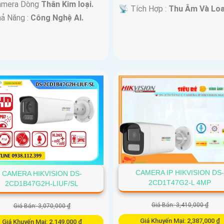
amera Dòng
Thân Kim loại.
️📡 Tích Hợp :
Thu Âm Và Loa
hả Năng :
Công Nghệ AI.
CAMERA IP HIKVISION DS
CAMERA HIKVISION DS-
2CD1T47G2-L 4MP
2CD1B47G2H-LIUF/SL
Giá Bán: 3,410,000 ₫
Giá Bán: 3,070,000 ₫
Giá Khuyến Mại: 2,387,000 ₫
Giá Khuyến Mại: 2,149,000 ₫