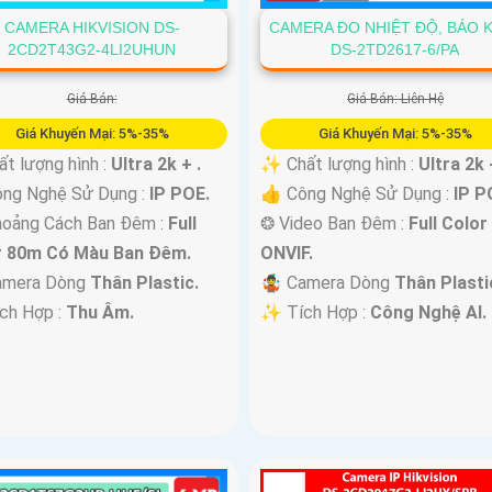
CAMERA HIKVISION DS-
CAMERA ĐO NHIỆT ĐỘ, BÁO 
2CD2T43G2-4LI2UHUN
DS-2TD2617-6/PA
Giá Bán:
Giá Bán: Liên Hệ
Giá Khuyến Mại: 5%-35%
Giá Khuyến Mại: 5%-35%
ất lượng hình :
Ultra 2k + .
✨ Chất lượng hình :
Ultra 2k 
ông Nghệ Sử Dụng :
IP POE.
👍 Công Nghệ Sử Dụng :
IP P
hoảng Cách Ban Đêm :
Full
❂ Video Ban Đêm :
Full Colo
r 80m Có Màu Ban Ðêm.
ONVIF.
Camera Dòng
Thân Plastic.
🤹 Camera Dòng
Thân Plasti
ích Hợp :
Thu Âm.
️✨ Tích Hợp :
Công Nghệ AI.