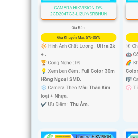
CAMERA HIKVISION DS-
2CD2047G3-LI2UY/SRBHUN
Giá Bán:
Giá Khuyến Mại: 5%-35%
'
🔆 Hình Ành Chất Lượng :
Ultra 2k
☀️ Ch
+ .
🤖️ C
🏆 Công Nghệ :
IP.
🌈 K
💡 Xem ban đêm :
Full Color 30m
Colo
Hồng Ngoại SMD.
🎼️ 
❄ Camera Theo Mẫu
Thân Kim
️💮 T
loại + Nhựa.
️✔️ Ưu Điểm :
Thu Âm.