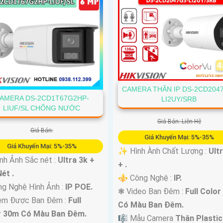
CAMERA THÂN IP DS-2CD204
AMERA DS-2CD1T67G2HP-
LI2UY/SRB
LIUF/SL CHỐNG NƯỚC
Giá Bán: Liên Hệ
Giá Bán:
Giá Khuyến Mại: 5%-35%
Giá Khuyến Mại: 5%-35%
✨ Hình Ành Chất Lượng :
Ult
nh Ảnh Sắc nét :
Ultra 3k +
+ .
ét .
⚜️ Công Nghệ :
IP.
ng Nghệ Hình Ảnh :
IP POE.
❃ Video Ban Đêm :
Full Colo
em Được Ban Đêm :
Full
Có Màu Ban Ðêm.
r 30m Có Màu Ban Ðêm.
🎼️ Mẫu Camera
Thân Plastic