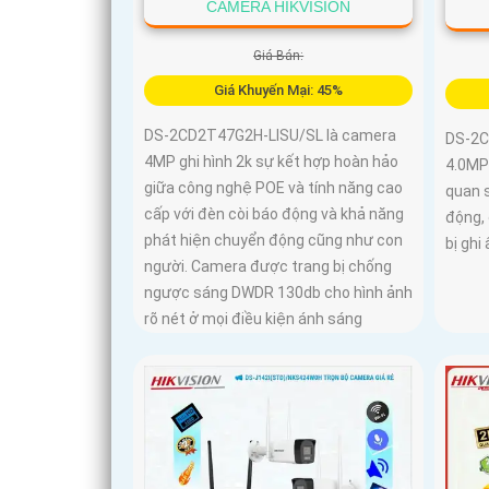
CAMERA HIKVISION
Giá Bán:
Giá Khuyến Mại: 45%
DS-2CD2T47G2H-LISU/SL là camera
DS-2C
4MP ghi hình 2k sự kết hợp hoàn hảo
4.0MP 
giữa công nghệ POE và tính năng cao
quan 
cấp với đèn còi báo động và khả năng
động,
phát hiện chuyển động cũng như con
bị ghi
người. Camera được trang bị chống
ngược sáng DWDR 130db cho hình ảnh
rõ nét ở mọi điều kiện ánh sáng