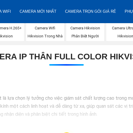
 WIFI
CAMERA MỚI NHẤT
CAMERA TRỌN GÓI GIÁ RẺ
PHỤ
Camera Wifi
amera H.265+
Camera Hikvision
Camera Ultr
Hikvision Trong Nhà
ikvision
Phân Biệt Người
Hikvisio
ERA IP THÂN FULL COLOR HIKVI
 là lựa chọn lý tưởng cho việc giám sát chất lượng cao trong mọ
kính một cách linh hoạt và dễ dàng từ xa, giúp quan sát các vị tr
g nhận diện và phân biệt chi tiết trong hình ảnh.