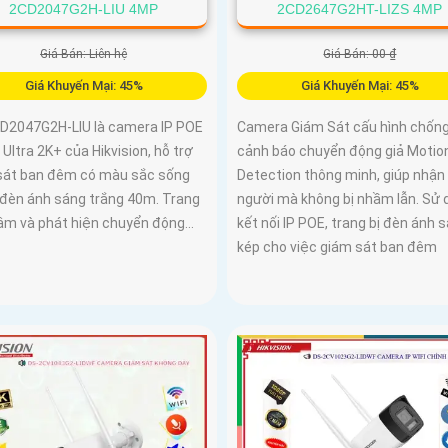
2CD2047G2H-LIU 4MP
2CD2647G2HT-LIZS 4MP
Giá Bán: Liên hệ
Giá Bán: 00 ₫
Giá Khuyến Mại: 45%
Giá Khuyến Mại: 45%
D2047G2H-LIU là camera IP POE
Camera Giám Sát cấu hình chốn
Ultra 2K+ của Hikvision, hỗ trợ
cảnh báo chuyển động giả Motio
sát ban đêm có màu sắc sống
Detection thông minh, giúp nhận
 đèn ánh sáng trắng 40m. Trang
người mà không bị nhầm lẫn. Sử 
 âm và phát hiện chuyển động...
kết nối IP POE, trang bị đèn ánh 
kép cho việc giám sát ban đêm