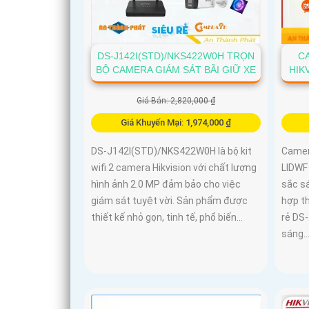
DS-J142I(STD)/NKS422W0H TRỌN
C
BỘ CAMERA GIÁM SÁT BÃI GIỮ XE
HIK
Giá Bán: 2,820,000 ₫
Giá Khuyến Mại: 1,974,000 ₫
DS-J142I(STD)/NKS422W0H là bộ kit
Camer
wifi 2 camera Hikvision với chất lượng
LIDWF
hình ảnh 2.0 MP đảm bảo cho việc
sắc s
giám sát tuyệt vời. Sản phẩm được
hợp t
thiết kế nhỏ gọn, tinh tế, phổ biến...
rẻ DS
sáng..