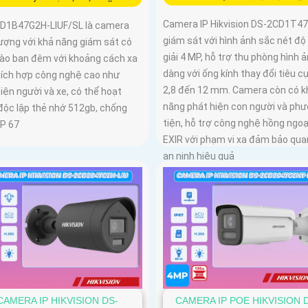
Camera IP Hikvision DS-2CD1T4
D1B47G2H-LIUF/SL là camera
giám sát với hình ảnh sắc nét độ
lượng với khả năng giám sát có
giải 4 MP, hỗ trợ thu phòng hình 
ào ban đêm với khoảng cách xa
dàng với ống kính thay đổi tiêu c
tích hợp công nghệ cao như
2,8 đến 12 mm. Camera còn có k
iện người và xe, có thể hoạt
năng phát hiện con người và ph
độc lập thẻ nhớ 512gb, chống
tiện, hỗ trợ công nghệ hồng ngoạ
IP 67
EXIR với phạm vi xa đảm bảo qua
an ninh hiệu quả
CAMERA IP HIKVISION DS-
CAMERA IP POE HIKVISION 