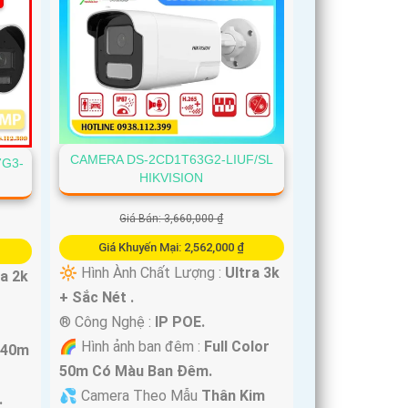
CAMERA DS-2CD1T63G2-LIUF/SL
7G3-
HIKVISION
Giá Bán: 3,660,000 ₫
Giá Khuyến Mại: 2,562,000 ₫
🔆 Hình Ành Chất Lượng :
Ultra 3k
ra 2k
+ Sắc Nét .
®️ Công Nghệ :
IP POE.
🌈 Hình ảnh ban đêm :
Full Color
r 40m
50m Có Màu Ban Ðêm.
💦 Camera Theo Mẫu
Thân Kim
.