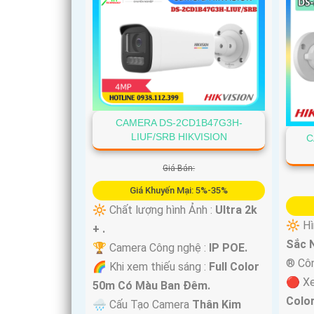
CAMERA DS-2CD1B47G3H-
LIUF/SRB HIKVISION
C
Giá Bán:
Giá Khuyến Mại: 5%-35%
🔆 Chất lượng hình Ảnh :
Ultra 2k
🔆 Hì
+ .
Sắc N
🏆 Camera Công nghệ :
IP POE.
®️ Cô
🌈 Khi xem thiếu sáng :
Full Color
🔴 X
50m Có Màu Ban Ðêm.
Colo
🌧️ Cấu Tạo Camera
Thân Kim