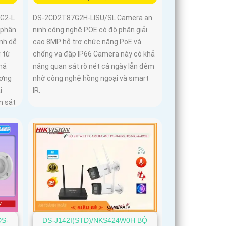
7G2-L
DS-2CD2T87G2H-LISU/SL Camera an
 phân
ninh công nghệ POE có độ phân giải
ảnh dễ
cao 8MP hỗ trợ chức năng PoE và
ự từ
chống va đập IP66 Camera này có khả
hả
năng quan sát rõ nét cả ngày lẫn đêm
ương
nhờ công nghệ hồng ngoại và smart
i
IR.
n sát
DS-
DS-J142I(STD)/NKS424W0H BỘ