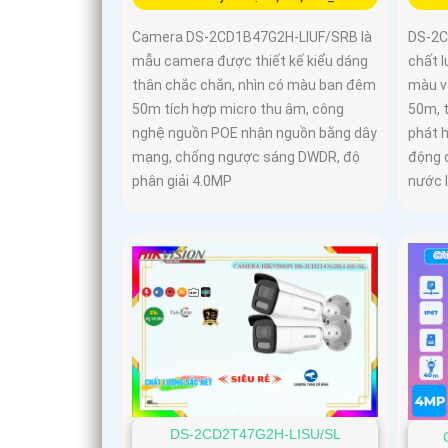
Camera DS-2CD1B47G2H-LIUF/SRB là
DS-2C
mẫu camera được thiết kế kiểu dáng
chất 
thân chắc chắn, nhìn có màu ban đêm
màu v
50m tích hợp micro thu âm, công
50m, 
nghệ nguồn POE nhận nguồn bằng dây
phát h
mạng, chống ngược sáng DWDR, độ
động 
phân giải 4.0MP
nước 
DS-2CD2T47G2H-LISU/SL