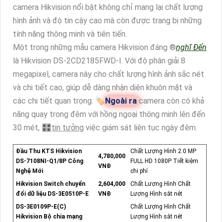
camera Hikvision nổi bật không chỉ mang lại chất lượng
hình ảnh và độ tin cậy cao mà còn được trang bị những
tính năng thông minh và tiên tiến.
Một trong những mẫu camera Hikvision đáng ®️
nghĩ Đến
là Hikvision DS-2CD2185FWD-I. Với độ phân giải 8
megapixel, camera này cho chất lượng hình ảnh sắc nét
và chi tiết cao, giúp dễ dàng nhận diện khuôn mặt và
các chi tiết quan trọng. 🏷
Ngoài ra
camera còn có khả
năng quay trong đêm với hồng ngoại thông minh lên đến
30 mét, 🎛
tin tưởng
việc giám sát liên tục ngày đêm.
Đầu Thu KTS Hikvision
Chất Lượng Hình 2.0 MP
4,780,000
DS-7108NI-Q1/8P Công
FULL HD 1080P Tiết kiệm
VNĐ
Nghệ Mới
chi phí
Hikvision Switch chuyển
2,604,000
Chất Lượng Hình Chất
đổi dữ liệu DS-3E0510P-E
VNĐ
Lượng Hình sắt nét
DS-3E0109P-E(C)
Chất Lượng Hình Chất
Hikvision Bộ chia mạng
Lượng Hình sắt nét