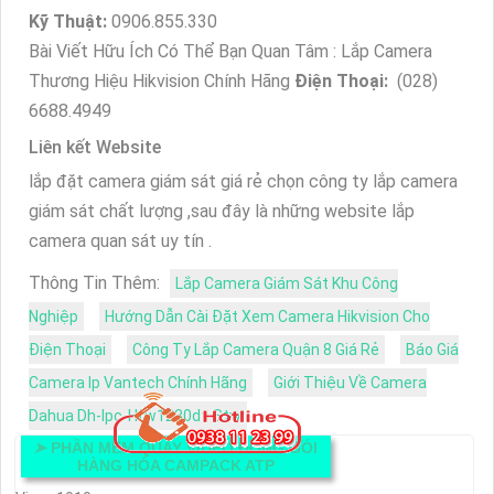
Kỹ Thuật:
0906.855.330
Bài Viết Hữu Ích Có Thể Bạn Quan Tâm : Lắp Camera
Thương Hiệu Hikvision Chính Hãng
Điện Thoại:
(028)
6688.4949
Liên kết Website
lắp đặt camera giám sát giá rẻ chọn công ty lắp camera
giám sát chất lượng ,sau đây là những website lắp
camera quan sát uy tín .
Thông Tin Thêm:
Lắp Camera Giám Sát Khu Công
Nghiệp
Hướng Dẫn Cài Đặt Xem Camera Hikvision Cho
Điện Thoại
Công Ty Lắp Camera Quận 8 Giá Rẻ
Báo Giá
Camera Ip Vantech Chính Hãng
Giới Thiệu Về Camera
Dahua Dh-Ipc-Hfw1230dt-Stw
➤
PHẦN MỀM QUAY VIDEO ĐÓNG GÓI
HÀNG HÓA CAMPACK ATP