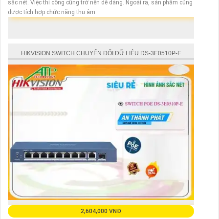
sắc nét. Việc thi công cũng trở nên dễ dàng. Ngoài ra, sản phẩm cũng
được tích hợp chức năng thu âm
HIKVISION SWITCH CHUYỂN ĐỔI DỮ LIỆU DS-3E0510P-E
2,604,000 VNĐ