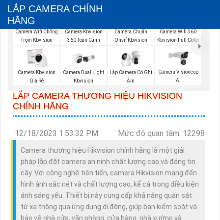
LẮP CAMERA CHÍNH
HÃNG
Camera Wifi Chống
Camera Kbvision
Camera Chuẩn
Camera Wifi 360
Trộm Kbvision
360 Toàn Cảnh
Onvif Kbvision
Kbvision Full Color
Camera Visioncop
Camera Kbvision
Camera Dual Light
Lắp Camera Có Ghi
Al
Giá Rẻ
Kbvision
Âm
LẮP CAMERA THƯƠNG HIỆU HIKVISION
CHÍNH HÃNG
12/18/2023 1:53:32 PM
Mức độ quan tâm: 12298
Camera thương hiệu Hikvision chính hãng là một giải
pháp lắp đặt camera an ninh chất lượng cao và đáng tin
cậy. Với công nghệ tiên tiến, camera Hikvision mang đến
hình ảnh sắc nét và chất lượng cao, kể cả trong điều kiện
ánh sáng yếu. Thiết bị này cung cấp khả năng quan sát
từ xa thông qua ứng dụng di động, giúp bạn kiểm soát và
bảo vệ nhà cửa, văn phòng, cửa hàng, nhà xưởng và