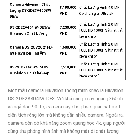
Camera Hikvision Chất
8,190,000
Chất Lượng Hình 4.0 MP
Lượng DS-2DE3A400BW-
VNĐ
Độ phân giải Ultra 2k
DE/W
Chất Lượng Hình 2.0 MP
DS-2DE2A404IW-DE3/W
7,230,000
FULL HD 1080P Sắt nét tiết
Hikvision Chất Lượng
VNĐ
kiệm chi phí
Chất Lượng Hình 2.0 MP
Camera DS-2CV2Q21FD-
1,600,000
FULL HD 1080P Sắt nét tiết
IW Hikvision Thu Âm
VNĐ
kiệm chi phí
Chất Lượng Hình 2.0 MP
DS-2CD2T86G2-ISU/SL
7,510,000
FULL HD 1080P Sắt nét tiết
Hikvision Thiết kế Đẹp
VNĐ
kiệm chi phí
Một mẫu camera Hikvision thông minh khác là Hikvision
DS-2DE2A404IW-DE3. Với khả năng xoay ngang 360 độ
và ngả dọc 90 độ, camera này cho phép quan sát một
diện tích rộng lớn mà không cần nhiều camera. Ngoài ra,
camera còn có khả năng zoom quang học 4x, giúp người
dùng thu phóng hình ảnh mà không mất đi chất lượng.