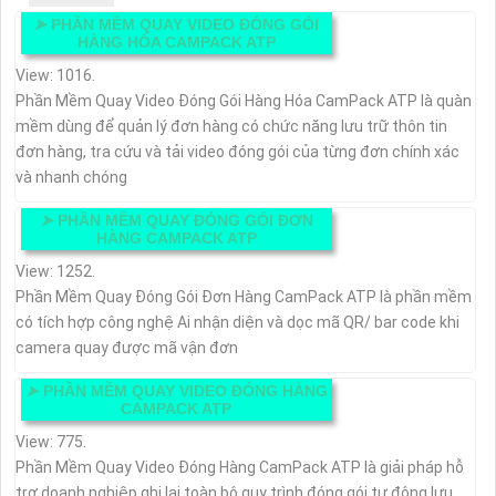
➤
PHẦN MỀM QUAY VIDEO ĐÓNG GÓI
HÀNG HÓA CAMPACK ATP
View: 1016.
Phần Mềm Quay Video Đóng Gói Hàng Hóa CamPack ATP là quàn
mềm dùng để quản lý đơn hàng có chức năng lưu trữ thôn tin
đơn hàng, tra cứu và tải video đóng gói của từng đơn chính xác
và nhanh chóng
➤
PHẦN MỀM QUAY ĐÓNG GÓI ĐƠN
HÀNG CAMPACK ATP
View: 1252.
Phần Mềm Quay Đóng Gói Đơn Hàng CamPack ATP là phần mềm
có tích hợp công nghệ Ai nhận diện và dọc mã QR/ bar code khi
camera quay được mã vận đơn
➤
PHẦN MỀM QUAY VIDEO ĐÓNG HÀNG
CAMPACK ATP
View: 775.
Phần Mềm Quay Video Đóng Hàng CamPack ATP là giải pháp hỗ
trợ doanh nghiệp ghi lại toàn bộ quy trình đóng gói tự động lưu