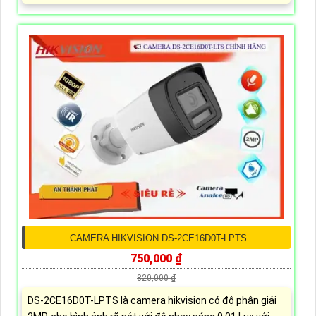
CAMERA HIKVISION DS-2CE16D0T-LPTS
750,000 ₫
820,000 ₫
DS-2CE16D0T-LPTS là camera hikvision có độ phân giải