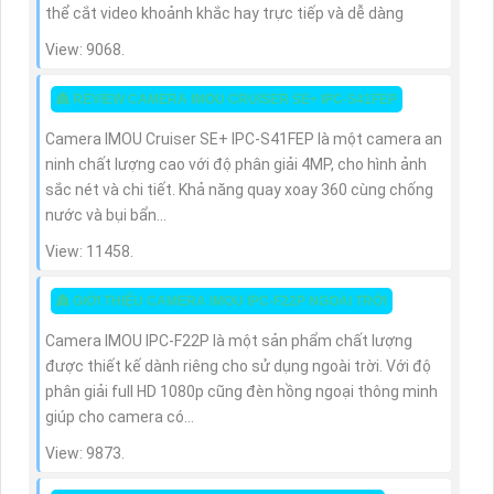
thể cắt video khoảnh khắc hay trực tiếp và dễ dàng
View: 9068.
👸 REVIEW CAMERA IMOU CRUISER SE+ IPC-S41FEP
Camera IMOU Cruiser SE+ IPC-S41FEP là một camera an
ninh chất lượng cao với độ phân giải 4MP, cho hình ảnh
sắc nét và chi tiết. Khả năng quay xoay 360 cùng chống
nước và bụi bẩn...
View: 11458.
👸 GIỚI THIỆU CAMERA IMOU IPC-F22P NGOÀI TRỜI
Camera IMOU IPC-F22P là một sản phẩm chất lượng
được thiết kế dành riêng cho sử dụng ngoài trời. Với độ
phân giải full HD 1080p cũng đèn hồng ngoại thông minh
giúp cho camera có...
View: 9873.