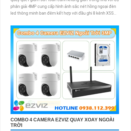
phân giải 4MP cung cấp hình ảnh sắc nét hồng ngoại đèn
led thông minh ban đêm kết hợp với đầu ghi 8 kênh X5S
8W và ổ cứng 500GB giúp lưu trũ dữ liệu lâu dài
COMBO 4 CAMERA EZVIZ QUAY XOAY NGOÀI
TRỜI