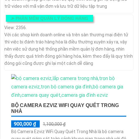
trữ video với mã vận đơn và lưu trữ dữ liệu tập trung
➤
PHẦN MỀM QUẢN LÝ ĐÓNG HÀNG
View: 2356.
Với các shop kinh doanh online và trên sàn thương mại điện tử
thì việc bị đánh tráo hàng hóa là điều thường xuyên xảy ra, vậy
nên việc sử dụng hệ thống phần mềm quản lý đơn hàng, nhìn
thấy được quá trình đóng gói hàng hóa, kèm theo đấy là quy trình
đóng gói cũng được ghi lại một cách dễ dàng
BỘ CAMERA EZVIZ WIFI QUAY QUÉT TRONG
NHÀ
900,000 ₫
1,100,000 ₫
Bộ Camera Ezviz WiFi Quay Quét Trong Nhà là bộ camera
quay quét giám sát toàn cảnh khung gian trong nhà với độ