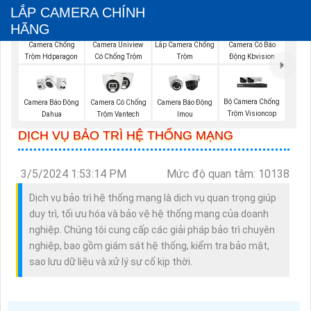
LẮP CAMERA CHÍNH
HÃNG
Camera Chống
Camera Uniview
Lắp Camera Chống
Camera Có Báo
Trộm Hdparagon
Có Chống Trộm
Trộm
Động Kbvision
Bộ Camera Chống
Camera Báo Động
Camera Có Chống
Camera Báo Động
Trộm Visioncop
Dahua
Trộm Vantech
Imou
DỊCH VỤ BẢO TRÌ HỆ THỐNG MẠNG
3/5/2024 1:53:14 PM
Mức độ quan tâm: 10138
Dịch vụ bảo trì hệ thống mạng là dịch vụ quan trọng giúp
duy trì, tối ưu hóa và bảo vệ hệ thống mạng của doanh
nghiệp. Chúng tôi cung cấp các giải pháp bảo trì chuyên
nghiệp, bao gồm giám sát hệ thống, kiểm tra bảo mật,
sao lưu dữ liệu và xử lý sự cố kịp thời.