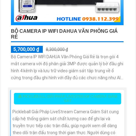
BỘ CAMERA IP WIFI DAHUA VĂN PHÒNG GIÁ
RẺ
5,700,000 ₫
8,300,000 ₫
Bộ Camera IP WIFI DAHUA Văn Phòng Giá Rẻ là trọn gói 4
mắt camera với độ phân giải 3MP được quản lý bở đầu ghi
hình 4 kênh Ip và lưu trữ video giám sát tập trung về ổ
cứng trong đầu ghi hình với đầy đủ các chưc năng như AI
Phát hiện chuyển động, đàm thoại âm thanh 2 chiều và
giám sát có màu vào ban đêm
👸 PICKLEBALL GIẢI PHÁP LIVESTREAM CAMERA GIÁM
SÁT
Pickleball Giải Pháp LiveStream Camera Giám Sát cung
cấp hệ thống giám sát chất lượng cao để ghi lại và
truyền trực tiếp các trận đấu, giúp người xem dễ dàng
theo dõi trận đấu trong thời gian thực. Người dùng có