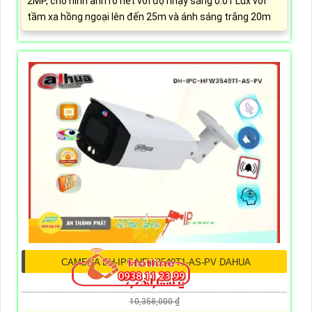
2MP, cho hình ảnh rõ nét với độ nhạy sáng 0.01 Lux với
tầm xa hồng ngoại lên đến 25m và ánh sáng trắng 20m
CAMERA DH-IPC-HFW3549T1-AS-PV DAHUA
7,250,000 ₫
10,358,000 ₫