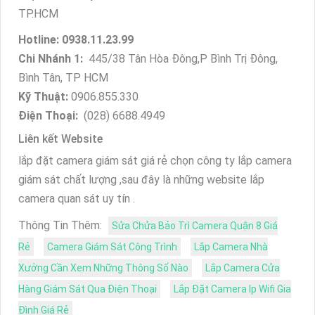
TP.HCM
Hotline: 0938.11.23.99
Chi Nhánh 1:
445/38 Tân Hòa Đông,P Bình Trị Đông,
Bình Tân, TP HCM
Kỹ Thuật:
0906.855.330
Điện Thoại:
(028) 6688.4949
Liên kết Website
lắp đặt camera giám sát giá rẻ chọn công ty lắp camera
giám sát chất lượng ,sau đây là những website lắp
camera quan sát uy tín .
Thông Tin Thêm:
Sửa Chửa Bảo Trì Camera Quận 8 Giá
Rẻ
Camera Giám Sát Công Trình
Lắp Camera Nhà
Xưởng Cần Xem Những Thông Số Nào
Lắp Camera Cửa
Hàng Giám Sát Qua Điện Thoại
Lắp Đặt Camera Ip Wifi Gia
Đình Giá Rẻ