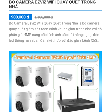
BỘ CAMERA EZVIZ WIFI QUAY QUÉT TRONG
NHÀ
900,000 ₫
1,100,000 ₫
Bộ Camera Ezviz WiFi Quay Quét Trong Nhà là bộ camera
quay quét giám sát toàn cảnh khung gian trong nhà với độ
phân giải 4MP cung cấp hình ảnh sắc nét hồng ngoại đèn
led thông minh ban đêm kết hợp với đầu ghi 8 kênh X5S
8W và ổ cứng 500GB giúp lưu trũ dữ liệu lâu dài