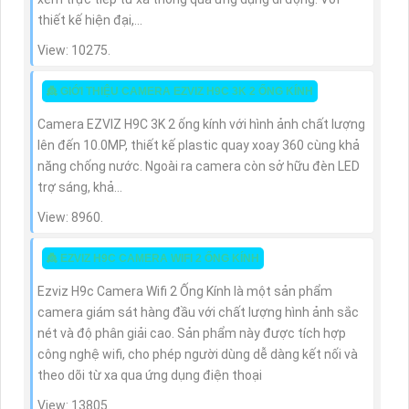
thiết kế hiện đại,...
View: 10275.
👸 GIỚI THIỆU CAMERA EZVIZ H9C 3K 2 ỐNG KÍNH
Camera EZVIZ H9C 3K 2 ống kính với hình ảnh chất lượng
lên đến 10.0MP, thiết kế plastic quay xoay 360 cùng khả
năng chống nước. Ngoài ra camera còn sở hữu đèn LED
trợ sáng, khả...
View: 8960.
👸 EZVIZ H9C CAMERA WIFI 2 ỐNG KÍNH
Ezviz H9c Camera Wifi 2 Ống Kính là một sản phẩm
camera giám sát hàng đầu với chất lượng hình ảnh sắc
nét và độ phân giải cao. Sản phẩm này được tích hợp
công nghệ wifi, cho phép người dùng dễ dàng kết nối và
theo dõi từ xa qua ứng dụng điện thoại
View: 13805.