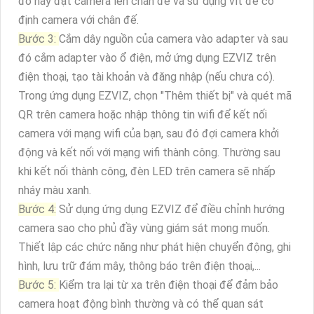
đó hãy đặt camera lên chân đế và sử dụng vít để cố
định camera với chân đế.
Bước 3:
Cắm dây nguồn của camera vào adapter và sau
đó cắm adapter vào ổ điện, mở ứng dụng EZVIZ trên
điện thoại, tạo tài khoản và đăng nhập (nếu chưa có).
Trong ứng dụng EZVIZ, chọn "Thêm thiết bị" và quét mã
QR trên camera hoặc nhập thông tin wifi để kết nối
camera với mạng wifi của bạn, sau đó đợi camera khởi
động và kết nối với mạng wifi thành công. Thường sau
khi kết nối thành công, đèn LED trên camera sẽ nhấp
nháy màu xanh.
Bước 4:
Sử dụng ứng dụng EZVIZ để điều chỉnh hướng
camera sao cho phủ đầy vùng giám sát mong muốn.
Thiết lập các chức năng như phát hiện chuyển động, ghi
hình, lưu trữ đám mây, thông báo trên điện thoại,...
Bước 5:
Kiểm tra lại từ xa trên điện thoại để đảm bảo
camera hoạt động bình thường và có thể quan sát