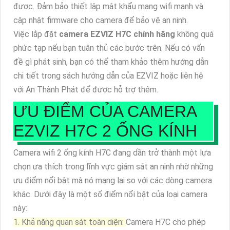
được. Đảm bảo thiết lập mật khẩu mạng wifi mạnh và
cập nhật firmware cho camera để bảo vệ an ninh.
Việc lắp đặt
camera EZVIZ H7C chính hãng
không quá
phức tạp nếu bạn tuân thủ các bước trên. Nếu có vấn
đề gì phát sinh, bạn có thể tham khảo thêm hướng dẫn
chi tiết trong sách hướng dẫn của EZVIZ hoặc liên hệ
với An Thành Phát để được hỗ trợ thêm.
ƯU ĐIỂM CỦA CAMERA
EZVIZ H7C 2 ỐNG KÍNH
Camera wifi 2 ống kính H7C đang dần trở thành một lựa
chọn ưa thích trong lĩnh vực giám sát an ninh nhờ những
ưu điểm nổi bật mà nó mang lại so với các dòng camera
khác. Dưới đây là một số điểm nổi bật của loại camera
này:
1. Khả năng quan sát toàn diện:
Camera H7C cho phép