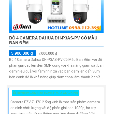
BỘ 4 CAMERA DAHUA DH-P3AS-PV CÓ MÀU
BAN ĐÊM
5,900,000 ₫
7,000,000 ₫
Bộ 4 Camera Dahua DH-P3AS-PV Có Màu Ban Đêm với độ
phân giải cao lên đến 3MP cùng với khả năng giám sát ban
đêm hiệu quả với tầm nhìn xa vào ban đêm lên đến 30m
bên cạnh đó là khả năng giúp đàm thoại âm thanh 2 chiều
và báo động răng de chủ động khi phát hiện xâm nhập
👸 REVIEW CAMERA EZVIZ H7C 2 ỐNG KÍNH
Camera EZVIZ H7C 2 ống kính là một sản phẩm camera
an ninh chất lượng với độ phân giải cao 1080p, hỗ trợ
xem trực tiếp từ xa thông qua ứng dụng di động. Với