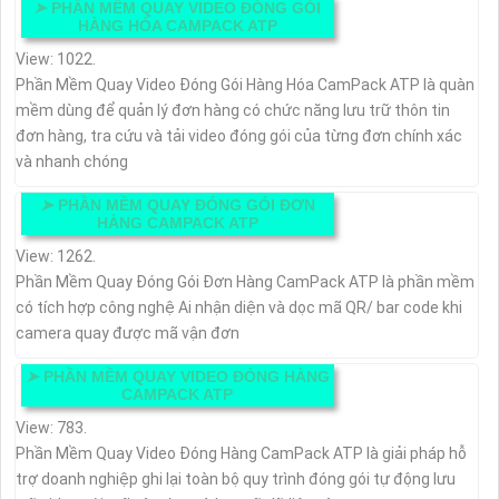
➤
PHẦN MỀM QUAY VIDEO ĐÓNG GÓI
HÀNG HÓA CAMPACK ATP
View: 1022.
Phần Mềm Quay Video Đóng Gói Hàng Hóa CamPack ATP là quàn
mềm dùng để quản lý đơn hàng có chức năng lưu trữ thôn tin
đơn hàng, tra cứu và tải video đóng gói của từng đơn chính xác
và nhanh chóng
➤
PHẦN MỀM QUAY ĐÓNG GÓI ĐƠN
HÀNG CAMPACK ATP
View: 1262.
Phần Mềm Quay Đóng Gói Đơn Hàng CamPack ATP là phần mềm
có tích hợp công nghệ Ai nhận diện và dọc mã QR/ bar code khi
camera quay được mã vận đơn
➤
PHẦN MỀM QUAY VIDEO ĐÓNG HÀNG
CAMPACK ATP
View: 783.
Phần Mềm Quay Video Đóng Hàng CamPack ATP là giải pháp hỗ
trợ doanh nghiệp ghi lại toàn bộ quy trình đóng gói tự động lưu