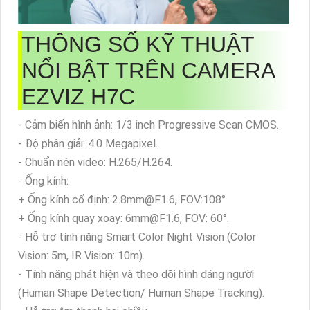
THÔNG SỐ KỸ THUẬT
NỔI BẬT TRÊN CAMERA
EZVIZ H7C
- Cảm biến hình ảnh: 1/3 inch Progressive Scan CMOS.
- Độ phân giải: 4.0 Megapixel.
- Chuẩn nén video: H.265/H.264.
- Ống kính:
+ Ống kính cố định: 2.8mm@F1.6, FOV:108°
+ Ống kính quay xoay: 6mm@F1.6, FOV: 60°.
- Hỗ trợ tính năng Smart Color Night Vision (Color
Vision: 5m, IR Vision: 10m).
- Tính năng phát hiện và theo dõi hình dáng người
(Human Shape Detection/ Human Shape Tracking).