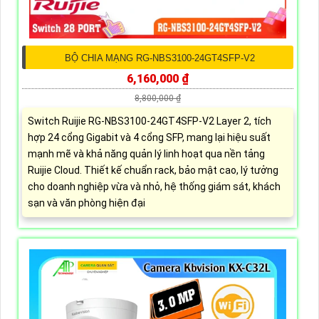
BỘ CHIA MẠNG RG-NBS3100-24GT4SFP-V2
6,160,000 ₫
8,800,000 ₫
Switch Ruijie RG-NBS3100-24GT4SFP-V2 Layer 2, tích
hợp 24 cổng Gigabit và 4 cổng SFP, mang lại hiệu suất
mạnh mẽ và khả năng quản lý linh hoạt qua nền tảng
Ruijie Cloud. Thiết kế chuẩn rack, bảo mật cao, lý tưởng
cho doanh nghiệp vừa và nhỏ, hệ thống giám sát, khách
sạn và văn phòng hiện đại