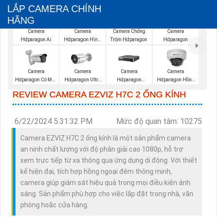
LẮP CAMERA CHÍNH
HÃNG
Camera
Camera
Camera Chống
Camera
Hdparagon Ai
Hdparagon Hình
Trộm Hdparagon
Hdparagon
Ảnh 4K
Camera
Camera
Camera
Camera
Hdparagon Có Màu
Hdparagon Ultra
Hdparagon
Hdparagon Hồng
Ban Đêm
2K
Starlight
Ngoại
REVIEW CAMERA EZVIZ H7C 2 ỐNG KÍNH
6/22/2024 5:31:32 PM
Mức độ quan tâm: 10275
Camera EZVIZ H7C 2 ống kính là một sản phẩm camera
an ninh chất lượng với độ phân giải cao 1080p, hỗ trợ
xem trực tiếp từ xa thông qua ứng dụng di động. Với thiết
kế hiện đại, tích hợp hồng ngoại đêm thông minh,
camera giúp giám sát hiệu quả trong mọi điều kiện ánh
sáng. Sản phẩm phù hợp cho việc lắp đặt trong nhà, văn
phòng hoặc cửa hàng.