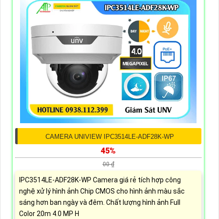
CAMERA UNIVIEW IPC3514LE-ADF28K-WP
45%
00 ₫
IPC3514LE-ADF28K-WP Camera giá rẻ tích hợp công
nghệ xử lý hình ảnh Chip CMOS cho hình ảnh màu sắc
sáng hơn ban ngày và đêm. Chất lượng hình ảnh Full
Color 20m 4.0 MP H