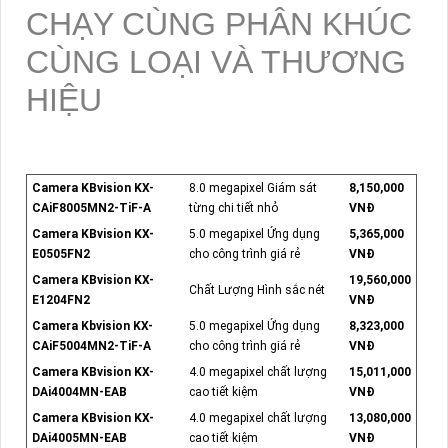
CHẠY CÙNG PHÂN KHÚC
CÙNG LOẠI VÀ THƯƠNG
HIỆU
Camera KBvision KX-
8.0 megapixel Giám sát
8,150,000
CAiF8005MN2-TiF-A
từng chi tiết nhỏ
VNĐ
Camera KBvision KX-
5.0 megapixel Ứng dụng
5,365,000
E0505FN2
cho công trình giá rẻ
VNĐ
Camera KBvision KX-
19,560,000
Chất Lượng Hình sắc nét
E1204FN2
VNĐ
Camera Kbvision KX-
5.0 megapixel Ứng dụng
8,323,000
CAiF5004MN2-TiF-A
cho công trình giá rẻ
VNĐ
Camera KBvision KX-
4.0 megapixel chất lượng
15,011,000
DAi4004MN-EAB
cao tiết kiệm
VNĐ
Camera KBvision KX-
4.0 megapixel chất lượng
13,080,000
DAi4005MN-EAB
cao tiết kiệm
VNĐ