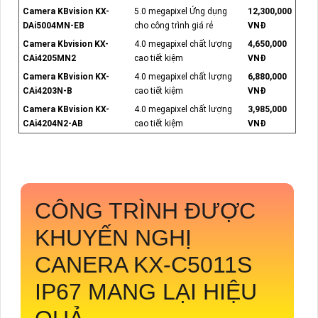
Camera KBvision KX-
5.0 megapixel Ứng dụng
12,300,000
DAi5004MN-EB
cho công trình giá rẻ
VNĐ
Camera Kbvision KX-
4.0 megapixel chất lượng
4,650,000
CAi4205MN2
cao tiết kiệm
VNĐ
Camera KBvision KX-
4.0 megapixel chất lượng
6,880,000
CAi4203N-B
cao tiết kiệm
VNĐ
Camera KBvision KX-
4.0 megapixel chất lượng
3,985,000
CAi4204N2-AB
cao tiết kiệm
VNĐ
CÔNG TRÌNH ĐƯỢC
KHUYẾN NGHỊ
CANERA
KX-C5011S
IP67 MANG LẠI HIỆU