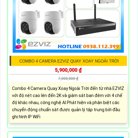
COMBO 4 CAMERA EZVIZ QUAY XOAY NGOÀI TRỜI
5,900,000 ₫
7,000,000 ₫
Combo 4 Camera Quay Xoay Ngoài Trời đến từ nhà EZVIZ
với độ nét cao lên đến 2K và giám sát ban đêm với 4 chế
độ khác nhau, công nghệ AI Phát hiện và phân biệt các
chuyển động chuẩn sát được quản lý tập trung bởi đầu
ghi hình IP WiFi