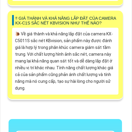
‼️ GIÁ THÀNH VÀ KHẢ NĂNG LẮP ĐẶT CỦA CAMERA
KX-C1S SẮC NÉT KBVISION NHƯ THẾ NÀO?
🐌 Về giá thành và khả năng lắp đặt của camera KX-
C5011S sắc nét KBvision, sản phẩm này được đánh
giá là hợp lý trong phân khúc camera giám sát tầm
trung. Với chất lượng hình ảnh sắc nét, camera này
mang lại khả năng quan sát tốt và dễ dàng lắp đặt ở
nhiều vị trí khác nhau. Tính năng chất lượng khác giá
cả của sản phẩm cũng phản ánh chất lượng và tính
năng mà nó cung cấp, tạo sự hài lòng cho người sử
dụng.