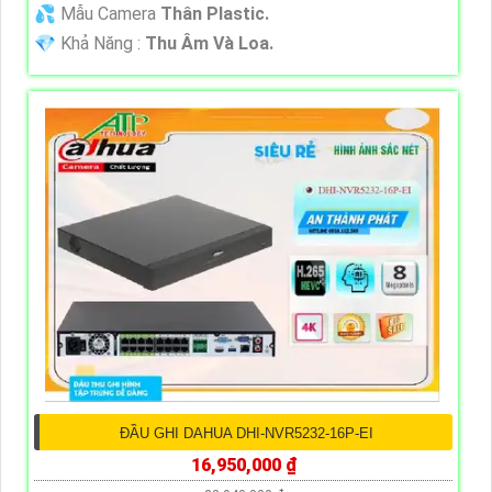
💦 Mẫu Camera
Thân Plastic.
️💎 Khả Năng :
Thu Âm Và Loa.
ĐẦU GHI DAHUA DHI-NVR5232-16P-EI
16,950,000 ₫