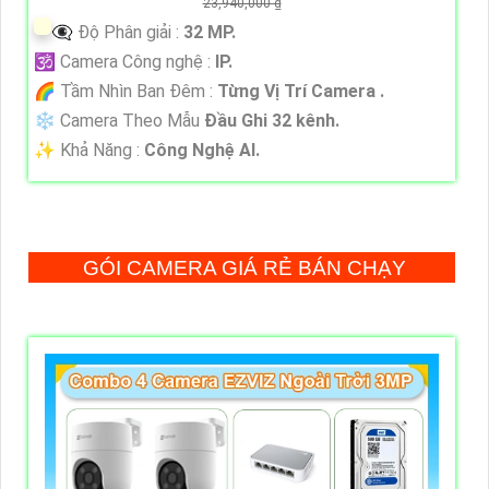
23,940,000 ₫
👁️‍🗨 Độ Phân giải :
32 MP.
🕉️ Camera Công nghệ :
IP.
🌈 Tầm Nhìn Ban Đêm :
Từng Vị Trí Camera .
❄ Camera Theo Mẫu
Đầu Ghi 32 kênh.
️✨ Khả Năng :
Công Nghệ AI.
GÓI CAMERA GIÁ RẺ BÁN CHẠY