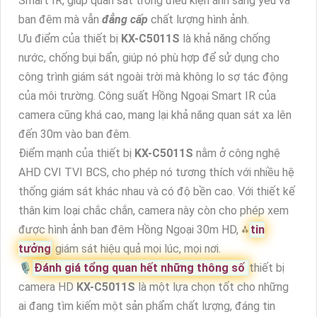
Smart IR, giúp quan sát trong điều kiện ánh sáng yếu và
ban đêm mà vẫn
đẳng cấp
chất lượng hình ảnh.
Ưu điểm của thiết bị
KX-C5011S
là khả năng chống
nước, chống bụi bẩn, giúp nó phù hợp để sử dụng cho
công trình giám sát ngoài trời mà không lo sợ tác động
của môi trường. Công suất Hồng Ngoại Smart IR của
camera cũng khá cao, mang lại khả năng quan sát xa lên
đến 30m vào ban đêm.
Điểm mạnh của thiết bị
KX-C5011S
nằm ở công nghệ
AHD CVI TVI BCS, cho phép nó tương thích với nhiều hệ
thống giám sát khác nhau và có độ bền cao. Với thiết kế
thân kim loại chắc chắn, camera này còn cho phép xem
được hình ảnh ban đêm Hồng Ngoại 30m HD, ⁂
tin
tưởng
giám sát hiệu quả mọi lúc, mọi nơi.
🎙
Đánh giá tổng quan hết những thông số
thiết bị
camera HD
KX-C5011S
là một lựa chọn tốt cho những
ai đang tìm kiếm một sản phẩm chất lượng, đáng tin