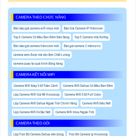
CAMERA THEO CHỨC NĂNG
Bản báo giá camera wifi imou mới
Báo Giá Camera IP Hikvision
Top 5 Camera Có Màu Ban Đêm Siêu Sáng
Top 5 Camera nhà Xưởng
Bản báo giá camera hikvision mới
Báo giá camera 2 mắt ezviz
camera xem được mã vận đơn Chất Lượng
camera quay lại quá trình đóng hàng
CAMERA KẾT NỐI WIFI
Camera Wifi Xoay 360 Toàn Cảnh
Camera Wifi Dahua Có Màu Ban Đêm
Lắp Camera Wifi Giá Rẻ Visioncop
Camera Wifi 360 Full Color
Lắp Camera Wifi Dahua Ngoài Trời Chính Hãng
Camera Wifi Siêu Nét
Lắp Camera Wifi 3k Sắc Nét
Camera Wifi Imou Ngoài Trời
CAMERA THEO GÓI
Lắp Trọn Bộ Camera Dahua nên dùng
Trọn Bộ Camera Ip Visioncop