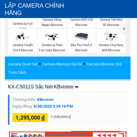
LẮP CAMERA CHÍNH
HÃNG
Camera Wifi 360
Camera Hồng
Camera Thẻ Nhớ
Camera Ip Full
Kbvision
Ngoại Kbvision
SD Kbvision
Color
Camera Chuẩn
Camera Ip Thân
Đầu Thu Hình 4
Camera Chip Sony
Onvif Kbvision
Full Color Kbvision
Kbvision
NIR KBvision
Camera Quan Sát
Camera Kbvision Giá Rẻ
Camera Kbvision 360
Toàn Cảnh
KX-C5011S Sắc Nét KBvision ➠
Thương hiệu:
KBvision
Ngày đăng:
6/30/2023 3:39:16 PM
1,295,000 ₫
1,940,000 ₫