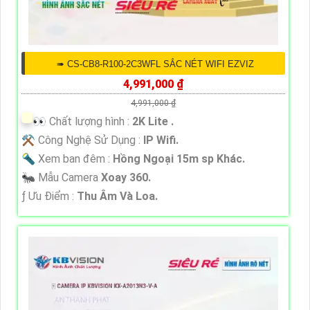
➠ CS-CB8-R100-2C3WFL SẮC NÉT WIFI EZVIZ
4,991,000 ₫
4,991,000 ₫
️👀 Chất lượng hình :
2K Lite .
⚒ Công Nghệ Sử Dụng :
IP Wifi.
🔦 Xem ban đêm :
Hồng Ngoại 15m sp Khác.
🐜 Mẫu Camera
Xoay 360.
️ƒ Ưu Điểm :
Thu Âm Và Loa.