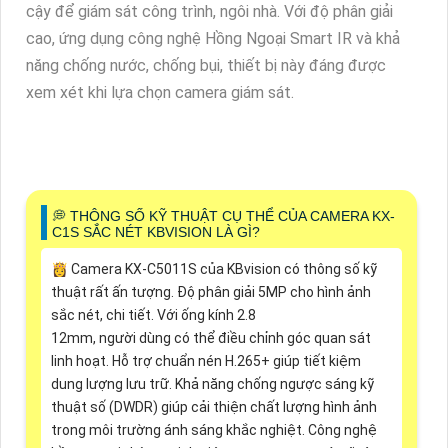
cậy để giám sát công trình, ngôi nhà. Với độ phân giải
cao, ứng dụng công nghệ Hồng Ngoại Smart IR và khả
năng chống nước, chống bụi, thiết bị này đáng được
xem xét khi lựa chọn camera giám sát.
️💭 THÔNG SỐ KỸ THUẬT CỤ THỂ CỦA CAMERA KX-
C1S SẮC NÉT KBVISION LÀ GÌ?
👸 Camera KX-C5011S của KBvision có thông số kỹ
thuật rất ấn tượng. Độ phân giải 5MP cho hình ảnh
sắc nét, chi tiết. Với ống kính 2.8
12mm, người dùng có thể điều chỉnh góc quan sát
linh hoạt. Hỗ trợ chuẩn nén H.265+ giúp tiết kiệm
dung lượng lưu trữ. Khả năng chống ngược sáng kỹ
thuật số (DWDR) giúp cải thiện chất lượng hình ảnh
trong môi trường ánh sáng khắc nghiệt. Công nghệ