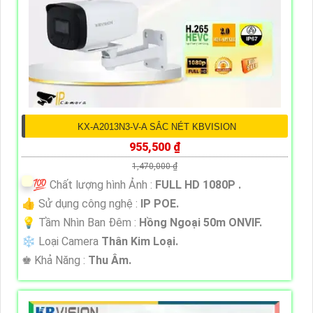
KX-A2013N3-V-A SẮC NÉT KBVISION
955,500 ₫
1,470,000 ₫
💯 Chất lượng hình Ảnh :
FULL HD 1080P .
👍 Sử dụng công nghệ :
IP POE.
💡 Tầm Nhìn Ban Đêm :
Hồng Ngoại 50m ONVIF.
❄ Loại Camera
Thân Kim Loại.
️♚ Khả Năng :
Thu Âm.