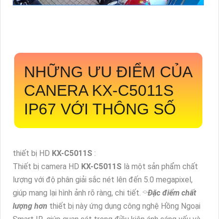
NHỮNG ƯU ĐIỂM CỦA
CANERA
KX-C5011S
IP67 VỚI THÔNG SỐ
thiết bị HD
KX-C5011S
:
Thiết bị camera HD
KX-C5011S
là một sản phẩm chất
lượng với độ phân giải sắc nét lên đến 5.0 megapixel,
giúp mang lại hình ảnh rõ ràng, chi tiết. ⌔
Đặc điểm chất
lượng hơn
thiết bị này ứng dụng công nghệ Hồng Ngoại