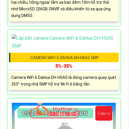
hai chiều, hồng ngoại tầm xa ban đêm 10m hỗ trợ thẻ
nhớ MicroSD 256GB ONVIF và điều khiển từ xa qua ứng
dụng DMSS
CAMERA WIFI 6 DAHUA DH-H5AS 5MP
5%-35%
Camera WiFi 6 DaHua DH-H5AS là dòng camera quay quét
355° trong nhà 5MP hỗ trợ Wi-Fi 6 băng tần