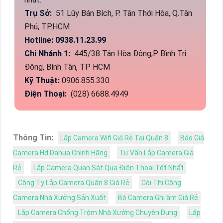
Trụ Sở:
51 Lũy Bán Bích, P. Tân Thới Hòa, Q.Tân
Phú, TP.HCM
Hotline: 0938.11.23.99
Chi Nhánh 1:
445/38 Tân Hòa Đông,P Bình Trị
Đông, Bình Tân, TP HCM
Kỹ Thuật:
0906.855.330
Điện Thoại:
(028) 6688.4949
Thông Tin:
Lắp Camera Wifi Giá Rẻ Tại Quận 8
Báo Giá
Camera Hd Dahua Chính Hãng
Tư Vấn Lắp Camera Giá
Rẻ
Lắp Camera Quan Sát Qua Điện Thoại Tốt Nhất
Công Ty Lắp Camera Quận 8 Giá Rẻ
Gói Thi Công
Camera Nhà Xưởng Sản Xuất
Bộ Camera Ghi âm Giá Rẻ
Lắp Camera Chống Trộm Nhà Xưởng Chuyên Dụng
Lắp