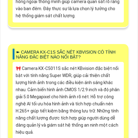
hồng ngoại thông minh giúp camera quan sát rõ ràng
vào ban đêm. Đây thực sự là lựa chọn lý tưởng cho
hệ thống giám sát chất lượng.
➽ CAMERA KX-C1S SẮC NÉT KBVISION CÓ TÍNH
NĂNG ĐẶC BIỆT NÀO NỔI BẬT?
🎀 Camera KX-C5011S sắc nét KBvision đặc biệt nổi
bật với tính năng Super WDR, giúp cải thiện chất
lượng hình ảnh trong các điều kiện ánh sáng khác
nhau. Cảm biến hình ảnh CMOS 1/2.9 inch và độ phân
giải 5.0 Megapixel cho hình ảnh rõ nét. Hỗ trợ công
nghệ AI tối ưu hóa hình ảnh và tích hợp chuẩn nén
H.265+ giúp tiết kiệm băng thông lưu trữ. Những tính
năng chất lượng được tích hợp giúp người dùng dễ
dàng quản lý và giám sát hệ thống an ninh một cách
hiệu quả.