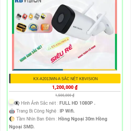
KX-A2013WN-A SẮC NÉT KBVISION
1,200,000 ₫
1,500,000 ₫
👁️‍🗨 Hình Ảnh Sắc nét :
FULL HD 1080P .
🤖️ Trang Bị Công Nghệ :
IP Wifi.
🌔 Tầm Nhìn Ban Đêm :
Hồng Ngoại 30m Hồng
Ngoại SMD.