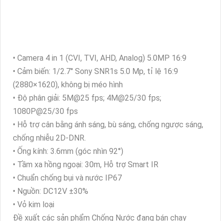
• Camera 4 in 1 (CVI, TVI, AHD, Analog) 5.0MP 16:9
• Cảm biến: 1/2.7'' Sony SNR1s 5.0 Mp, tỉ lệ 16:9
(2880×1620), không bị méo hình
• Độ phân giải: 5M@25 fps; 4M@25/30 fps;
1080P@25/30 fps
• Hỗ trợ cân bằng ánh sáng, bù sáng, chống ngược sáng,
chống nhiễu 2D-DNR.
• Ống kính: 3.6mm (góc nhìn 92°)
• Tầm xa hồng ngoại: 30m, Hỗ trợ Smart IR
• Chuẩn chống bụi và nước IP67
• Nguồn: DC12V ±30%
• Vỏ kim loại
Đề xuất các sản phẩm Chống Nước đang bán chạy