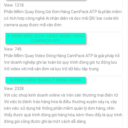
View: 1218.
Phần Mềm Quay Đóng Gói Đơn Hàng CamPack ATP là phần mềm
có tích hợp công nghệ Ai nhận diện và dọc mã QR/ bar code khi
camera quay được mã vận đơn
➤
PHẦN MỀM QUAY VIDEO ĐÓNG HÀNG
CAMPACK ATP
View: 749.
Phần Mềm Quay Video Đóng Hàng CamPack ATP là giải pháp hỗ
trợ doanh nghiệp ghi lại toàn bộ quy trình đóng gói tự động lưu
trữ video với mã vận đơn và lưu trữ dữ liệu tập trung
➤
PHẦN MỀM QUẢN LÝ ĐÓNG HÀNG
View: 2328.
Với các shop kinh doanh online và trên sàn thương mại điện tử
thì việc bị đánh tráo hàng hóa là điều thường xuyên xảy ra, vậy
nên việc sử dụng hệ thống phần mềm quản lý đơn hàng, nhìn
thấy được quá trình đóng gói hàng hóa, kèm theo đấy là quy trình
đóng gói cũng được ghi lại một cách dễ dàng