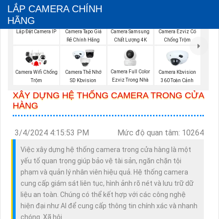
LẮP CAMERA CHÍNH
HÃNG
Lắp Đặt Camera IP
Camera Samsung
Camera Tapo Giá
Camera Ezviz Có
Chất Lượng 4K
Rẻ Chính Hãng
Chống Trộm
Camera Full Color
Camera Wifi Chống
Camera Thẻ Nhớ
Camera Kbvision
Ezviz Trong Nhà
Trộm
SD Kbvision
360 Toàn Cảnh
XÂY DỰNG HỆ THỐNG CAMERA TRONG CỬA
HÀNG
3/4/2024 4:15:53 PM
Mức độ quan tâm: 10264
Việc xây dựng hệ thống camera trong cửa hàng là một
yếu tố quan trọng giúp bảo vệ tài sản, ngăn chặn tội
phạm và quản lý nhân viên hiệu quả. Hệ thống camera
cung cấp giám sát liên tục, hình ảnh rõ nét và lưu trữ dữ
liệu an toàn. Chúng có thể kết hợp với các công nghệ
hiện đại như AI để cung cấp thông tin chính xác và nhanh
chóng. Xã hội