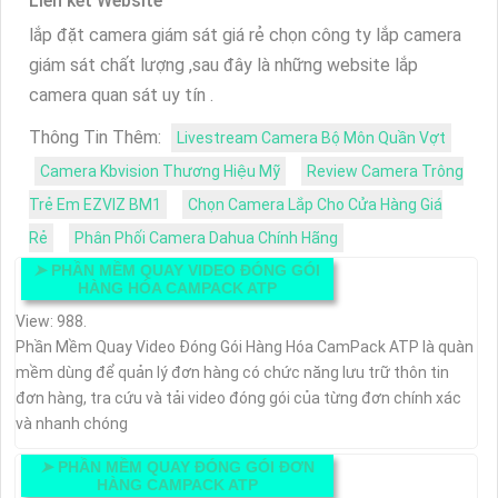
Liên kết Website
lắp đặt camera giám sát giá rẻ chọn công ty lắp camera
giám sát chất lượng ,sau đây là những website lắp
camera quan sát uy tín .
Thông Tin Thêm:
Livestream Camera Bộ Môn Quần Vợt
Camera Kbvision Thương Hiệu Mỹ
Review Camera Trông
Trẻ Em EZVIZ BM1
Chọn Camera Lắp Cho Cửa Hàng Giá
Rẻ
Phân Phối Camera Dahua Chính Hãng
➤
PHẦN MỀM QUAY VIDEO ĐÓNG GÓI
HÀNG HÓA CAMPACK ATP
View: 988.
Phần Mềm Quay Video Đóng Gói Hàng Hóa CamPack ATP là quàn
mềm dùng để quản lý đơn hàng có chức năng lưu trữ thôn tin
đơn hàng, tra cứu và tải video đóng gói của từng đơn chính xác
và nhanh chóng
➤
PHẦN MỀM QUAY ĐÓNG GÓI ĐƠN
HÀNG CAMPACK ATP