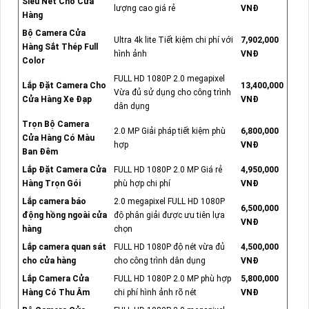
Siêu Nét Cho Cửa
lượng cao giá rẻ
VNĐ
Hàng
Bộ Camera Cửa
Ultra 4k lite Tiết kiệm chi phí với
7,902,000
Hàng Sắt Thép Full
hình ảnh
VNĐ
Color
FULL HD 1080P 2.0 megapixel
Lắp Đặt Camera Cho
13,400,000
Vừa đủ sử dụng cho công trình
Cửa Hàng Xe Đạp
VNĐ
dân dụng
Trọn Bộ Camera
2.0 MP Giải pháp tiết kiệm phù
6,800,000
Cửa Hàng Có Màu
hợp
VNĐ
Ban Đêm
Lắp Đặt Camera Cửa
FULL HD 1080P 2.0 MP Giá rẻ
4,950,000
Hàng Trọn Gói
phù hợp chi phí
VNĐ
Lắp camera báo
2.0 megapixel FULL HD 1080P
6,500,000
động hồng ngoài cửa
độ phân giải được ưu tiên lựa
VNĐ
hàng
chọn
Lắp camera quan sát
FULL HD 1080P độ nét vừa đủ
4,500,000
cho cửa hàng
cho công trình dân dụng
VNĐ
Lắp Camera Cửa
FULL HD 1080P 2.0 MP phù hợp
5,800,000
Hàng Có Thu Âm
chi phí hình ảnh rõ nét
VNĐ