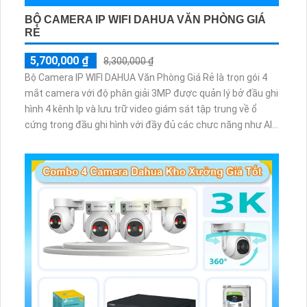
BỘ CAMERA IP WIFI DAHUA VĂN PHÒNG GIÁ
RẺ
5,700,000 ₫
8,300,000 ₫
Bộ Camera IP WIFI DAHUA Văn Phòng Giá Rẻ là trọn gói 4
mắt camera với độ phân giải 3MP được quản lý bở đầu ghi
hình 4 kênh Ip và lưu trữ video giám sát tập trung về ổ
cứng trong đầu ghi hình với đầy đủ các chưc năng như AI
Phát hiện chuyển động, đàm thoại âm thanh 2 chiều và
giám sát có màu vào ban đêm