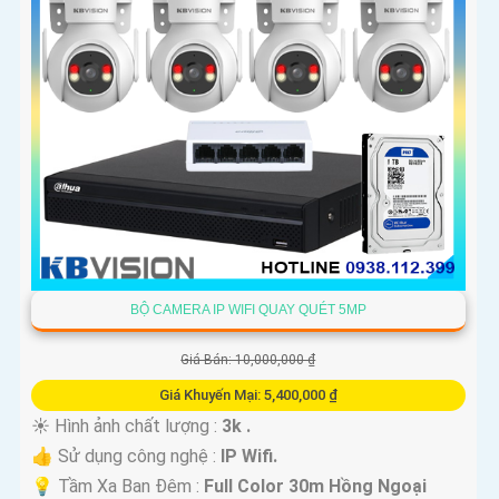
'
BỘ CAMERA IP WIFI QUAY QUÉT 5MP
Giá Bán: 10,000,000 ₫
Giá Khuyến Mại: 5,400,000 ₫
☀️ Hình ảnh chất lượng :
3k .
👍 Sử dụng công nghệ :
IP Wifi.
💡 Tầm Xa Ban Đêm :
Full Color 30m Hồng Ngoại