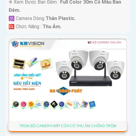
❈ Xem Được Ban Đêm :
Full Color 30m Có Màu Ban
Ðêm.
🕉️ Camera Dòng
Thân Plastic.
️🆑 Chức Năng :
Thu Âm.
TRỌN BỘ CAMERA WIFI CỬA CÓ THU ÂM CHỐNG TRỘM