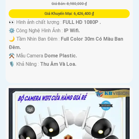
Giá Bán: 8,980,000 ₫
Giá Khuyến Mại: 6,426,400 ₫
👀 Hình ảnh chất lượng :
FULL HD 1080P .
⚙ Công Nghệ Hình Ảnh :
IP Wifi.
🌙 Tầm Nhìn Ban Đêm :
Full Color 30m Có Màu Ban
Ðêm.
⚒ Mẫu Camera
Dome Plastic.
️🎙 Khả Năng :
Thu Âm Và Loa.