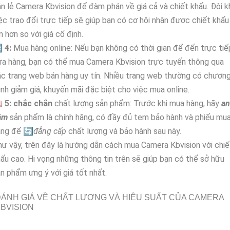
n lẻ Camera Kbvision để đàm phán về giá cả và chiết khấu. Đôi kh
ệc trao đổi trực tiếp sẽ giúp bạn có cơ hội nhận được chiết khấu
n hơn so với giá cố định.

4:
Mua hàng online: Nếu bạn không có thời gian để đến trực tiế
a hàng, bạn có thể mua Camera Kbvision trực tuyến thông qua
c trang web bán hàng uy tín. Nhiều trang web thường có chươn
ình giảm giá, khuyến mãi đặc biệt cho việc mua online.

5:
chắc chắn
chất lượng sản phẩm: Trước khi mua hàng, hãy
an
âm
sản phẩm là chính hãng, có đầy đủ tem bảo hành và phiếu mu
àng để 🔄
đẳng cấp
chất lượng và bảo hành sau này.
ư vậy, trên đây là hướng dẫn cách mua Camera Kbvision với chiế
ấu cao. Hi vọng những thông tin trên sẽ giúp bạn có thể sở hữu
n phẩm ưng ý với giá tốt nhất.
ÁNH GIÁ VỀ CHẤT LƯỢNG VÀ HIỆU SUẤT CỦA CAMERA
BVISION