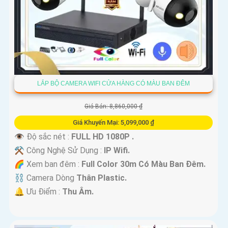
LẮP BỘ CAMERA WIFI CỬA HÀNG CÓ MÀU BAN ĐÊM
Giá Bán: 8,860,000 ₫
Giá Khuyến Mại: 5,099,000 ₫
👁 Độ sắc nét :
FULL HD 1080P .
⚒ Công Nghệ Sử Dụng :
IP Wifi.
🌈 Xem ban đêm :
Full Color 30m Có Màu Ban Ðêm.
⛓ Camera Dòng
Thân Plastic.
️🔔 Ưu Điểm :
Thu Âm.