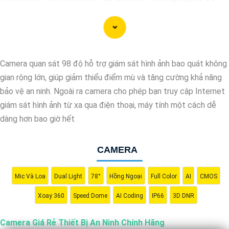
xem qua điện thoại di động, có chất lượng hình ảnh sắc nét, giá
cả phải chăng.
🎬
2:
Camera Vantech VP-C2112CP: Camera dạng dome, chất
lượng Full HD, hỗ trợ xoay 360 độ, phù hợp cho việc lắp đặt
Camera quan sát 98 độ hỗ trợ giám sát hình ảnh bao quát không
trong nhà hoặc ngoài trời.
gian rộng lớn, giúp giảm thiểu điểm mù và tăng cường khả năng
🌈
3:
Camera Hikvision DS-2CE56C0T-IRP: Camera thân hồng
bảo vệ an ninh. Ngoài ra camera cho phép bạn truy cập Internet
ngoại, chất lượng 1MP, có khả năng quan sát ban đêm tốt, sắc
giám sát hình ảnh từ xa qua điện thoại, máy tính một cách dễ
nét.
dàng hơn bao giờ hết
🔖
4:
Camera Dahua HAC-HDBW1200RP-Z: Camera dome chất
lượng 2MP, hỗ trợ các tính năng như chống ngược sáng, chống
CAMERA
nước.
Nhớ kiểm tra kỹ thông số kỹ thuật cũng như nguồn gốc xuất xứ
của sản phẩm trước khi mua nhé để
Mic Và Loa
Dual Light
78°
Hồng Ngoại
Hoàn toàn tin cậy
Full Color
AI
là sản
CMOS
phẩm chính hãng và đáng tin cậy.
Xoay 360
Speed Dome
AI Coding
IP66
3D DNR
Camera Giá Rẻ Thiết Bị An Ninh Chính Hãng