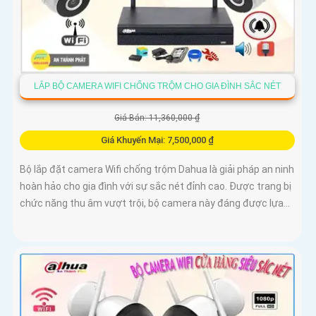
LẮP BỘ CAMERA WIFI CHỐNG TRỘM CHO GIA ĐÌNH SẮC NÉT
Giá Bán: 11,360,000 ₫
Giá Khuyến Mại: 7,500,000 ₫
Bộ lắp đặt camera Wifi chống trộm Dahua là giải pháp an ninh
hoàn hảo cho gia đình với sự sắc nét đỉnh cao. Được trang bị
chức năng thu âm vượt trội, bộ camera này đáng được lựa...