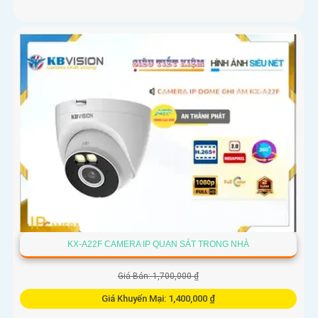
KX-A22F CAMERA IP QUAN SÁT TRONG NHÀ
Giá Bán: 1,700,000 ₫
Giá Khuyến Mại: 1,400,000 ₫