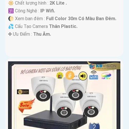
🔆 Chất lượng hình :
2K Lite .
🕉️ Công Nghệ :
IP Wifi.
🌔 Xem ban đêm :
Full Color 30m Có Màu Ban Ðêm.
💦 Cấu Tạo Camera
Thân Plastic.
️✤ Ưu Điểm :
Thu Âm.