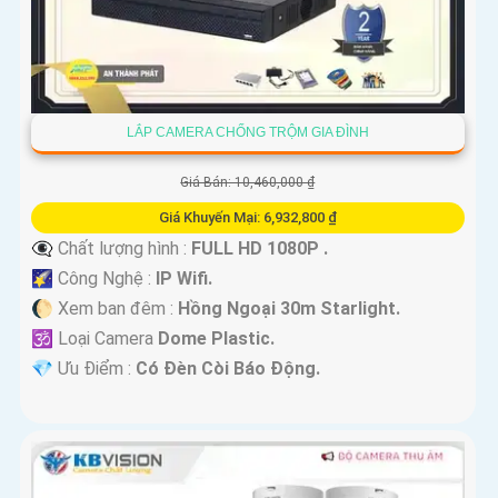
LẮP CAMERA CHỐNG TRỘM GIA ĐÌNH
Giá Bán: 10,460,000 ₫
Giá Khuyến Mại: 6,932,800 ₫
👁️‍🗨 Chất lượng hình :
FULL HD 1080P .
🌠 Công Nghệ :
IP Wifi.
🌔 Xem ban đêm :
Hồng Ngoại 30m Starlight.
🕉️ Loại Camera
Dome Plastic.
️💎 Ưu Điểm :
Có Ðèn Còi Báo Động.