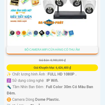
BỘ CAMERA WIFI CỬA HÀNG CÓ THU ÂM
Giá Bán: 8,980,000 ₫
Giá Khuyến Mại: 6,426,400 ₫
✨ Chất lượng hình Ảnh :
FULL HD 1080P .
🕉️ Sử dụng công nghệ :
IP Wifi.
🔦 Tầm Nhìn Ban Đêm :
Full Color 30m Có Màu Ban
Ðêm.
♊ Camera Dòng
Dome Plastic.