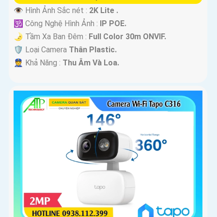
👁 Hình Ảnh Sắc nét :
2K Lite .
🕉️ Công Nghệ Hình Ảnh :
IP POE.
🌛 Tầm Xa Ban Đêm :
Full Color 30m ONVIF.
🛡 Loại Camera
Thân Plastic.
️👮 Khả Năng :
Thu Âm Và Loa.