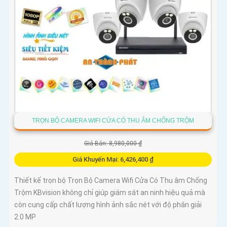
TRỌN BỘ CAMERA WIFI CỬA CÓ THU ÂM CHỐNG TRỘM
Giá Bán: 8,980,000 ₫
Giá Khuyến Mại: 6,426,400 ₫
Thiết kế trọn bộ Trọn Bộ Camera Wifi Cửa Có Thu âm Chống
Trộm KBvision không chỉ giúp giám sát an ninh hiệu quả mà
còn cung cấp chất lượng hình ảnh sắc nét với độ phân giải
2.0 MP