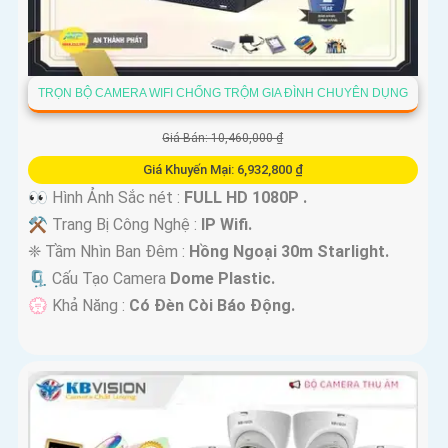
TRỌN BỘ CAMERA WIFI CHỐNG TRỘM GIA ĐÌNH CHUYÊN DỤNG
Giá Bán: 10,460,000 ₫
Giá Khuyến Mại: 6,932,800 ₫
👀 Hình Ảnh Sắc nét :
FULL HD 1080P .
⚒ Trang Bị Công Nghệ :
IP Wifi.
❈ Tầm Nhìn Ban Đêm :
Hồng Ngoại 30m Starlight.
🗜️ Cấu Tạo Camera
Dome Plastic.
️💮 Khả Năng :
Có Ðèn Còi Báo Động.