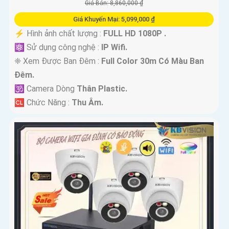
Giá Bán: 8,860,000 ₫
Giá Khuyến Mại: 5,099,000 ₫
️⚡ Hình ảnh chất lượng :
FULL HD 1080P .
⚛️ Sử dụng công nghệ :
IP Wifi.
❈ Xem Được Ban Đêm :
Full Color 30m Có Màu Ban
Ðêm.
🕉️ Camera Dòng
Thân Plastic.
️🆑 Chức Năng :
Thu Âm.