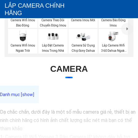
LẮP CAMERA CHÍNH
HÃNG
Camera Imou Mới
Camera Wifi Imou
Camera Theo Dỏi
Camera Báo Động
Báo Động
Chuyển Động Imou
Imou
Camera Wifi Imou
Lắp Đặt Camera
Lắp Camera Wifi
Camera Sử Dụng
Ngoài Trời
Imou Trong Nhà
360 Dahua Ngoài
Chip Sony Dahua
Trời
CAMERA
Dạ chắc chắn, dưới đây là một số mẫu camera giá rẻ, thiết bị an
ninh chính hãng có hình ảnh chất lượng sắc nét mà bạn có thể
tham khảo:
1:
Camera IP Wifi Yoosee 3 Râu: Camera IP không dây, hỗ trợ