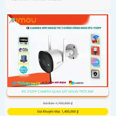
IPC-F32FP CAMERA QUAN SÁT NGOÀI TRỜI 3MP
Giá Bán: 1,700,000 ₫
Giá Khuyến Mại: 1,400,000 ₫