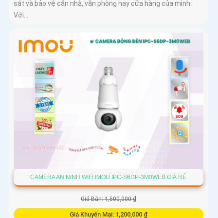
sát và bảo vệ căn nhà, văn phòng hay cửa hàng của mình.
Với...
CAMERA AN NINH WIFI IMOU IPC-S6DP-3M0WEB GIÁ RẺ
Giá Bán: 1,500,000 ₫
Giá Khuyến Mại: 1,200,000 ₫