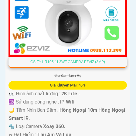
CS-TY1-R105-1L3WF CAMERA EZVIZ (3MP)
Giá Bán: Liên Hệ
Giá Khuyến Mại: 45%
👀 Hình ảnh chất lượng :
2K Lite .
🕉️ Sử dụng công nghệ :
IP Wifi.
🌙 Tầm Nhìn Ban Đêm :
Hồng Ngoại 10m Hồng Ngoại
Smart IR.
🔩 Loại Camera
Xoay 360.
️↭ Đặt Điểm :
Thu Âm Và Loa.