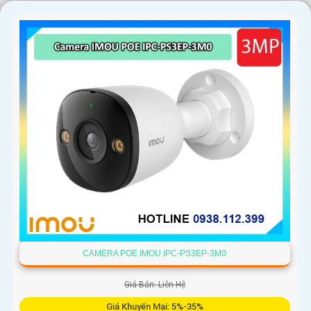
'
CAMERA POE IMOU IPC-PS3EP-3M0
Giá Bán: Liên Hệ
Giá Khuyến Mại: 5%-35%