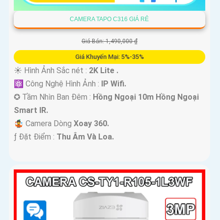
CAMERA TAPO C316 GIÁ RẺ
Giá Bán: 1,490,000 ₫
Giá Khuyến Mại: 5%-35%
☀️ Hình Ảnh Sắc nét :
2K Lite .
⚛️ Công Nghệ Hình Ảnh :
IP Wifi.
✪ Tầm Nhìn Ban Đêm :
Hồng Ngoại 10m Hồng Ngoại
Smart IR.
🤹 Camera Dòng
Xoay 360.
️ƒ Đặt Điểm :
Thu Âm Và Loa.