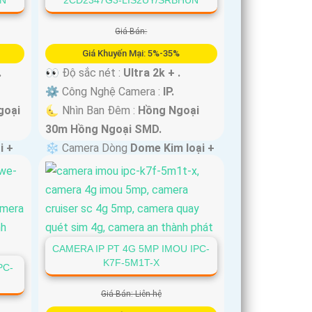
Giá Bán:
Giá Khuyến Mại: 5%-35%
.
👀 Độ sắc nét :
Ultra 2k + .
⚙ Công Nghệ Camera :
IP.
goại
🌜 Nhìn Ban Đêm :
Hồng Ngoại
30m Hồng Ngoại SMD.
i +
❄ Camera Dòng
Dome Kim loại +
Nhựa.
️💮 Ưu Điểm :
Thu Âm.
CAMERA IP PT 4G 5MP IMOU IPC-
K7F-5M1T-X
PC-
Giá Bán: Liên hệ