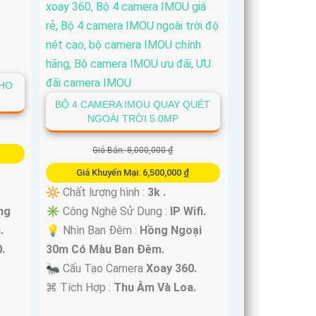
KHO
BỘ 4 CAMERA IMOU QUAY QUÉT
NGOÀI TRỜI 5.0MP
Giá Bán: 8,000,000 ₫
Giá Khuyến Mại: 6,500,000 ₫
🔆 Chất lượng hình :
3k .
ng
✳️ Công Nghệ Sử Dụng :
IP Wifi.
.
💡 Nhìn Ban Đêm :
Hồng Ngoại
.
30m Có Màu Ban Ðêm.
🐜 Cấu Tạo Camera
Xoay 360.
️⌘ Tích Hợp :
Thu Âm Và Loa.