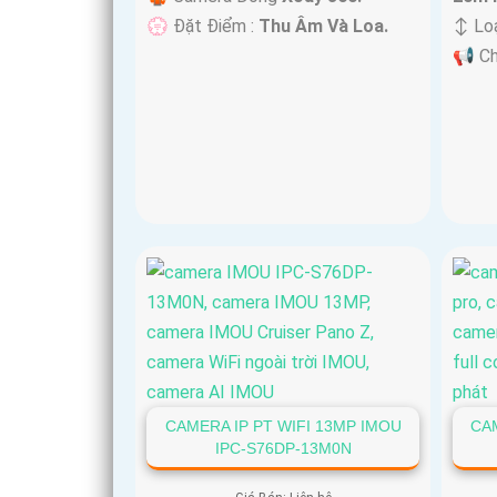
️💮 Đặt Điểm :
Thu Âm Và Loa.
↕️ Lo
️📢 C
CAMERA IP PT WIFI 13MP IMOU
CAM
IPC-S76DP-13M0N