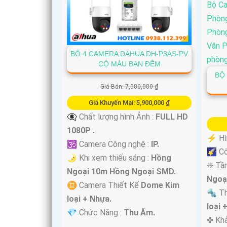
BỘ 4 CAMERA DAHUA DH-P3AS-PV
CÓ MÀU BAN ĐÊM
BỘ 
Giá Bán: 7,000,000 ₫
Giá Khuyến Mại: 5,900,000 ₫
👁️‍🗨 Chất lượng hình Ảnh :
FULL HD
1080P .
️⚡ Hì
🕉️ Camera Công nghệ :
IP.
🌠 Cô
🌛 Khi xem thiếu sáng :
Hồng
❈ Tầ
Ngoại 10m Hồng Ngoại SMD.
Ngoạ
♊ Camera Thiết Kế
Dome Kim
🔩 T
loại + Nhựa.
loại 
️💎 Chức Năng :
Thu Âm.
️✤ Kh