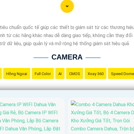
ồn gốc xuất xứ của sản phẩm trước khi mua nhé để
Hoàn toàn tin
iêu chuẩn quốc tế giúp các thiết bị giám sát từ các thương hiệ
h từ các hãng khác nhau dễ dàng giao tiếp, không cần thay đổi 
rữ dữ liệu, giúp quản lý và mở rộng hệ thống giám sát hiệu quả.
CAMERA
Hồng Ngoại
Full Color
AI
CMOS
Xoay 360
Speed Dome