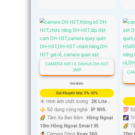
CAMERA WIFI 6 DAHUA DH-H3T
3MP
CAM
Giá Bán:
Giá Khuyến Mại: 5%-35%
☀️ Hình ảnh chất lượng :
2K Lite .
⚜️ Sử dụng công nghệ :
IP Wifi.
💯 Độ
🌈 Tầm Xa Ban Đêm :
Hồng Ngoại
🌠 Tr
10m Hồng Ngoại Smart IR.
🌈 T
🤹 Camera Dòng
Xoay 360.
20m 