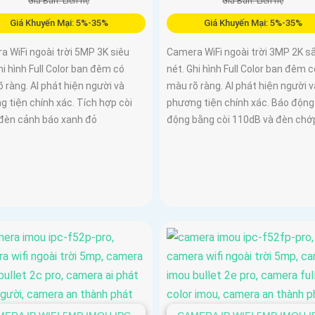
Giá Bán: Liên hệ
Giá Bán: Liên hệ
Giá Khuyến Mại: 5%-35%
Giá Khuyến Mại: 5%-35%
 WiFi ngoài trời 5MP 3K siêu
Camera WiFi ngoài trời 3MP 2K s
hi hình Full Color ban đêm có
nét. Ghi hình Full Color ban đêm c
 ràng. AI phát hiện người và
màu rõ ràng. AI phát hiện người v
 tiện chính xác. Tích hợp còi
phương tiện chính xác. Báo động
 đèn cảnh báo xanh đỏ
động bằng còi 110dB và đèn chớ