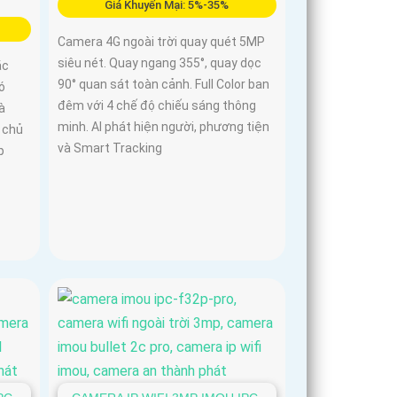
Giá Khuyến Mại: 5%-35%
Camera 4G ngoài trời quay quét 5MP
siêu nét. Quay ngang 355°, quay dọc
ắc
90° quan sát toàn cảnh. Full Color ban
ó
đêm với 4 chế độ chiếu sáng thông
à
minh. AI phát hiện người, phương tiện
 chủ
và Smart Tracking
p