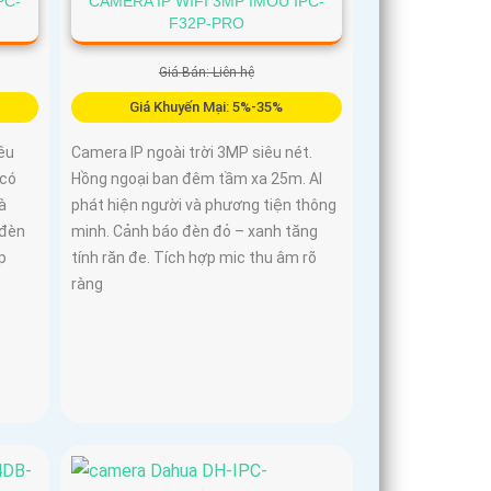
PC-
CAMERA IP WIFI 3MP IMOU IPC-
F32P-PRO
Giá Bán: Liên hệ
Giá Khuyến Mại: 5%-35%
êu
Camera IP ngoài trời 3MP siêu nét.
 có
Hồng ngoại ban đêm tầm xa 25m. AI
à
phát hiện người và phương tiện thông
 đèn
minh. Cảnh báo đèn đỏ – xanh tăng
p
tính răn đe. Tích hợp mic thu âm rõ
ràng