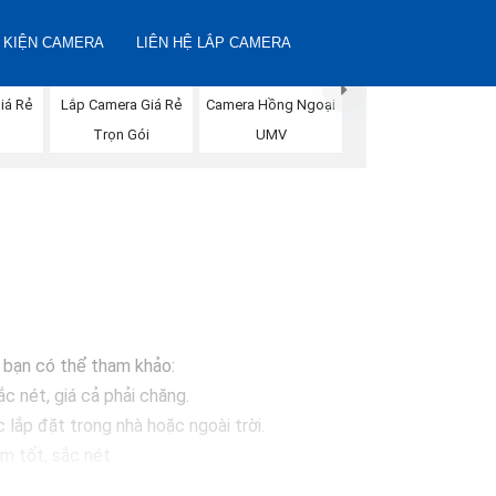
 KIỆN CAMERA
LIÊN HỆ LẮP CAMERA
iá Rẻ
Lắp Camera Giá Rẻ
Camera Hồng Ngoại
Trọn Gói
UMV
à bạn có thể tham khảo:
c nét, giá cả phải chăng.
ắp đặt trong nhà hoặc ngoài trời.
 tốt, sắc nét.
sáng, chống nước.