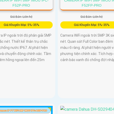
ERA IP WIFI 5MP IMOU IPC-
CAMERA IP WIFI 5MP IMOU I
F52P-PRO
F52FP-PRO
Giá Bán: Liên hệ
Giá Bán: Liên hệ
Giá Khuyến Mại: 5%-35%
Giá Khuyến Mại: 5%-35%
 IP ngoài trời độ phân giải 5MP
Camera WiFi ngoài trời 5MP 3K si
ắc nét. Thiết kế thân trụ chắc
nét. Quan sát Full Color ban đêm
chống nước IP67. AI phát hiện
màu rõ ràng. AI phát hiện người v
 và chuyển động chính xác. Tầm
phương tiện chính xác. Tích hợp
đêm hồng ngoại lên đến 25m
cảnh báo xanh đỏ chống đột nhậ