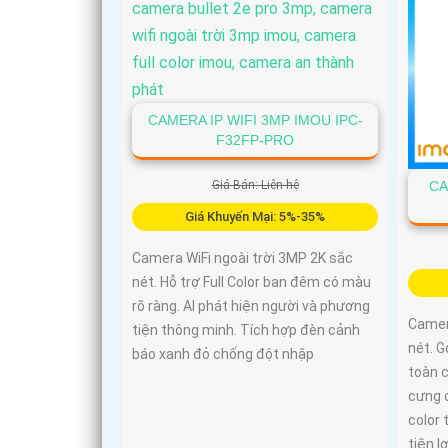
CAMERA IP WIFI 3MP IMOU IPC-
F32FP-PRO
Giá Bán: Liên hệ
CA
Giá Khuyến Mại: 5%-35%
Camera WiFi ngoài trời 3MP 2K sắc
nét. Hỗ trợ Full Color ban đêm có màu
rõ ràng. AI phát hiện người và phương
Camer
tiện thông minh. Tích hợp đèn cảnh
nét. G
báo xanh đỏ chống đột nhập
toàn c
cưng c
color 
tiện l