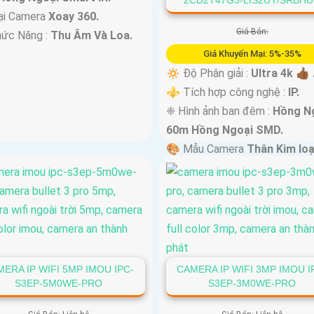
ại Camera
Xoay 360.
Giá Bán:
hức Năng :
Thu Âm Và Loa.
Giá Khuyến Mại: 5%-35%
🔅 Độ Phân giải :
Ultra 4k 👍🏾 
⚜️ Tích hợp công nghệ :
IP.
❈ Hình ảnh ban đêm :
Hồng N
60m Hồng Ngoại SMD.
🎨 Mẫu Camera
Thân Kim loạ
Nhựa.
️⇝ Ưu Điểm :
Thu Âm.
ERA IP WIFI 5MP IMOU IPC-
CAMERA IP WIFI 3MP IMOU I
S3EP-5M0WE-PRO
S3EP-3M0WE-PRO