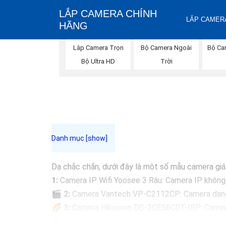
LẮP CAMERA CHÍNH
LẮP CAMERA
HÃNG
Lắp Camera Trọn
Bộ Camera Ngoài
Bộ Ca
Bộ Ultra HD
Trời
Dạ chắc chắn, dưới đây là một số mẫu camera giá r
1:
Camera IP Wifi Yoosee 3 Râu: Camera IP không dâ
🎬
2:
Camera Vantech VP-C2112CP: Camera dạng dom
🌈
3:
Camera Hikvision DS-2CE56C0T-IRP: Camera 
🔖
4:
Camera Dahua HAC-HDBW1200RP-Z: Camera d