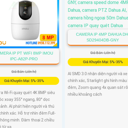
CAMERA IP 4MP DAHUA DH
SD29404DB-GNY
Giá Bán: Liên hệ
MERA IP PT WIFI 8MP IMOU
IPC-A82P-PRO
Giá Khuyến Mại: 5%-35%
Giá Bán: Liên hệ
AI SMD 3.0 nhận diện người và xe
chính xác, Starlight ghi hình màu
Giá Khuyến Mại: 5%-35%
đêm, Zoom quang 4x quan sát rõ
a Wi-Fi quay quét 4K 8MP siêu
nhiều khoảng cách
óc xoay 355° ngang, 80° dọc
ảnh. AI phát hiện người và thú
hính xác. Hỗ trợ nhìn đêm Full-
thông minh. Đàm thoại 2 chiều
ợi từ xa