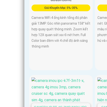
Giá Bán: Liên hệ
Giá Khuyến Mại: 5%-35%
Camera WiFi 4 ống kính tổng độ phân
Camera
giải 13MP. Góc nhìn panorama 158° kết
nét. G
hợp quay quét thông minh. Zoom kết
màu rõ
hợp 12X quan sát xa rõ nét hơn. Full
phương
Color ban đêm với 4 chế độ ánh sáng
hú và
thông minh