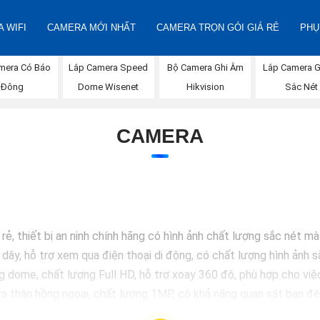
 WIFI
CAMERA MỚI NHẤT
CAMERA TRỌN GÓI GIÁ RẺ
PHỤ
Lắp Camera Speed
Bộ Camera Ghi Âm
Lắp Camera G
mera Có Báo
Dome Wisenet
Hikvision
Sắc Nét
Đông
CAMERA
ẻ, thiết bị an ninh chính hãng có hình ảnh chất lượng sắc nét m
y, hỗ trợ xem qua điện thoại di động, có chất lượng hình ảnh sắ
e, chất lượng Full HD, hỗ trợ xoay 360 độ, phù hợp cho việc l
thân hồng ngoại, chất lượng 1MP, có khả năng quan sát ban đêm
ome chất lượng 2MP, hỗ trợ các tính năng như chống ngược 