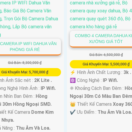
COMBO 4 CAMERA DAHUA 
XƯỞNG GIÁ TỐT
CAMERA IP WIFI DAHUA VĂN
PHÒNG GIÁ RẺ
Giá Bán: 6,500,000 ₫
Giá Bán: 8,300,000 ₫
Giá Khuyến Mại: 5,500,000 ₫
️⚡ Hình Ành Chất Lượng :
3k .
Giá Khuyến Mại: 5,700,000 ₫
nh Ảnh Sắc nét :
2K Lite .
⚛️ Công Nghệ :
IP Wifi.
ng Nghệ Hình Ảnh :
IP Wifi.
❈ Khoảng Cách Ban Đêm :
Hồ
m Nhìn Ban Đêm :
Hồng
Ngoại 30m Có Màu Ban Ðêm
i 30m Hồng Ngoại SMD.
👑 Thiết Kế Camera
Xoay 360
hiết Kế Camera
Dome Kim
️✔️ Ưu Điểm :
Thu Âm Và Loa.
+ Nhựa.
ả Năng :
Thu Âm Và Loa.