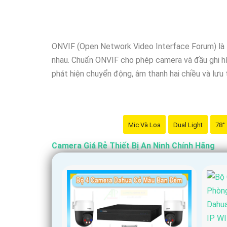
Nhớ kiểm tra kỹ thông số kỹ thuật cũng như ngu
ONVIF (Open Network Video Interface Forum) là t
'
nhau. Chuẩn ONVIF cho phép camera và đầu ghi hìn
phát hiện chuyển động, âm thanh hai chiều và lưu t
Mic Và Loa
Dual Light
78°
Camera Giá Rẻ Thiết Bị An Ninh Chính Hãng