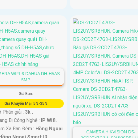
ERA WIFI 6 DAHUA DH-H5AS
5MP
Giá Bán:
Giá Khuyến Mại: 5%-35%
 Phân giải :
3k .
ang Bị Công Nghệ :
IP Wifi.
ầm Xa Ban Đêm :
Hồng Ngoại
CAMERA HIKVISION DS-
Hồng Ngoại Smart IR.
2CD2T47G3-LIS2UY/SRBH