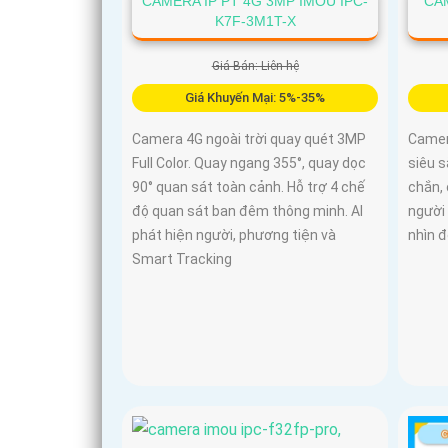
CAMERA IP PT 4G 3MP IMOU IPC-
CAM
K7F-3M1T-X
Giá Bán: Liên hệ
Giá Khuyến Mại: 5%-35%
Camera 4G ngoài trời quay quét 3MP
Camera
Full Color. Quay ngang 355°, quay dọc
siêu s
90° quan sát toàn cảnh. Hỗ trợ 4 chế
chắn, 
độ quan sát ban đêm thông minh. AI
người
phát hiện người, phương tiện và
nhìn 
Smart Tracking