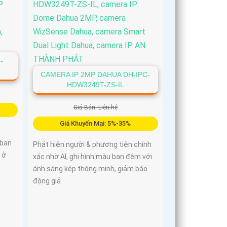
-
CAMERA IP 2MP DAHUA DH-IPC-
HDW3249T-ZS-IL
Giá Bán: Liên hệ
Giá Khuyến Mại: 5%-35%
 ban
Phát hiện người & phương tiện chính
 ở
xác nhờ AI, ghi hình màu ban đêm với
ánh sáng kép thông minh, giảm báo
động giả