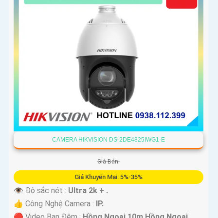
CAMERA HIKVISION DS-2DE4825IWG1-E
Giá Bán:
Giá Khuyến Mại: 5%-35%
👁 Độ sắc nét :
Ultra 2k + .
👍 Công Nghệ Camera :
IP.
🔴 Video Ban Đêm :
Hồng Ngoại 10m Hồng Ngoại