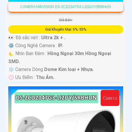
CAMERA HIKVISION DS-2CD2347G3-LIS2UY/SRBHUN
Giá Bán:
Giá Khuyến Mại: 5%-35%
👀 Độ sắc nét :
Ultra 2k + .
⚙ Công Nghệ Camera :
IP.
🌜 Nhìn Ban Đêm :
Hồng Ngoại 30m Hồng Ngoại
SMD.
❄ Camera Dòng
Dome Kim loại + Nhựa.
️💮 Ưu Điểm :
Thu Âm.