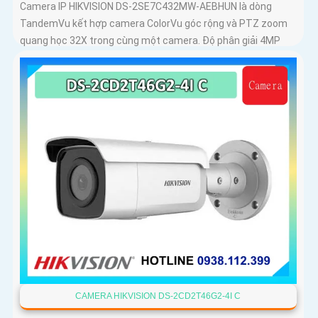
Camera IP HIKVISION DS-2SE7C432MW-AEBHUN là dòng
TandemVu kết hợp camera ColorVu góc rộng và PTZ zoom
quang học 32X trong cùng một camera. Độ phân giải 4MP
hồng ngoại 200m chuẩn nén H
CAMERA HIKVISION DS-2CD2T46G2-4I C