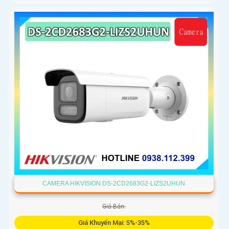
CAMERA HIKVISION DS-2CD2683G2-LIZS2UHUN
Giá Bán:
Giá Khuyến Mại: 5%-35%