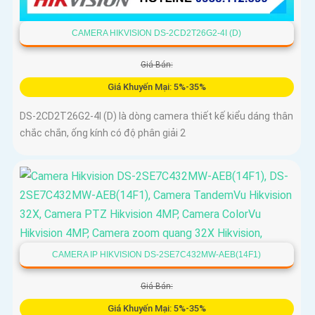
CAMERA HIKVISION DS-2CD2T26G2-4I (D)
Giá Bán:
Giá Khuyến Mại: 5%-35%
DS-2CD2T26G2-4I (D) là dòng camera thiết kế kiểu dáng thân
chắc chắn, ống kính có độ phân giải 2
CAMERA IP HIKVISION DS-2SE7C432MW-AEB(14F1)
Giá Bán:
Giá Khuyến Mại: 5%-35%