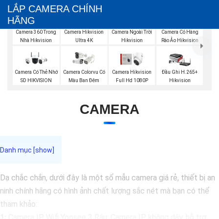
LẮP CAMERA CHÍNH
HÃNG
Camera 360 Trong
Camera Hikvision
Camera Ngoài Trời
Camera Có Hàng
Nhà Hikvision
Ultra 4K
Hikvision
Rào Ảo Hikvision
Camera Có Thẻ Nhớ
Camera Colorvu Có
Camera Hikvision
Đầu Ghi H.265+
SD HIKVISION
Màu Ban Đêm
Full Hd 1080P
Hikvision
CAMERA
Dạ chắc chắn, dưới đây là một số mẫu camera giá rẻ, thiết bị an
ninh chính hãng có hình ảnh chất lượng sắc nét mà bạn có thể
tham khảo:
1:
Camera IP Wifi Yoosee 3 Râu: Camera IP không dây, hỗ trợ