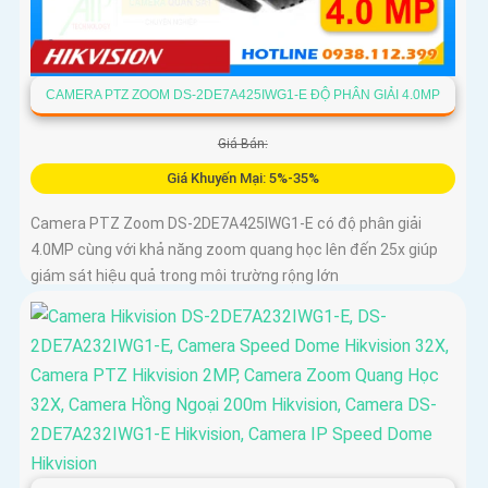
CAMERA PTZ ZOOM DS-2DE7A425IWG1-E ĐỘ PHÂN GIẢI 4.0MP
Giá Bán:
Giá Khuyến Mại: 5%-35%
Camera PTZ Zoom DS-2DE7A425IWG1-E có độ phân giải
4.0MP cùng với khả năng zoom quang học lên đến 25x giúp
giám sát hiệu quả trong môi trường rộng lớn