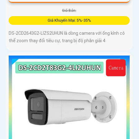
Giá Bán:
Giá Khuyến Mại: 5%-35%
DS-2CD2643G2-LIZS2UHUN là dòng camera với ống kính có
thể zoom thay đổi tiêu cự, trang bị độ phân giải 4