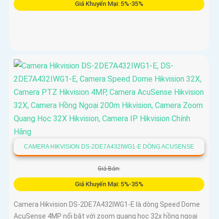
Giá Khuyến Mại: 5%-35%
CAMERA HIKVISION DS-2DE7A432IWG1-E DÒNG ACUSENSE
Giá Bán:
Giá Khuyến Mại: 5%-35%
Camera Hikvision DS-2DE7A432IWG1-E là dòng Speed Dome
AcuSense 4MP nổi bật với zoom quang học 32x hồng ngoại