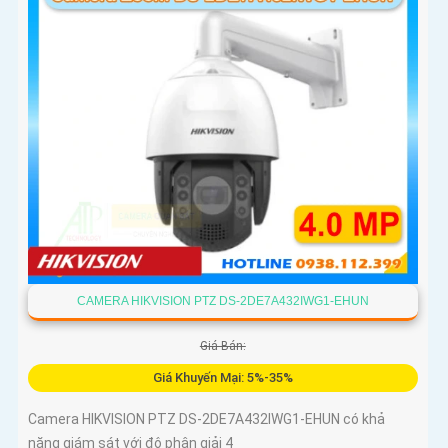
CAMERA HIKVISION PTZ DS-2DE7A432IWG1-EHUN
Giá Bán:
Giá Khuyến Mại: 5%-35%
Camera HIKVISION PTZ DS-2DE7A432IWG1-EHUN có khả
năng giám sát với độ phân giải 4