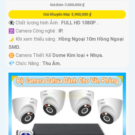
Giá Bán: 7,000,000 ₫
Giá Khuyến Mại: 5,900,000 ₫
👁️‍🗨 Chất lượng hình Ảnh :
FULL HD 1080P .
🕉️ Camera Công nghệ :
IP.
🌛 Khi xem thiếu sáng :
Hồng Ngoại 10m Hồng Ngoại
SMD.
♊ Camera Thiết Kế
Dome Kim loại + Nhựa.
️💎 Chức Năng :
Thu Âm.