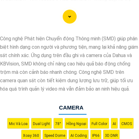
xem qua điện thoại di động, có chất lượng hình ảnh sắc nét, giá
cả phải chăng.
🎬
2:
Camera Vantech VP-C2112CP: Camera dạng dome, chất
lượng Full HD, hỗ trợ xoay 360 độ, phù hợp cho việc lắp đặt
Công nghệ Phát hiện Chuyển động Thông minh (SMD) giúp phân
trong nhà hoặc ngoài trời.
biệt hình dạng con người và phương tiện, mang lại khả năng giám
🌈
3:
Camera Hikvision DS-2CE56C0T-IRP: Camera thân hồng
sát chính xác. Ứng dụng trên đầu ghi và camera của Dahua và
ngoại, chất lượng 1MP, có khả năng quan sát ban đêm tốt, sắc
KBVision, SMD không chỉ nâng cao hiệu quả báo động chống
nét.
trộm mà còn cảnh báo nhanh chóng. Công nghệ SMD trên
🔖
4:
Camera Dahua HAC-HDBW1200RP-Z: Camera dome chất
camera quan sát còn tiết kiệm dung lượng lưu trữ, giúp tối ưu
lượng 2MP, hỗ trợ các tính năng như chống ngược sáng, chống
hóa quá trình quản lý video mà vẫn đảm bảo an ninh hiệu quả.
nước.
Nhớ kiểm tra kỹ thông số kỹ thuật cũng như nguồn gốc xuất xứ
CAMERA
của sản phẩm trước khi mua nhé để
Hoàn toàn tin cậy
là sản
phẩm chính hãng và đáng tin cậy.
Mic Và Loa
Dual Light
78°
Hồng Ngoại
Full Color
AI
CMOS
Xoay 360
Speed Dome
AI Coding
IP66
3D DNR