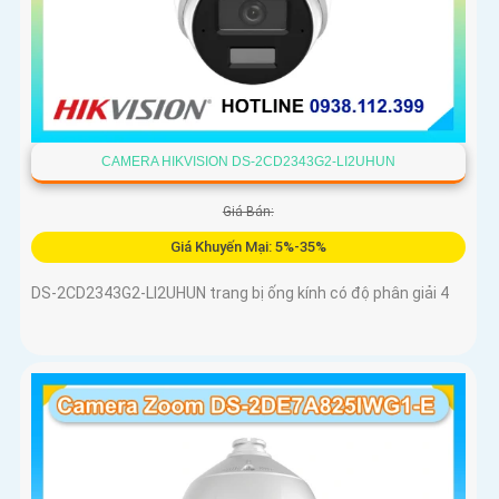
CAMERA HIKVISION DS-2CD2343G2-LI2UHUN
Giá Bán:
Giá Khuyến Mại: 5%-35%
DS-2CD2343G2-LI2UHUN trang bị ống kính có độ phân giải 4