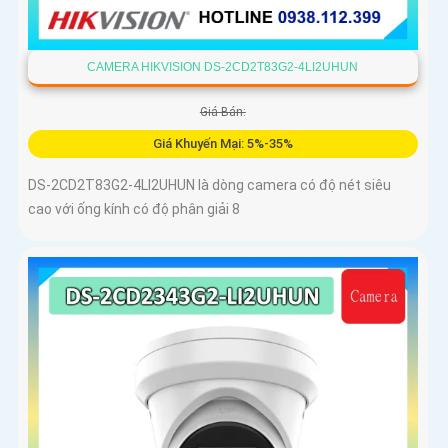
CAMERA HIKVISION DS-2CD2T83G2-4LI2UHUN
Giá Bán:
Giá Khuyến Mại: 5%-35%
DS-2CD2T83G2-4LI2UHUN là dòng camera có độ nét siêu
cao với ống kính có độ phân giải 8