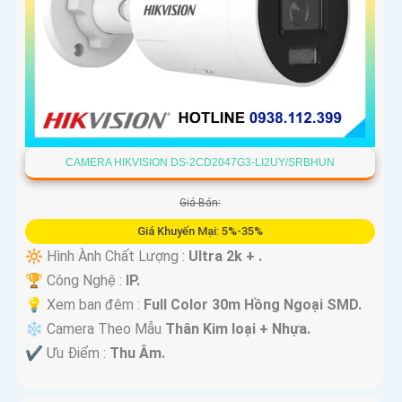
CAMERA HIKVISION DS-2CD2047G3-LI2UY/SRBHUN
Giá Bán:
Giá Khuyến Mại: 5%-35%
🔆 Hình Ành Chất Lượng :
Ultra 2k + .
🏆 Công Nghệ :
IP.
💡 Xem ban đêm :
Full Color 30m Hồng Ngoại SMD.
❄ Camera Theo Mẫu
Thân Kim loại + Nhựa.
️✔️ Ưu Điểm :
Thu Âm.