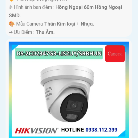
❈ Hình ảnh ban đêm :
Hồng Ngoại 60m Hồng Ngoại
SMD.
🎨 Mẫu Camera
Thân Kim loại + Nhựa.
️⇝ Ưu Điểm :
Thu Âm.