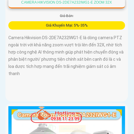
CAMERA HIKVISION DS-2DE7A232IWG1-E ZOOM 32X
Giá Bán:
Giá Khuyến Mại: 5%-35%
Camera Hikvision DS-2DE7A232IWG1-E là dòng camera PTZ
ngoài trời với khả năng zoom vượt trội lên đến 32X, nhờ tích
hợp công nghệ AI thông minh giúp phát hiện chuyển động và
phân biệt người/ phương tiện chính xát bên cạnh đó là c và
loa dược tích hợp mang đến trãi nghiệm giám sát có âm
thanh