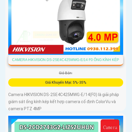
CAMERA HIKVISION DS-2SE4C425MWG-E/14 F0 ỐNG KÍNH KÉP
Giá Bán:
Giá Khuyến Mại: 5%-35%
Camera HIKVISION DS-2SE4C425MWG-E/14(F0) là giải pháp
giám sát ống kính kép kết hợp camera cố định ColorVu và
camera PTZ 4MP