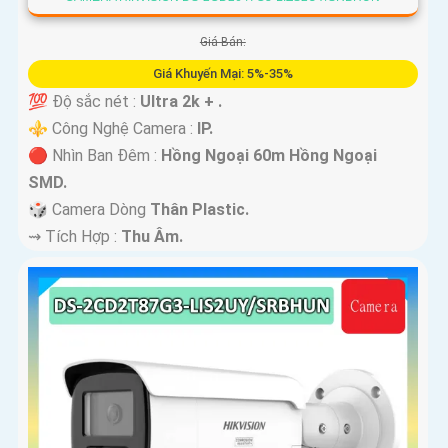
Giá Bán:
Giá Khuyến Mại: 5%-35%
💯 Độ sắc nét :
Ultra 2k + .
⚜️ Công Nghệ Camera :
IP.
🔴 Nhìn Ban Đêm :
Hồng Ngoại 60m Hồng Ngoại
SMD.
🎲 Camera Dòng
Thân Plastic.
️⇝ Tích Hợp :
Thu Âm.