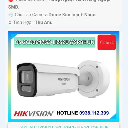
SMD.
🌧️ Cấu Tạo Camera
Dome Kim loại + Nhựa.
️➲ Tích Hợp :
Thu Âm.
CAMERA HIKVISION DS-2CD2647G3-LIZS2UY/SRBHUN