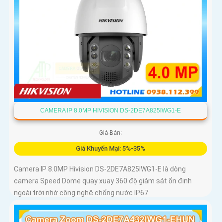
CAMERA IP 8.0MP HIVISION DS-2DE7A825IWG1-E
Giá Bán:
Giá Khuyến Mại: 5%-35%
Camera IP 8.0MP Hivision DS-2DE7A825IWG1-E là dòng
camera Speed Dome quay xuay 360 độ giám sát ổn định
ngoài trời nhờ công nghệ chống nước IP67