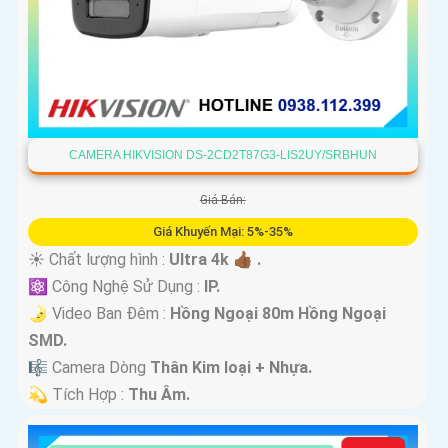
CAMERA HIKVISION DS-2CD2T87G3-LIS2UY/SRBHUN
Giá Bán:
Giá Khuyến Mại: 5%-35%
☀️ Chất lượng hình :
Ultra 4k 👍🏾 .
⚛️ Công Nghệ Sử Dụng :
IP.
🌛 Video Ban Đêm :
Hồng Ngoại 80m Hồng Ngoại
SMD.
🎼️ Camera Dòng
Thân Kim loại + Nhựa.
️💫 Tích Hợp :
Thu Âm.