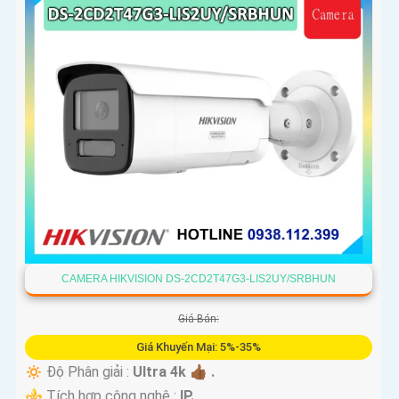
CAMERA HIKVISION DS-2CD2T47G3-LIS2UY/SRBHUN
Giá Bán:
Giá Khuyến Mại: 5%-35%
🔅 Độ Phân giải :
Ultra 4k 👍🏾 .
⚜️ Tích hợp công nghệ :
IP.