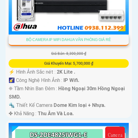
BỘ CAMERA IP WIFI DAHUA VĂN PHÒNG GIÁ RẺ
Giá Bán: 8,300,000 ₫
Giá Khuyến Mại: 5,700,000 ₫
️⚡ Hình Ảnh Sắc nét :
2K Lite .
🌠 Công Nghệ Hình Ảnh :
IP Wifi.
❈ Tầm Nhìn Ban Đêm :
Hồng Ngoại 30m Hồng Ngoại
SMD.
🔩 Thiết Kế Camera
Dome Kim loại + Nhựa.
️✤ Khả Năng :
Thu Âm Và Loa.