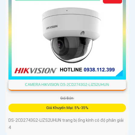
CAMERA HIKVISION DS-2CD2743G2-LIZS2UHUN
Giá Bán:
Giá Khuyến Mại: 5%-35%
DS-2CD2743G2-LIZS2UHUN trang bị ống kính có độ phân giải
4