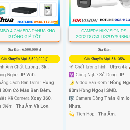
MBO 4 CAMERA DAHUA KHO
CAMERA HIKVISION DS-
XƯỞNG GIÁ TỐT
2CD2T87G3-LIS2UY/SRBH
Giá Bán: 6,500,000 ₫
Giá Bán:
Giá Khuyến Mại: 5,500,000 ₫
Giá Khuyến Mại: 5%-35%
nh Ành Chất Lượng :
3k .
☀️ Chất lượng hình :
Ultra 4k 👍
ông Nghệ :
IP Wifi.
⚛️ Công Nghệ Sử Dụng :
IP.
oảng Cách Ban Đêm :
Hồng
🌛 Video Ban Đêm :
Hồng Ng
i 30m Có Màu Ban Ðêm.
80m Hồng Ngoại SMD.
hiết Kế Camera
Xoay 360.
🎼️ Camera Dòng
Thân Kim lo
u Điểm :
Thu Âm Và Loa.
Nhựa.
️💫 Tích Hợp :
Thu Âm.