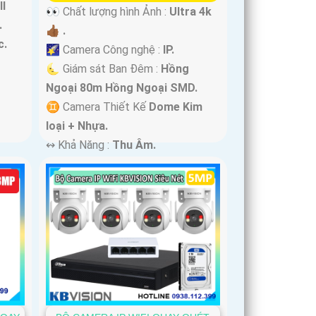
ll
👀 Chất lượng hình Ảnh :
Ultra 4k
.
👍🏾 .
c.
🌠 Camera Công nghệ :
IP.
🌜 Giám sát Ban Đêm :
Hồng
Ngoại 80m Hồng Ngoại SMD.
♊ Camera Thiết Kế
Dome Kim
loại + Nhựa.
️↭ Khả Năng :
Thu Âm.