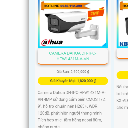
thông minh, giúp đảm bảo an toàn
tuyệt đối cho khu vực kho hàng
CAMERA DAHUA DH-IPC-
HFW1431M-A-VN
Giá Bán: 2,600,000 ₫
Giá Khuyến Mại: 1,820,000 ₫
Nếu b
Camera Dahua DH-IPC-HFW1431M-A-
bỉ, hì
VN 4MP sử dụng cảm biến CMOS 1/2.
KX‑AD
9”, hỗ trợ chuẩn nén H265+, WDR
cho m
120dB, phát hiện người thông minh.
Tích hợp mic, tầm hồng ngoại 80m,
chống nước...