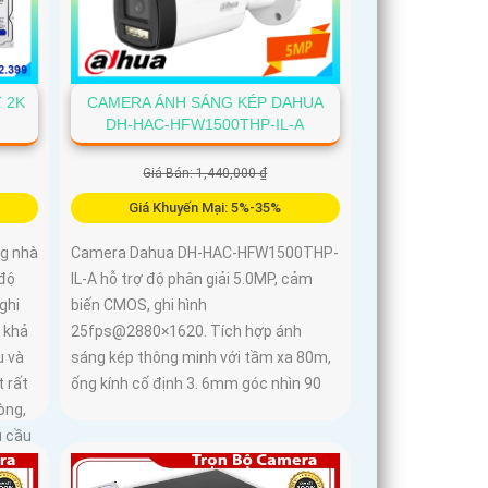
CAMERA ÁNH SÁNG KÉP DAHUA
 2K
DH-HAC-HFW1500THP-IL-A
Giá Bán: 1,440,000 ₫
Giá Khuyến Mại: 5%-35%
Camera Dahua DH-HAC-HFW1500THP-
ng nhà
IL-A hỗ trợ độ phân giải 5.0MP, cảm
 độ
biến CMOS, ghi hình
ghi
25fps@2880×1620. Tích hợp ánh
 khả
sáng kép thông minh với tầm xa 80m,
u và
ống kính cố định 3. 6mm góc nhìn 90
 rất
òng,
u cầu
m vừa