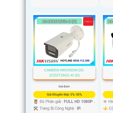
'
CAMERA HIKVISION DS-
2CD2T26G2-4I (D)
Giá Bán:
Giá Khuyến Mại: 5%-35%
🦉 Độ Phân giải :
FULL HD 1080P .
☀️ Hì
⚒ Trang Bị Công Nghệ :
IP.
⚜️ Cô