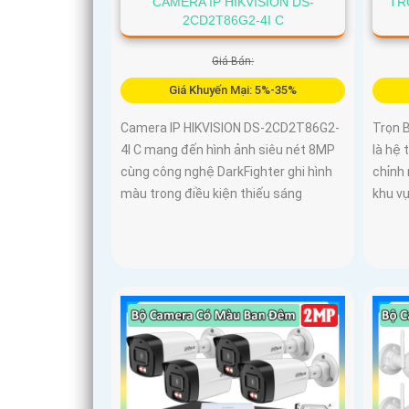
CAMERA IP HIKVISION DS-
TR
2CD2T86G2-4I C
Giá Bán:
Giá Khuyến Mại: 5%-35%
Camera IP HIKVISION DS-2CD2T86G2-
Trọn 
4I C mang đến hình ảnh siêu nét 8MP
là hệ 
cùng công nghệ DarkFighter ghi hình
chỉnh
màu trong điều kiện thiếu sáng
khu vự