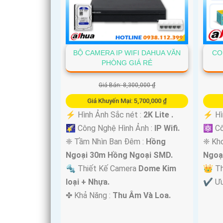
BỘ CAMERA IP WIFI DAHUA VĂN
CO
PHÒNG GIÁ RẺ
Giá Bán: 8,300,000 ₫
Giá Khuyến Mại: 5,700,000 ₫
️⚡ Hình Ảnh Sắc nét :
2K Lite .
️⚡ Hì
🌠 Công Nghệ Hình Ảnh :
IP Wifi.
⚛️ C
❈ Tầm Nhìn Ban Đêm :
Hồng
❈ Kh
Ngoại 30m Hồng Ngoại SMD.
Ngoạ
🔩 Thiết Kế Camera
Dome Kim
👑 T
loại + Nhựa.
️✔️ Ư
️✤ Khả Năng :
Thu Âm Và Loa.