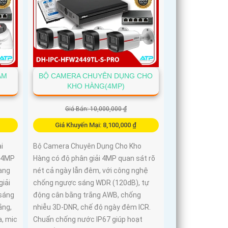
 2
ÀM
BỘ CAMERA CHUYÊN DỤNG CHO
KHO HÀNG(4MP)
Giá Bán: 10,000,000 ₫
Giá Khuyến Mại: 8,100,000 ₫
i
Bộ Camera Chuyên Dụng Cho Kho
e 4MP
Hàng có độ phân giải 4MP quan sát rõ
ang
nét cả ngày lẫn đêm, với công nghệ
giải
chống ngược sáng WDR (120dB), tự
sáng
động cân bằng trắng AWB, chống
ắng,
nhiễu 3D-DNR, chế độ ngày đêm ICR.
a, mic
Chuẩn chống nước IP67 giúp hoạt