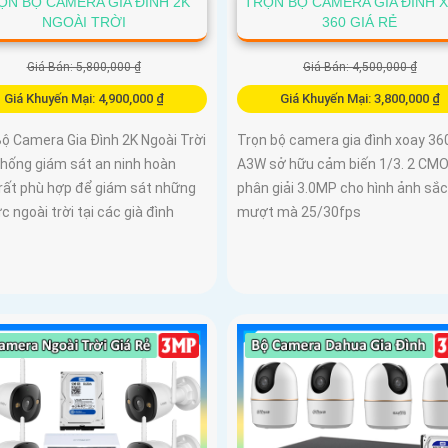
ỌN BỘ CAMERA GIA ĐÌNH 2K
TRỌN BỘ CAMERA GIA ĐÌNH 
NGOÀI TRỜI
360 GIÁ RẺ
Giá Bán: 5,800,000 ₫
Giá Bán: 4,500,000 ₫
Giá Khuyến Mại: 4,900,000 ₫
Giá Khuyến Mại: 3,800,000 ₫
Bộ Camera Gia Đình 2K Ngoài Trời
Trọn bộ camera gia đình xoay 36
thống giám sát an ninh hoàn
A3W sở hữu cảm biến 1/3. 2 CMO
 rất phù hợp để giám sát những
phân giải 3.0MP cho hình ảnh sắc
c ngoài trời tại các già đình
mượt mà 25/30fps