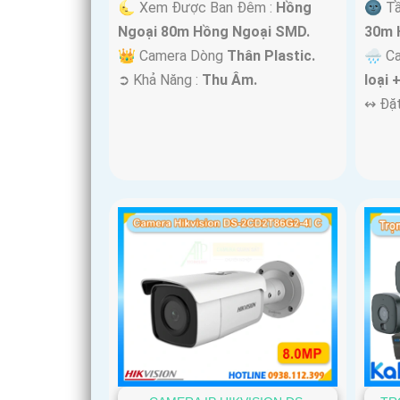
🌜 Xem Được Ban Đêm :
Hồng
🌚 T
Ngoại 80m Hồng Ngoại SMD.
30m 
👑 Camera Dòng
Thân Plastic.
🌧️ 
️➲ Khả Năng :
Thu Âm.
loại 
️↭ Đặ