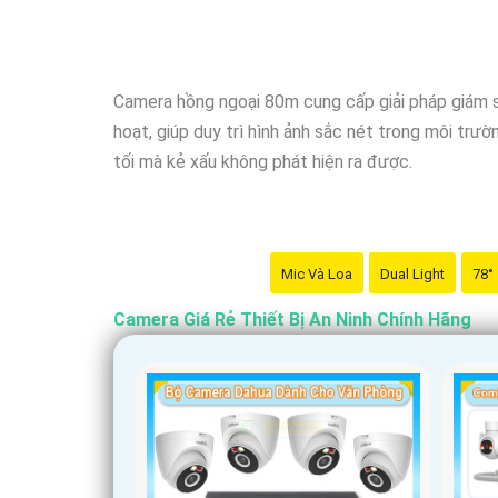
Nhớ kiểm tra kỹ thông số kỹ thuật cũng như ngu
Camera hồng ngoại 80m cung cấp giải pháp giám sá
hoạt, giúp duy trì hình ảnh sắc nét trong môi trư
tối mà kẻ xấu không phát hiện ra được.
Mic Và Loa
Dual Light
78°
Camera Giá Rẻ Thiết Bị An Ninh Chính Hãng