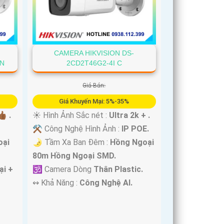
CAMERA HIKVISION DS-
UN
2CD2T46G2-4I C
Giá Bán:
Giá Khuyến Mại: 5%-35%
🏾 .
☀️ Hình Ảnh Sắc nét :
Ultra 2k + .
⚒ Công Nghệ Hình Ảnh :
IP POE.
oại
🌛 Tầm Xa Ban Đêm :
Hồng Ngoại
80m Hồng Ngoại SMD.
ại +
🕉️ Camera Dòng
Thân Plastic.
️↭ Khả Năng :
Công Nghệ AI.