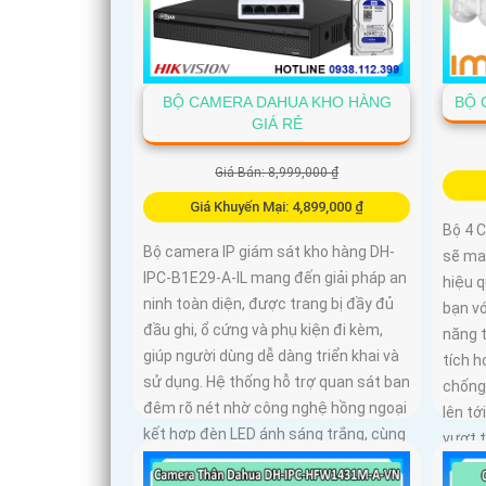
BỘ CAMERA DAHUA KHO HÀNG
BỘ 
GIÁ RẺ
Giá Bán: 8,999,000 ₫
Giá Khuyến Mại: 4,899,000 ₫
Bộ 4 
Bộ camera IP giám sát kho hàng DH-
sẽ ma
IPC-B1E29-A-IL mang đến giải pháp an
hiệu q
ninh toàn diện, được trang bị đầy đủ
bạn vớ
đầu ghi, ổ cứng và phụ kiện đi kèm,
năng 
giúp người dùng dễ dàng triển khai và
tích 
sử dụng. Hệ thống hỗ trợ quan sát ban
chống
đêm rõ nét nhờ công nghệ hồng ngoại
lên tớ
kết hợp đèn LED ánh sáng trắng, cùng
vượt t
khả năng phát hiện chuyển động