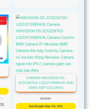
CAMERA HIKVISION DS-
2CD2387G3-LIS2UY/SRBHUN ÁNH
SÁNG KÉP COLORVU
 .
Giá Bán:
OE.
Giá Khuyến Mại: 5%-35%