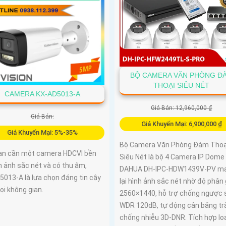
có thể đàm thoại được âm thanh
chiều.
BỘ CAMERA VĂN PHÒNG Đ
THOẠI SIÊU NÉT
CAMERA KX-AD5013-A
Giá Bán: 12,960,000 ₫
Giá Bán:
Giá Khuyến Mại: 6,900,000 ₫
Giá Khuyến Mại: 5%-35%
Bộ Camera Văn Phòng Đàm Thoạ
ạn cần một camera HDCVI bền
Siêu Nét là bộ 4 Camera IP Dom
nh ảnh sắc nét và có thu âm,
DAHUA DH-IPC-HDW1439V-PV m
5013‑A là lựa chọn đáng tin cậy
lại hình ảnh sắc nét nhờ độ phân 
ọi không gian.
2560×1440, hỗ trợ chống ngược 
WDR 120dB, tự động cân bằng tr
chống nhiễu 3D-DNR. Tích hợp lo