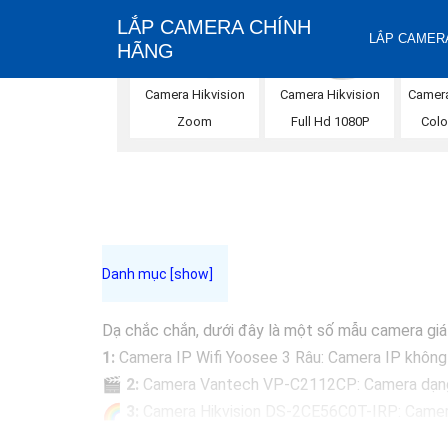
LẮP CAMERA CHÍNH
LẮP CAMERA
HÃNG
Camera Hikvision
Camera Hikvision
Camera
Zoom
Full Hd 1080P
Colo
Dạ chắc chắn, dưới đây là một số mẫu camera giá r
1:
Camera IP Wifi Yoosee 3 Râu: Camera IP không dâ
🎬
2:
Camera Vantech VP-C2112CP: Camera dạng dom
🌈
3:
Camera Hikvision DS-2CE56C0T-IRP: Camera 
🔖
4:
Camera Dahua HAC-HDBW1200RP-Z: Camera d