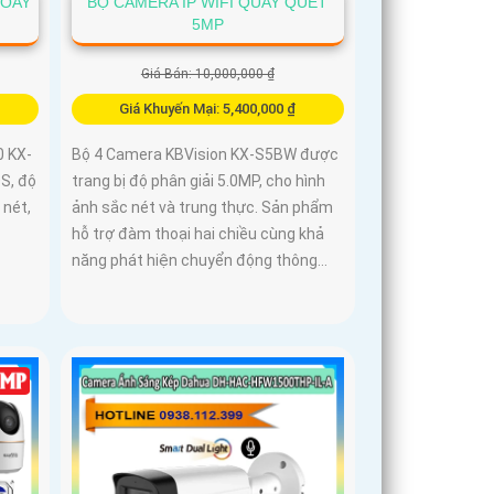
XOAY
BỘ CAMERA IP WIFI QUAY QUÉT
5MP
Giá Bán: 10,000,000 ₫
Giá Khuyến Mại: 5,400,000 ₫
0 KX-
Bộ 4 Camera KBVision KX-S5BW được
S, độ
trang bị độ phân giải 5.0MP, cho hình
 nét,
ảnh sắc nét và trung thực. Sản phẩm
hỗ trợ đàm thoại hai chiều cùng khả
năng phát hiện chuyển động thông...