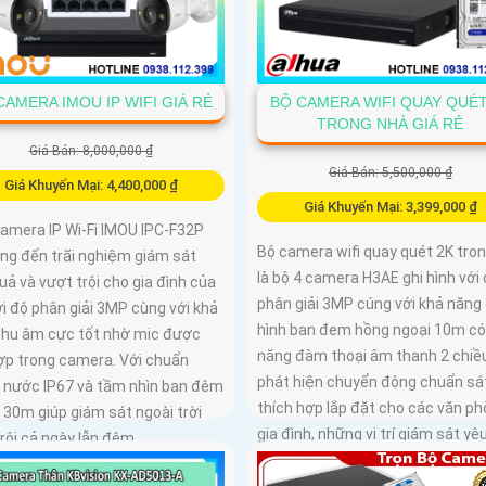
CAMERA IMOU IP WIFI GIÁ RẺ
BỘ CAMERA WIFI QUAY QUÉT
TRONG NHÀ GIÁ RẺ
Giá Bán: 8,000,000 ₫
Giá Bán: 5,500,000 ₫
Giá Khuyến Mại: 4,400,000 ₫
Giá Khuyến Mại: 3,399,000 ₫
Camera IP Wi-Fi IMOU IPC-F32P
Bộ camera wifi quay quét 2K tro
ng đến trãi nghiệm giám sát
là bộ 4 camera H3AE ghi hình với
uả và vượt trội cho gia đình của
phân giải 3MP cúng với khả năng 
i độ phân giải 3MP cùng với khả
hình ban đem hồng ngoại 10m có
thu âm cực tốt nhờ mic được
năng đàm thoại âm thanh 2 chiề
hợp trong camera. Với chuẩn
phát hiện chuyển động chuẩn sát
 nước IP67 và tầm nhìn ban đêm
thích hợp lắp đặt cho các văn ph
i 30m giúp giám sát ngoài trời
gia đình, những vị trí giám sát yê
rội cả ngày lẫn đêm
camera vừa có thể giám sát đê