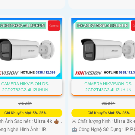
CAMERA HIKVISION DS-
CAMERA HIKVISION DS-
2CD2T83G2-4LI2UHUN
2CD2T43G2-4LI2UHUN
Giá Bán:
Giá Bán:
Giá Khuyến Mại: 5%-35%
Giá Khuyến Mại: 5%-35%
nh Ảnh Sắc nét :
Ultra 4k 👍🏾 .
☀️ Chất lượng hình :
Ultra 2k +
ng Nghệ Hình Ảnh :
IP.
🤖️ Công Nghệ Sử Dụng :
IP P