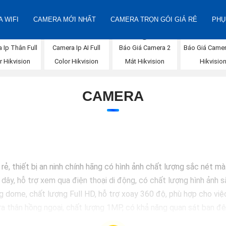
 WIFI
CAMERA MỚI NHẤT
CAMERA TRỌN GÓI GIÁ RẺ
PHỤ
Báo Giá Camera 2
Báo Giá Camer
 Ip Thân Full
Camera Ip AI Full
Mắt Hikvision
Hikvisio
r Hikvision
Color Hikvision
CAMERA
ẻ, thiết bị an ninh chính hãng có hình ảnh chất lượng sắc nét m
y, hỗ trợ xem qua điện thoại di động, có chất lượng hình ảnh sắ
e, chất lượng Full HD, hỗ trợ xoay 360 độ, phù hợp cho việc l
thân hồng ngoại, chất lượng 1MP, có khả năng quan sát ban đêm
ome chất lượng 2MP, hỗ trợ các tính năng như chống ngược 