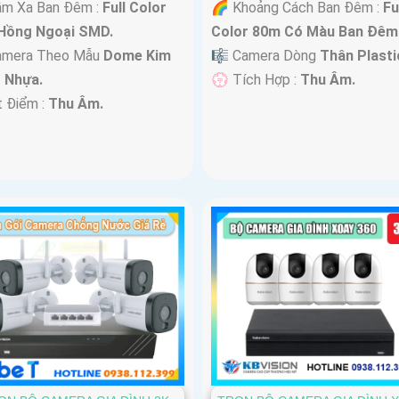
ầm Xa Ban Đêm :
Full Color
🌈 Khoảng Cách Ban Đêm :
Fu
Hồng Ngoại SMD.
Color 80m Có Màu Ban Ðêm
Camera Theo Mẫu
Dome Kim
🎼️ Camera Dòng
Thân Plasti
+ Nhựa.
️💮 Tích Hợp :
Thu Âm.
t Điểm :
Thu Âm.