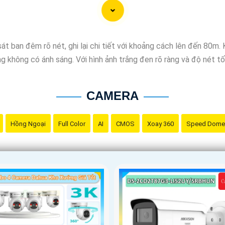
ồn gốc xuất xứ của sản phẩm trước khi mua nhé để
Hoàn toàn tin
t ban đêm rõ nét, ghi lại chi tiết với khoảng cách lên đến 80m. 
ờng không có ánh sáng. Với hình ảnh trắng đen rõ ràng và độ nét 
CAMERA
Hồng Ngoại
Full Color
AI
CMOS
Xoay 360
Speed Dome