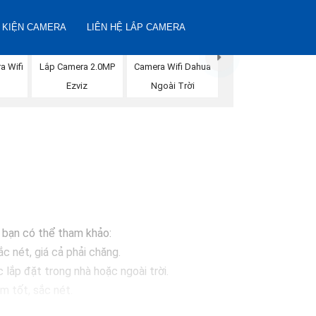
 KIỆN CAMERA
LIÊN HỆ LẮP CAMERA
a Wifi
Camera Wifi Dahua
Lắp Camera 2.0MP
n
Ngoài Trời
Ezviz
à bạn có thể tham khảo:
c nét, giá cả phải chăng.
ắp đặt trong nhà hoặc ngoài trời.
 tốt, sắc nét.
sáng, chống nước.