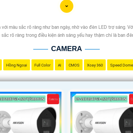
ồn gốc xuất xứ của sản phẩm trước khi mua nhé để
Hoàn toàn tin
 với màu sắc rõ ràng như ban ngày, nhờ vào đèn LED trợ sáng. 
 sắc rõ ràng trong điều kiện ánh sáng yếu hay thậm chí là ban đê
CAMERA
Hồng Ngoại
Full Color
AI
CMOS
Xoay 360
Speed Dome