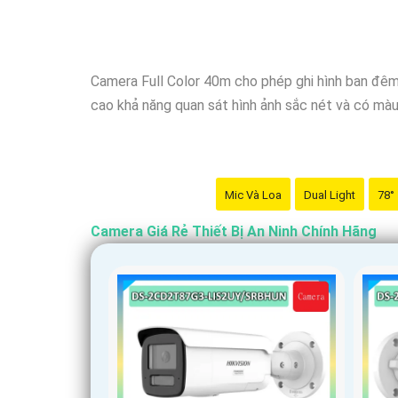
Nhớ kiểm tra kỹ thông số kỹ thuật cũng như ngu
Camera Full Color 40m cho phép ghi hình ban đêm
cao khả năng quan sát hình ảnh sắc nét và có màu
Mic Và Loa
Dual Light
78°
Camera Giá Rẻ Thiết Bị An Ninh Chính Hãng