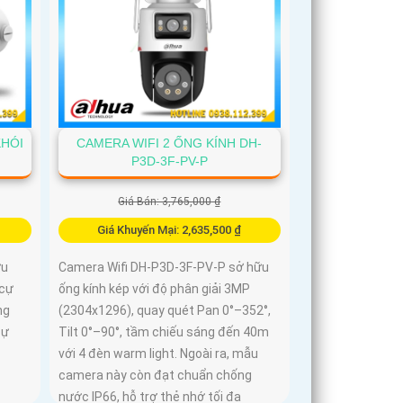
KHÓI
CAMERA WIFI 2 ỐNG KÍNH DH-
P3D-3F-PV-P
Giá Bán: 3,765,000 ₫
Giá Khuyến Mại: 2,635,500 ₫
ữu
Camera Wifi DH-P3D-3F-PV-P sở hữu
 cự
ống kính kép với độ phân giải 3MP
ng
(2304x1296), quay quét Pan 0°–352°,
cự
Tilt 0°–90°, tầm chiếu sáng đến 40m
với 4 đèn warm light. Ngoài ra, mẫu
camera này còn đạt chuẩn chống
nước IP66, hỗ trợ thẻ nhớ tối đa