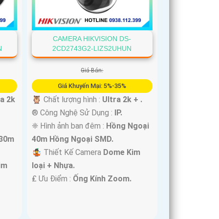
CAMERA HIKVISION DS-
N
2CD2743G2-LIZS2UHUN
Giá Bán:
Giá Khuyến Mại: 5%-35%
ra 2k
🦉 Chất lượng hình :
Ultra 2k + .
®️ Công Nghệ Sử Dụng :
IP.
❈ Hình ảnh ban đêm :
Hồng Ngoại
 30m
40m Hồng Ngoại SMD.
🤹 Thiết Kế Camera
Dome Kim
im
loại + Nhựa.
️₤ Ưu Điểm :
Ống Kính Zoom.