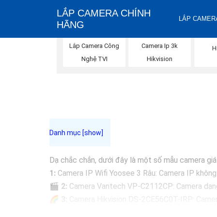
LẮP CAMERA CHÍNH
LẮP CAMERA
HÃNG
Camera 
Lắp Camera Công
Camera Ip 3k
H
Nghệ TVI
Hikvision
Dạ chắc chắn, dưới đây là một số mẫu camera giá r
1:
Camera IP Wifi Yoosee 3 Râu: Camera IP không dâ
🎬
2:
Camera Vantech VP-C2112CP: Camera dạng dom
🌈
3:
Camera Hikvision DS-2CE56C0T-IRP: Camera 
🔖
4:
Camera Dahua HAC-HDBW1200RP-Z: Camera d