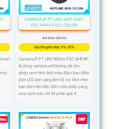
C-
CAMERA IP PT UNV WIFI UHO-
P2C-M4F4 FULL COLOR
Giá Bán: liên hệ
Giá Khuyến Mại: 5%-35%
 Smart
Camera IP PT UNV WiUho-P2C-M4F4Fi
là dòng camera wifi không dâ cho
 mọi
phép xem hình ảnh màu đậm ban đêm
Đèn LED ánh sáng ấm hỗ trợ tầm nhìn
ban đêm lên đến 30m vừa chiếu sáng
vừa cảnh báo với độ phân giải 4