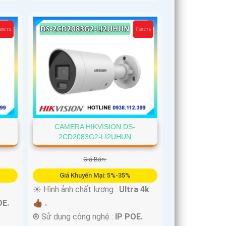
CAMERA HIKVISION DS-
2CD2083G2-LI2UHUN
Giá Bán:
Giá Khuyến Mại: 5%-35%
☀️ Hình ảnh chất lượng :
Ultra 4k
OE.
👍🏾 .
®️ Sử dụng công nghệ :
IP POE.