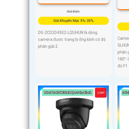
Giá Bán:
Giá Khuyến Mại: 5%-35%
DS-2CD2043G2-LI2UHUN là dòng
Camer
camera được trang bị ống kính có độ
SLHUN
phân giải 2
phân 
180°.
độ F1