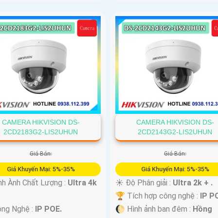
CAMERA HIKVISION DS-
CAMERA HIKVISION DS-
2CD2183G2-LIS2UHUN
2CD2143G2-LIS2UHUN
Giá Bán:
Giá Bán:
Giá Khuyến Mại: 5%-35%
Giá Khuyến Mại: 5%-35%
nh Ành Chất Lượng :
Ultra 4k
☀️ Độ Phân giải :
Ultra 2k + .
🏆 Tích hợp công nghệ :
IP P
ông Nghệ :
IP POE.
🌔 Hình ảnh ban đêm :
Hồng