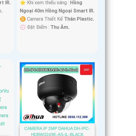
t IR.
⭐ Khi xem thiếu sáng :
Hồng
.
Ngoại 40m Hồng Ngoại Smart IR.
♊ Camera Thiết Kế
Thân Plastic.
️💮 Đặt Điểm :
Thu Âm.
CAMERA IP 2MP DAHUA DH-IPC-
HDBW3249E-AS-IL-BLACK