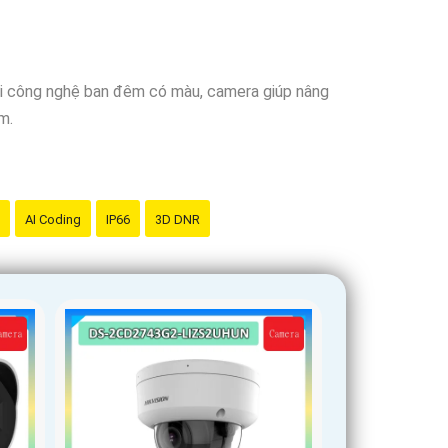
 cậy
là sản phẩm chính hãng và đáng tin cậy.
Với công nghệ ban đêm có màu, camera giúp nâng
m.
AI Coding
IP66
3D DNR