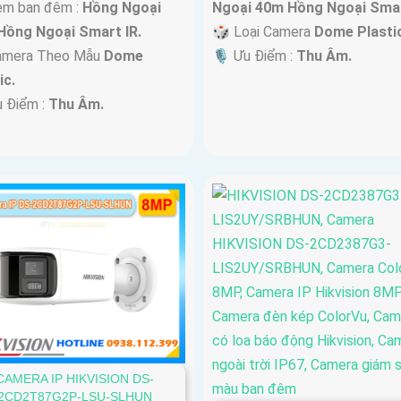
m ban đêm :
Hồng Ngoại
Ngoại 40m Hồng Ngoại Smar
Hồng Ngoại Smart IR.
🎲 Loại Camera
Dome Plastic
Camera Theo Mẫu
Dome
️🎙 Ưu Điểm :
Thu Âm.
ic.
u Điểm :
Thu Âm.
CAMERA IP HIKVISION DS-
2CD2T87G2P-LSU-SLHUN