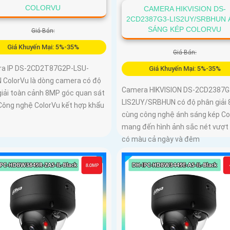
COLORVU
CAMERA HIKVISION DS-
2CD2387G3-LIS2UY/SRBHUN
SÁNG KÉP COLORVU
Giá Bán:
Giá Khuyến Mại: 5%-35%
Giá Bán:
a IP DS-2CD2T87G2P-LSU-
Giá Khuyến Mại: 5%-35%
 ColorVu là dòng camera có độ
Camera HIKVISION DS-2CD2387G
giải toàn cảnh 8MP góc quan sát
LIS2UY/SRBHUN có độ phân giải
 Công nghệ ColorVu kết hợp khẩu
cùng công nghệ ánh sáng kép Co
mang đến hình ảnh sắc nét vượt 
có màu cả ngày và đêm