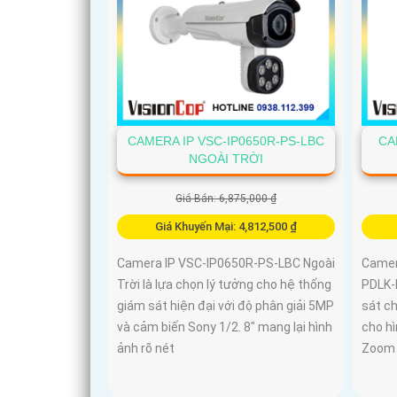
CAMERA IP VSC-IP0650R-PS-LBC
CA
NGOÀI TRỜI
Giá Bán: 6,875,000 ₫
Giá Khuyến Mại: 4,812,500 ₫
Camera IP VSC-IP0650R-PS-LBC Ngoài
Camer
Trời là lựa chọn lý tưởng cho hệ thống
PDLK-
giám sát hiện đại với độ phân giải 5MP
sát ch
và cảm biến Sony 1/2. 8" mang lại hình
cho hì
ảnh rõ nét
Zoom 