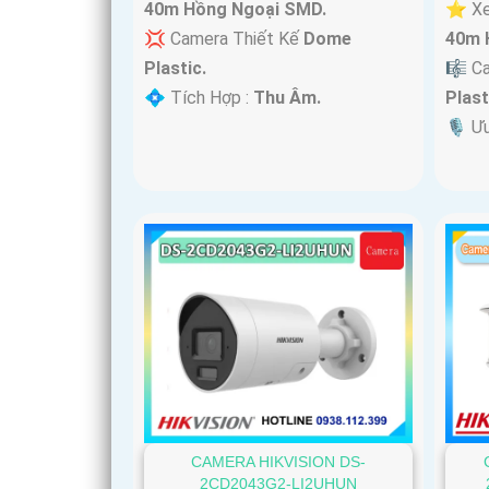
40m Hồng Ngoại SMD.
⭐ Xe
💢 Camera Thiết Kế
Dome
40m 
Plastic.
🎼️ 
️💠 Tích Hợp :
Thu Âm.
Plast
️🎙 Ư
CAMERA HIKVISION DS-
2CD2043G2-LI2UHUN