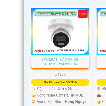
'
CAMERA HIKVISION DS-
2CD2343G2-LI2UHUN
Giá Bán:
Giá Khuyến Mại: 5%-35%
✨ Độ sắc nét :
Ultra 2k + .
☀️ Hì
⚜️ Công Nghệ Camera :
IP POE.
👍🏾 .
🔅 Video Ban Đêm :
Hồng Ngoại
👍 C