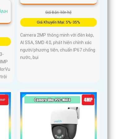
 ÁNH
Giá Bán: liên hệ
Giá Khuyến Mại: 5%-35%
Camera 2MP thông minh với đèn kép,
AI SSA, SMD 4.0, phát hiện chính xác
người/phương tiện, chuẩn IP67 chống
3-
nước, bụi
 8MP
lorVu
trội