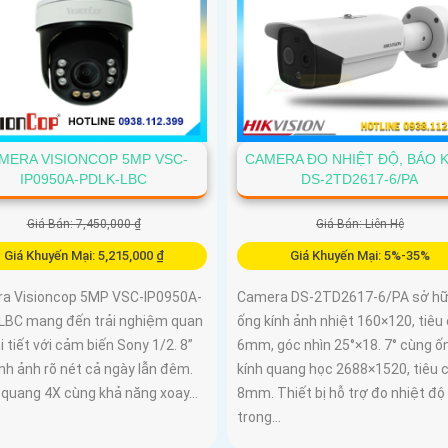
MERA VISIONCOP 5MP VSC-
CAMERA ĐO NHIỆT ĐỘ, BÁO 
IP0950A-PDLK-LBC
DS-2TD2617-6/PA
Giá Bán: 7,450,000 ₫
Giá Bán: Liên Hệ
Giá Khuyến Mại: 5,215,000 ₫
Giá Khuyến Mại: 5%-35%
a Visioncop 5MP VSC-IP0950A-
Camera DS-2TD2617-6/PA sở h
LBC mang đến trải nghiệm quan
ống kính ảnh nhiệt 160×120, tiêu
i tiết với cảm biến Sony 1/2. 8”
6mm, góc nhìn 25°×18. 7° cùng ố
nh ảnh rõ nét cả ngày lẫn đêm.
kính quang học 2688×1520, tiêu 
quang 4X cùng khả năng xoay...
8mm. Thiết bị hỗ trợ đo nhiệt độ
trong...