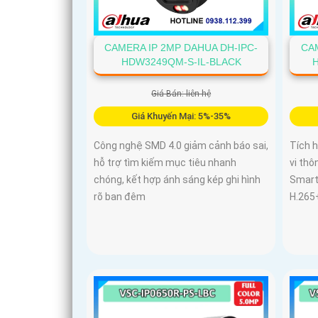
CAMERA IP 2MP DAHUA DH-IPC-
CAM
HDW3249QM-S-IL-BLACK
Giá Bán: liên hệ
Giá Khuyến Mại: 5%-35%
Công nghệ SMD 4.0 giảm cảnh báo sai,
Tích h
hỗ trợ tìm kiếm mục tiêu nhanh
vi th
chóng, kết hợp ánh sáng kép ghi hình
Smart 
rõ ban đêm
H.265