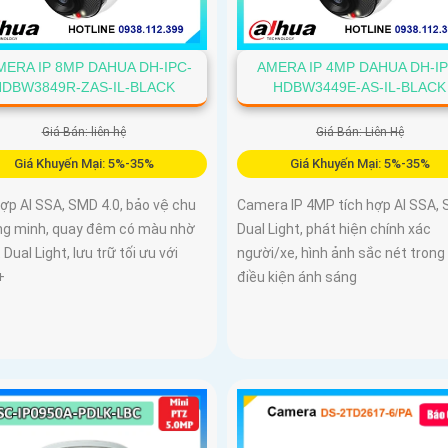
ERA IP 8MP DAHUA DH-IPC-
AMERA IP 4MP DAHUA DH-IP
HDBW3849R-ZAS-IL-BLACK
HDBW3449E-AS-IL-BLACK
Giá Bán: liên hệ
Giá Bán: Liên Hệ
Giá Khuyến Mại: 5%-35%
Giá Khuyến Mại: 5%-35%
ợp AI SSA, SMD 4.0, bảo vệ chu
Camera IP 4MP tích hợp AI SSA,
ông minh, quay đêm có màu nhờ
Dual Light, phát hiện chính xác
Dual Light, lưu trữ tối ưu với
người/xe, hình ảnh sắc nét trong
+
điều kiện ánh sáng