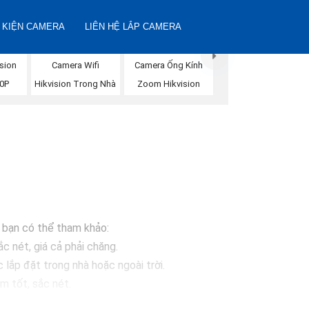
 KIỆN CAMERA
LIÊN HỆ LẮP CAMERA
Camera Wifi
sion
Camera Ống Kính
Hikvision Trong Nhà
80P
Zoom Hikvision
à bạn có thể tham khảo:
c nét, giá cả phải chăng.
ắp đặt trong nhà hoặc ngoài trời.
 tốt, sắc nét.
sáng, chống nước.