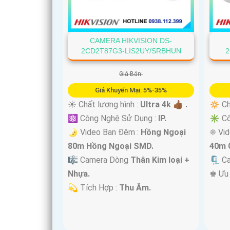
CAMERA HIKVISION DS-
2CD2T87G3-LIS2UY/SRBHUN
2
Giá Bán:
Giá Khuyến Mại: 5%-35%
☀️ Chất lượng hình :
Ultra 4k 👍🏾 .
🔅 Ch
⚛️ Công Nghệ Sử Dụng :
IP.
✳️ C
🌛 Video Ban Đêm :
Hồng Ngoại
❈ Vi
80m Hồng Ngoại SMD.
40m 
🎼️ Camera Dòng
Thân Kim loại +
🗜️ C
Nhựa.
️♚ Ưu
️💫 Tích Hợp :
Thu Âm.