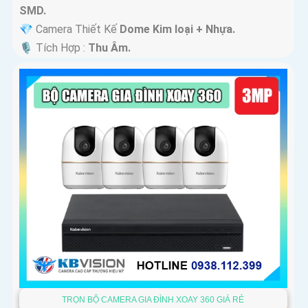
SMD.
💎 Camera Thiết Kế
Dome Kim loại + Nhựa.
️🎙 Tích Hợp :
Thu Âm.
TRỌN BỘ CAMERA GIA ĐÌNH XOAY 360 GIÁ RẺ