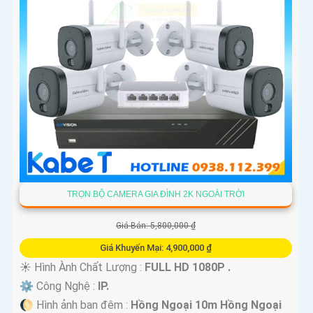
'
TRỌN BỘ CAMERA GIA ĐÌNH 2K NGOÀI TRỜI
Giá Bán: 5,800,000 ₫
Giá Khuyến Mại: 4,900,000 ₫
☀️ Hình Ành Chất Lượng :
FULL HD 1080P .
⚙ Công Nghệ :
IP.
🌔 Hình ảnh ban đêm :
Hồng Ngoại 10m Hồng Ngoại