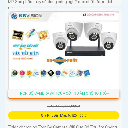
MP. Sản phẩm này sử dụng công nghệ mới nhất được tích
hợp từng...
TRỌN BỘ CAMERA WIFI CỬA CÓ THU ÂM CHỐNG TRỘM
Giá Bán: 8,980,000 ₫
Giá Khuyến Mại: 6,426,400 ₫
Thiết kế trọn bộ Trọn Bộ Camera Wifi Cửa Có Thu âm Chống