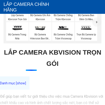
LẮP CAMERA CHÍNH
HÃNG
Bộ Camera Ghi Âm
Bộ Camera Chống
Bộ Camera Ban
Lắp Camera
Kbvision
Trộm Kbvision
Đêm Có Màu
Kbvision Trọn Gói
Kbvision
Bộ Camera Trong
Bộ Camera
Bộ Camera Chống
Trọn Bộ Camera Ip
Nhà
Hikvision Ban Đêm
Trộm Visioncop
Visioncop
Có Màu
LẮP CAMERA KBVISION TRỌN
GÓI
Để giúp bạn viết tư giới thiệu cho việc mua Camera Kbvision với
chiết khấu cao và hình ảnh chất lượng sắc nét, bạn có thể sử