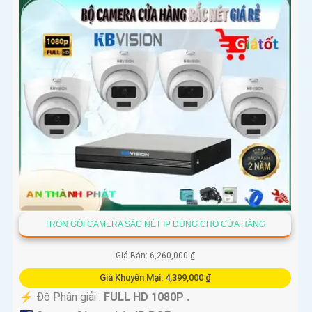
TRỌN GÓI CAMERA SẮC NÉT IP DÙNG CHO CỬA HÀNG
Giá Bán: 6,260,000 ₫
Giá Khuyến Mại: 4,399,000 ₫
️⚡ Độ Phân giải :
FULL HD 1080P .