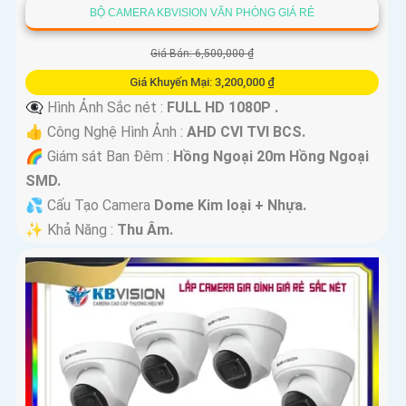
BỘ CAMERA KBVISION VĂN PHÒNG GIÁ RẺ
Giá Bán: 6,500,000 ₫
Giá Khuyến Mại: 3,200,000 ₫
👁️‍🗨 Hình Ảnh Sắc nét :
FULL HD 1080P .
👍 Công Nghệ Hình Ảnh :
AHD CVI TVI BCS.
🌈 Giám sát Ban Đêm :
Hồng Ngoại 20m Hồng Ngoại
SMD.
💦 Cấu Tạo Camera
Dome Kim loại + Nhựa.
️✨ Khả Năng :
Thu Âm.