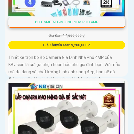
BỘ CAMERA GIA ĐÌNH NHÀ PHỐ 4MP
Giá Bán: 14,660,000 ₫
Giá Khuyến Mại: 9,288,800 ₫
Thiết kế trọn bộ Bộ Camera Gia Đình Nhà Phố 4MP của
KBvision là sự lựa chọn hoàn hảo cho gia đình bạn. Với mẫu
mã đa dạng và chất lượng hình ảnh sáng đẹp, bạn sẽ có
thêm sự yên tâm khi giám sát ngôi nhà của mình