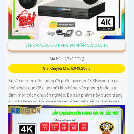
LẮP CAMERA KHO HÀNG ĐỘ PHÂN GIẢI CAO 4K
Giá Bán: 9,740,000 ₫
Giá Khuyến Mại: 6,943,200 ₫
Bộ lắp camera kho hàng độ phân giải cao 4K KBvision là giải
pháp hiệu quả để giám sát kho hàng, văn phòng hoặc gia
đình một cách chuyên nghiệp. Bộ sản phẩm này được trang
bị khả năng thu âm trong phạm vi 3m, giúp ghi lại âm thanh
một cách rõ ràng