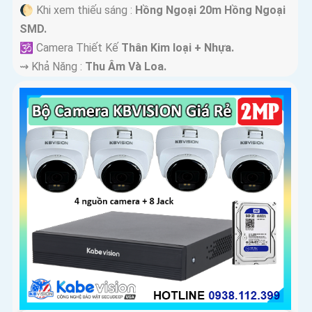
🌔 Khi xem thiếu sáng :
Hồng Ngoại 20m Hồng Ngoại
SMD.
🕉️ Camera Thiết Kế
Thân Kim loại + Nhựa.
️⇝ Khả Năng :
Thu Âm Và Loa.