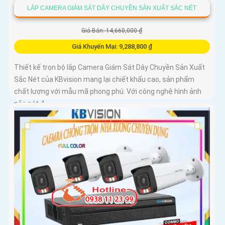
LẮP CAMERA GIÁM SÁT DÂY CHUYỀN SẢN XUẤT SẮC NÉT
Giá Bán: 14,660,000 ₫
Giá Khuyến Mại: 9,288,800 ₫
Thiết kế trọn bộ lắp Camera Giám Sát Dây Chuyền Sản Xuất
Sắc Nét của KBvision mang lại chiết khấu cao, sản phẩm
chất lượng với mẫu mã phong phú. Với công nghệ hình ảnh
sắc nét 4