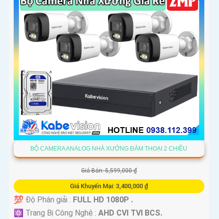
BỘ CAMERA ANALOG NHÀ XƯỞNG ĐÀM THOẠI 2 CHIỀU
Giá Bán: 5,599,000 ₫
Giá Khuyến Mại: 3,400,000 ₫
💯 Độ Phân giải :
FULL HD 1080P .
⚛️ Trang Bị Công Nghệ :
AHD CVI TVI BCS.