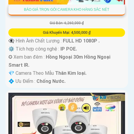
BÁO GIÁ TRỌN GÓI CAMERA KHO HÀNG SẮC NÉT
Giá Bán: 6,260,000 ₫
Giá Khuyến Mại: 4,500,000 ₫
👁️‍🗨 Hình Ành Chất Lượng :
FULL HD 1080P .
⚙ Tích hợp công nghệ :
IP POE.
✪ Xem ban đêm :
Hồng Ngoại 30m Hồng Ngoại
Smart IR.
💎 Camera Theo Mẫu
Thân Kim loại.
️💠 Ưu Điểm :
Chống Nước.