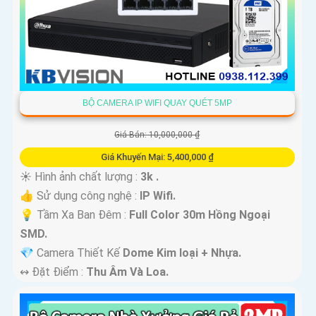
BỘ CAMERA IP WIFI QUAY QUÉT 5MP
Giá Bán: 10,000,000 ₫
Giá Khuyến Mại: 5,400,000 ₫
☀️ Hình ảnh chất lượng :
3k .
👍 Sử dụng công nghệ :
IP Wifi.
💡 Tầm Xa Ban Đêm :
Full Color 30m Hồng Ngoại
SMD.
💎 Camera Thiết Kế
Dome Kim loại + Nhựa.
️↭ Đặt Điểm :
Thu Âm Và Loa.