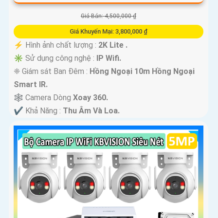
Giá Bán: 4,500,000 ₫
Giá Khuyến Mại: 3,800,000 ₫
️⚡ Hình ảnh chất lượng :
2K Lite .
✳️ Sử dụng công nghệ :
IP Wifi.
❈ Giám sát Ban Đêm :
Hồng Ngoại 10m Hồng Ngoại
Smart IR.
🕸️ Camera Dòng
Xoay 360.
️✔️ Khả Năng :
Thu Âm Và Loa.