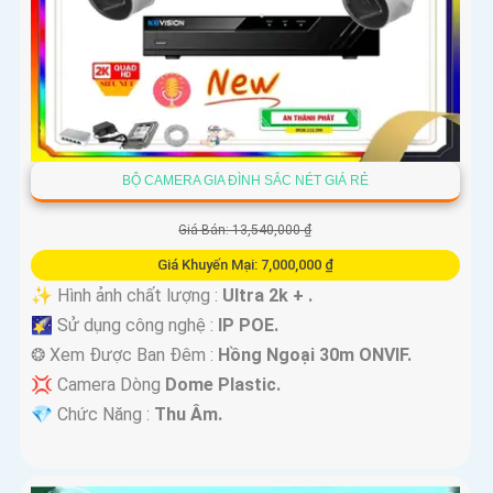
BỘ CAMERA GIA ĐÌNH SẮC NÉT GIÁ RẺ
Giá Bán: 13,540,000 ₫
Giá Khuyến Mại: 7,000,000 ₫
✨ Hình ảnh chất lượng :
Ultra 2k + .
🌠 Sử dụng công nghệ :
IP POE.
❂ Xem Được Ban Đêm :
Hồng Ngoại 30m ONVIF.
💢 Camera Dòng
Dome Plastic.
️💎 Chức Năng :
Thu Âm.