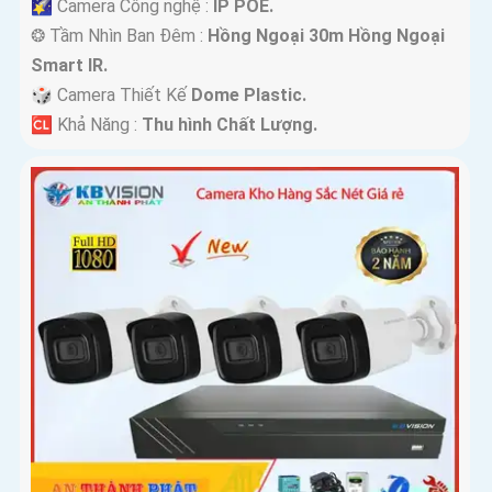
🌠 Camera Công nghệ :
IP POE.
❂ Tầm Nhìn Ban Đêm :
Hồng Ngoại 30m Hồng Ngoại
Smart IR.
🎲 Camera Thiết Kế
Dome Plastic.
️🆑 Khả Năng :
Thu hình Chất Lượng.