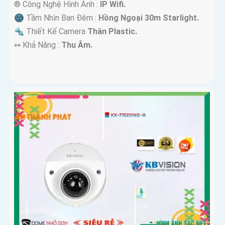
®️ Công Nghệ Hình Ảnh :
IP Wifi.
🌚 Tầm Nhìn Ban Đêm :
Hồng Ngoại 30m Starlight.
🔩 Thiết Kế Camera
Thân Plastic.
️↭ Khả Năng :
Thu Âm.