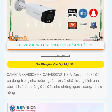
KX-CAIF4003N2-TIF-A CAMERA IP GHI ÂM NGOÀI TRỜI
Giá Bán: 8,792,000 ₫
Giá Khuyến Mại: 5,714,800 ₫
CAMERA KBVISION KX-CAiF4003N2-TiF-A được thiết kế để
sử dụng trong nhà hoặc ngoài trời với chất lượng hình ảnh
sắc nét và tính năng độc đáo như chống ngược sáng, hỗ trợ
hồng...