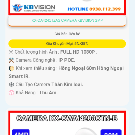
KX-DA4241TZAS CAMERA KBVISION 2MP
Giá Bán: liên hệ
Giá Khuyến Mại: 5%-35%
☀️ Chất lượng hình Ảnh :
FULL HD 1080P .
⚒ Camera Công nghệ :
IP POE.
🌔 Khi xem thiếu sáng :
Hồng Ngoại 60m Hồng Ngoại
Smart IR.
🕸️ Cấu Tạo Camera
Thân Kim loại.
️💮 Khả Năng :
Thu Âm.