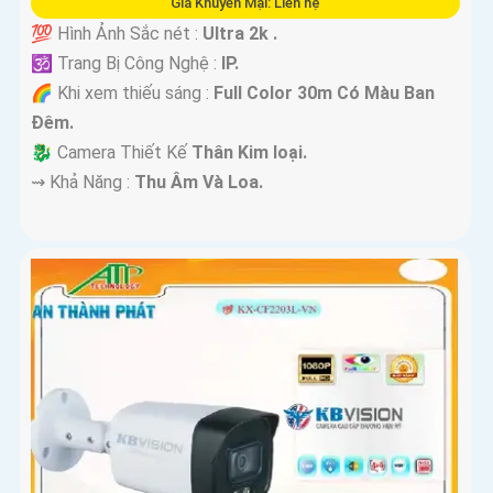
Giá Khuyến Mại: Liên hệ
💯 Hình Ảnh Sắc nét :
Ultra 2k .
🕉️ Trang Bị Công Nghệ :
IP.
🌈 Khi xem thiếu sáng :
Full Color 30m Có Màu Ban
Ðêm.
🐉️ Camera Thiết Kế
Thân Kim loại.
️⇝ Khả Năng :
Thu Âm Và Loa.