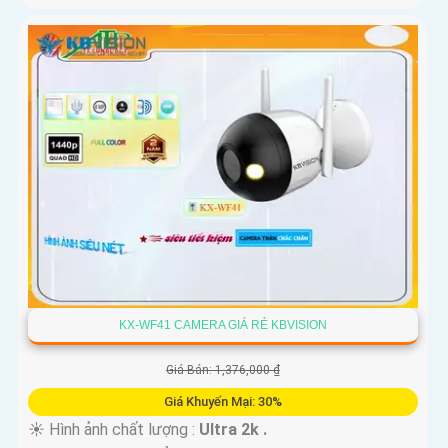
KX-WF41 CAMERA GIÁ RẺ KBVISION
Giá Bán: 1,376,000 ₫
Giá Khuyến Mại: 30%
☀️ Hình ảnh chất lượng :
Ultra 2k .