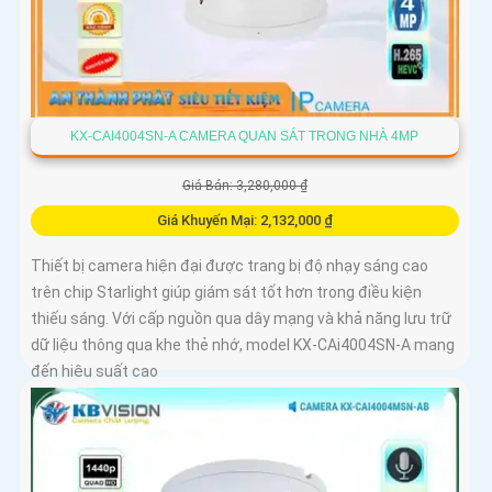
KX-CAI4004SN-A CAMERA QUAN SÁT TRONG NHÀ 4MP
Giá Bán: 3,280,000 ₫
Giá Khuyến Mại: 2,132,000 ₫
Thiết bị camera hiện đại được trang bị độ nhạy sáng cao
trên chip Starlight giúp giám sát tốt hơn trong điều kiện
thiếu sáng. Với cấp nguồn qua dây mạng và khả năng lưu trữ
dữ liệu thông qua khe thẻ nhớ, model KX-CAi4004SN-A mang
đến hiệu suất cao