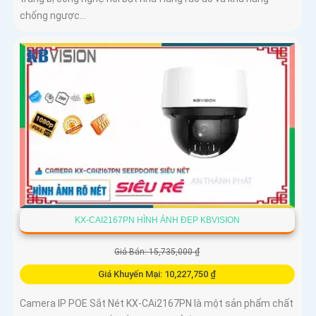
chống ngược...
KX-CAI2167PN HÌNH ẢNH ĐẸP KBVISION
Giá Bán: 15,735,000 ₫
Giá Khuyến Mại: 10,227,750 ₫
Camera IP POE Sắt Nét KX-CAi2167PN là một sản phẩm chất