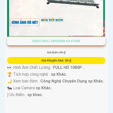
VIDEO WALL KBVISION KX-FV04E
Giá Bán: 00 ₫
Giá Khuyến Mại: 00 ₫
👀 Hình Ành Chất Lượng :
FULL HD 1080P .
🏆 Tích hợp công nghệ :
sp Khác.
🌙 Xem ban đêm :
Công Nghệ Chuyên Dụng sp Khác.
🐜 Loại Camera
sp Khác.
️ƒ Ưu Điểm :
sp khac.