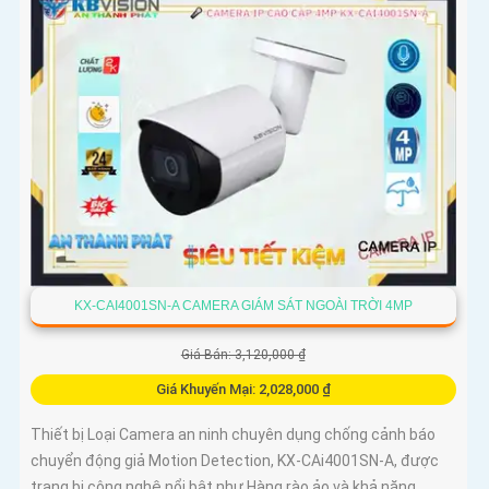
KX-CAI4001SN-A CAMERA GIÁM SÁT NGOÀI TRỜI 4MP
Giá Bán: 3,120,000 ₫
Giá Khuyến Mại: 2,028,000 ₫
Thiết bị Loại Camera an ninh chuyên dụng chống cảnh báo
chuyển động giả Motion Detection, KX-CAi4001SN-A, được
trang bị công nghệ nổi bật như Hàng rào ảo và khả năng