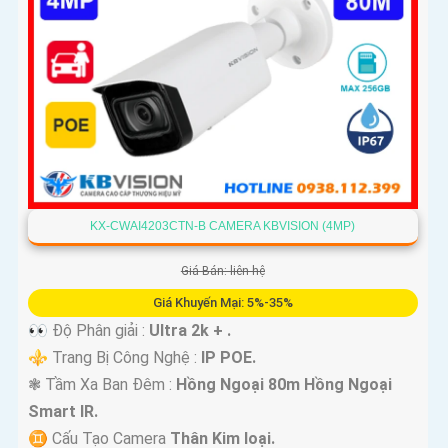
KX-CWAI4203CTN-B CAMERA KBVISION (4MP)
Giá Bán: liên hệ
Giá Khuyến Mại: 5%-35%
👀 Độ Phân giải :
Ultra 2k + .
⚜️ Trang Bị Công Nghệ :
IP POE.
❃ Tầm Xa Ban Đêm :
Hồng Ngoại 80m Hồng Ngoại
Smart IR.
♊ Cấu Tạo Camera
Thân Kim loại.