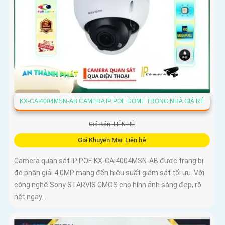
KX-CAI4004MSN-AB CAMERA IP POE DOME TRONG NHÀ GIÁ RẺ
Giá Bán: LIÊN HỆ
Giá Khuyến Mại: Liên hệ
Camera quan sát IP POE KX-CAi4004MSN-AB được trang bị
độ phân giải 4.0MP mang đến hiệu suất giám sát tối ưu. Với
công nghệ Sony STARVIS CMOS cho hình ảnh sáng đẹp, rõ
nét ngay...