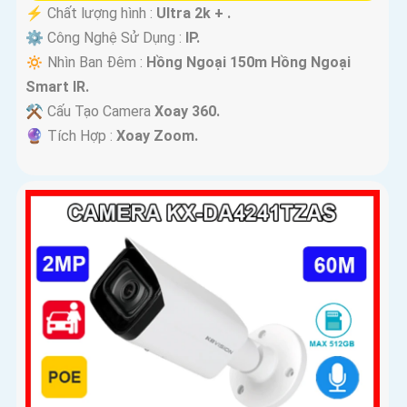
️⚡ Chất lượng hình :
Ultra 2k + .
⚙ Công Nghệ Sử Dụng :
IP.
🔅 Nhìn Ban Đêm :
Hồng Ngoại 150m Hồng Ngoại
Smart IR.
⚒ Cấu Tạo Camera
Xoay 360.
️🔮 Tích Hợp :
Xoay Zoom.