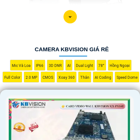
'
CAMERA KBVISION GIÁ RẺ
Mic Và Loa
IP66
3D DNR
AI
Dual Light
78°
Hồng Ngoại
Full Color
2.0 MP
CMOS
Xoay 360
Thân
AI Coding
Speed Dome