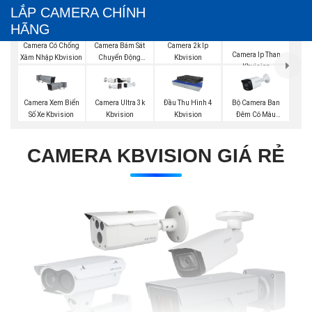
LẮP CAMERA CHÍNH
HÃNG
Camera Có Chống
Camera Bám Sát
Camera 2k Ip
Camera Ip Than
Xâm Nhập Kbvision
Chuyển Động
Kbvision
Kbvision
Kbvision
Bộ Camera Ban
Camera Xem Biển
Camera Ultra 3k
Đầu Thu Hình 4
Đêm Có Màu
Số Xe Kbvision
Kbvision
Kbvision
Kbvision
CAMERA KBVISION GIÁ RẺ