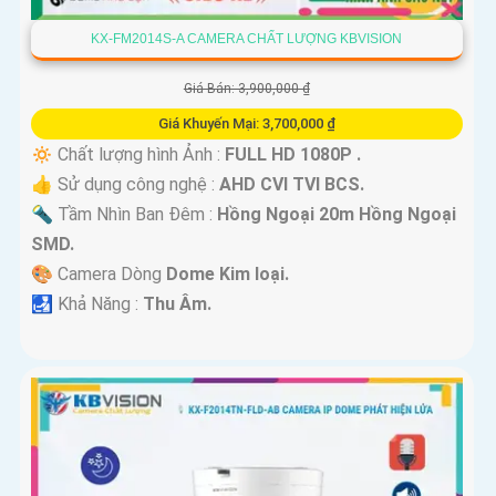
KX-FM2014S-A CAMERA CHẤT LƯỢNG KBVISION
Giá Bán: 3,900,000 ₫
Giá Khuyến Mại: 3,700,000 ₫
🔅 Chất lượng hình Ảnh :
FULL HD 1080P .
👍 Sử dụng công nghệ :
AHD CVI TVI BCS.
🔦 Tầm Nhìn Ban Đêm :
Hồng Ngoại 20m Hồng Ngoại
SMD.
🎨 Camera Dòng
Dome Kim loại.
️🛃 Khả Năng :
Thu Âm.