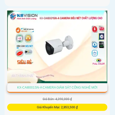
KX-CAI8001SN-A CAMERA GIÁM SÁT CÔNG NGHỆ MỚI
Giá Bán: 4,390,000 ₫
Giá Khuyến Mại: 2,853,500 ₫