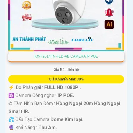
KX-F2014TN-FLD-AB CAMERA IP POE
Giá Bán: liên hệ
Giá Khuyến Mại: 30%
️⚡ Độ Phân giải :
FULL HD 1080P .
⚛️ Camera Công nghệ :
IP POE.
❂ Tầm Nhìn Ban Đêm :
Hồng Ngoại 20m Hồng Ngoại
Smart IR.
💦 Cấu Tạo Camera
Dome Kim loại.
️🔮 Khả Năng :
Thu Âm.