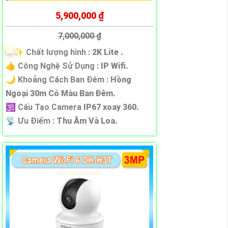
5,900,000 ₫
7,000,000 ₫
✨ Chất lượng hình :
2K Lite .
👍 Công Nghệ Sử Dụng :
IP Wifi.
🌙 Khoảng Cách Ban Đêm :
Hồng
Ngoại 30m Có Màu Ban Ðêm.
🕉️ Cấu Tạo Camera
IP67 xoay 360.
️📡 Ưu Điểm :
Thu Âm Và Loa.