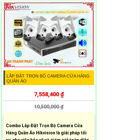
LẮP ĐẶT TRỌN BỘ CAMERA CỬA HÀNG
QUẦN ÁO
7,558,400 ₫
10,500,000 ₫
Combo Lắp Đặt Trọn Bộ Camera Cửa
Hàng Quần Áo Hikvision là giải pháp tối
ưu cho việc bảo vệ và giám sát toàn diện