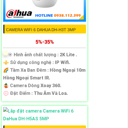
CAMERA WIFI 6 DAHUA DH-H3T 3MP
5%-35%
☀️ Hình ảnh chất lượng :
2K Lite .
⚜️ Sử dụng công nghệ :
IP Wifi.
🌈 Tầm Xa Ban Đêm :
Hồng Ngoại 10m
Hồng Ngoại Smart IR.
🤹 Camera Dòng
Xoay 360.
️💮 Đặt Điểm :
Thu Âm Và Loa.