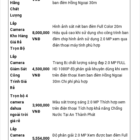
Hãng
ban đêm Hồng Ngoại 30m
Chất
Lượng
Lắp
Hình ảnh sắt nét ban đêm Full Color 20m
Camera
8,000,000
Hiệu quả cao khi sử dụng cho công trình ban
Kho Hàng
VNĐ
đêm chip hình ảnh sử dụng 2.0 MP xem qua
Giá Rẻ
điện thoại máy tính phù hợp
Trọn Bộ
Lắp
Camera
Trang Bị chất lượng sáng đẹp 2.0 MP FULL
Giám Sát
4,500,000
HD 1080P độ phân giải khuyên dùng khi xem
Công
VNĐ
trên điện thoại Xem ban đêm Hồng Ngoại
Trình Giá
30m Chi phí phù hợp
Rẻ
Trọn bộ 4
camera
Màu sắt trong sáng 2.0 MP Thích hợp xem
3,900,000
dahua
trên điện thoại Tích hợp khả năng Chống
VNĐ
ngoài trời
Nước Tại An Thành Phát
giá rẻ
Lắp
Camera
Độ phân giải 2.0 MP Xem được ban đêm Full
5,554,000