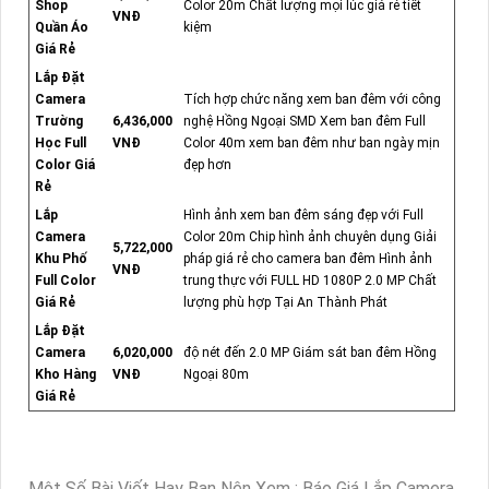
Shop
Color 20m Chất lượng mọi lúc giá rẻ tiết
VNĐ
Quần Áo
kiệm
Giá Rẻ
Lắp Đặt
Camera
Tích hợp chức năng xem ban đêm với công
Trường
6,436,000
nghệ Hồng Ngoại SMD Xem ban đêm Full
Học Full
VNĐ
Color 40m xem ban đêm như ban ngày mịn
Color Giá
đẹp hơn
Rẻ
Lắp
Hình ảnh xem ban đêm sáng đẹp với Full
Camera
Color 20m Chip hình ảnh chuyên dụng Giải
5,722,000
Khu Phố
pháp giá rẻ cho camera ban đêm Hình ảnh
VNĐ
Full Color
trung thực với FULL HD 1080P 2.0 MP Chất
Giá Rẻ
lượng phù hợp Tại An Thành Phát
Lắp Đặt
Camera
6,020,000
độ nét đến 2.0 MP Giám sát ban đêm Hồng
Kho Hàng
VNĐ
Ngoại 80m
Giá Rẻ
Một Số Bài Viết Hay Bạn Nên Xem : Báo Giá Lắp Camera