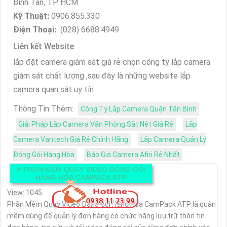
Bình Tân, TP HCM
Kỹ Thuật:
0906.855.330
Điện Thoại:
(028) 6688.4949
Liên kết Website
lắp đặt camera giám sát giá rẻ chọn công ty lắp camera
giám sát chất lượng ,sau đây là những website lắp
camera quan sát uy tín .
Thông Tin Thêm:
Công Ty Lắp Camera Quận Tân Bình
Giải Pháp Lắp Camera Văn Phòng Sắt Nét Giá Rẻ
Lắp
Camera Vantech Giá Rẻ Chính Hãng
Lắp Camera Quản Lý
Đóng Gói Hàng Hóa
Báo Giá Camera Afiri Rẻ Nhất
➤
PHẦN MỀM QUAY VIDEO ĐÓNG GÓI
HÀNG HÓA CAMPACK ATP
View: 1045.
Phần Mềm Quay Video Đóng Gói Hàng Hóa CamPack ATP là quàn
mềm dùng để quản lý đơn hàng có chức năng lưu trữ thôn tin