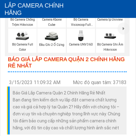
LẮP CAMERA CHÍNH
HÃNG
Camera Kbone
Bộ Camera
Bô Camera Chống
Camera Ip Uniview
Cube
Visioncop Full
Trộm Hikvision
Color
Bộ Camera Full
Camera UNV 360
Bộ Camera Ghi Âm
Đầu Ghi 2 Ổ Cứng
Color
Hikvision
BÁO GIÁ LẮP CAMERA QUẬN 2 CHÍNH HÃNG
RẺ NHẤT
3/15/2023 11:09:32 AM
Mức độ quan tâm: 37183
Báo Giá Lắp Camera Quận 2 Chính Hãng Rẻ Nhất
Bạn đang tìm kiếm dịch vụ lắp đặt camera chất lượng
cao và giá cả hợp lý tại Quận 2? Hãy đến với chúng tôi –
đơn vị uy tín và chuyên nghiệp trong lĩnh vực này. Chúng
tôi đảm bảo cung cấp những sản phẩm camera chính
hãng, với độ tin cậy cao và chất lượng hình ảnh sắc nét