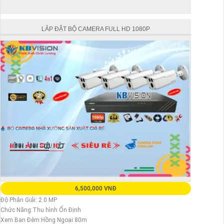
LẮP ĐẶT BỘ CAMERA FULL HD 1080P
6,500,000 VNĐ
Độ Phân Giải: 2.0 MP
Chức Năng:Thu hình Ổn Định
Xem Ban Đêm:Hồng Ngoại 80m