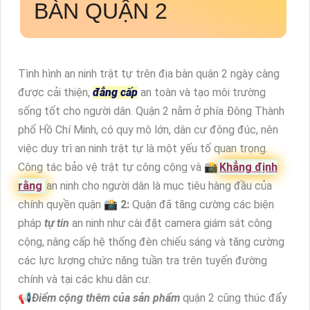
BÀN QUẬN 2
Tình hình an ninh trật tự trên địa bàn quận 2 ngày càng
được cải thiện,
đẳng cấp
an toàn và tạo môi trường
sống tốt cho người dân. Quận 2 nằm ở phía Đông Thành
phố Hồ Chí Minh, có quy mô lớn, dân cư đông đúc, nên
việc duy trì an ninh trật tự là một yếu tố quan trọng.
Công tác bảo vệ trật tự công cộng và 📸
Khẳng định
rằng
an ninh cho người dân là mục tiêu hàng đầu của
chính quyền quận 📸
2:
Quận đã tăng cường các biện
pháp
tự tin
an ninh như cài đặt camera giám sát công
cộng, nâng cấp hệ thống đèn chiếu sáng và tăng cường
các lực lượng chức năng tuần tra trên tuyến đường
chính và tại các khu dân cư.
📢
Điểm cộng thêm của sản phẩm
quận 2 cũng thúc đẩy