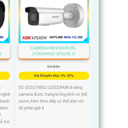
CAMERA HIKVISION DS-
N
2CD2646G2-IZSU/SL C
Giá Bán:
Giá Khuyến Mại: 5%-35%
à
DS-2CD2743G2-LIZS2UHUN là dòng
 nghệ
camera được trang bị ống kính có thể
nhanh
zoom, kèm theo đấy có thể nhìn với
, kèm
độ phân giải 4
R
hỗ trợ