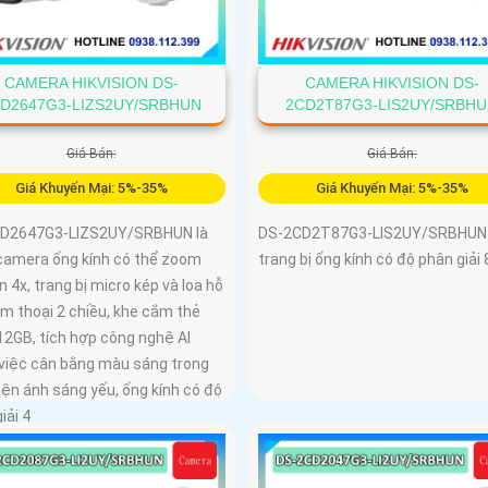
CAMERA HIKVISION DS-
CAMERA HIKVISION DS-
D2647G3-LIZS2UY/SRBHUN
2CD2T87G3-LIS2UY/SRBH
Giá Bán:
Giá Bán:
Giá Khuyến Mại: 5%-35%
Giá Khuyến Mại: 5%-35%
D2647G3-LIZS2UY/SRBHUN là
DS-2CD2T87G3-LIS2UY/SRBHUN
camera ống kính có thể zoom
trang bị ống kính có độ phân giải 
n 4x, trang bị micro kép và loa hỗ
m thoại 2 chiều, khe cắm thẻ
12GB, tích hợp công nghệ AI
 việc cân bằng màu sáng trong
iện ánh sáng yếu, ống kính có độ
iải 4