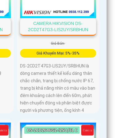
CAMERA HIKVISION DS-
UN
2CD2T47G3-LIS2UY/SRBHUN
Giá Bán:
Giá Khuyến Mại: 5%-35%
DS-2CD2T47G3-LIS2UY/SRBHUN là
8
dòng camera thiết kế kiểu dáng thân
chắc chắn, trang bị chống nước IP 67,
trang bị khả năng nhìn có màu vào ban
đêm khoảng cách lên đến 60m, phát
hiện chuyển động và phân biệt được
người và phương tiện, ống kính 4