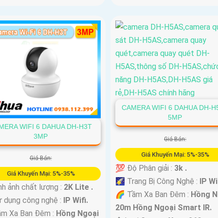
CAMERA WIFI 6 DAHUA DH-H
5MP
MERA WIFI 6 DAHUA DH-H3T
3MP
Giá Bán:
Giá Khuyến Mại: 5%-35%
Giá Bán:
💯 Độ Phân giải :
3k .
Giá Khuyến Mại: 5%-35%
🌠 Trang Bị Công Nghệ :
IP Wi
nh ảnh chất lượng :
2K Lite .
🌈 Tầm Xa Ban Đêm :
Hồng N
 dụng công nghệ :
IP Wifi.
20m Hồng Ngoại Smart IR.
ầm Xa Ban Đêm :
Hồng Ngoại