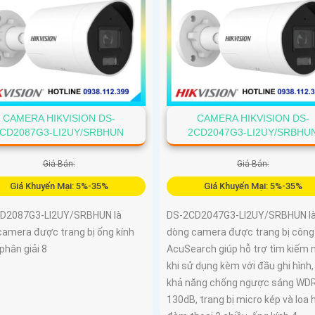
CAMERA HIKVISION DS-
CAMERA HIKVISION DS-
CD2087G3-LI2UY/SRBHUN
2CD2047G3-LI2UY/SRBHU
Giá Bán:
Giá Bán:
Giá Khuyến Mại: 5%-35%
Giá Khuyến Mại: 5%-35%
D2087G3-LI2UY/SRBHUN là
DS-2CD2047G3-LI2UY/SRBHUN l
camera được trang bị ống kính
dòng camera được trang bị công
phân giải 8
AcuSearch giúp hỗ trợ tìm kiếm 
khi sử dụng kèm với đầu ghi hình
khả năng chống ngược sáng WD
130dB, trang bị micro kép và loa 