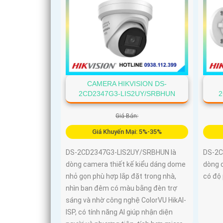
CAMERA HIKVISION DS-
2CD2347G3-LIS2UY/SRBHUN
2
Giá Bán:
Giá Khuyến Mại: 5%-35%
DS-2CD2347G3-LIS2UY/SRBHUN là
DS-2C
dòng camera thiết kế kiểu dáng dome
dòng 
nhỏ gọn phù hợp lắp đặt trong nhà,
có độ 
nhìn ban đêm có màu bằng đèn trợ
sáng và nhờ công nghệ ColorVU HikAI-
ISP, có tính năng AI giúp nhận diện