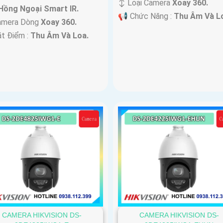
↕️ Loại Camera
Xoay 360.
Hồng Ngoại Smart IR.
️📢 Chức Năng :
Thu Âm Và L
amera Dòng
Xoay 360.
ặt Điểm :
Thu Âm Và Loa.
CAMERA HIKVISION DS-
CAMERA HIKVISION DS-