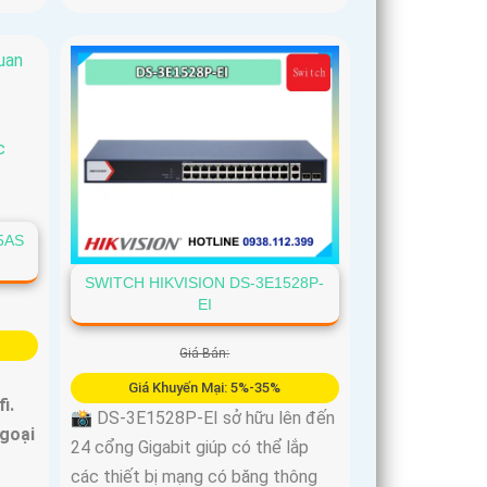
5AS
SWITCH HIKVISION DS-3E1528P-
EI
Giá Bán:
Giá Khuyến Mại: 5%-35%
fi.
📸 DS-3E1528P-EI sở hữu lên đến
goại
24 cổng Gigabit giúp có thể lắp
các thiết bị mạng có băng thông