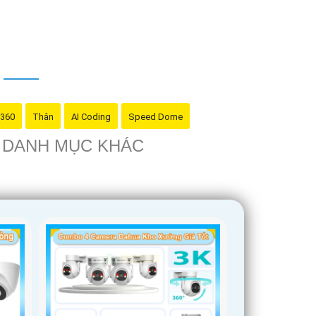
 cậy
là sản phẩm chính hãng và đáng tin cậy.
 360
Thân
AI Coding
Speed Dome
O DANH MỤC KHÁC