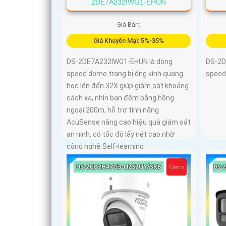
2DE7A232IWG1-EHUN
Giá Bán:
Giá Khuyến Mại: 5%-35%
DS-2DE7A232IWG1-EHUN là dòng
DS-2D
speed dome trang bị ống kính quang
speed 
học lên đến 32X giúp giám sát khoảng
cách xa, nhìn ban đêm bằng hồng
ngoại 200m, hỗ trợ tính năng
AcuSense nâng cao hiệu quả giám sát
an ninh, có tốc độ lấy nét cao nhờ
công nghệ Self-learning