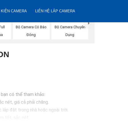
 KIỆN CAMERA
LIÊN HỆ LẮP CAMERA
ull
Bộ Camera Có Báo
Bộ Camera Chuyên
ua
Đông
Dụng
ON
à bạn có thể tham khảo:
c nét, giá cả phải chăng.
ắp đặt trong nhà hoặc ngoài trời.
 tốt, sắc nét.
sáng, chống nước.