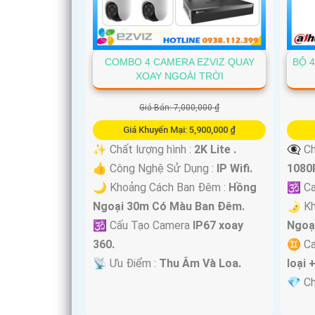
COMBO 4 CAMERA EZVIZ QUAY
BỘ 
'
XOAY NGOÀI TRỜI
Giá Bán: 7,000,000 ₫
Giá Khuyến Mại: 5,900,000 ₫
✨ Chất lượng hình :
2K Lite .
👁️‍🗨
👍 Công Nghệ Sử Dụng :
IP Wifi.
1080P
🌙 Khoảng Cách Ban Đêm :
Hồng
🕉️ C
Ngoại 30m Có Màu Ban Ðêm.
🌛 Kh
🕉️ Cấu Tạo Camera
IP67 xoay
Ngoạ
360.
♊ Ca
️📡 Ưu Điểm :
Thu Âm Và Loa.
loại 
️💎 C