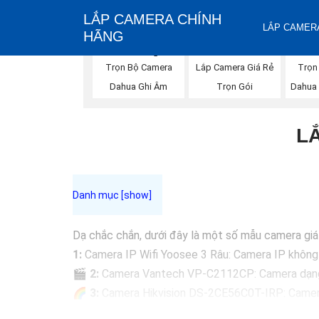
LẮP CAMERA CHÍNH
LẮP CAMERA
HÃNG
Trọn Bộ Camera
Trọn
Lắp Camera Giá Rẻ
Dahua Ghi Âm
Dahua
Trọn Gói
L
Dạ chắc chắn, dưới đây là một số mẫu camera giá r
1:
Camera IP Wifi Yoosee 3 Râu: Camera IP không dâ
🎬
2:
Camera Vantech VP-C2112CP: Camera dạng dom
🌈
3:
Camera Hikvision DS-2CE56C0T-IRP: Camera 
🔖
4:
Camera Dahua HAC-HDBW1200RP-Z: Camera d