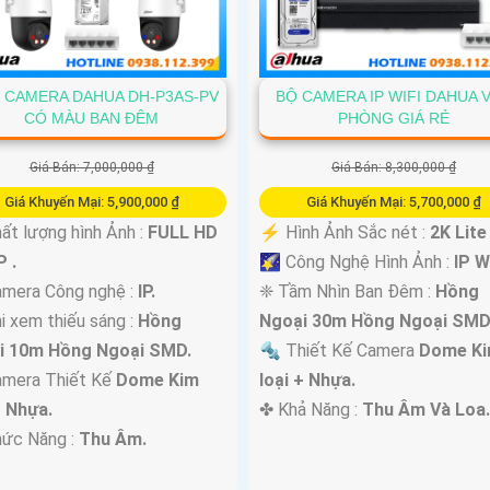
4 CAMERA DAHUA DH-P3AS-PV
BỘ CAMERA IP WIFI DAHUA 
CÓ MÀU BAN ĐÊM
PHÒNG GIÁ RẺ
Giá Bán: 7,000,000 ₫
Giá Bán: 8,300,000 ₫
Giá Khuyến Mại: 5,900,000 ₫
Giá Khuyến Mại: 5,700,000 ₫
 Chất lượng hình Ảnh :
FULL HD
️⚡ Hình Ảnh Sắc nét :
2K Lite 
 .
🌠 Công Nghệ Hình Ảnh :
IP Wi
amera Công nghệ :
IP.
❈ Tầm Nhìn Ban Đêm :
Hồng
i xem thiếu sáng :
Hồng
Ngoại 30m Hồng Ngoại SMD
i 10m Hồng Ngoại SMD.
🔩 Thiết Kế Camera
Dome K
mera Thiết Kế
Dome Kim
loại + Nhựa.
+ Nhựa.
️✤ Khả Năng :
Thu Âm Và Loa.
hức Năng :
Thu Âm.