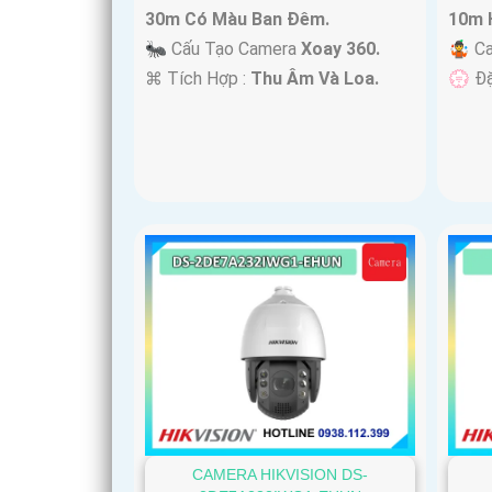
30m Có Màu Ban Ðêm.
10m 
🐜 Cấu Tạo Camera
Xoay 360.
🤹 C
️⌘ Tích Hợp :
Thu Âm Và Loa.
️💮 Đ
CAMERA HIKVISION DS-