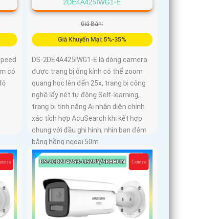
2DE4A425IWG1-E
Giá Bán:
Giá Khuyến Mại: 5%-35%
speed
DS-2DE4A425IWG1-E là dòng camera
om có
được trang bị ống kính có thể zoom
độ
quang học lên đến 25x, trang bị công
nghệ lấy nét tự động Self-learning,
trang bị tính năng Ai nhận diện chính
xác tích hợp AcuSearch khi kết hợp
chung với đầu ghi hình, nhìn ban đêm
bằng hồng ngoại 50m