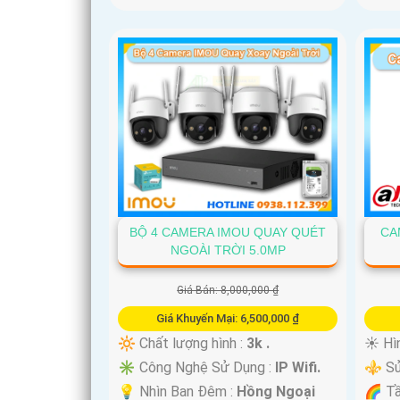
BỘ 4 CAMERA IMOU QUAY QUÉT
CA
NGOÀI TRỜI 5.0MP
Giá Bán: 8,000,000 ₫
Giá Khuyến Mại: 6,500,000 ₫
🔆 Chất lượng hình :
3k .
☀️ Hì
✳️ Công Nghệ Sử Dụng :
IP Wifi.
⚜️ Sử
💡 Nhìn Ban Đêm :
Hồng Ngoại
🌈 T