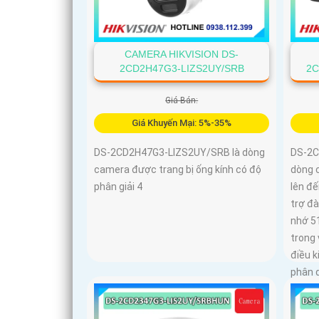
CAMERA HIKVISION DS-
2CD2H47G3-LIZS2UY/SRB
2C
Giá Bán:
Giá Khuyến Mại: 5%-35%
DS-2CD2H47G3-LIZS2UY/SRB là dòng
DS-2C
camera được trang bị ống kính có độ
dòng 
phân giải 4
lên đế
trợ đà
nhớ 5
trong
điều k
phân g