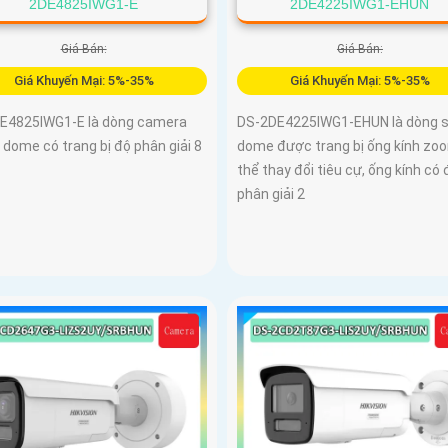
2DE4825IWG1-E
2DE4225IWG1-EHUN
Giá Bán:
Giá Bán:
Giá Khuyến Mại: 5%-35%
Giá Khuyến Mại: 5%-35%
E4825IWG1-E là dòng camera
DS-2DE4225IWG1-EHUN là dòng 
dome có trang bị độ phân giải 8
dome được trang bị ống kính zo
thể thay đổi tiêu cự, ống kính có 
phân giải 2