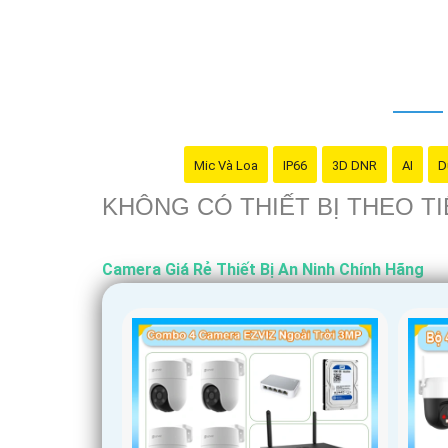
Nhớ kiểm tra kỹ thông số kỹ thuật cũng như ngu
Mic Và Loa
IP66
3D DNR
AI
D
KHÔNG CÓ THIẾT BỊ THEO 
Camera Giá Rẻ Thiết Bị An Ninh Chính Hãng