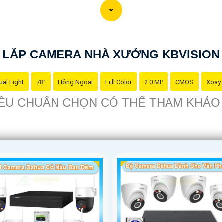
ồn gốc xuất xứ của sản phẩm trước khi mua nhé để
Hoàn toàn tin
LẮP CAMERA NHÀ XƯỞNG KBVISION
ual Light
78°
Hồng Ngoại
Full Color
2.0 MP
CMOS
Xoay
TIÊU CHUẨN CHỌN CÓ THỂ THAM KHẢ