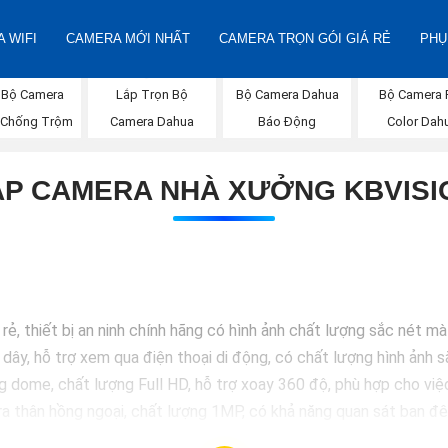
 WIFI
CAMERA MỚI NHẤT
CAMERA TRỌN GÓI GIÁ RẺ
PHỤ
 Bộ Camera
Bộ Camera F
Lắp Trọn Bộ
Bộ Camera Dahua
 Chống Trộm
Color Dah
Camera Dahua
Báo Động
ẮP CAMERA NHÀ XƯỞNG KBVISI
ẻ, thiết bị an ninh chính hãng có hình ảnh chất lượng sắc nét m
y, hỗ trợ xem qua điện thoại di động, có chất lượng hình ảnh sắ
e, chất lượng Full HD, hỗ trợ xoay 360 độ, phù hợp cho việc l
thân hồng ngoại, chất lượng 1MP, có khả năng quan sát ban đêm
ome chất lượng 2MP, hỗ trợ các tính năng như chống ngược 