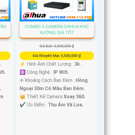
VĂN
COMBO 4 CAMERA DAHUA KHO
XƯỞNG GIÁ TỐT
Giá Bán: 6,500,000 ₫
Giá Khuyến Mại: 5,500,000 ₫
.
️⚡ Hình Ành Chất Lượng :
3k .
fi.
⚛️ Công Nghệ :
IP Wifi.
❈ Khoảng Cách Ban Đêm :
Hồng
.
Ngoại 30m Có Màu Ban Ðêm.
im
👑 Thiết Kế Camera
Xoay 360.
️✔️ Ưu Điểm :
Thu Âm Và Loa.