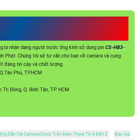
-DV ĐẦU TƯ AN THÀNH
g bị nhận dạng người trước ống kính sử dụng pin
CS-HB3-
h Phát. Chúng tôi sẽ tư vấn cho bạn về camera và cung
ết đáng tin cậy và chất lượng.
, Q.Tân Phú, TP.HCM
 Trị Đông, Q. Bình Tân, TP. HCM
ng Dẫn Cài Camera Ezviz Trên Điện Thoại Từ A Đến Z
Báo Giá