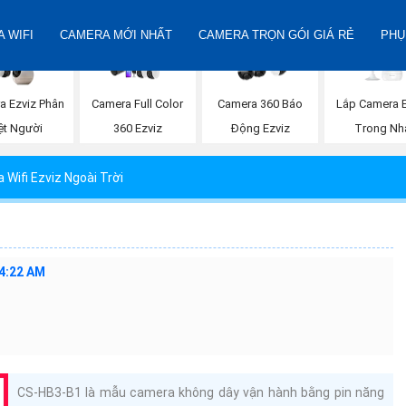
 WIFI
CAMERA MỚI NHẤT
CAMERA TRỌN GÓI GIÁ RẺ
PHỤ
Lắp Camera E
a Ezviz Phân
Camera Full Color
Camera 360 Báo
Trong Nh
ệt Người
360 Ezviz
Động Ezviz
Wifi Ezviz Ngoài Trời
44:22 AM
CS-HB3-B1 là mẫu camera không dây vận hành bằng pin năng