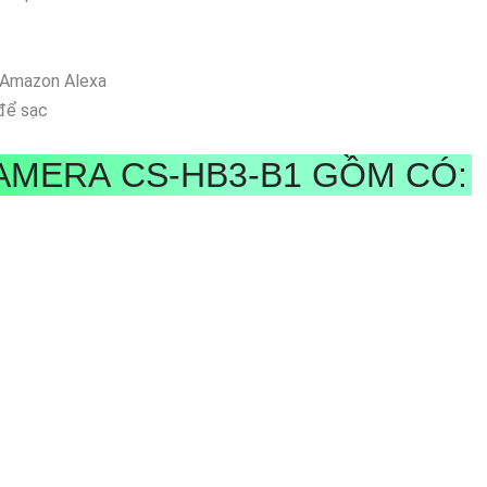
& Amazon Alexa
 để sạc
CAMERA CS-HB3-B1 GỒM CÓ: