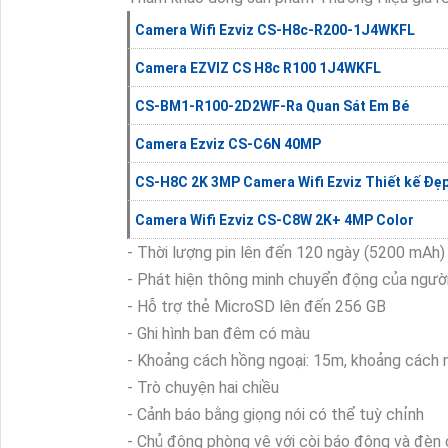
Camera Wifi Ezviz CS-H8c-R200-1J4WKFL
Camera EZVIZ CS H8c R100 1J4WKFL
CS-BM1-R100-2D2WF-Ra Quan Sát Em Bé
Camera Ezviz CS-C6N 40MP
CS-H8C 2K 3MP Camera Wifi Ezviz Thiết kế Đẹ
Camera Wifi Ezviz CS-C8W 2K+ 4MP Color
- Thời lượng pin lên đến 120 ngày (5200 mAh)
- Phát hiện thông minh chuyển động của ngườ
- Hỗ trợ thẻ MicroSD lên đến 256 GB
- Ghi hình ban đêm có màu
- Khoảng cách hồng ngoại: 15m, khoảng cách
- Trò chuyện hai chiều
- Cảnh báo bằng giọng nói có thể tuỳ chỉnh
- Chủ động phòng vệ với còi báo động và đèn