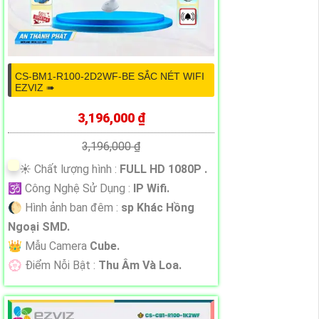
CS-BM1-R100-2D2WF-BE SẮC NÉT WIFI
EZVIZ ➠
3,196,000 ₫
3,196,000 ₫
☀️ Chất lượng hình :
FULL HD 1080P .
🕉️ Công Nghệ Sử Dụng :
IP Wifi.
🌔 Hình ảnh ban đêm :
sp Khác Hồng
Ngoại SMD.
👑 Mẫu Camera
Cube.
️💮 Điểm Nỗi Bật :
Thu Âm Và Loa.