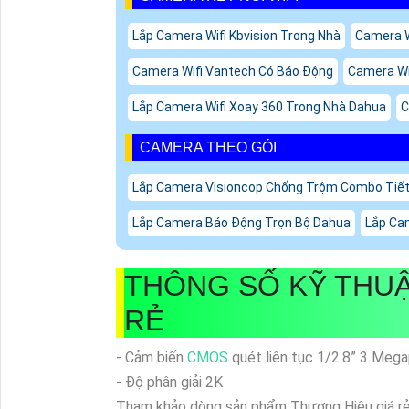
Lắp Camera Wifi Kbvision Trong Nhà
Camera W
Camera Wifi Vantech Có Báo Động
Camera Wi
Lắp Camera Wifi Xoay 360 Trong Nhà Dahua
C
CAMERA THEO GÓI
Lắp Camera Visioncop Chống Trộm Combo Tiế
Lắp Camera Báo Động Trọn Bộ Dahua
Lắp Ca
THÔNG SỐ KỸ THUẬ
RẺ
- Cảm biến
CMOS
quét liên tục 1/2.8” 3 Mega
- Độ phân giải 2K
Tham khảo dòng sản phẩm Thương Hiệu giá rẻ