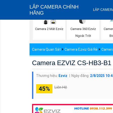
LẮP CAMERA CHÍNH
LẮP CAMERA
HÃNG
Camera 360 Ezviz
Camera 2 Mắt Ezviz
Camer
Ngoài Trời
Bi
Camera Quan Sát
Camera Ezviz Giá Rẻ
Camera 
Camera EZVIZ CS-HB3-B1
Thương hiệu:
Ezviz
Ngày đăng:
2/8/2025 10:
Liên Hệ
45%