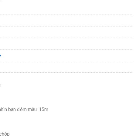
p
i
 nhìn ban đêm màu: 15m
 chớp