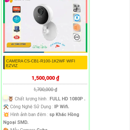
CAMERA CS-CB1-R100-1K2WF WIFI
EZVIZ
1,500,000 ₫
1,700,000 ₫
🦉 Chất lượng hình :
FULL HD 1080P .
⚒ Công Nghệ Sử Dụng :
IP Wifi.
💥 Hình ảnh ban đêm :
sp Khác Hồng
Ngoại SMD.