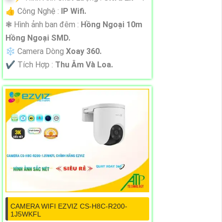
👍 Công Nghệ :
IP Wifi.
❃ Hình ảnh ban đêm :
Hồng Ngoại 10m
Hồng Ngoại SMD.
❄ Camera Dòng
Xoay 360.
️✔️ Tích Hợp :
Thu Âm Và Loa.
CAMERA WIFI EZVIZ CS-H8C-R200-
1J5WKFL