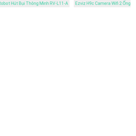
 Robot Hút Bụi Thông Minh RV-L11-A
Ezviz H9c Camera Wifi 2 Ống