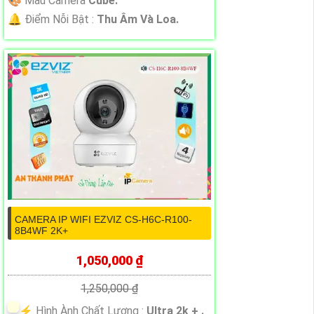
🎨 Mẫu Camera
Cube.
️🔔 Điểm Nỗi Bật :
Thu Âm Và Loa.
CAMERA IP WIFI EZVIZ CS-H6C-R100-
8B4WF 2K+
1,050,000 ₫
1,250,000 ₫
️⚡ Hình Ành Chất Lượng :
Ultra 2k + .