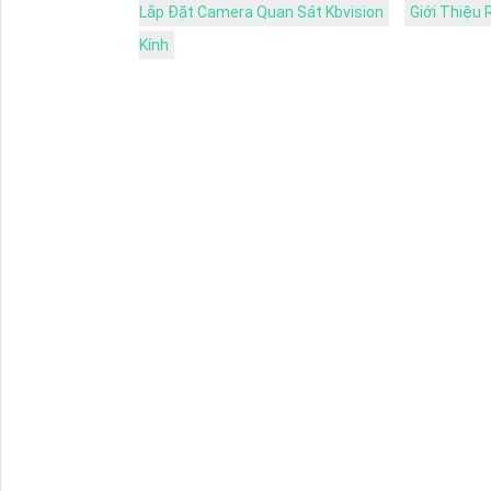
Lắp Đặt Camera Quan Sát Kbvision
Giới Thiệu
Kính