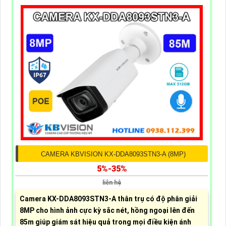
CAMERA KBVISION KX-DDA8093STN3-A (8MP)
5%-35%
liên hệ
Camera KX-DDA8093STN3-A thân trụ có độ phân giải
8MP cho hình ảnh cực kỳ sắc nét, hồng ngoại lên đến
85m giúp giám sát hiệu quả trong mọi điều kiện ánh