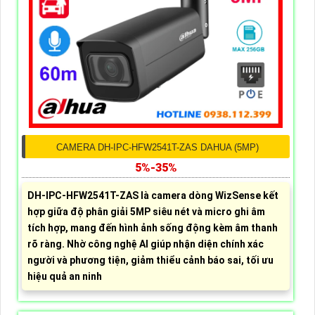
CAMERA DH-IPC-HFW2541T-ZAS DAHUA (5MP)
5%-35%
DH-IPC-HFW2541T-ZAS là camera dòng WizSense kết
hợp giữa độ phân giải 5MP siêu nét và micro ghi âm
tích hợp, mang đến hình ảnh sống động kèm âm thanh
rõ ràng. Nhờ công nghệ AI giúp nhận diện chính xác
người và phương tiện, giảm thiểu cảnh báo sai, tối ưu
hiệu quả an ninh