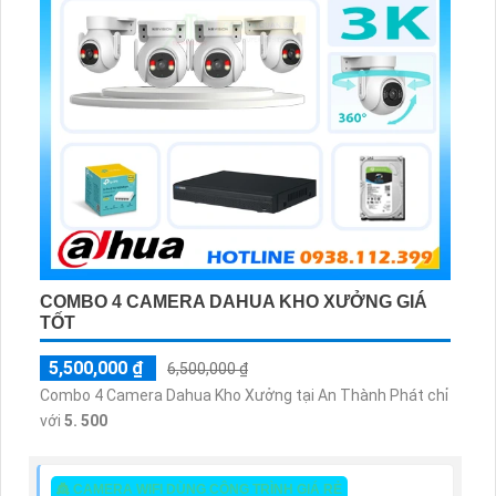
COMBO 4 CAMERA DAHUA KHO XƯỞNG GIÁ
TỐT
5,500,000 ₫
6,500,000 ₫
Combo 4 Camera Dahua Kho Xưởng tại An Thành Phát chỉ
với
5. 500
👸 CAMERA WIFI DÙNG CÔNG TRÌNH GIÁ RẺ