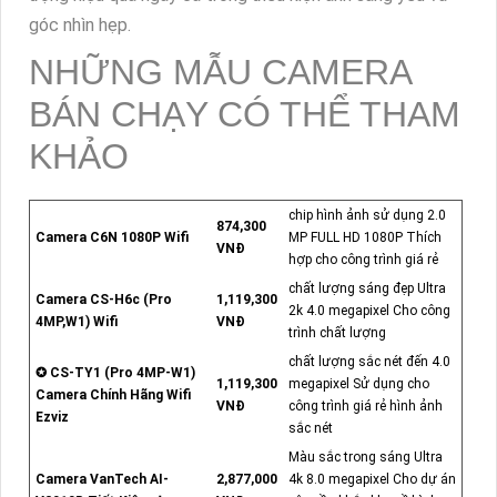
góc nhìn hẹp.
NHỮNG MẪU CAMERA
BÁN CHẠY CÓ THỂ THAM
KHẢO
chip hình ảnh sử dụng 2.0
874,300
Camera C6N 1080P Wifi
MP FULL HD 1080P Thích
VNĐ
hợp cho công trình giá rẻ
chất lượng sáng đẹp Ultra
Camera CS-H6c (Pro
1,119,300
2k 4.0 megapixel Cho công
4MP,W1) Wifi
VNĐ
trình chất lượng
chất lượng sắc nét đến 4.0
✪ CS-TY1 (Pro 4MP-W1)
1,119,300
megapixel Sử dụng cho
Camera Chính Hãng Wifi
VNĐ
công trình giá rẻ hình ảnh
Ezviz
sắc nét
Màu sắc trong sáng Ultra
Camera VanTech AI-
2,877,000
4k 8.0 megapixel Cho dự án