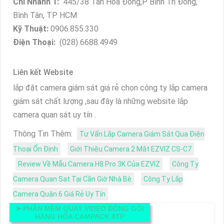
Chi Nhánh 1:
445/38 Tân Hòa Đông,P Bình Trị Đông,
Bình Tân, TP HCM
Kỹ Thuật:
0906.855.330
Điện Thoại:
(028) 6688.4949
Liên kết Website
lắp đặt camera giám sát giá rẻ chọn công ty lắp camera
giám sát chất lượng ,sau đây là những website lắp
camera quan sát uy tín .
Thông Tin Thêm:
Tư Vấn Lắp Camera Giám Sát Qua Điện
Thoại Ổn Định
Giới Thiệu Camera 2 Mắt EZVIZ CS-C7
Review Về Mẫu Camera H8 Pro 3K Của EZVIZ
Công Ty
Camera Quan Sat Tại Cần Giờ Nhà Bè
Công Ty Lắp
Camera Quận 6 Giá Rẻ Uy Tín
➤
PHẦN MỀM QUAY VIDEO ĐÓNG GÓI
HÀNG HÓA CAMPACK ATP