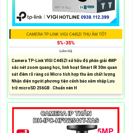
CAMERA TP-LINK VIGI C445ZI THU ÂM TỐT
5%-35%
Liên Hệ
Camera TP-Link VIGI C445ZI sở hữu độ phân giải 4MP
sắc nét zoom quang học, linh hoạt Smart IR 30m quan
sát đêm rõ ràng có Micro tích hợp thu âm chất lượng
Nhận diện người phương tiện cảnh báo xâm nhập Lưu
trữ microSD 256GB . Chuẩn nén H