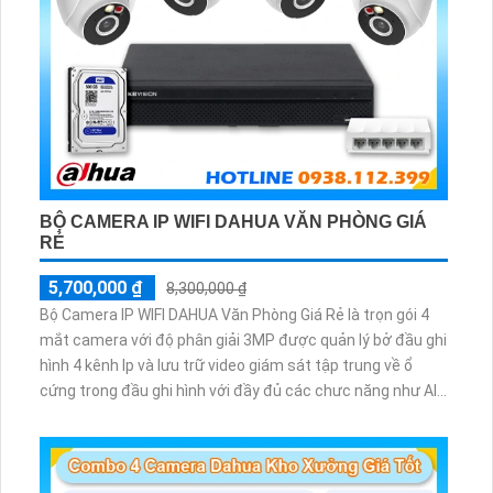
BỘ CAMERA IP WIFI DAHUA VĂN PHÒNG GIÁ
RẺ
5,700,000 ₫
8,300,000 ₫
Bộ Camera IP WIFI DAHUA Văn Phòng Giá Rẻ là trọn gói 4
mắt camera với độ phân giải 3MP được quản lý bở đầu ghi
hình 4 kênh Ip và lưu trữ video giám sát tập trung về ổ
cứng trong đầu ghi hình với đầy đủ các chưc năng như AI
Phát hiện chuyển động, đàm thoại âm thanh 2 chiều và
giám sát có màu vào ban đêm