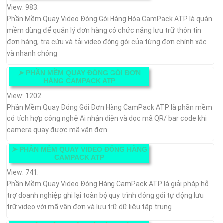
View: 983.
Phần Mềm Quay Video Đóng Gói Hàng Hóa CamPack ATP là quàn
mềm dùng để quản lý đơn hàng có chức năng lưu trữ thôn tin
đơn hàng, tra cứu và tải video đóng gói của từng đơn chính xác
và nhanh chóng
➤
PHẦN MỀM QUAY ĐÓNG GÓI ĐƠN
HÀNG CAMPACK ATP
View: 1202.
Phần Mềm Quay Đóng Gói Đơn Hàng CamPack ATP là phần mềm
có tích hợp công nghệ Ai nhận diện và dọc mã QR/ bar code khi
camera quay được mã vận đơn
➤
PHẦN MỀM QUAY VIDEO ĐÓNG HÀNG
CAMPACK ATP
View: 741.
Phần Mềm Quay Video Đóng Hàng CamPack ATP là giải pháp hỗ
trợ doanh nghiệp ghi lại toàn bộ quy trình đóng gói tự động lưu
trữ video với mã vận đơn và lưu trữ dữ liệu tập trung