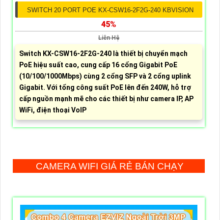
SWITCH 20 PORT POE KX-CSW16-2F2G-240 KBVISION
45%
Liên Hệ
Switch KX-CSW16-2F2G-240 là thiết bị chuyển mạch
PoE hiệu suất cao, cung cấp 16 cổng Gigabit PoE
(10/100/1000Mbps) cùng 2 cổng SFP và 2 cổng uplink
Gigabit. Với tổng công suất PoE lên đến 240W, hỗ trợ
cấp nguồn mạnh mẽ cho các thiết bị như camera IP, AP
WiFi, điện thoại VoIP
CAMERA WIFI GIÁ RẺ BÁN CHẠY