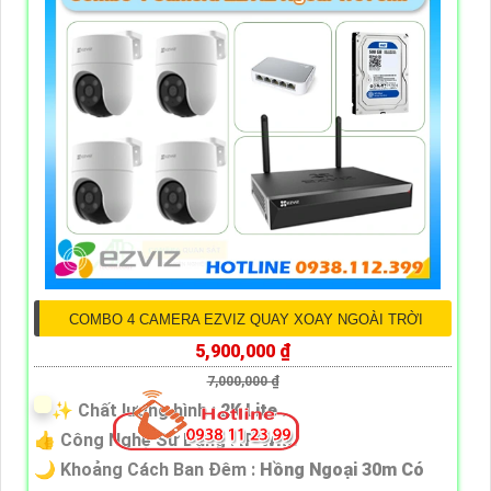
COMBO 4 CAMERA EZVIZ QUAY XOAY NGOÀI TRỜI
5,900,000 ₫
7,000,000 ₫
✨ Chất lượng hình :
2K Lite .
👍 Công Nghệ Sử Dụng :
IP Wifi.
🌙 Khoảng Cách Ban Đêm :
Hồng Ngoại 30m Có