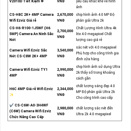
V2010D Tiết Kiệm ✲
VNĐ
yêu cầu khắc khe về hình
ảnh
CS-H8C 2K+ 4MP Camera
2,670,000
chip hình ảnh 4.0 MP Độ
Wifi Ezviz Giá rẻ
VNĐ
phân giải Ultra 2k
CS-H6-R100-1J5WF (H6
Chất Lượng Hình Ultra 4k
2,700,000
5MP) Camera An Ninh Sắc
lite 4.0 megapixel Chất
VNĐ
Nét
lượng cao giá rẻ
sắc nét với 4.0 megapixel
Camera Wifi Ezviz Sắc
3,540,000
Phù hợp cho công trình gia
Nét CS-C8W 2K+ 4MP
VNĐ
đình cửa hàng
chip hình ảnh sử dụng Ultra
Camera Wifi Ezviz TY1
2,990,000
2k thấy số trong khoảng
4MP
VNĐ
cách gần
chất lượng sáng đẹp 4.0
H6C 4MP Giá rẻ Wifi Ezviz
2,344,000
MP Độ phân giải Ultra 2k
✨
VNĐ
Cho công trình cao cấp
✔ CS-C6W-A0-3H4WF
2,980,000
chất lượng sắc nét đến
(C6W) Camera Wifi Ezviz
VNĐ
Ultra 2k 4.0 megapixel
Chức Năng Cao Cấp