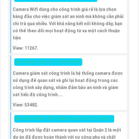
Camera Wifi dùng cho công trình giá rẻ là lựa chọn
hàng đầu cho việc giám sát an ninh mà không cần phải
chi trả quá nhiều. Với khả năng kết nối không dây, bạn
có thể theo dõi mọi hoạt động từ xa một cách thuận
tiện
View: 11267.
👸 CAMERA GIÁM SÁT CÔNG TRÌNH
Camera giám sát công trình là hệ thống camera được
sử dụng để quan sát và ghi lại hoạt động trong các
công trình xây dựng, nhằm đảm bảo an ninh và giám
sát tiến độ công trình....
View: 53482.
👸 CÔNG TRÌNH LẮP CAMERA QUAN SÁT TẠI QUẬN 2
Công trình lắp đặt camera quan sát tại Quận 2 là một
dự án đã được hoàn thành với sự công phu và chất