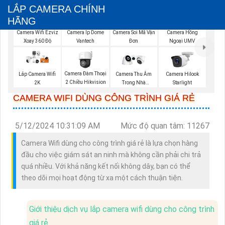
LẮP CAMERA CHÍNH
HÃNG
Camera Wifi Ezviz
Camera Ip Dome
Camera Soi Mã Vận
Camera Hồng
Xoay 360 Độ
Vantech
Đơn
Ngoại UMV
Camera Đàm Thoại
Lắp Camera Wifi
Camera Thu Âm
Camera Hilook
2 Chiều Hikvision
2K
Trong Nhà
Starlight
Kbvision
CAMERA WIFI DÙNG CÔNG TRÌNH GIÁ RẺ
5/12/2024 10:31:09 AM
Mức độ quan tâm: 11267
Camera Wifi dùng cho công trình giá rẻ là lựa chọn hàng
đầu cho việc giám sát an ninh mà không cần phải chi trả
quá nhiều. Với khả năng kết nối không dây, bạn có thể
theo dõi mọi hoạt động từ xa một cách thuận tiện.
Giới thiệu dịch vụ lắp camera wifi dùng cho công trình
giá rẻ