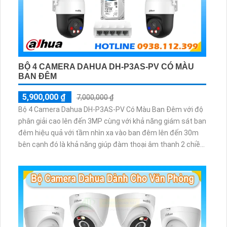
BỘ 4 CAMERA DAHUA DH-P3AS-PV CÓ MÀU
BAN ĐÊM
5,900,000 ₫
7,000,000 ₫
Bộ 4 Camera Dahua DH-P3AS-PV Có Màu Ban Đêm với độ
phân giải cao lên đến 3MP cùng với khả năng giám sát ban
đêm hiệu quả với tầm nhìn xa vào ban đêm lên đến 30m
bên cạnh đó là khả năng giúp đàm thoại âm thanh 2 chiều
và báo động răng de chủ động khi phát hiện xâm nhập