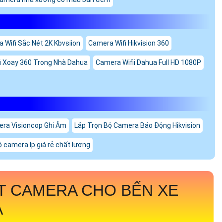
 Wifi Sắc Nét 2K Kbvsiion
Camera Wifi Hikvision 360
i Xoay 360 Trong Nhà Dahua
Camera Wifii Dahua Full HD 1080P
ra Visioncop Ghi Âm
Lắp Trọn Bộ Camera Báo Động Hikvision
ộ camera Ip giá rẻ chất lượng
T CAMERA CHO BẾN XE
Á