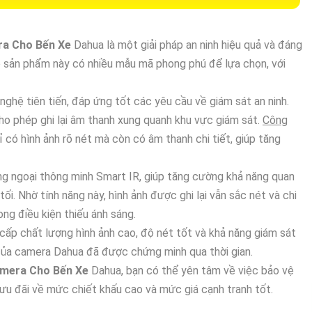
ra Cho Bến Xe
Dahua là một giải pháp an ninh hiệu quả và đáng
Bộ sản phẩm này có nhiều mẫu mã phong phú để lựa chọn, với
ghệ tiên tiến, đáp ứng tốt các yêu cầu về giám sát an ninh.
o phép ghi lại âm thanh xung quanh khu vực giám sát.
Công
 có hình ảnh rõ nét mà còn có âm thanh chi tiết, giúp tăng
g ngoại thông minh Smart IR, giúp tăng cường khả năng quan
i. Nhờ tính năng này, hình ảnh được ghi lại vẫn sắc nét và chi
ong điều kiện thiếu ánh sáng.
ấp chất lượng hình ảnh cao, độ nét tốt và khả năng giám sát
 của camera Dahua đã được chứng minh qua thời gian.
amera Cho Bến Xe
Dahua, bạn có thể yên tâm về việc bảo vệ
 ưu đãi về mức chiết khấu cao và mức giá cạnh tranh tốt.