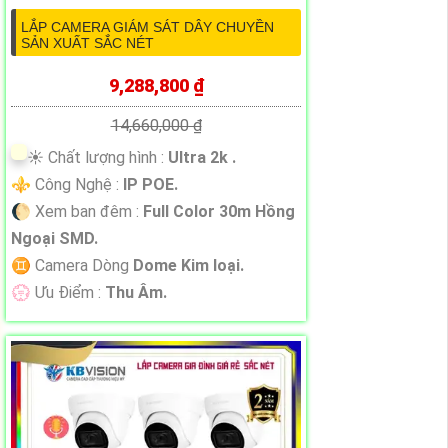
LẮP CAMERA GIÁM SÁT DÂY CHUYỀN
SẢN XUẤT SẮC NÉT
9,288,800 ₫
14,660,000 ₫
☀️ Chất lượng hình :
Ultra 2k .
⚜️ Công Nghệ :
IP POE.
🌔 Xem ban đêm :
Full Color 30m Hồng
Ngoại SMD.
♊ Camera Dòng
Dome Kim loại.
️💮 Ưu Điểm :
Thu Âm.