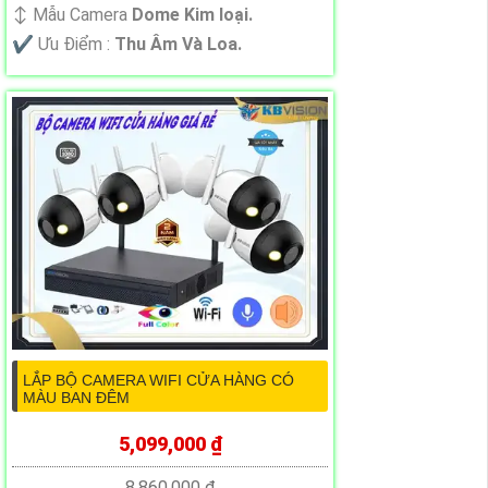
↕️ Mẫu Camera
Dome Kim loại.
️✔️ Ưu Điểm :
Thu Âm Và Loa.
LẮP BỘ CAMERA WIFI CỬA HÀNG CÓ
MÀU BAN ĐÊM
5,099,000 ₫
8,860,000 ₫