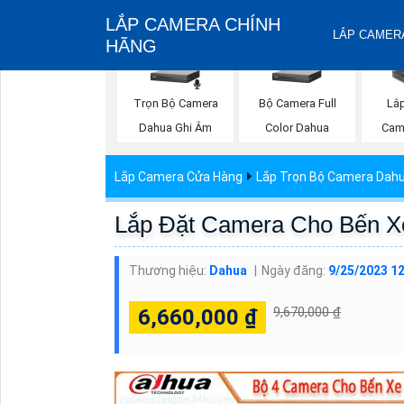
LẮP CAMERA CHÍNH
LẮP CAMERA
HÃNG
Trọn Bộ Camera
Bộ Camera Full
Lắ
Dahua Ghi Âm
Color Dahua
Cam
Lắp Camera Cửa Hàng
Lắp Trọn Bộ Camera Dah
Lắp Đặt Camera Cho Bến X
Thương hiệu:
Dahua
Ngày đăng:
9/25/2023 1
9,670,000 ₫
6,660,000 ₫