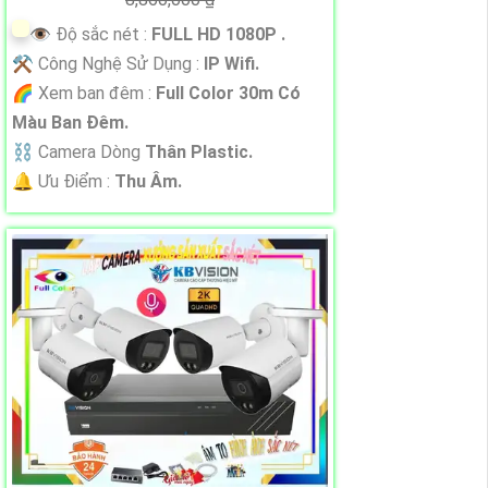
👁 Độ sắc nét :
FULL HD 1080P .
⚒ Công Nghệ Sử Dụng :
IP Wifi.
🌈 Xem ban đêm :
Full Color 30m Có
Màu Ban Ðêm.
⛓ Camera Dòng
Thân Plastic.
️🔔 Ưu Điểm :
Thu Âm.