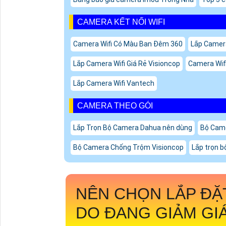
CAMERA KẾT NỐI WIFI
Camera Wifi Có Màu Ban Đêm 360
Lắp Camera
Lắp Camera Wifi Giá Rẻ Visioncop
Camera Wif
Lắp Camera Wifi Vantech
CAMERA THEO GÓI
Lắp Trọn Bộ Camera Dahua nên dùng
Bộ Came
Bộ Camera Chống Trộm Visioncop
Lắp trọn b
NÊN CHỌN
LẮP ĐẶ
DO ĐANG GIẢM GI