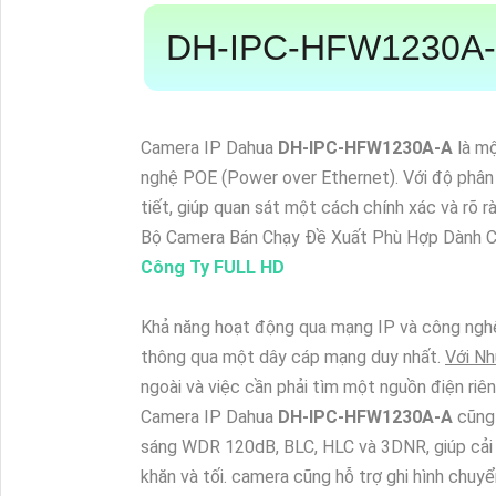
DH-IPC-HFW1230A
Camera IP Dahua
DH-IPC-HFW1230A-A
là mộ
nghệ POE (Power over Ethernet). Với độ phân g
tiết, giúp quan sát một cách chính xác và rõ r
Bộ Camera Bán Chạy Đề Xuất Phù Hợp Dành C
Công Ty FULL HD
Khả năng hoạt động qua mạng IP và công nghệ
thông qua một dây cáp mạng duy nhất.
Với Nh
ngoài và việc cần phải tìm một nguồn điện riê
Camera IP Dahua
DH-IPC-HFW1230A-A
cũng 
sáng WDR 120dB, BLC, HLC và 3DNR, giúp cải t
khăn và tối. camera cũng hỗ trợ ghi hình chuyể