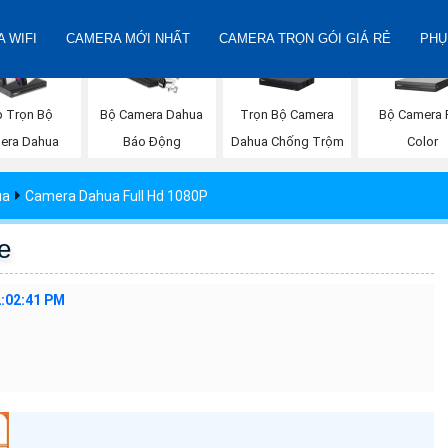
 WIFI
CAMERA MỚI NHẤT
CAMERA TRỌN GÓI GIÁ RẺ
PHỤ
Trọn Bộ Camera
Bộ Camera F
p Trọn Bộ
Bộ Camera Dahua
Dahua Chống Trộm
Color
era Dahua
Báo Động
ua
Camera Dahua Full Hd 1080P
e
2:02:41 PM