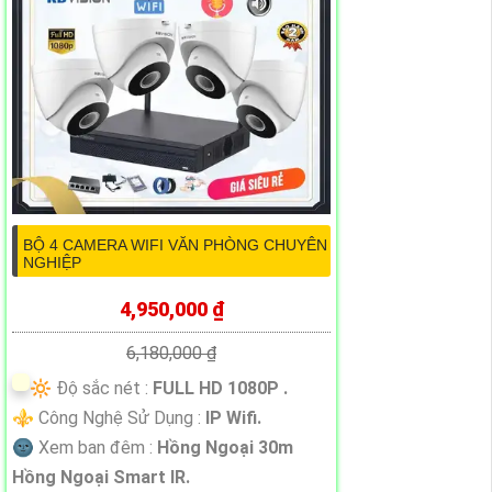
BỘ 4 CAMERA WIFI VĂN PHÒNG CHUYÊN
NGHIỆP
4,950,000 ₫
6,180,000 ₫
🔆 Độ sắc nét :
FULL HD 1080P .
⚜️ Công Nghệ Sử Dụng :
IP Wifi.
🌚 Xem ban đêm :
Hồng Ngoại 30m
Hồng Ngoại Smart IR.