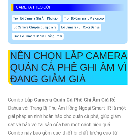
CAMERA THEO GÓI
Trọn Bộ Camera Ghi Âm Kbvision
Trọn Bộ Camera Ip Visioncop
Bộ Camera Chuyên Dụng giá rẻ
Bộ Camera Full Color Dahua
Trọn Bộ Camera Dahua Chống Trộm
NÊN CHỌN LẮP CAMERA
QUÁN CÀ PHÊ GHI ÂM VÌ
ĐANG GIẢM GIÁ
Combo
Lắp Camera Quán Cà Phê Ghi Âm Giá Rẻ
Dahua với Trang Bị Thu Âm Hồng Ngoại Smart IR là một
giải pháp an ninh hoàn hảo cho quán cà phê, giúp giám
sát và bảo vệ tài sản của bạn một cách hiệu quả.
Combo này bao gồm các thiết bị chất lượng cao từ