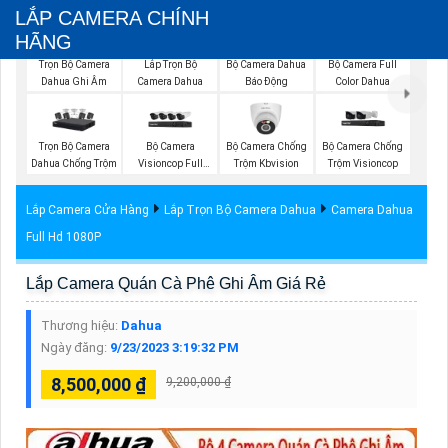
LẮP CAMERA CHÍNH
HÃNG
Trọn Bộ Camera
Bộ Camera Full
Lắp Trọn Bộ
Bộ Camera Dahua
Dahua Ghi Âm
Color Dahua
Camera Dahua
Báo Động
Trọn Bộ Camera
Bộ Camera
Bộ Camera Chống
Bộ Camera Chống
Dahua Chống Trộm
Visioncop Full
Trộm Kbvision
Trộm Visioncop
Color
Lắp Camera Cửa Hàng
Lắp Trọn Bộ Camera Dahua
Camera Dahua
Full Hd 1080P
Lắp Camera Quán Cà Phê Ghi Âm Giá Rẻ
Thương hiệu:
Dahua
Ngày đăng:
9/23/2023 3:19:32 PM
8,500,000 ₫
9,200,000 ₫