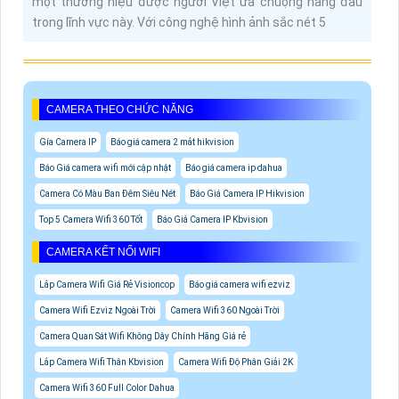
một thương hiệu được người Việt ưa chuộng hàng đầu
trong lĩnh vực này. Với công nghệ hình ảnh sắc nét 5
CAMERA THEO CHỨC NĂNG
Gía Camera IP
Báo giá camera 2 mắt hikvision
Báo Giá camera wifi mới cập nhật
Báo giá camera ip dahua
Camera Có Màu Ban Đêm Siêu Nét
Báo Giá Camera IP Hikvision
Top 5 Camera Wifi 360 Tốt
Báo Giá Camera IP Kbvision
CAMERA KẾT NỐI WIFI
Lắp Camera Wifi Giá Rẻ Visioncop
Báo giá camera wifi ezviz
Camera Wifi Ezviz Ngoài Trời
Camera Wifi 360 Ngoài Trời
Camera Quan Sát Wifi Không Dây Chính Hãng Giá rẻ
Lắp Camera Wifi Thân Kbvision
Camera Wifi Độ Phân Giải 2K
Camera Wifi 360 Full Color Dahua