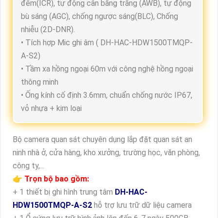
đêm(ICR), tự động cân bằng trắng (AWB), tự động
bù sáng (AGC), chống ngược sáng(BLC), Chống
nhiễu (2D-DNR).
• Tích hợp Mic ghi âm ( DH-HAC-HDW1500TMQP-
A-S2)
• Tầm xa hồng ngoại 60m với công nghệ hồng ngoại
thông minh
• Ống kính cố định 3.6mm, chuẩn chống nước IP67,
vỏ nhựa + kim loại
Bộ camera quan sát chuyên dụng lắp đặt quan sát an
ninh nhà ở, cửa hàng, kho xưởng, trường học, văn phòng,
công ty,...
👉 Trọn bộ bao gồm:
+ 1 thiết bị ghi hình trung tâm
DH-HAC-
HDW1500TMQP-A-S2
hỗ trợ lưu trữ dữ liệu camera