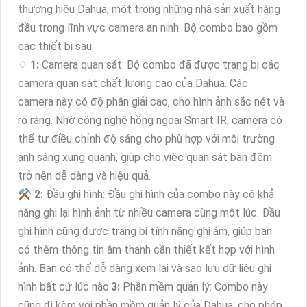
thương hiệu Dahua, một trong những nhà sản xuất hàng
đầu trong lĩnh vực camera an ninh. Bộ combo bao gồm
các thiết bị sau:
♢
1:
Camera quan sát: Bộ combo đã được trang bị các
camera quan sát chất lượng cao của Dahua. Các
camera này có độ phân giải cao, cho hình ảnh sắc nét và
rõ ràng. Nhờ công nghệ hồng ngoại Smart IR, camera có
thể tự điều chỉnh độ sáng cho phù hợp với môi trường
ánh sáng xung quanh, giúp cho việc quan sát ban đêm
trở nên dễ dàng và hiệu quả.
⚒
2:
Đầu ghi hình: Đầu ghi hình của combo này có khả
năng ghi lại hình ảnh từ nhiều camera cùng một lúc. Đầu
ghi hình cũng được trang bị tính năng ghi âm, giúp bạn
có thêm thông tin âm thanh cần thiết kết hợp với hình
ảnh. Bạn có thể dễ dàng xem lại và sao lưu dữ liệu ghi
hình bất cứ lúc nào.
3:
Phần mềm quản lý: Combo này
cũng đi kèm với phần mềm quản lý của Dahua, cho phép