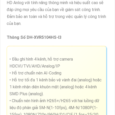
HD Anlog với tính năng thông minh và hiệu suất cao sẽ
đáp ứng mọi yêu cầu của bạn về giám sát công trình.
Đảm bảo an toàn và hỗ trợ trong việc quản lý công trình
của bạn.
Thông Số DH-XVR5104HS-I3
• Đầu ghi hình 4 kênh, hỗ trợ camera
HDCVI/TVI/AHD/Analog/IP
• Hỗ trợ chuẩn nén AI-Coding
• Hỗ trợ tối đa 1 kênh bảo vệ vành đai (analog) hoặc
1 kênh nhận diện khuôn mặt (analog) hoặc 4 kênh
SMD Plus (analog).
• Chuẩn nén hình ảnh H265+/H265 với hai luồng dữ
liệu độ phân giải 5M-N(1-10fps), 4M-N/1080P(1-
15fps), 1080N/720p/960H/D1/CIF (1 fps–25/30