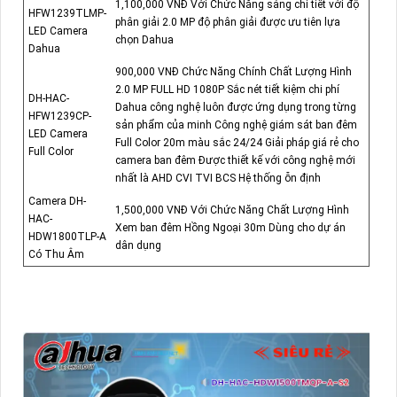
1,100,000 VNĐ Với Chức Năng sáng chi tiết với độ
HFW1239TLMP-
phân giải 2.0 MP độ phân giải được ưu tiên lựa
LED Camera
chọn Dahua
Dahua
900,000 VNĐ Chức Năng Chính Chất Lượng Hình
2.0 MP FULL HD 1080P Sắc nét tiết kiệm chi phí
DH-HAC-
Dahua công nghệ luôn được ứng dụng trong từng
HFW1239CP-
sản phẩm của minh Công nghệ giám sát ban đêm
LED Camera
Full Color 20m màu sắc 24/24 Giải pháp giá rẻ cho
Full Color
camera ban đêm Được thiết kế với công nghệ mới
nhất là AHD CVI TVI BCS Hệ thống ỗn định
Camera DH-
1,500,000 VNĐ Với Chức Năng Chất Lượng Hình
HAC-
Xem ban đêm Hồng Ngoại 30m Dùng cho dự án
HDW1800TLP-A
dân dụng
Có Thu Âm