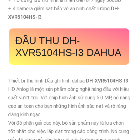
+ 1 Ổ cứng lưu trữ hình ảnh lên đến 6-7 ngày 500GB
+ 4 camera giám sát bảo vệ an ninh chất lượng
DH-
XVR5104HS-I3
ĐẦU THU
DH-
XVR5104HS-I3
DAHUA
Thiết bị thu hình Dầu ghi hình dahua
DH-XVR5104HS-I3
HD Anlog là một sản phẩm công nghệ hàng đầu với hiệu
suất vượt trội. Với chip hình ảnh sử dụng 5.0 MP, nó nâng
cao an toàn cho bạn những hình ảnh sắc nét và rõ ràng
đáng kinh ngạc.
Với độ phân giải cao này, bộ sản phẩm này là lựa chọn
tốt nhất cho việc lắp đặt trong các công trình. Nó cung
cấp độ phân giải phù hợp với môi trường xung quanh,