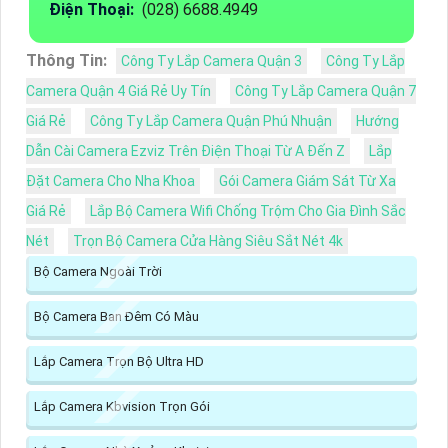
Điện Thoại:
(028) 6688.4949
Thông Tin:
Công Ty Lắp Camera Quận 3
Công Ty Lắp
Camera Quận 4 Giá Rẻ Uy Tín
Công Ty Lắp Camera Quận 7
Giá Rẻ
Công Ty Lắp Camera Quận Phú Nhuận
Hướng
Dẫn Cài Camera Ezviz Trên Điện Thoại Từ A Đến Z
Lắp
Đặt Camera Cho Nha Khoa
Gói Camera Giám Sát Từ Xa
Giá Rẻ
Lắp Bộ Camera Wifi Chống Trộm Cho Gia Đình Sắc
Nét
Trọn Bộ Camera Cửa Hàng Siêu Sắt Nét 4k
Bộ Camera Ngoài Trời
Bộ Camera Ban Đêm Có Màu
Lắp Camera Trọn Bộ Ultra HD
Lắp Camera Kbvision Trọn Gói