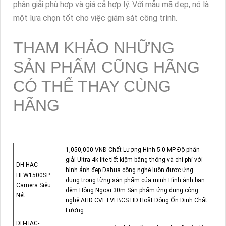
phân giải phù hợp và giá cả hợp lý. Với mẫu mã đẹp, nó là
một lựa chọn tốt cho việc giám sát công trình.
THAM KHẢO NHỮNG
SẢN PHẨM CŨNG HÃNG
CÓ THỂ THAY CÙNG
HÃNG
1,050,000 VNĐ Chất Lượng Hình 5.0 MP Độ phân
giải Ultra 4k lite tiết kiệm băng thông và chi phí với
DH-HAC-
hình ảnh đẹp Dahua công nghệ luôn được ứng
HFW1500SP
dụng trong từng sản phẩm của minh Hình ảnh ban
Camera Siêu
đêm Hồng Ngoại 30m Sản phẩm ứng dụng công
Nét
nghệ AHD CVI TVI BCS HD Hoặt Động Ổn Định Chất
Lượng
DH-HAC-