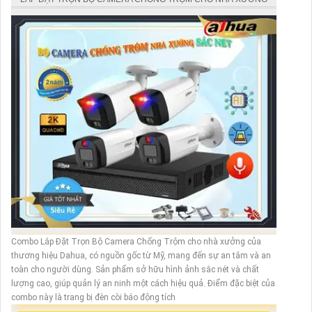
Trọn bộ camera kho hàng giá rẻ
Trọn Bộ Camera Kho Hàng Full Color
một thương hiệu camera chống trộm đến từ Mỹ, đã ra
mắt Combo Lắp Camera Chống Trộm Gia Đình Chuyên
Dụng. Sản phẩm được trang bị công nghệ hiện đại,
cung cấp hình ảnh sắc nét giúp quản lý an ninh gia đình
một cách hiệu quả. Điểm nổi bật của Combo này là
chức năng báo động tại chỗ nháy sáng, giúp
8,714,400 VNĐ
Combo Lắp Đặt Trọn Bộ Camera Chống Trộm cho nhà xưởng của
thương hiệu Dahua, có nguồn gốc từ Mỹ, mang đến sự an tâm và an
toàn cho người dùng. Sản phẩm sở hữu hình ảnh sắc nét và chất
lượng cao, giúp quản lý an ninh một cách hiệu quả. Điểm đặc biệt của
combo này là trang bị đèn còi báo động tích