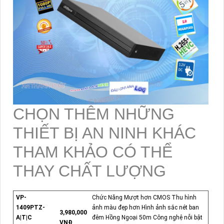
CHỌN THÊM NHỮNG
THIẾT BỊ AN NINH KHÁC
THAM KHẢO CÓ THỂ
THAY CHẤT LƯỢNG
VP-
Chức Năng Mượt hơn CMOS Thu hình
1409PTZ-
ảnh màu đẹp hơn Hình ảnh sắc nét ban
3,980,000
A|T|C
đêm Hồng Ngoại 50m Công nghệ nỗi bật
VNĐ