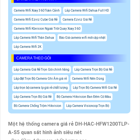
Camera Wifi Xoay 360 Toàn Cảnh
Lắp Camera Wifi Dahua Full HD
Camera Wifi Ezviz Cube Giá Rẻ
Camera Ezviz Giá Rẻ
Camera Wifi Kbvision Ngoài Trời Quay Xoay 360
Lắp Camera Wifi Thân Dahua
Báo Giá camera wifi mới cập nhật
Lắp Camera Wifi 2K
CAMERA THEO GÓI
Lắp Camera Giá Rẻ Trọn Gói chính hãng
Lắp Camera Trọn Bộ Giá Rẻ
Lắp đặt Trọn Bộ Camera Ghi Âm giá rẻ
Camera Wifi Nên Dùng
Lắp trọn bộ camera Ip giá rẻ chất lượng
Lắp Trọn Bộ Camera Wifi Giá Rẻ
Lắp Camera Trọn Bộ Giá Rẻ
Bộ Camera Hikvision Ban Đêm Có Màu
Bô Camera Chống Trộm Hikvision
Lắp Camera Visioncop Trọn Bộ
Một hệ thống camera giá rẻ DH-HAC-HFW1200TLP-
A-S5 quan sát hình ảnh siêu nét