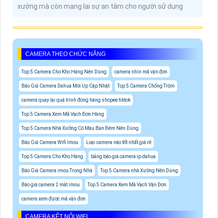
xưởng mà còn mang lại sự an tâm cho người sử dụng
CAMERA THEO CHỨC NĂNG
Top 5 Camera Cho Kho Hàng Nên Dùng
camera nhìn mã vận đơn
Báo Giá Camera Dahua Mới Up Cập Nhật
Top 5 Camera Chống Trộm
camera quay lại quá trình đóng hàng shopee tiktok
Top 5 Camera Xem Mã Vạch Đơn Hàng
Top 5 Camera Nhà Xưởng Có Màu Ban Đêm Nên Dùng
Báo Giá Camera Wifi Imou
Loại camera nào tốt nhất giá rẻ
Top 5 Camera Cho Kho Hàng
bảng báo giá camera ip dahua
Báo Giá Camera imou Trong Nhà
Top 5 Camera nhà Xưởng Nên Dùng
Báo giá camera 2 mắt imou
Top 5 Camera Xem Mã Vạch Vận Đơn
camera xem được mã vận đơn
CAMERA KẾT NỐI WIFI