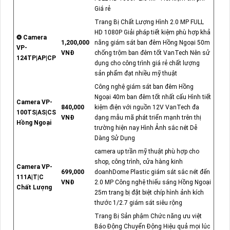
Giá rẻ
Trang Bị Chất Lượng Hình 2.0 MP FULL
HD 1080P Giải pháp tiết kiệm phù hợp khả
❂ Camera
1,200,000
năng giám sát ban đêm Hồng Ngoại 50m
VP-
VNĐ
chống trộm ban đêm tốt VanTech Nên sử
124TP|AP|CP
dụng cho công trình giá rẻ chất lượng
sản phẩm đạt nhiều mỹ thuật
Công nghệ giám sát ban đêm Hồng
Ngoại 40m ban đêm tốt nhất cấu Hình tiết
Camera VP-
840,000
kiệm điện với nguồn 12V VanTech đa
100TS|AS|CS
VNĐ
dạng mẫu mã phát triển mạnh trên thị
Hồng Ngoại
trường hiện nay Hình Ảnh sắc nét Dễ
Dàng Sử Dụng
camera up trần mỹ thuật phù hợp cho
shop, công trình, cửa hàng kinh
Camera VP-
699,000
doanhDome Plastic giám sát sắc nét đến
111A|T|C
VNĐ
2.0 MP Công nghệ thiếu sáng Hồng Ngoại
Chất Lượng
25m trang bị đặt biệt chíp hình ảnh kích
thước 1/2.7 giám sát siêu rộng
Trang Bị Sản phậm Chức năng ưu việt
Báo Động Chuyển Động Hiệu quả mọi lúc