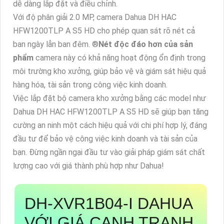
dễ dàng lắp đặt và điều chỉnh.
Với độ phân giải 2.0 MP, camera Dahua DH HAC
HFW1200TLP A S5 HD cho phép quan sát rõ nét cả
ban ngày lẫn ban đêm. ®️
Nét độc đáo hơn của sản
phẩm
camera này có khả năng hoạt động ổn định trong
môi trường kho xưởng, giúp bảo vệ và giám sát hiệu quả
hàng hóa, tài sản trong công việc kinh doanh.
Việc lắp đặt bộ camera kho xưởng bằng các model như
Dahua DH HAC HFW1200TLP A S5 HD sẽ giúp bạn tăng
cường an ninh một cách hiệu quả với chi phí hợp lý, đáng
đầu tư để bảo vệ công việc kinh doanh và tài sản của
bạn. Đừng ngần ngại đầu tư vào giải pháp giám sát chất
lượng cao với giá thành phù hợp như Dahua!
DH-XVR1B04-I
DAHUA
VỚI GIÁ CẠNH TRANH