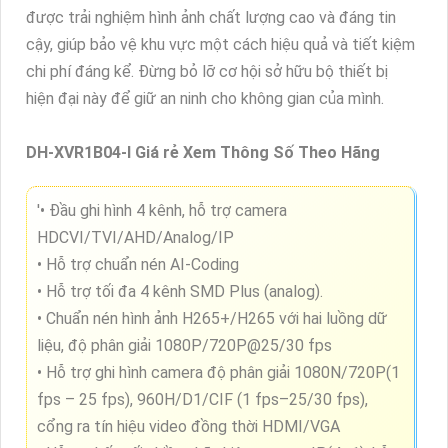
được trải nghiệm hình ảnh chất lượng cao và đáng tin
cậy, giúp bảo vệ khu vực một cách hiệu quả và tiết kiệm
chi phí đáng kể. Đừng bỏ lỡ cơ hội sở hữu bộ thiết bị
hiện đại này để giữ an ninh cho không gian của mình.
DH-XVR1B04-I Giá rẻ Xem Thông Số Theo Hãng
'• Đầu ghi hình 4 kênh, hỗ trợ camera
HDCVI/TVI/AHD/Analog/IP
• Hỗ trợ chuẩn nén AI-Coding
• Hỗ trợ tối đa 4 kênh SMD Plus (analog).
• Chuẩn nén hình ảnh H265+/H265 với hai luồng dữ
liệu, độ phân giải 1080P/720P@25/30 fps
• Hỗ trợ ghi hình camera độ phân giải 1080N/720P(1
fps – 25 fps), 960H/D1/CIF (1 fps–25/30 fps),
cổng ra tín hiệu video đồng thời HDMI/VGA