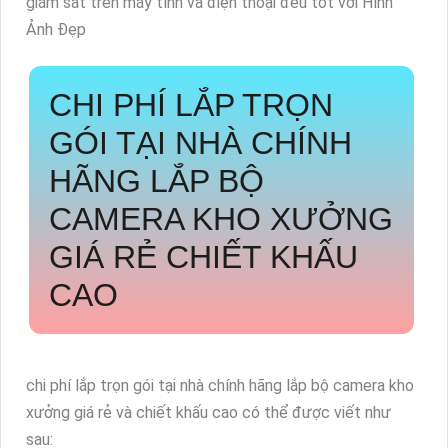
giám sát trên máy tính và điện thoại đều tốt với Hình
Ảnh Đẹp
CHI PHÍ LẮP TRỌN
GÓI TẠI NHÀ CHÍNH
HÃNG
LẮP BỘ
CAMERA KHO XƯỞNG
GIÁ RẺ
CHIẾT KHẤU
CAO
chi phí lắp trọn gói tại nhà chính hãng lắp bộ camera kho
xưởng giá rẻ và chiết khấu cao có thể được viết như
sau: