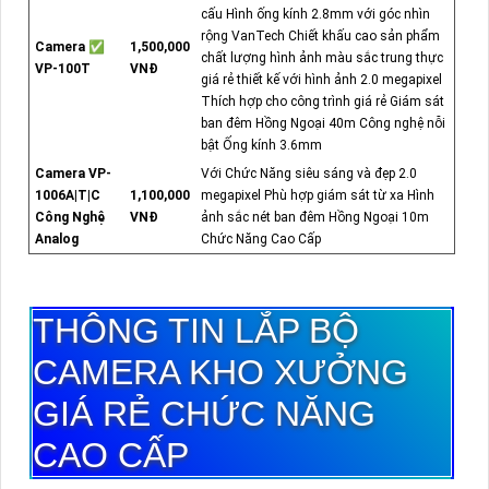
cấu Hình ống kính 2.8mm với góc nhìn
rộng VanTech Chiết khấu cao sản phẩm
Camera ✅
1,500,000
chất lượng hình ảnh màu sắc trung thực
VP-100T
VNĐ
giá rẻ thiết kế với hình ảnh 2.0 megapixel
Thích hợp cho công trình giá rẻ Giám sát
ban đêm Hồng Ngoại 40m Công nghệ nỗi
bật Ống kính 3.6mm
Camera VP-
Với Chức Năng siêu sáng và đẹp 2.0
1006A|T|C
1,100,000
megapixel Phù hợp giám sát từ xa Hình
Công Nghệ
VNĐ
ảnh sắc nét ban đêm Hồng Ngoại 10m
Analog
Chức Năng Cao Cấp
THÔNG TIN
LẮP BỘ
CAMERA KHO XƯỞNG
GIÁ RẺ
CHỨC NĂNG
CAO CẤP