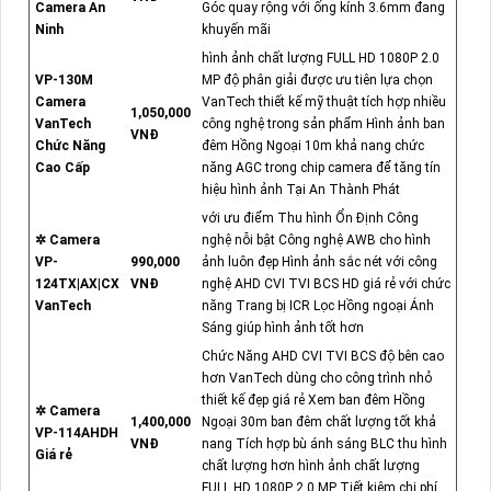
Camera An
Góc quay rộng với ống kính 3.6mm đang
Ninh
khuyến mãi
hình ảnh chất lượng FULL HD 1080P 2.0
VP-130M
MP độ phân giải được ưu tiên lựa chọn
Camera
VanTech thiết kế mỹ thuật tích hợp nhiều
1,050,000
VanTech
công nghệ trong sản phẩm Hình ảnh ban
VNĐ
Chức Năng
đêm Hồng Ngoại 10m khả nang chức
Cao Cấp
năng AGC trong chip camera để tăng tín
hiệu hình ảnh Tại An Thành Phát
với ưu điểm Thu hình Ổn Định Công
✲ Camera
nghệ nỗi bật Công nghệ AWB cho hình
VP-
990,000
ảnh luôn đẹp Hình ảnh sắc nét với công
124TX|AX|CX
VNĐ
nghệ AHD CVI TVI BCS HD giá rẻ với chức
VanTech
năng Trang bị ICR Lọc Hồng ngoại Ánh
Sáng giúp hình ảnh tốt hơn
Chức Năng AHD CVI TVI BCS độ bên cao
hơn VanTech dùng cho công trình nhỏ
thiết kế đẹp giá rẻ Xem ban đêm Hồng
✲ Camera
1,400,000
Ngoại 30m ban đêm chất lượng tốt khả
VP-114AHDH
VNĐ
nang Tích hợp bù ánh sáng BLC thu hình
Giá rẻ
chất lượng hơn hình ảnh chất lượng
FULL HD 1080P 2.0 MP Tiết kiệm chi phí