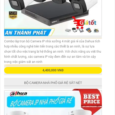
Combo lắp trọn bộ Camera IP nhà xưởng 4 mắt giá rẻ của Dahua tích
hợp nhiều công nghệ tiên tiến trong các thiết bị an ninh, là sự lựa
chọn tốt cho việc trang bị hệ thống an ninh. Với chức năng ưu việt thu
hình chất lượng, các camera IP này đem đến sự an tâm và tin cậy
trong việc giám sát an ninh
4,400,000 VNĐ
BỘ CAMERA NHÀ PHỐ GIÁ RẺ SẮT NÉT