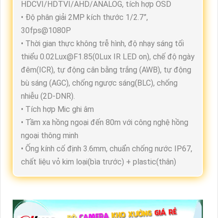
HDCVI/HDTVI/AHD/ANALOG, tích hợp OSD
• Độ phân giải 2MP kích thước 1/2.7”,
30fps@1080P
• Thời gian thực không trễ hình, độ nhạy sáng tối
thiểu 0.02Lux@F1.85(0Lux IR LED on), chế độ ngày
đêm(ICR), tự động cân bằng trắng (AWB), tự động
bù sáng (AGC), chống ngược sáng(BLC), chống
nhiễu (2D-DNR).
• Tích hợp Mic ghi âm
• Tầm xa hồng ngoại đến 80m với công nghệ hồng
ngoại thông minh
• Ống kính cố định 3.6mm, chuẩn chống nước IP67,
chất liệu vỏ kim loại(bìa trước) + plastic(thân)