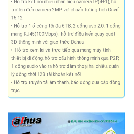
• Hỗ trợ kết nối nhiều nhãn hiệu camera IP(4+1), hỗ
trợ lên đến camera 2MP với chuẩn tương tích Onvif
16.12
• Hỗ trợ 1 ổ cứng tối đa 6TB, 2 cổng usb 2.0, 1 cổng
mạng RJ45(100Mbps), hỗ trợ điều kiển quay quét
3D thông minh với giao thức Dahua
• Hỗ trợ xem lại và trực tiếp qua mạng máy tính
thiết bị di động, hỗ trợ cấu hình thông minh qua P2P,
1 cổng audio vào ra hỗ trợ đàm thoại hai chiều, quản
lý đồng thời 128 tài khoản kết nối.
• Hỗ trợ truyền tải âm thanh, báo động qua cáp đồng
trục