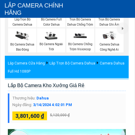
LẮP CAMERA CHÍNH
HÃNG
Bộ Camera Full
Trọn Bộ Camera
Trọn Bộ Camera
Lắp Trọn Bộ
Color Dahua
Dahua Chống Trộm
Dahua Ghi Âm
Camera Dahua
Bộ Camera Ngoài
Bộ Camera Chống
Bộ Camera Dahua
Camera Dahua
Trời
Trộm Visioncop
Báo Động
Công Nghệ Ai
Lắp Camera Cửa Hàng
Lắp Trọn Bộ Camera Dahua
Camera Dahua
Full Hd 1080P
Lắp Bộ Camera Kho Xưởng Giá Rẻ
Thương hiệu:
Dahua
Ngày đăng:
3/14/2024 4:02:01 PM
3,801,600 ₫
5,120,000 ₫