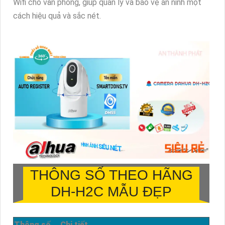
Wifi cho văn phòng, giúp quản lý và bảo vệ an ninh một
cách hiệu quả và sắc nét.
THÔNG SỐ THEO HÃNG
DH-H2C MẪU ĐẸP
Thông số
Chi tiết