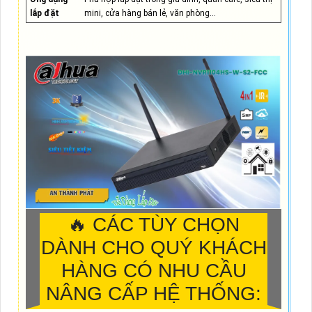
lắp đặt
mini, cửa hàng bán lẻ, văn phòng...
🔥 CÁC TÙY CHỌN
DÀNH CHO QUÝ KHÁCH
HÀNG CÓ NHU CẦU
NÂNG CẤP HỆ THỐNG: