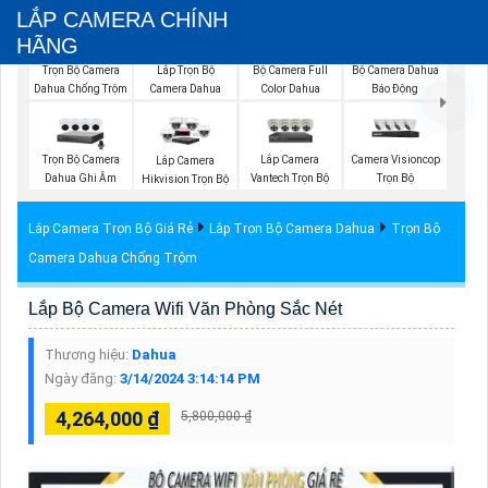
LẮP CAMERA CHÍNH
HÃNG
Trọn Bộ Camera
Bộ Camera Full
Lắp Trọn Bộ
Bộ Camera Dahua
Dahua Chống Trộm
Color Dahua
Camera Dahua
Báo Động
Trọn Bộ Camera
Lắp Camera
Camera Visioncop
Lắp Camera
Dahua Ghi Âm
Vantech Trọn Bộ
Trọn Bộ
Hikvision Trọn Bộ
Lắp Camera Trọn Bộ Giá Rẻ
Lắp Trọn Bộ Camera Dahua
Trọn Bộ
Camera Dahua Chống Trộm
Lắp Bộ Camera Wifi Văn Phòng Sắc Nét
Thương hiệu:
Dahua
Ngày đăng:
3/14/2024 3:14:14 PM
4,264,000 ₫
5,800,000 ₫