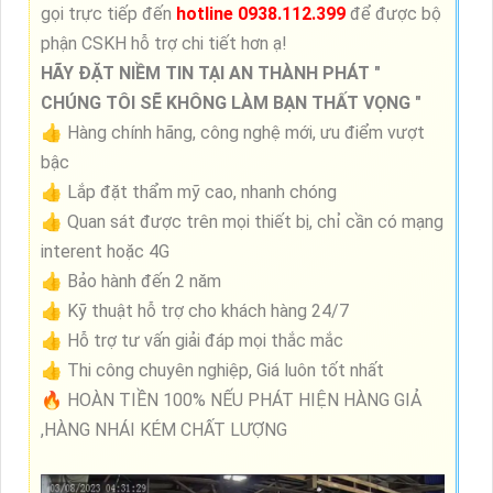
gọi trực tiếp đến
hotline 0938.112.399
để được bộ
phận CSKH hỗ trợ chi tiết hơn ạ!
HÃY ĐẶT NIỀM TIN TẠI AN THÀNH PHÁT "
CHÚNG TÔI SẼ KHÔNG LÀM BẠN THẤT VỌNG "
👍 Hàng chính hãng, công nghệ mới, ưu điểm vượt
bậc
👍 Lắp đặt thẩm mỹ cao, nhanh chóng
👍 Quan sát được trên mọi thiết bị, chỉ cần có mạng
interent hoặc 4G
👍 Bảo hành đến 2 năm
👍 Kỹ thuật hỗ trợ cho khách hàng 24/7
👍 Hỗ trợ tư vấn giải đáp mọi thắc mắc
👍 Thi công chuyên nghiệp, Giá luôn tốt nhất
🔥 HOÀN TIỀN 100% NẾU PHÁT HIỆN HÀNG GIẢ
,HÀNG NHÁI KÉM CHẤT LƯỢNG