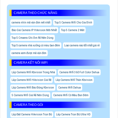
CAMERA THEO CHỨC NĂNG
camera nhìn mã vận đơn nét nhất
Top 5 Camera Wifi Cho Gia Đình
Báo Giá Camera IP Hikvision Mới Nhất
Top 5 Camera 2 Mắt
Top 5 Cmaera Ghi Âm Rõ Nên Dùng
Top 5 camera nhà xưởng có màu ban đêm
Loại camera nào tốt nhất giá rẻ
camera xem được mã vận đơn
CAMERA KẾT NỐI WIFI
Lắp Camera Wifi Kbvision Trong Nhà
Camera Wifi 360 Full Color Dahua
Lắp Camera Wifi Hikvision Giá Rẻ
Lắp Camera Wifi Thân Kbvision
Lắp Camera Wifi Báo Động Kbvision
Camera Wifi Dahua
5 Camera Wifi Giá Rẻ Nên Dùng
Camera Wifi Có Màu Ban Đêm
CAMERA THEO GÓI
Lắp Đặt Camera Hikvision Trọn Bộ
Lắp Camera Trọn Bộ Ultra HD