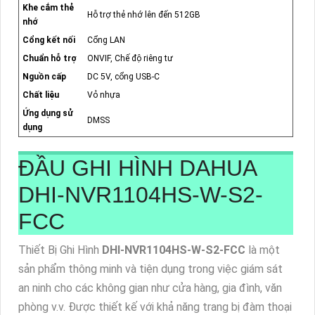
Khe cắm thẻ
Hỗ trợ thẻ nhớ lên đến 512GB
nhớ
Cổng kết nối
Cổng LAN
Chuẩn hỗ trợ
ONVIF, Chế độ riêng tư
Nguồn cấp
DC 5V, cổng USB-C
Chất liệu
Vỏ nhựa
Ứng dụng sử
DMSS
dụng
ĐẦU GHI HÌNH DAHUA
DHI-NVR1104HS-W-S2-
FCC
Thiết Bị Ghi Hình
DHI-NVR1104HS-W-S2-FCC
là một
sản phẩm thông minh và tiện dụng trong việc giám sát
an ninh cho các không gian như cửa hàng, gia đình, văn
phòng v.v. Được thiết kế với khả năng trang bị đàm thoại