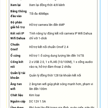
Xem lại
Xem lại đồng thời 4/8 kênh
Băng thông
Tối đa 40Mbps
đầu vào
Độ phân
Hỗ trợ camera lên đến 6MP
giải hỗ trợ
Kết nối IP
Tính năng tự động kết nối camera IP Wifi Dahua
Wifi Dahua
chỉ với 1-click
Chuẩn
Hỗ trợ kết nối chuẩn Onvif 2.4
Onvif
Ổ cứng
Hỗ trợ 1 ổ cứng dung lượng lên đến 16TB
Cổng kết
2 x USB 2.0, 1 x RJ45 (10/100M), 1 x cổng audio
nối
vào ra, hỗ trợ đàm thoại 2 chiều
Quản lý tài
Quản lý đồng thời 128 tài khoản kết nối
khoản
Ăng-ten
2 ăng-ten wifi giúp phát sóng mạnh hơn, phạm vi
wifi
lên đến 100m
Chất liệu
Kim loại
Nguồn cấp
DC 12V 1.5A
Ứng dụng
Phù hợp lắp đặt trong gia đình, quán cafe, siêu thị