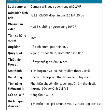
Loại camera
Camera Wifi quay quét trong nhà 2MP
Cảm biến hình
1/2.8" CMOS, độ phân giải 2.0 MP, 25fps
ảnh
Chuẩn nén
H.265+, chống ngược sáng DWDR
video
Tầm xa hồng
15m
ngoại
Ống kính
Cố định 4mm, góc nhìn 85.9°
Quay quét
Ngang: 0° đến 325°, Dọc: -20° đến 100°
Thiết lập
Hỗ trợ thiết lập điểm Preset
Preset
Âm thanh
Tích hợp mic và loa, hỗ trợ đàm thoại 2 chiều
Báo động
Còi hú tích hợp, âm thanh báo động tùy chỉnh
Tính năng
Phát hiện chuyển động, con người, âm thanh bất
thông minh
thường, bảo vệ vành đai IVS
Kết nối Wifi
Băng tần 2.4GHz
Hỗ trợ giao
Tên miền miễn phí SmartDDNS.TV, Auto Register 1.0
diện web