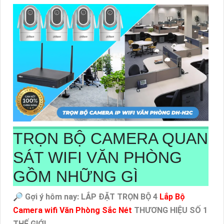
TRỌN BỘ CAMERA QUAN
SÁT WIFI VĂN PHÒNG
GỒM NHỮNG GÌ
🔎 Gợi ý hôm nay: LẮP ĐẶT TRỌN BỘ 4
Lắp Bộ
Camera wifi Văn Phòng Sắc Nét
THƯƠNG HIỆU SỐ 1
THẾ GIỚI