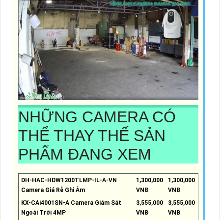
NHỮNG CAMERA CÓ
THỂ THAY THẾ SẢN
PHẨM ĐANG XEM
DH-HAC-HDW1200TLMP-IL-A-VN
1,300,000
1,300,000
Camera Giá Rẻ Ghi Âm
VNĐ
VNĐ
KX-CAi4001SN-A Camera Giám Sát
3,555,000
3,555,000
Ngoài Trời 4MP
VNĐ
VNĐ