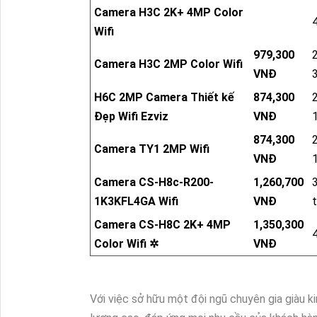
Camera H3C 2K+ 4MP Color
Wifi
979,300
Camera H3C 2MP Color Wifi
VNĐ
H6C 2MP Camera Thiết kế
874,300
Đẹp Wifi Ezviz
VNĐ
874,300
Camera TY1 2MP Wifi
VNĐ
Camera CS-H8c-R200-
1,260,700
1K3KFL4GA Wifi
VNĐ
Camera CS-H8C 2K+ 4MP
1,350,300
Color Wifi ✲
VNĐ
Với việc sở hữu một đội ngũ chuyên gia giàu 