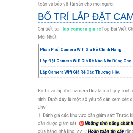
toàn và bảo vệ tài sản cho mọi người.
BỐ TRÍ LẮP ĐẶT CA
Chi tiết tại :
lap camera gia re
Top Bài Viết C
Mới Nhất
Phân Phối Camera Wifi Giá Rẻ Chính Hãng
Lắp Đặt Camera Wifi Giá Rẻ Nào Nên Dùng Cho 
Lăp Camera Wifi Giá Rẻ Các Thương Hiệu
Bố trí và lắp đặt camera Unv là một quy trình
ninh. Dưới đây là một số yếu tố cần xem xét đ
Unv:
1. Đánh giá các khu vực cần giám sát: Trước kh
cần được giám sát. ㊙️
Những tính năng chất l
cửa hàng, nhà kho, v.v. ♢
Hoàn toàn tin cậy
rằng