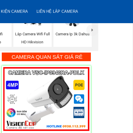
 KIỆN CAMERA
LIÊN HỆ LẮP CAMERA
fi
Lắp Camera Wifi Full
Camera Ip 3k Dahua
p
HD Hikvision
CAMERA QUAN SÁT GIÁ RẺ