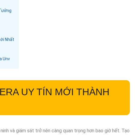
 Tưởng
ới Nhất
a Unv
ERA UY TÍN MỚI THÀNH
 ninh và giám sát trở nên càng quan trọng hơn bao giờ hết. Tạo