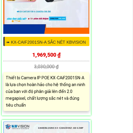
➠ KX-CAIF2001SN-A SẮC NÉT KBVISION
1,969,500 ₫
3,030,000 ₫
Thiết bị Camera IP POE KX-CAiF2001SN-A
là lựa chọn hoàn hảo cho hệ thống an ninh
của bạn với độ phân giải lên đến 2.0
megapixel, chất lượng sắc nét và đúng
tiêu chuẩn