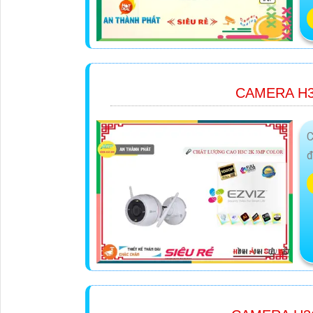
CAMERA H3
C
đ