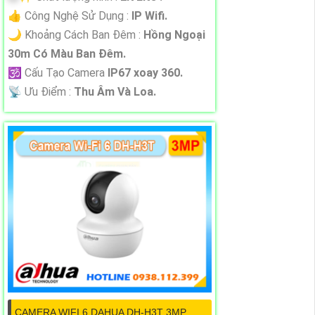
👍 Công Nghệ Sử Dụng :
IP Wifi.
🌙 Khoảng Cách Ban Đêm :
Hồng Ngoại
30m Có Màu Ban Ðêm.
🕉️ Cấu Tạo Camera
IP67 xoay 360.
️📡 Ưu Điểm :
Thu Âm Và Loa.
CAMERA WIFI 6 DAHUA DH-H3T 3MP