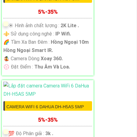
5%-35%
☀️ Hình ảnh chất lượng :
2K Lite .
⚜️ Sử dụng công nghệ :
IP Wifi.
🌈 Tầm Xa Ban Đêm :
Hồng Ngoại 10m
Hồng Ngoại Smart IR.
🤹 Camera Dòng
Xoay 360.
️💮 Đặt Điểm :
Thu Âm Và Loa.
CAMERA WIFI 6 DAHUA DH-H5AS 5MP
5%-35%
💯 Độ Phân giải :
3k .