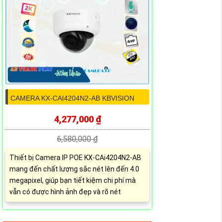
CAMERA KX-CAI4204N2-AB KBVISION
4,277,000 ₫
6,580,000 ₫
Thiết bị Camera IP POE KX-CAi4204N2-AB
mang đến chất lượng sắc nét lên đến 4.0
megapixel, giúp bạn tiết kiệm chi phí mà
vẫn có được hình ảnh đẹp và rõ nét