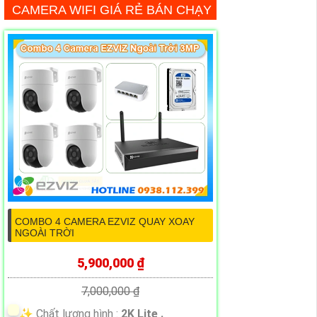
CAMERA WIFI GIÁ RẺ BÁN CHẠY
COMBO 4 CAMERA EZVIZ QUAY XOAY
NGOÀI TRỜI
5,900,000 ₫
7,000,000 ₫
✨ Chất lượng hình :
2K Lite .