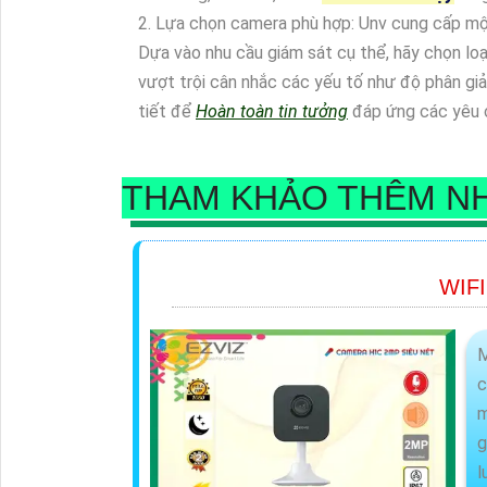
2. Lựa chọn camera phù hợp: Unv cung cấp một
Dựa vào nhu cầu giám sát cụ thể, hãy chọn l
vượt trội cân nhắc các yếu tố như độ phân gi
tiết để
Hoàn toàn tin tưởng
đáp ứng các yêu c
THAM KHẢO THÊM N
WIFI
M
c
m
g
l