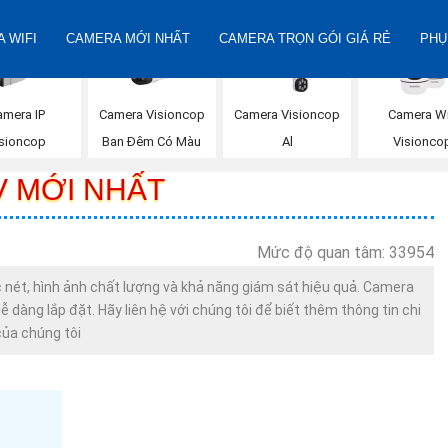
 WIFI
CAMERA MỚI NHẤT
CAMERA TRỌN GÓI GIÁ RẺ
PHỤ
amera IP
Camera Visioncop
Camera Visioncop
Camera Wi
isioncop
Ban Đêm Có Màu
Al
Visionco
V MỚI NHẤT
Mức độ quan tâm: 33954
 nét, hình ảnh chất lượng và khả năng giám sát hiệu quả. Camera
 dàng lắp đặt. Hãy liên hệ với chúng tôi để biết thêm thông tin chi
của chúng tôi