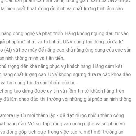
àng. Các sản phẩm camera và hệ thống giám sát của UNV được
g lại hiệu suất hoạt động ổn định và chất lượng hình ảnh sắc
ả năng công nghệ và phát triển. Hãng không ngừng đầu tư vào
ải pháp mới nhất và tốt nhất. UNV cũng tận dụng tối đa lợi
ạo (AI) và học máy để nâng cao khả năng ứng dụng của các sản
n ninh thông minh và tiên tiến.
chú trọng đến khả năng phục vụ khách hàng. Hãng cam kết
án hàng chất lượng cao. UNV không ngừng đưa ra các khóa đào
và tận dụng tối đa sản phẩm của họ.
chóng tạo dựng được uy tín và niềm tin từ khách hàng trên
y đã làm chao đảo thị trường với những giải pháp an ninh thông
mera uy tín mới thành lập - đã đạt được nhiều thành công
 sát hàng đầu. Với sự tập trung vào công nghệ và sự phục vụ
 và đóng góp tích cực trong việc tạo ra một môi trường an