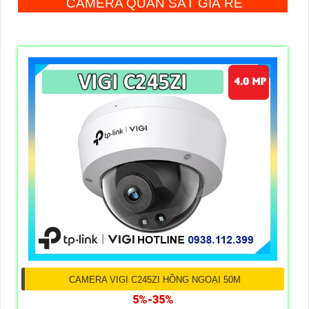
CAMERA QUAN SÁT GIÁ RẺ
CAMERA VIGI C245ZI HỒNG NGOẠI 50M
5%-35%