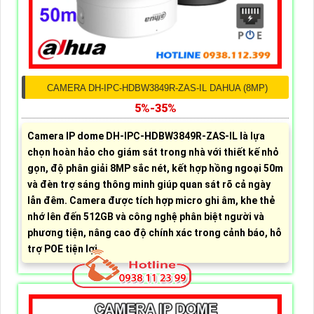
CAMERA DH-IPC-HDBW3849R-ZAS-IL DAHUA (8MP)
5%-35%
Camera IP dome DH-IPC-HDBW3849R-ZAS-IL là lựa
chọn hoàn hảo cho giám sát trong nhà với thiết kế nhỏ
gọn, độ phân giải 8MP sắc nét, kết hợp hồng ngoại 50m
và đèn trợ sáng thông minh giúp quan sát rõ cả ngày
lẫn đêm. Camera được tích hợp micro ghi âm, khe thẻ
nhớ lên đến 512GB và công nghệ phân biệt người và
phương tiện, nâng cao độ chính xác trong cảnh báo, hỗ
trợ POE tiện lợi