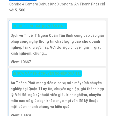
Combo 4 Camera Dahua Kho Xưởng tại An Thành Phát chỉ
với
5. 500
👸 THUÊ IT NGOÀI QUẬN TÂN BÌNH
Dịch vụ Thuê IT Ngoài Quận Tân Bình cung cấp các giải
pháp công nghệ thông tin chất lượng cao cho doanh
nghiệp tại khu vực này. Với đội ngũ chuyên gia IT giàu
kinh nghiệm, chúng...
View: 10667.
👸 SỬA MÁY TÍNH CHUYÊN NGHIỆP QUẬN 11
An Thành Phát mang đến dịch vụ sửa máy tính chuyên
nghiệp tại Quận 11 uy tín, chuyên nghiệp, giá thành hợp
lý. Với đội ngũ kỹ thuật viên giàu kinh nghiệm, chuyên
môn cao sẽ giúp bạn khắc phục mọi vấn đề kỹ thuật
một cách nhanh chóng và hiệu quả
View: 10824.