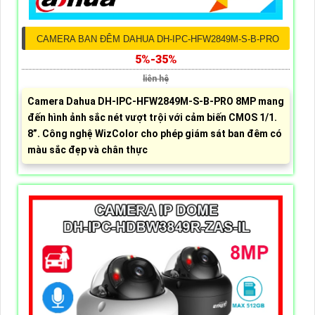
CAMERA BAN ĐÊM DAHUA DH-IPC-HFW2849M-S-B-PRO
5%-35%
liên hệ
Camera Dahua DH-IPC-HFW2849M-S-B-PRO 8MP mang
đến hình ảnh sắc nét vượt trội với cảm biến CMOS 1/1.
8”. Công nghệ WizColor cho phép giám sát ban đêm có
màu sắc đẹp và chân thực