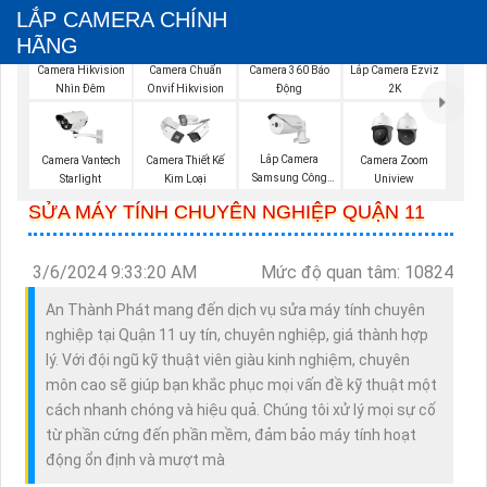
LẮP CAMERA CHÍNH
HÃNG
Camera Hikvision
Camera Chuẩn
Camera 360 Báo
Lắp Camera Ezviz
Nhìn Đêm
Onvif Hikvision
Động
2K
Lắp Camera
Camera Vantech
Camera Thiết Kế
Camera Zoom
Samsung Công
Starlight
Kim Loại
Uniview
Nghệ AI
SỬA MÁY TÍNH CHUYÊN NGHIỆP QUẬN 11
3/6/2024 9:33:20 AM
Mức độ quan tâm: 10824
An Thành Phát mang đến dịch vụ sửa máy tính chuyên
nghiệp tại Quận 11 uy tín, chuyên nghiệp, giá thành hợp
lý. Với đội ngũ kỹ thuật viên giàu kinh nghiệm, chuyên
môn cao sẽ giúp bạn khắc phục mọi vấn đề kỹ thuật một
cách nhanh chóng và hiệu quả. Chúng tôi xử lý mọi sự cố
từ phần cứng đến phần mềm, đảm bảo máy tính hoạt
động ổn định và mượt mà