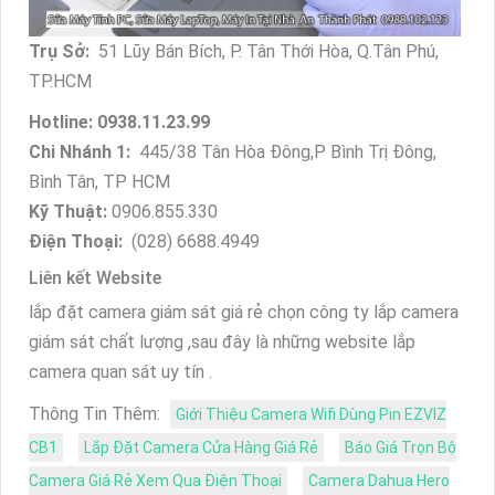
Trụ Sở:
51 Lũy Bán Bích, P. Tân Thới Hòa, Q.Tân Phú,
TP.HCM
Hotline: 0938.11.23.99
Chi Nhánh 1:
445/38 Tân Hòa Đông,P Bình Trị Đông,
Bình Tân, TP HCM
Kỹ Thuật:
0906.855.330
Điện Thoại:
(028) 6688.4949
Liên kết Website
lắp đặt camera giám sát giá rẻ chọn công ty lắp camera
giám sát chất lượng ,sau đây là những website lắp
camera quan sát uy tín .
Thông Tin Thêm:
Giới Thiệu Camera Wifi Dùng Pin EZVIZ
CB1
Lắp Đặt Camera Cửa Hàng Giá Rẻ
Báo Giá Trọn Bộ
Camera Giá Rẻ Xem Qua Điện Thoại
Camera Dahua Hero