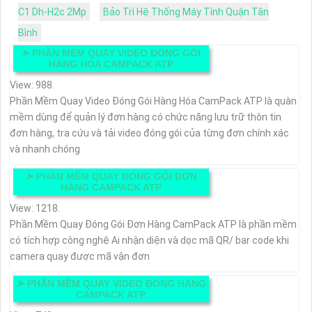
C1 Dh-H2c 2Mp
Bảo Trì Hệ Thống Máy Tính Quận Tân
Bình
➤
PHẦN MỀM QUAY VIDEO ĐÓNG GÓI
HÀNG HÓA CAMPACK ATP
View: 988.
Phần Mềm Quay Video Đóng Gói Hàng Hóa CamPack ATP là quàn
mềm dùng để quản lý đơn hàng có chức năng lưu trữ thôn tin
đơn hàng, tra cứu và tải video đóng gói của từng đơn chính xác
và nhanh chóng
➤
PHẦN MỀM QUAY ĐÓNG GÓI ĐƠN
HÀNG CAMPACK ATP
View: 1218.
Phần Mềm Quay Đóng Gói Đơn Hàng CamPack ATP là phần mềm
có tích hợp công nghệ Ai nhận diện và dọc mã QR/ bar code khi
camera quay được mã vận đơn
➤
PHẦN MỀM QUAY VIDEO ĐÓNG HÀNG
CAMPACK ATP