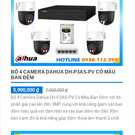
BỘ 4 CAMERA DAHUA DH-P3AS-PV CÓ MÀU
BAN ĐÊM
5,900,000 ₫
7,000,000 ₫
Bộ 4 Camera Dahua DH-P3AS-PV Có Màu Ban Đêm với độ
phân giải cao lên đến 3MP cùng với khả năng giám sát ban
đêm hiệu quả với tầm nhìn xa vào ban đêm lên đến 30m
bên cạnh đó là khả năng giúp đàm thoại âm thanh 2 chiều
và báo động răng de chủ động khi phát hiện xâm nhập