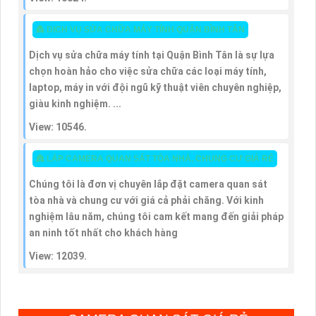
👸 DỊCH VỤ SỬA CHỮA MÁY TÍNH QUẬN BÌNH TÂN
Dịch vụ sửa chữa máy tính tại Quận Bình Tân là sự lựa
chọn hoàn hảo cho việc sửa chữa các loại máy tính,
laptop, máy in với đội ngũ kỹ thuật viên chuyên nghiệp,
giàu kinh nghiệm. ...
View: 10546.
👸 LẮP CAMERA QUAN SÁT TÒA NHÀ, CHUNG CƯ GIÁ RẺ
Chúng tôi là đơn vị chuyên lắp đặt camera quan sát
tòa nhà và chung cư với giá cả phải chăng. Với kinh
nghiệm lâu năm, chúng tôi cam kết mang đến giải pháp
an ninh tốt nhất cho khách hàng
View: 12039.