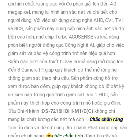
ghi hình chất lượng cao với độ phân giải lên đến 4.0
megapixel, mang lại hình ảnh sắc nét và chi tiết cho
người dùng. Với việc sử dụng công nghệ AHD, CVI, TVI
và BCS, sản phẩm này cung cấp hình ảnh sắc nét và độ
bền cao hơn, nhờ chip Turbo ACUSENSE và khả năng
phân biệt người thông qua Công Nghệ AI, giúp cho việc
giám sát và bảo vệ công trình trở nên hiệu quả hơn.
Điểm đặc biệt của thiết bị này là khả năng mở rộng lên
đến 8 Camera IP, giúp quý khách có thể mở rộng hệ
thống giám sát theo nhu cầu. Sản phẩm cũng hỗ trợ
xem được ban đêm, giúp quý khách không bỏ lỡ bất kỳ
sự kiện nào trong quá trình giám sát. Với 1 HDD, sản
phẩm này thích hợp cho công trình nhỏ hoặc gia đình.
Đầu Ghi 4 kênh
iDS-7216HQHI-M1/E(C)
không chỉ
mang lại chất lượng sắc nét mà còn ♢
Chắc chắn rằng
tính ổn định và dễ sử dụng. An Thành Phát cung cấp sản
phẩm chính hãng, ☣️
chắc chắn hơn
đáng tin cậy và