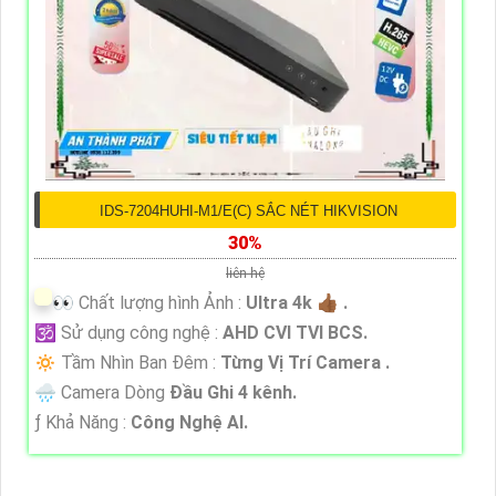
IDS-7204HUHI-M1/E(C) SẮC NÉT HIKVISION
30%
liên hệ
️👀 Chất lượng hình Ảnh :
Ultra 4k 👍🏾 .
🕉️ Sử dụng công nghệ :
AHD CVI TVI BCS.
🔅 Tầm Nhìn Ban Đêm :
Từng Vị Trí Camera .
🌧️ Camera Dòng
Đầu Ghi 4 kênh.
️ƒ Khả Năng :
Công Nghệ AI.