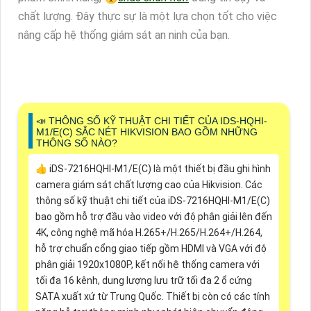
chất lượng. Đây thực sự là một lựa chọn tốt cho việc
nâng cấp hệ thống giám sát an ninh của bạn.
📣 THÔNG SỐ KỸ THUẬT CHI TIẾT CỦA IDS-HQHI-
M1/E(C) SẮC NÉT HIKVISION BAO GỒM NHỮNG
THÔNG SỐ NÀO?
👍 iDS-7216HQHI-M1/E(C) là một thiết bị đầu ghi hình
camera giám sát chất lượng cao của Hikvision. Các
thông số kỹ thuật chi tiết của iDS-7216HQHI-M1/E(C)
bao gồm hỗ trợ đầu vào video với độ phân giải lên đến
4K, công nghệ mã hóa H.265+/H.265/H.264+/H.264,
hỗ trợ chuẩn cổng giao tiếp gồm HDMI và VGA với độ
phân giải 1920x1080P, kết nối hệ thống camera với
tối đa 16 kênh, dung lượng lưu trữ tối đa 2 ổ cứng
SATA xuất xứ từ Trung Quốc. Thiết bị còn có các tính