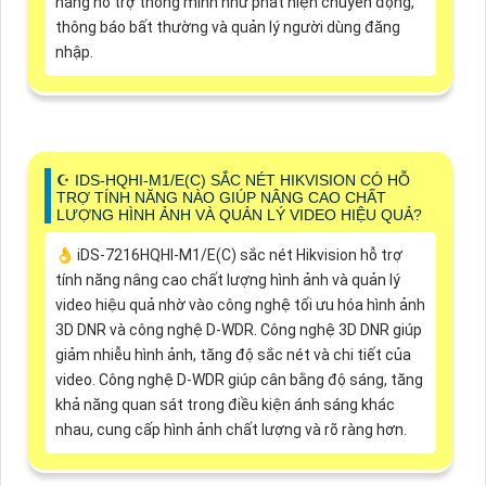
năng hỗ trợ thông minh như phát hiện chuyển động,
thông báo bất thường và quản lý người dùng đăng
nhập.
☪ IDS-HQHI-M1/E(C) SẮC NÉT HIKVISION CÓ HỖ
TRỢ TÍNH NĂNG NÀO GIÚP NÂNG CAO CHẤT
LƯỢNG HÌNH ẢNH VÀ QUẢN LÝ VIDEO HIỆU QUẢ?
👌 iDS-7216HQHI-M1/E(C) sắc nét Hikvision hỗ trợ
tính năng nâng cao chất lượng hình ảnh và quản lý
video hiệu quả nhờ vào công nghệ tối ưu hóa hình ảnh
3D DNR và công nghệ D-WDR. Công nghệ 3D DNR giúp
giảm nhiễu hình ảnh, tăng độ sắc nét và chi tiết của
video. Công nghệ D-WDR giúp cân bằng độ sáng, tăng
khả năng quan sát trong điều kiện ánh sáng khác
nhau, cung cấp hình ảnh chất lượng và rõ ràng hơn.