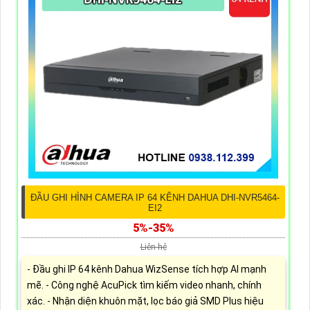
ĐẦU GHI HÌNH CAMERA IP 64 KÊNH DAHUA DHI-NVR5464-
EI2
5%-35%
Liên hệ
- Đầu ghi IP 64 kênh Dahua WizSense tích hợp AI mạnh
mẽ. - Công nghệ AcuPick tìm kiếm video nhanh, chính
xác. - Nhận diện khuôn mặt, lọc báo giả SMD Plus hiệu