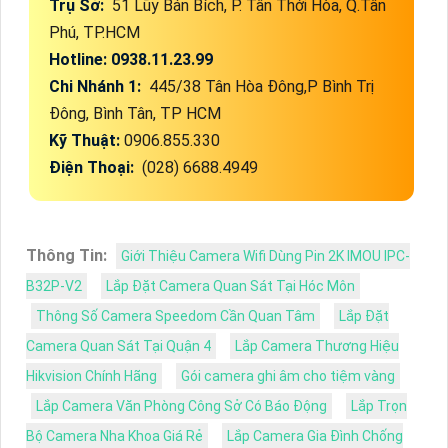
Trụ Sở:
51 Lũy Bán Bích, P. Tân Thới Hòa, Q.Tân
Phú, TP.HCM
Hotline: 0938.11.23.99
Chi Nhánh 1:
445/38 Tân Hòa Đông,P Bình Trị
Đông, Bình Tân, TP HCM
Kỹ Thuật:
0906.855.330
Điện Thoại:
(028) 6688.4949
Thông Tin:
Giới Thiệu Camera Wifi Dùng Pin 2K IMOU IPC-
B32P-V2
Lắp Đặt Camera Quan Sát Tại Hóc Môn
Thông Số Camera Speedom Cần Quan Tâm
Lắp Đặt
Camera Quan Sát Tại Quận 4
Lắp Camera Thương Hiệu
Hikvision Chính Hãng
Gói camera ghi âm cho tiệm vàng
Lắp Camera Văn Phòng Công Sở Có Báo Động
Lắp Trọn
Bộ Camera Nha Khoa Giá Rẻ
Lắp Camera Gia Đình Chống