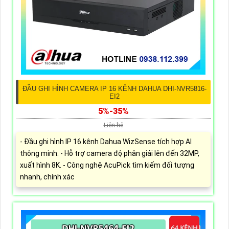
ĐẦU GHI HÌNH CAMERA IP 16 KÊNH DAHUA DHI-NVR5816-
EI2
5%-35%
Liên hệ
- Đầu ghi hình IP 16 kênh Dahua WizSense tích hợp AI
thông minh. - Hỗ trợ camera độ phân giải lên đến 32MP,
xuất hình 8K. - Công nghệ AcuPick tìm kiếm đối tượng
nhanh, chính xác