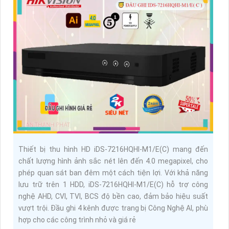
Thiết bị thu hình HD iDS-7216HQHI-M1/E(C) mang đến
chất lượng hình ảnh sắc nét lên đến 4.0 megapixel, cho
phép quan sát ban đêm một cách tiện lợi. Với khả năng
lưu trữ trên 1 HDD, iDS-7216HQHI-M1/E(C) hỗ trợ công
nghệ AHD, CVI, TVI, BCS độ bền cao, đảm bảo hiệu suất
vượt trội. Đầu ghi 4 kênh được trang bị Công Nghệ AI, phù
hợp cho các công trình nhỏ và giá rẻ