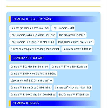
CAMERA THEO CHỨC NĂNG
Bản báo giá camera 2 mắt imou mới
Top 5 Camera 2 Mắt
Top 5 Camera Có Màu Ban Đêm Siêu Sáng
Báo giá camera ip dahua
Top 5 Camera Lắp Công Trình Nên Dùng
Top 5 Camera Đàm Thoại 2 Chiều
Những camera quay video đóng hàng chi tiết
Báo gia camera wifi Dahua
CAMERA KẾT NỐI WIFI
Camera Wifi Có Màu Ban Đêm 360
Camera Wifi Trong Nhà Kbvision
Camera Wifi Hikvision Giá Rẻ Chính Hãng
Lắp Camera Wifi 360 Dahua Ngoài Trời
Camera Wifi Imou Cube Ghi Hình Nét
Camera Wifi Hikvision Ngoài Trời
Camera Wifi 360 Có Màu Ban Đêm Dahua
Lắp Camera Wifi Thân Imou
CAMERA THEO GÓI