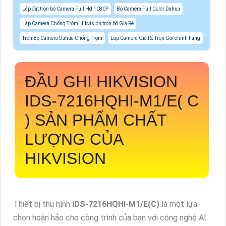
Lắp đặt trọn bộ Camera Full Hd 1080P
Bộ Camera Full Color Dahua
Lắp Camera Chống Trộm Hikvision trọn bộ Giá Rẻ
Trọn Bộ Camera Dahua Chống Trộm
Lắp Camera Giá Rẻ Trọn Gói chính hãng
ĐẦU GHI HIKVISION
IDS-7216HQHI-M1/E( C
) SẢN PHẨM CHẤT
LƯỢNG CỦA
HIKVISION
Thiết bị thu hình
iDS-7216HQHI-M1/E(C)
là một lựa
chọn hoàn hảo cho công trình của bạn với công nghệ AI