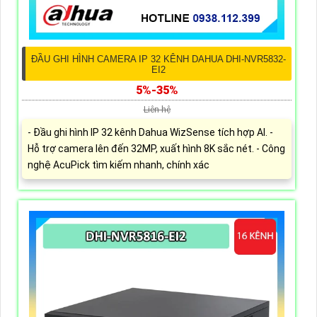
ĐẦU GHI HÌNH CAMERA IP 32 KÊNH DAHUA DHI-NVR5832-
EI2
5%-35%
Liên hệ
- Đầu ghi hình IP 32 kênh Dahua WizSense tích hợp AI. -
Hỗ trợ camera lên đến 32MP, xuất hình 8K sắc nét. - Công
nghệ AcuPick tìm kiếm nhanh, chính xác