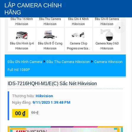
LẮP CAMERA CHÍNH
HÃNG
Đầu Thu 16 Kênh
Đầu Thu Camera
Đầu Ghi 4 Kênh
Đầu Ghi 8 Camera
Hikvision
Hikvision
Hikvision
Hikvision
Đầu Ghi Hình Ip 4
Đầu Ghi 8 Ổ Cưng
Camera Chip
Camera Xoay 360
Hikvision
Hikvision
Progressive Scan
Hikvision
CMOS Hikvision
Đầu Ghi Hình Camera
Đầu Thu Camera Hikvision
Camera Hikvision
Full Hd 1080P
IDS-7216HQHI-M1/E(C) Sắc Nét Hikvision
Thương hiệu:
Hikvision
Ngày đăng:
9/11/2023 1:39:48 PM
00 ₫
00 ₫