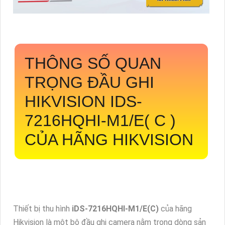
THÔNG SỐ QUAN
TRỌNG ĐẦU GHI
HIKVISION IDS-
7216HQHI-M1/E( C )
CỦA HÃNG HIKVISION
Thiết bị thu hình
iDS-7216HQHI-M1/E(C)
của hãng
Hikvision là một bộ đầu ghi camera nằm trong dòng sản