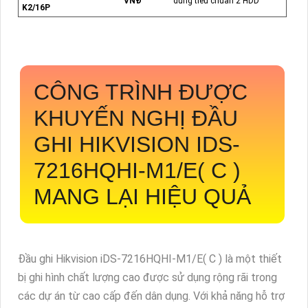
VNĐ
đúng tiêu chuẩn 2 HDD
K2/16P
CÔNG TRÌNH ĐƯỢC
KHUYẾN NGHỊ ĐẦU
GHI HIKVISION IDS-
7216HQHI-M1/E( C )
MANG LẠI HIỆU QUẢ
Đầu ghi Hikvision iDS-7216HQHI-M1/E( C ) là một thiết
bị ghi hình chất lượng cao được sử dụng rộng rãi trong
các dự án từ cao cấp đến dân dụng. Với khả năng hỗ trợ