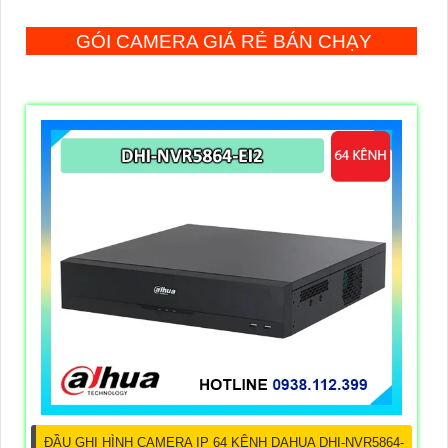
GÓI CAMERA GIÁ RẺ BÁN CHẠY
ĐẦU GHI HÌNH CAMERA IP 64 KÊNH DAHUA DHI-NVR5864-