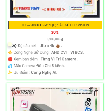
IDS-7208HUHI-M1/E(C) SẮC NÉT HIKVISION
30%
5,930,000 ₫
👁️‍🗨 Độ sắc nét :
Ultra 4k 👍🏾 .
⚜️ Công Nghệ Sử Dụng :
AHD CVI TVI BCS.
🔴 Xem ban đêm :
Từng Vị Trí Camera .
💦 Mẫu Camera
Đầu Ghi 8 kênh.
️✨ Ưu Điểm :
Công Nghệ AI.