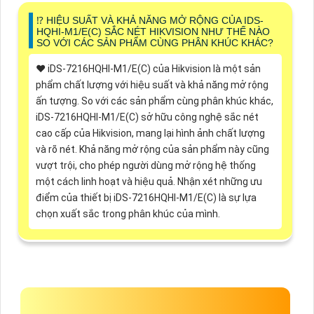
⁉️ HIỆU SUẤT VÀ KHẢ NĂNG MỞ RỘNG CỦA IDS-
HQHI-M1/E(C) SẮC NÉT HIKVISION NHƯ THẾ NÀO
SO VỚI CÁC SẢN PHẨM CÙNG PHÂN KHÚC KHÁC?
♥️ iDS-7216HQHI-M1/E(C) của Hikvision là một sản
phẩm chất lượng với hiệu suất và khả năng mở rộng
ấn tượng. So với các sản phẩm cùng phân khúc khác,
iDS-7216HQHI-M1/E(C) sở hữu công nghệ sắc nét
cao cấp của Hikvision, mang lại hình ảnh chất lượng
và rõ nét. Khả năng mở rộng của sản phẩm này cũng
vượt trội, cho phép người dùng mở rộng hệ thống
một cách linh hoạt và hiệu quả. Nhận xét những ưu
điểm của thiết bị iDS-7216HQHI-M1/E(C) là sự lựa
chọn xuất sắc trong phân khúc của mình.