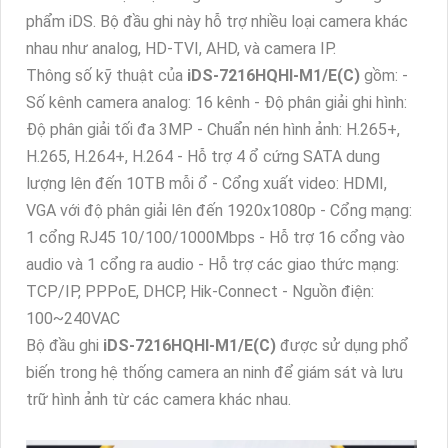
phẩm iDS. Bộ đầu ghi này hỗ trợ nhiều loại camera khác
nhau như analog, HD-TVI, AHD, và camera IP.
Thông số kỹ thuật của
iDS-7216HQHI-M1/E(C)
gồm: -
Số kênh camera analog: 16 kênh - Độ phân giải ghi hình:
Độ phân giải tối đa 3MP - Chuẩn nén hình ảnh: H.265+,
H.265, H.264+, H.264 - Hỗ trợ 4 ổ cứng SATA dung
lượng lên đến 10TB mỗi ổ - Cổng xuất video: HDMI,
VGA với độ phân giải lên đến 1920x1080p - Cổng mạng:
1 cổng RJ45 10/100/1000Mbps - Hỗ trợ 16 cổng vào
audio và 1 cổng ra audio - Hỗ trợ các giao thức mạng:
TCP/IP, PPPoE, DHCP, Hik-Connect - Nguồn điện:
100~240VAC
Bộ đầu ghi
iDS-7216HQHI-M1/E(C)
được sử dụng phổ
biến trong hệ thống camera an ninh để giám sát và lưu
trữ hình ảnh từ các camera khác nhau.