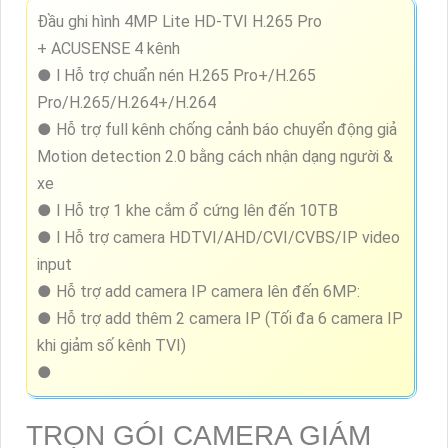
Đầu ghi hình 4MP Lite HD-TVI H.265 Pro
+ ACUSENSE 4 kênh
● l Hỗ trợ chuẩn nén H.265 Pro+/H.265
Pro/H.265/H.264+/H.264
● Hỗ trợ full kênh chống cảnh báo chuyển động giả
Motion detection 2.0 bằng cách nhận dạng người &
xe
● l Hỗ trợ 1 khe cắm ổ cứng lên đến 10TB
● l Hỗ trợ camera HDTVI/AHD/CVI/CVBS/IP video
input
● Hỗ trợ add camera IP camera lên đến 6MP:
● Hỗ trợ add thêm 2 camera IP (Tối đa 6 camera IP
khi giảm số kênh TVI)
●
TRỌN GÓI CAMERA GIÁM