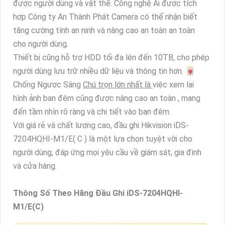
được người dùng và vật thể. Công nghệ Ai được tích
hợp Công ty An Thành Phát Camera có thể nhận biết
tăng cường tính an ninh và nâng cao an toàn an toàn
cho người dùng.
Thiết bị cũng hỗ trợ HDD tối đa lên đến 10TB, cho phép
người dùng lưu trữ nhiều dữ liệu và thông tin hơn. 🀄
Chống Ngược Sáng
Chú trọn lớn nhất là
việc xem lại
hình ảnh ban đêm cũng được nâng cao an toàn , mang
đến tầm nhìn rõ ràng và chi tiết vào ban đêm.
Với giá rẻ và chất lượng cao, đầu ghi Hikvision iDS-
7204HQHI-M1/E( C ) là một lựa chọn tuyệt vời cho
người dùng, đáp ứng mọi yêu cầu về giám sát, gia đình
và cửa hàng.
Thông Số Theo Hãng Đầu Ghi iDS-7204HQHI-
M1/E(C)