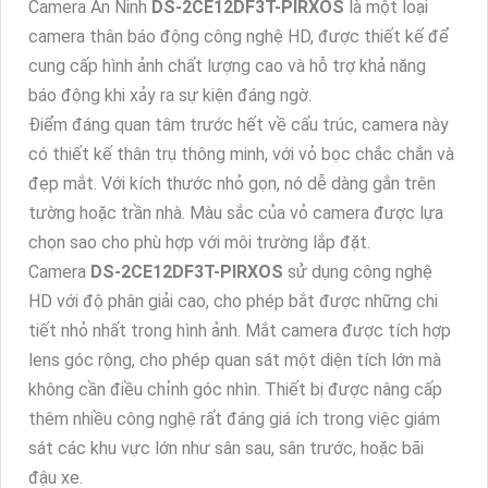
Camera An Ninh
DS-2CE12DF3T-PIRXOS
là một loại
camera thân báo động công nghệ HD, được thiết kế để
cung cấp hình ảnh chất lượng cao và hỗ trợ khả năng
báo động khi xảy ra sự kiện đáng ngờ.
Điểm đáng quan tâm trước hết về cấu trúc, camera này
có thiết kế thân trụ thông minh, với vỏ bọc chắc chắn và
đẹp mắt. Với kích thước nhỏ gọn, nó dễ dàng gắn trên
tường hoặc trần nhà. Màu sắc của vỏ camera được lựa
chọn sao cho phù hợp với môi trường lắp đặt.
Camera
DS-2CE12DF3T-PIRXOS
sử dụng công nghệ
HD với độ phân giải cao, cho phép bắt được những chi
tiết nhỏ nhất trong hình ảnh. Mắt camera được tích hợp
lens góc rộng, cho phép quan sát một diện tích lớn mà
không cần điều chỉnh góc nhìn. Thiết bị được nâng cấp
thêm nhiều công nghệ rất đáng giá ích trong việc giám
sát các khu vực lớn như sân sau, sân trước, hoặc bãi
đậu xe.