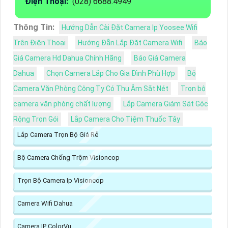
Điện Thoại:
(028) 6688.4949
Thông Tin:
Hướng Dẫn Cài Đặt Camera Ip Yoosee Wifi
Trên Điện Thoại
Hướng Đẫn Lắp Đặt Camera Wifi
Báo
Giá Camera Hd Dahua Chính Hãng
Báo Giá Camera
Dahua
Chọn Camera Lắp Cho Gia Đình Phù Hợp
Bộ
Camera Văn Phòng Công Ty Có Thu Âm Sắt Nét
Trọn bộ
camera văn phòng chất lượng
Lắp Camera Giám Sát Góc
Rộng Trọn Gói
Lắp Camera Cho Tiệm Thuốc Tây
Lắp Camera Trọn Bộ Giá Rẻ
Bộ Camera Chống Trộm Visioncop
Trọn Bộ Camera Ip Visioncop
Camera Wifi Dahua
Camera IP ColorVu