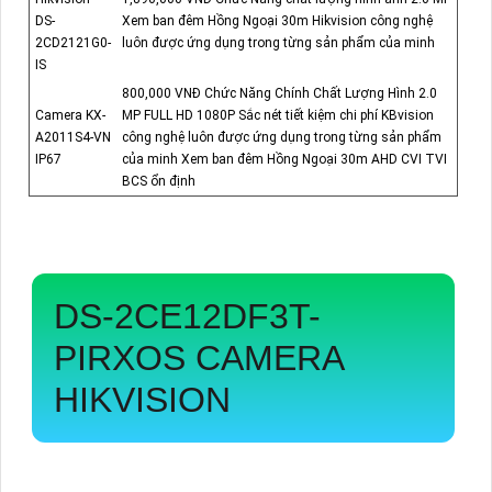
DS-
Xem ban đêm Hồng Ngoại 30m Hikvision công nghệ
2CD2121G0-
luôn được ứng dụng trong từng sản phẩm của minh
IS
800,000 VNĐ Chức Năng Chính Chất Lượng Hình 2.0
Camera KX-
MP FULL HD 1080P Sắc nét tiết kiệm chi phí KBvision
A2011S4-VN
công nghệ luôn được ứng dụng trong từng sản phẩm
IP67
của minh Xem ban đêm Hồng Ngoại 30m AHD CVI TVI
BCS ổn định
DS-2CE12DF3T-
PIRXOS
CAMERA
HIKVISION