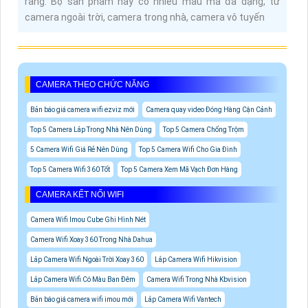
ràng. Bộ sản phẩm này có nhiều mẫu mã đa dạng, từ
camera ngoài trời, camera trong nhà, camera vô tuyến
CAMERA THEO CHỨC NĂNG
Bản báo giá camera wifi ezviz mới
Camera quay video Đóng Hàng Cận Cảnh
Top 5 Camera Lắp Trong Nhà Nên Dùng
Top 5 Camera Chống Trộm
5 Camera Wifi Giá Rẻ Nên Dùng
Top 5 Camera Wifi Cho Gia Đình
Top 5 Camera Wifi 360 Tốt
Top 5 Camera Xem Mã Vạch Đơn Hàng
CAMERA KẾT NỐI WIFI
Camera Wifi Imou Cube Ghi Hình Nét
Camera Wifi Xoay 360 Trong Nhà Dahua
Lắp Camera Wifi Ngoài Trời Xoay 360
Lắp Camera Wifi Hikvision
Lắp Camera Wifi Có Màu Ban Đêm
Camera Wifi Trong Nhà Kbvision
Bản báo giá camera wifi imou mới
Lắp Camera Wifi Vantech