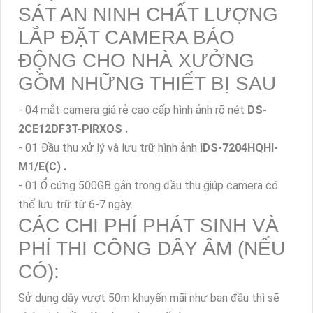
SÁT AN NINH CHẤT LƯỢNG
LẮP ĐẶT CAMERA BÁO
ĐỘNG CHO NHÀ XƯỞNG
GỒM NHỮNG THIẾT BỊ SAU
- 04 mắt camera giá rẻ cao cấp hình ảnh rõ nét
DS-
2CE12DF3T-PIRXOS .
- 01 Đầu thu xử lý và lưu trữ hình ảnh
iDS-7204HQHI-
M1/E(C) .
- 01 Ổ cứng 500GB gắn trong đầu thu giúp camera có
thể lưu trữ từ 6-7 ngày.
CÁC CHI PHÍ PHÁT SINH VÀ
PHÍ THI CÔNG DÂY ÂM (NẾU
CÓ):
Sử dụng dây vượt 50m khuyến mãi như ban đầu thì sẽ