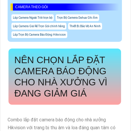
CAMERA THEO GÓI
Lắp Camera Ngoài Trời trọn bộ
Trọn Bộ Camera Dahua Ghi Âm
Lắp Camera Giá Rẻ Trọn Gói chính hãng
Thiết Bị Bảo Vệ An Ninh
Lắp Trọn Bộ Camera Báo Động Hikvision
NÊN CHỌN
LẮP ĐẶT
CAMERA BÁO ĐỘNG
CHO NHÀ XƯỞNG
VÌ
ĐANG GIẢM GIÁ
Combo lắp đặt camera báo động cho nhà xưởng
Hikvision với trang bị thu âm và loa đáng quan tâm có