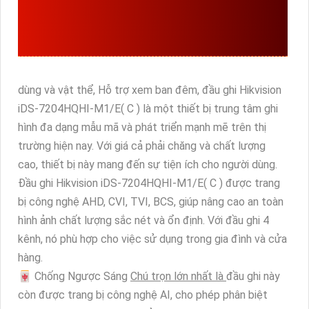
IDS-7204HQHI-M1/E(C)
GIÁ RẺ
dùng và vật thể, Hỗ trợ xem ban đêm, đầu ghi Hikvision
iDS-7204HQHI-M1/E( C ) là một thiết bị trung tâm ghi
hình đa dạng mẫu mã và phát triển mạnh mẽ trên thị
trường hiện nay. Với giá cả phải chăng và chất lượng
cao, thiết bị này mang đến sự tiện ích cho người dùng.
Đầu ghi Hikvision iDS-7204HQHI-M1/E( C ) được trang
bị công nghệ AHD, CVI, TVI, BCS, giúp nâng cao an toàn
hình ảnh chất lượng sắc nét và ổn định. Với đầu ghi 4
kênh, nó phù hợp cho việc sử dụng trong gia đình và cửa
hàng.
🀄 Chống Ngược Sáng
Chú trọn lớn nhất là
đầu ghi này
còn được trang bị công nghệ AI, cho phép phân biệt