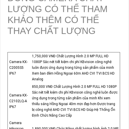
LƯỢNG CÓ THỂ THAM
KHẢO THÊM CÓ THỂ
THAY CHẤT LƯỢNG
1,750,000 VNĐ Chất Lượng Hình 2.0 MP FULL HD
Camera KX-
1080P Sắc nét tiết kiệm chi phí KBvision công nghệ
C2005S5
luôn được ứng dụng trong từng sản phẩm của minh
IP67
Xem ban đêm Hồng Ngoại 60m AHD CVI TVI BCS HD
Analog
850,000 VNĐ Chất Lượng Hình 2.0 MP FULL HD 1080P
Sắc nét tiết kiệm chi phí KBvision công nghệ luôn được
Camera KX-
ứng dụng trong từng sản phẩm của minh Khi xem
C2102LQ-A
thiếu sáng Hồng Ngoại 40m mịn đẹp hơn Được trang
IP67
bị công nghệ AHD CVI TVI BCS HD Giúp Hệ Thống Ổn
Định Chức Năng Cao Cấp
Camera
Hikvision
1,890,000 VNĐ Chức Năng chất lượng hình ảnh 2.0 MP