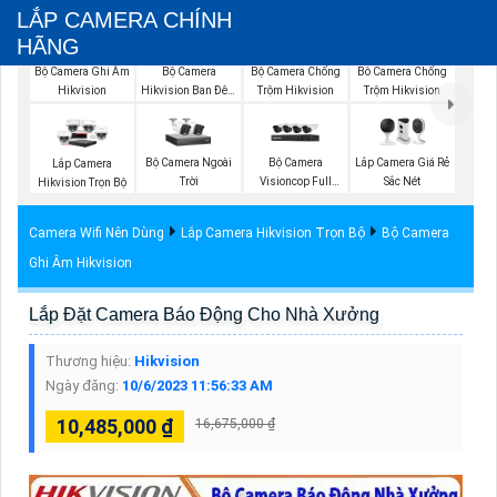
LẮP CAMERA CHÍNH
HÃNG
Bộ Camera Ghi Âm
Bộ Camera
Bộ Camera Chống
Bô Camera Chống
Hikvision
Hikvision Ban Đêm
Trộm Hikvision
Trộm Hikvision
Có Màu
Bộ Camera Ngoài
Bộ Camera
Lắp Camera Giá Rẻ
Lắp Camera
Trời
Visioncop Full
Sắc Nét
Hikvision Trọn Bộ
Color
Camera Wifi Nên Dùng
Lắp Camera Hikvision Trọn Bộ
Bộ Camera
Ghi Âm Hikvision
Lắp Đặt Camera Báo Động Cho Nhà Xưởng
Thương hiệu:
Hikvision
Ngày đăng:
10/6/2023 11:56:33 AM
10,485,000 ₫
16,675,000 ₫