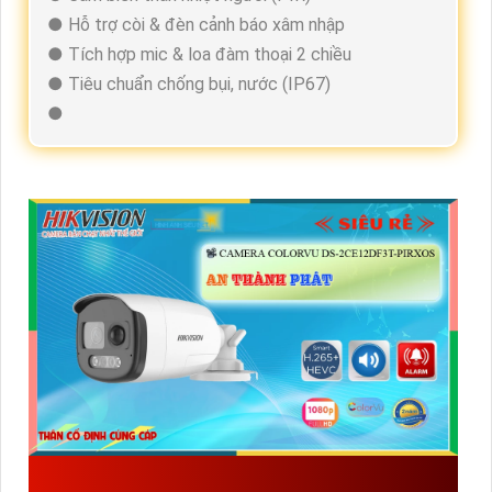
● Hỗ trợ còi & đèn cảnh báo xâm nhập
● Tích hợp mic & loa đàm thoại 2 chiều
● Tiêu chuẩn chống bụi, nước (IP67)
●
ĐẦU THU KTS HIKVISION