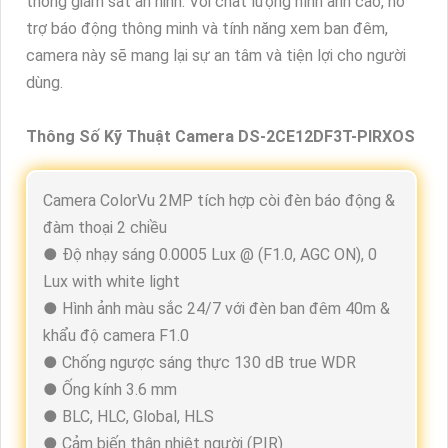
thống giám sát an ninh. Với chất lượng hình ảnh cao, hỗ
trợ báo động thông minh và tính năng xem ban đêm,
camera này sẽ mang lại sự an tâm và tiện lợi cho người
dùng.
Thông Số Kỹ Thuật Camera DS-2CE12DF3T-PIRXOS
Camera ColorVu 2MP tích hợp còi đèn báo động &
đàm thoại 2 chiều
● Độ nhạy sáng 0.0005 Lux @ (F1.0, AGC ON), 0
Lux with white light
● Hình ảnh màu sắc 24/7 với đèn ban đêm 40m &
khẩu độ camera F1.0
● Chống ngược sáng thực 130 dB true WDR
● Ống kính 3.6 mm
● BLC, HLC, Global, HLS
● Cảm biến thân nhiệt người (PIR)