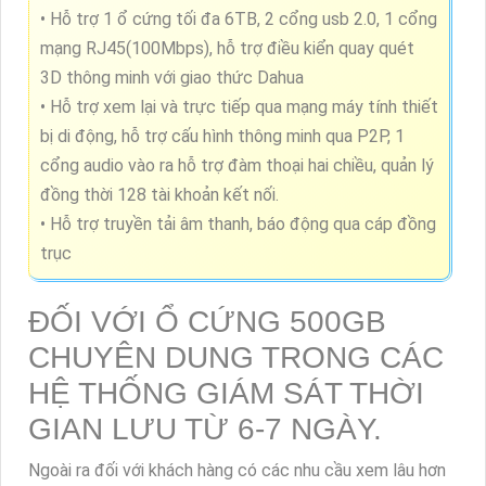
• Hỗ trợ 1 ổ cứng tối đa 6TB, 2 cổng usb 2.0, 1 cổng
mạng RJ45(100Mbps), hỗ trợ điều kiển quay quét
3D thông minh với giao thức Dahua
• Hỗ trợ xem lại và trực tiếp qua mạng máy tính thiết
bị di động, hỗ trợ cấu hình thông minh qua P2P, 1
cổng audio vào ra hỗ trợ đàm thoại hai chiều, quản lý
đồng thời 128 tài khoản kết nối.
• Hỗ trợ truyền tải âm thanh, báo động qua cáp đồng
trục
ĐỐI VỚI Ổ CỨNG 500GB
CHUYÊN DUNG TRONG CÁC
HỆ THỐNG GIÁM SÁT THỜI
GIAN LƯU TỪ 6-7 NGÀY.
Ngoài ra đối với khách hàng có các nhu cầu xem lâu hơn