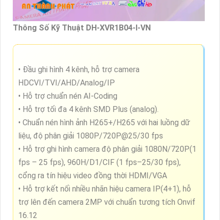
Thông Số Kỹ Thuật DH-XVR1B04-I-VN
• Đầu ghi hình 4 kênh, hỗ trợ camera
HDCVI/TVI/AHD/Analog/IP
• Hỗ trợ chuẩn nén AI-Coding
• Hỗ trợ tối đa 4 kênh SMD Plus (analog).
• Chuẩn nén hình ảnh H265+/H265 với hai luồng dữ
liệu, độ phân giải 1080P/720P@25/30 fps
• Hỗ trợ ghi hình camera độ phân giải 1080N/720P(1
fps – 25 fps), 960H/D1/CIF (1 fps–25/30 fps),
cổng ra tín hiệu video đồng thời HDMI/VGA
• Hỗ trợ kết nối nhiều nhãn hiệu camera IP(4+1), hỗ
trợ lên đến camera 2MP với chuẩn tương tích Onvif
16.12