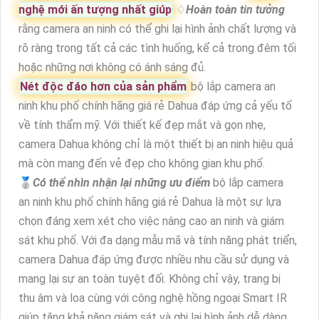
nghệ mới ấn tượng nhất giúp
♢
Hoàn toàn tin tưởng
rằng camera an ninh có thể ghi lại hình ảnh chất lượng và
rõ ràng trong tất cả các tình huống, kể cả trong đêm tối
hoặc những nơi không có ánh sáng đủ.
Nét độc đáo hơn của sản phẩm
bộ lắp camera an
ninh khu phố chính hãng giá rẻ Dahua đáp ứng cả yếu tố
về tính thẩm mỹ. Với thiết kế đẹp mắt và gọn nhẹ,
camera Dahua không chỉ là một thiết bị an ninh hiệu quả
mà còn mang đến vẻ đẹp cho không gian khu phố.
🥈️
Có thể nhìn nhận lại những ưu điểm
bộ lắp camera
an ninh khu phố chính hãng giá rẻ Dahua là một sự lựa
chọn đáng xem xét cho việc nâng cao an ninh và giám
sát khu phố. Với đa dạng mẫu mã và tính năng phát triển,
camera Dahua đáp ứng được nhiều nhu cầu sử dụng và
mang lại sự an toàn tuyệt đối. Không chỉ vậy, trang bị
thu âm và loa cùng với công nghệ hồng ngoại Smart IR
giúp tăng khả năng giám sát và ghi lại hình ảnh dễ dàng