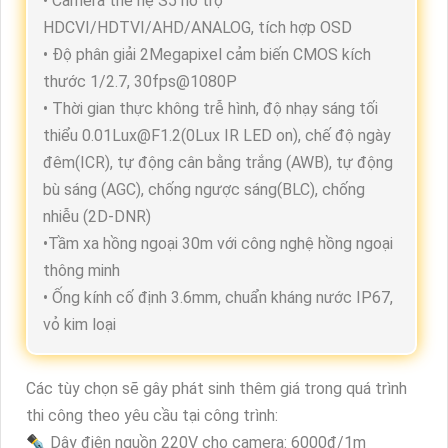
• Camera thế hệ S5 hỗ trợ
HDCVI/HDTVI/AHD/ANALOG, tích hợp OSD
• Độ phân giải 2Megapixel cảm biến CMOS kích
thước 1/2.7, 30fps@1080P
• Thời gian thực không trễ hình, độ nhạy sáng tối
thiểu 0.01Lux@F1.2(0Lux IR LED on), chế độ ngày
đêm(ICR), tự động cân bằng trắng (AWB), tự động
bù sáng (AGC), chống ngược sáng(BLC), chống
nhiễu (2D-DNR)
•Tầm xa hồng ngoại 30m với công nghệ hồng ngoại
thông minh
• Ống kính cố định 3.6mm, chuẩn kháng nước IP67,
vỏ kim loại
Các tùy chọn sẽ gây phát sinh thêm giá trong quá trình
thi công theo yêu cầu tại công trình:
✒ Dây điện nguồn 220V cho camera: 6000đ/1m