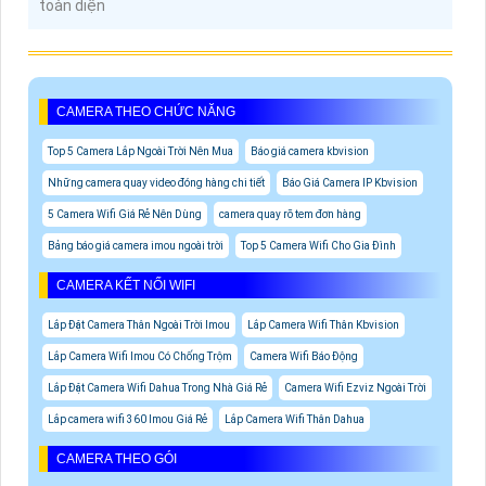
toàn diện
CAMERA THEO CHỨC NĂNG
Top 5 Camera Lắp Ngoài Trời Nên Mua
Báo giá camera kbvision
Những camera quay video đóng hàng chi tiết
Báo Giá Camera IP Kbvision
5 Camera Wifi Giá Rẻ Nên Dùng
camera quay rõ tem đơn hàng
Bảng báo giá camera imou ngoài trời
Top 5 Camera Wifi Cho Gia Đình
CAMERA KẾT NỐI WIFI
Lắp Đặt Camera Thân Ngoài Trời Imou
Lắp Camera Wifi Thân Kbvision
Lắp Camera Wifi Imou Có Chống Trộm
Camera Wifi Báo Động
Lắp Đặt Camera Wifi Dahua Trong Nhà Giá Rẻ
Camera Wifi Ezviz Ngoài Trời
Lắp camera wifi 360 Imou Giá Rẻ
Lắp Camera Wifi Thân Dahua
CAMERA THEO GÓI