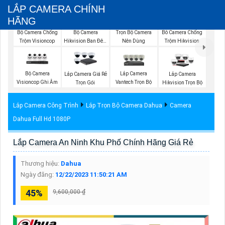
LẮP CAMERA CHÍNH
HÃNG
Bộ Camera Chống
Bộ Camera
Trọn Bộ Camera
Bô Camera Chống
Trộm Visioncop
Hikvision Ban Đêm
Nên Dùng
Trộm Hikvision
Có Màu
Bộ Camera
Lắp Camera
Lắp Camera Giá Rẻ
Lắp Camera
Visioncop Ghi Âm
Vantech Trọn Bộ
Trọn Gói
Hikvision Trọn Bộ
Lắp Camera Công Trình
Lắp Trọn Bộ Camera Dahua
Camera
Dahua Full Hd 1080P
Lắp Camera An Ninh Khu Phố Chính Hãng Giá Rẻ
Thương hiệu:
Dahua
Ngày đăng:
12/22/2023 11:50:21 AM
45%
9,600,000 ₫