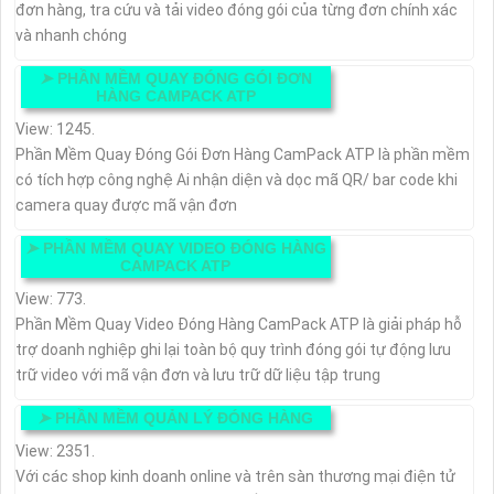
đơn hàng, tra cứu và tải video đóng gói của từng đơn chính xác
và nhanh chóng
➤
PHẦN MỀM QUAY ĐÓNG GÓI ĐƠN
HÀNG CAMPACK ATP
View: 1245.
Phần Mềm Quay Đóng Gói Đơn Hàng CamPack ATP là phần mềm
có tích hợp công nghệ Ai nhận diện và dọc mã QR/ bar code khi
camera quay được mã vận đơn
➤
PHẦN MỀM QUAY VIDEO ĐÓNG HÀNG
CAMPACK ATP
View: 773.
Phần Mềm Quay Video Đóng Hàng CamPack ATP là giải pháp hỗ
trợ doanh nghiệp ghi lại toàn bộ quy trình đóng gói tự động lưu
trữ video với mã vận đơn và lưu trữ dữ liệu tập trung
➤
PHẦN MỀM QUẢN LÝ ĐÓNG HÀNG
View: 2351.
Với các shop kinh doanh online và trên sàn thương mại điện tử