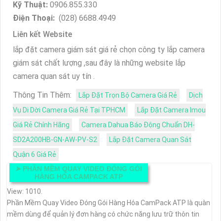
Kỹ Thuật:
0906.855.330
Điện Thoại:
(028) 6688.4949
Liên kết Website
lắp đặt camera giám sát giá rẻ chọn công ty lắp camera
giám sát chất lượng ,sau đây là những website lắp
camera quan sát uy tín .
Thông Tin Thêm:
Lắp Đặt Trọn Bộ Camera Giá Rẻ
Dịch
Vụ Di Dời Camera Giá Rẻ Tại TPHCM
Lắp Đặt Camera Imou
Giá Rẻ Chính Hãng
Camera Dahua Báo Động Chuẩn DH-
SD2A200HB-GN-AW-PV-S2
Lắp Đặt Camera Quan Sát
Quận 6 Giá Rẻ
➤
PHẦN MỀM QUAY VIDEO ĐÓNG GÓI
HÀNG HÓA CAMPACK ATP
View: 1010.
Phần Mềm Quay Video Đóng Gói Hàng Hóa CamPack ATP là quàn
mềm dùng để quản lý đơn hàng có chức năng lưu trữ thôn tin