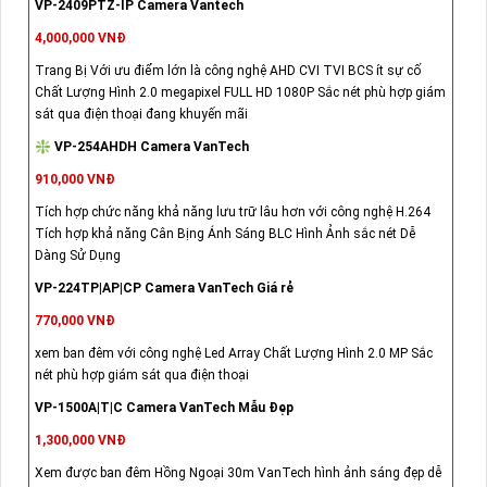
VP-2409PTZ-IP Camera Vantech
4,000,000 VNĐ
Trang Bị Với ưu điểm lớn là công nghệ AHD CVI TVI BCS ít sự cố
Chất Lượng Hình 2.0 megapixel FULL HD 1080P Sắc nét phù hợp giám
sát qua điện thoại đang khuyến mãi
❇ VP-254AHDH Camera VanTech
910,000 VNĐ
Tích hợp chức năng khả năng lưu trữ lâu hơn với công nghệ H.264
Tích hợp khả năng Cân Bịng Ánh Sáng BLC Hình Ảnh sắc nét Dễ
Dàng Sử Dụng
VP-224TP|AP|CP Camera VanTech Giá rẻ
770,000 VNĐ
xem ban đêm với công nghệ Led Array Chất Lượng Hình 2.0 MP Sắc
nét phù hợp giám sát qua điện thoại
VP-1500A|T|C Camera VanTech Mẫu Đẹp
1,300,000 VNĐ
Xem được ban đêm Hồng Ngoại 30m VanTech hình ảnh sáng đẹp dễ