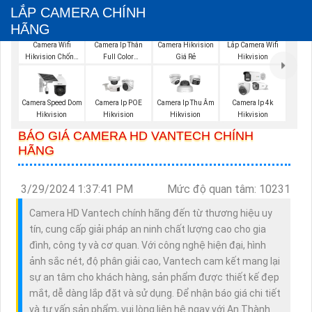
LẮP CAMERA CHÍNH
HÃNG
Lắp Camera Wifi
Camera Wifi
Camera Ip Thân
Camera Hikvision
Hikvision
Hikvision Chống
Full Color
Giá Rẻ
Trộm
Hikvision
Camera Speed Dom
Camera Ip POE
Camera Ip Thu Âm
Camera Ip 4k
Hikvision
Hikvision
Hikvision
Hikvision
BÁO GIÁ CAMERA HD VANTECH CHÍNH
HÃNG
3/29/2024 1:37:41 PM
Mức độ quan tâm: 10231
Camera HD Vantech chính hãng đến từ thương hiệu uy
tín, cung cấp giải pháp an ninh chất lượng cao cho gia
đình, công ty và cơ quan. Với công nghệ hiện đại, hình
ảnh sắc nét, độ phân giải cao, Vantech cam kết mang lại
sự an tâm cho khách hàng, sản phẩm được thiết kế đẹp
mắt, dễ dàng lắp đặt và sử dụng. Để nhận báo giá chi tiết
và tư vấn sản phẩm, vui lòng liên hệ ngay với An Thành