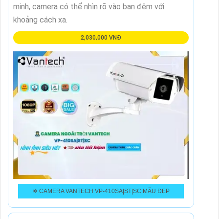
minh, camera có thể nhìn rõ vào ban đêm với
khoảng cách xa.
2,030,000 VNĐ
✲ CAMERA VANTECH VP-410SA|ST|SC MẪU ĐẸP