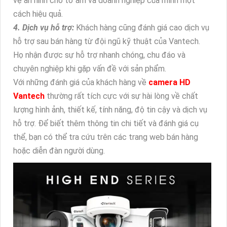
vệ an ninh cho tổ ấm và doanh nghiệp của mình một
cách hiệu quả.
4. Dịch vụ hỗ trợ:
Khách hàng cũng đánh giá cao dịch vụ
hỗ trợ sau bán hàng từ đội ngũ kỹ thuật của Vantech.
Họ nhận được sự hỗ trợ nhanh chóng, chu đáo và
chuyên nghiệp khi gặp vấn đề với sản phẩm.
Với những đánh giá của khách hàng về
camera HD
Vantech
thường rất tích cực với sự hài lòng về chất
lượng hình ảnh, thiết kế, tính năng, độ tin cậy và dịch vụ
hỗ trợ. Để biết thêm thông tin chi tiết và đánh giá cụ
thể, bạn có thể tra cứu trên các trang web bán hàng
hoặc diễn đàn người dùng.