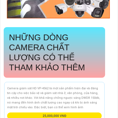
NHỮNG DÒNG
CAMERA CHẤT
LƯỢNG CÓ THỂ
THAM KHẢO THÊM
Camera giám sát HD VP-4562 là một sản phẩm hiện đại và đáng
tin cậy cho việc bảo vệ và giám sát nhà ở, văn phòng, cửa hàng,
và nhiều nơi khác. Với khả năng chống ngược sáng DWDR 150db,
nó mang đến hình ảnh chất lượng cao ngay cả khi bị ánh sáng
mặt trời chiếu vào. Đặc biệt, bạn có thể xem hình ảnh
25,000,000 VNĐ