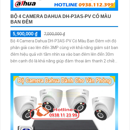
BỘ 4 CAMERA DAHUA DH-P3AS-PV CÓ MÀU
BAN ĐÊM
5,900,000 ₫
7,000,000 ₫
Bộ 4 Camera Dahua DH-P3AS-PV Có Màu Ban Đêm với độ
phân giải cao lên đến 3MP cùng với khả năng giám sát ban
đêm hiệu quả với tầm nhìn xa vào ban đêm lên đến 30m
bên cạnh đó là khả năng giúp đàm thoại âm thanh 2 chiều
và báo động răng de chủ động khi phát hiện xâm nhập