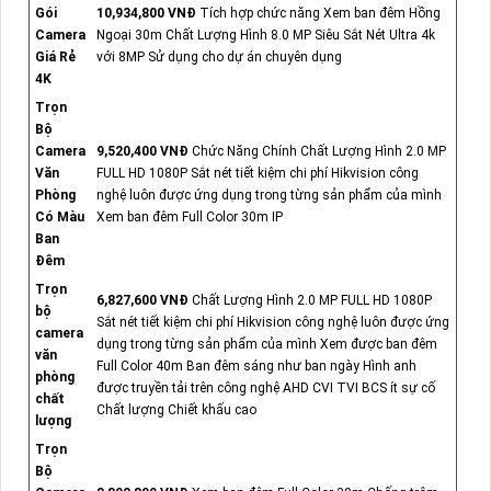
Gói
10,934,800 VNĐ
Tích hợp chức năng Xem ban đêm Hồng
Camera
Ngoại 30m Chất Lượng Hình 8.0 MP Siêu Sắt Nét Ultra 4k
Giá Rẻ
với 8MP Sử dụng cho dự án chuyên dụng
4K
Trọn
Bộ
Camera
9,520,400 VNĐ
Chức Năng Chính Chất Lượng Hình 2.0 MP
Văn
FULL HD 1080P Sắt nét tiết kiệm chi phí Hikvision công
Phòng
nghệ luôn được ứng dụng trong từng sản phẩm của mình
Có Màu
Xem ban đêm Full Color 30m IP
Ban
Đêm
Trọn
6,827,600 VNĐ
Chất Lượng Hình 2.0 MP FULL HD 1080P
bộ
Sắt nét tiết kiệm chi phí Hikvision công nghệ luôn được ứng
camera
dụng trong từng sản phẩm của mình Xem được ban đêm
văn
Full Color 40m Ban đêm sáng như ban ngày Hình anh
phòng
được truyền tải trên công nghệ AHD CVI TVI BCS ít sự cố
chất
Chất lượng Chiết khấu cao
lượng
Trọn
Bộ