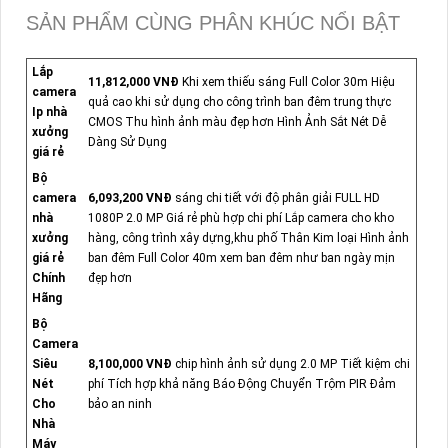
SẢN PHẨM CÙNG PHÂN KHÚC NỔI BẬT
Lắp
11,812,000 VNĐ
Khi xem thiếu sáng Full Color 30m Hiệu
camera
quả cao khi sử dụng cho công trình ban đêm trung thực
Ip nhà
CMOS Thu hình ảnh màu đẹp hơn Hình Ảnh Sắt Nét Dễ
xưởng
Dàng Sử Dụng
giá rẻ
Bộ
camera
6,093,200 VNĐ
sáng chi tiết với độ phân giải FULL HD
nhà
1080P 2.0 MP Giá rẻ phù hợp chi phí Lắp camera cho kho
xưởng
hàng, công trình xây dựng,khu phố Thân Kim loại Hình ảnh
giá rẻ
ban đêm Full Color 40m xem ban đêm như ban ngày mịn
Chính
đẹp hơn
Hãng
Bộ
Camera
Siêu
8,100,000 VNĐ
chip hình ảnh sử dụng 2.0 MP Tiết kiệm chi
Nét
phí Tích hợp khả năng Báo Động Chuyển Trộm PIR Đảm
Cho
bảo an ninh
Nhà
Máy