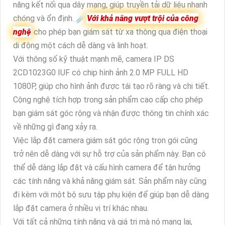
năng kết nối qua dây mạng, giúp truyền tải dữ liệu nhanh
chóng và ổn định. ☄️
Với khả năng vượt trội của công
nghệ
cho phép bạn giám sát từ xa thông qua điện thoại
di động một cách dễ dàng và linh hoạt.
Với thông số kỹ thuật mạnh mẽ, camera IP DS
2CD1023G0 IUF có chip hình ảnh 2.0 MP FULL HD
1080P, giúp cho hình ảnh được tái tạo rõ ràng và chi tiết.
Cộng nghệ tích hợp trong sản phẩm cao cấp cho phép
bạn giám sát góc rộng và nhận được thông tin chính xác
về những gì đang xảy ra.
Việc lắp đặt camera giám sát góc rộng trọn gói cũng
trở nên dễ dàng với sự hỗ trợ của sản phẩm này. Bạn có
thể dễ dàng lắp đặt và cấu hình camera để tận hưởng
các tính năng và khả năng giám sát. Sản phẩm này cũng
đi kèm với một bộ sưu tập phụ kiện để giúp bạn dễ dàng
lắp đặt camera ở nhiều vị trí khác nhau.
Với tất cả những tính năng và giá trị mà nó mang lại,