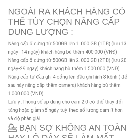
NGOÀI RA KHÁCH HÀNG CÓ
THỂ TÙY CHỌN NÂNG CẤP
DUNG LƯỢNG :
Nâng cấp ổ cứng từ 500GB lên 1. 000 GB (1TB) (lưu 13
ngày- 14 ngày) khách hàng bù thêm 400.000 (VNĐ)
Nâng cấp ổ cứng từ 500GB lên 2. 000 GB (2TB) (lưu 28
ngày-29 ngày) khách hàng bù thêm 1.500.000 (VNĐ)
Nâng cấp từ đầu ghi 4 cổng lên đầu ghi hình 8 kênh ( để
sau này nâng cấp thêm camera) khách hàng bù thêm
1.000.000 (VNĐ)
Lưu ý :Thông số áp dụng cho cam 2.0 có thể thay đổi
tăng hoặc giảm số ngày tuỳ theo số lượng cam ít hơn
và độ phân giải..
💁 BẠN SỢ KHÔNG AN TOÀN
HAY LỘ DÂY SẼ LÀM MẤT