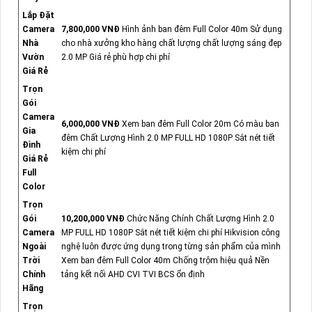
Lắp Đặt
Camera
7,800,000 VNĐ
Hình ảnh ban đêm Full Color 40m Sử dụng
Nhà
cho nhà xưởng kho hàng chất lượng chất lượng sáng đẹp
Vườn
2.0 MP Giá rẻ phù hợp chi phí
Giá Rẻ
Trọn
Gói
Camera
6,000,000 VNĐ
Xem ban đêm Full Color 20m Có màu ban
Gia
đêm Chất Lượng Hình 2.0 MP FULL HD 1080P Sắt nét tiết
Đình
kiệm chi phí
Giá Rẻ
Full
Color
Trọn
Gói
10,200,000 VNĐ
Chức Năng Chính Chất Lượng Hình 2.0
Camera
MP FULL HD 1080P Sắt nét tiết kiệm chi phí Hikvision công
Ngoài
nghệ luôn được ứng dụng trong từng sản phẩm của mình
Trời
Xem ban đêm Full Color 40m Chống trộm hiệu quả Nền
Chính
tảng kết nối AHD CVI TVI BCS ổn định
Hãng
Trọn