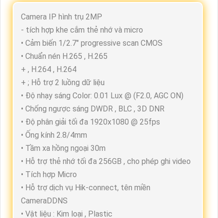
Camera IP hình trụ 2MP
- tích hợp khe cắm thẻ nhớ và micro
• Cảm biến 1/2.7" progressive scan CMOS
• Chuẩn nén H.265 , H.265
+ , H.264 , H.264
+ ; Hỗ trợ 2 luồng dữ liệu
• Độ nhạy sáng Color: 0.01 Lux @ (F2.0, AGC ON)
• Chống ngược sáng DWDR , BLC , 3D DNR
• Độ phân giải tối đa 1920x1080 @ 25fps
• Ống kính 2.8/4mm
• Tầm xa hồng ngoại 30m
• Hỗ trợ thẻ nhớ tối đa 256GB , cho phép ghi video
• Tích hợp Micro
• Hỗ trợ dịch vụ Hik-connect, tên miền
CameraDDNS
• Vật liệu : Kim loại , Plastic