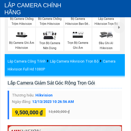
LẮP CAMERA CHÍNH
HÃNG
Bộ Camera Chống
Bộ Camera
Bô Camera Chống
Lắp Camera
Trộm Hikvision
Hikvision Ban Đêm
Trộm Hikvision
Hikvision Trọn Bộ
Có Màu
Bộ Camera Ghi Âm
Trọn Bộ Camera
Trọn Bộ Camera
Đầu Ghi AI
Hikvision
Ghi Âm
Nên Dùng
Hikvision
Lắp Camera Công Trình
Lắp Camera Hikvision Trọn Bộ
Camera
Hikvision Full Hd 1080P
Lắp Camera Giám Sát Góc Rộng Trọn Gói
Thương hiệu:
Hikvision
Ngày đăng:
12/13/2023 10:26:56 AM
9,500,000 ₫
13,600,000 ₫