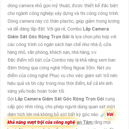
dòng camera nhỏ gọn mỹ thuật, được thiết kế đặc biệt
cho ngành công nghiệp xây dựng và thi công công trình.
Dòng camera này có thân plastic, giúp giảm trọng lượng
và dễ dàng lắp đặt. Với giá rẻ, Combo
Lắp Camera
Giám Sát Góc Rộng Trọn Gói
là lựa chọn phù hợp với
các công trình có ngân sách hạn chế như nhà ở, cửa
hàng nhỏ, văn phòng, khách sạn, nhà hàng, v.v.
Đặc điểm nổi bật của Combo này là khả năng xem ban
đêm thông qua công nghệ Hồng Ngoại 30m. Nét ưu
điểm của công nghệ Phục vụ cho việc giám sát trở nên
hiệu quả và tin cậy trong mọi thời điểm, kể cả khi ánh
sáng yếu hoặc hoàn toàn tối.
Gói
Lắp Camera Giám Sát Góc Rộng Trọn Gói
cung
cấp góc nhìn rộng, cho phép người dùng quan sát một
diện tích lớn mà không bỏ sót bất kỳ góc nào. ☄️
Với
khả năng vượt trội của công nghệ
an Tâm
rằng mọi