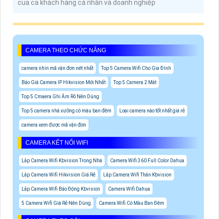
của cả khách hàng cá nhân và doanh nghiệp
CAMERA THEO CHỨC NĂNG
camera nhìn mã vận đơn nét nhất
Top 5 Camera Wifi Cho Gia Đình
Báo Giá Camera IP Hikvision Mới Nhất
Top 5 Camera 2 Mắt
Top 5 Cmaera Ghi Âm Rõ Nên Dùng
Top 5 camera nhà xưởng có màu ban đêm
Loại camera nào tốt nhất giá rẻ
camera xem được mã vận đơn
CAMERA KẾT NỐI WIFI
Lắp Camera Wifi Kbvision Trong Nhà
Camera Wifi 360 Full Color Dahua
Lắp Camera Wifi Hikvision Giá Rẻ
Lắp Camera Wifi Thân Kbvision
Lắp Camera Wifi Báo Động Kbvision
Camera Wifi Dahua
5 Camera Wifi Giá Rẻ Nên Dùng
Camera Wifi Có Màu Ban Đêm