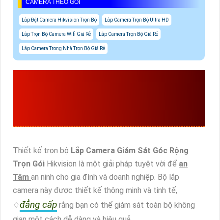
CAMERA THEO GÓI
Lắp Đặt Camera Hikvision Trọn Bộ
Lắp Camera Trọn Bộ Ultra HD
Lắp Trọn Bộ Camera Wifi Giá Rẻ
Lắp Camera Trọn Bộ Giá Rẻ
Lắp Camera Trong Nhà Trọn Bộ Giá Rẻ
NHU CẦU CẦN THIẾT VỀ
LẮP CAMERA GIÁM SÁT
GÓC RỘNG TRỌN GÓI
Thiết kế trọn bộ
Lắp Camera Giám Sát Góc Rộng
Trọn Gói
Hikvision là một giải pháp tuyệt vời để
an
Tâm
an ninh cho gia đình và doanh nghiệp. Bộ lắp
camera này được thiết kế thông minh và tinh tế,
đẳng cấp
♢
rằng bạn có thể giám sát toàn bộ không
gian một cách dễ dàng và hiệu quả.