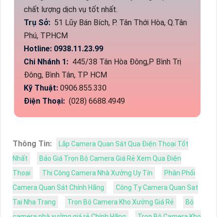
chất lượng dịch vụ tốt nhất.
Trụ Sở:
51 Lũy Bán Bích, P. Tân Thới Hòa, Q.Tân
Phú, TP.HCM
Hotline: 0938.11.23.99
Chi Nhánh 1:
445/38 Tân Hòa Đông,P Bình Trị
Đông, Bình Tân, TP HCM
Kỹ Thuật:
0906.855.330
Điện Thoại:
(028) 6688.4949
Thông Tin:
Lắp Camera Quan Sát Qua Điện Thoại Tốt
Nhất
Báo Giá Trọn Bộ Camera Giá Rẻ Xem Qua Điện
Thoại
Thi Công Camera Nhà Xưởng Uy Tín
Phân Phối
Camera Quan Sát Chính Hãng
Công Ty Camera Quan Sat
Tai Nha Trang
Trọn Bộ Camera Kho Xưởng Giá Rẻ
Bộ
camera nhà xưởng giá rẻ Chính Hãng
Trọn Bộ Camera Kho