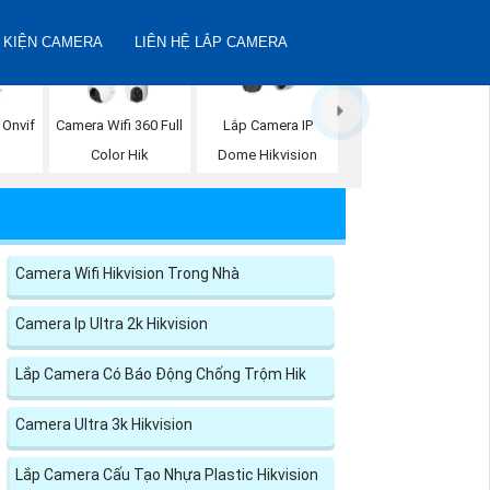
 KIỆN CAMERA
LIÊN HỆ LẮP CAMERA
 Onvif
Camera Wifi 360 Full
Lắp Camera IP
n
Color Hik
Dome Hikvision
Camera Wifi Hikvision Trong Nhà
Camera Ip Ultra 2k Hikvision
Lắp Camera Có Báo Động Chống Trộm Hik
Camera Ultra 3k Hikvision
Lắp Camera Cấu Tạo Nhựa Plastic Hikvision