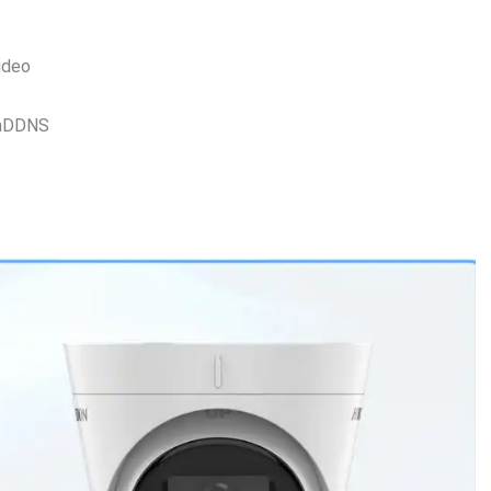
video
eraDDNS