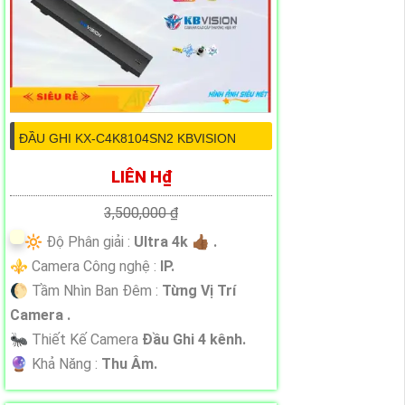
ĐẦU GHI KX-C4K8104SN2 KBVISION
LIÊN H₫
3,500,000 ₫
🔆 Độ Phân giải :
Ultra 4k 👍🏾 .
⚜️ Camera Công nghệ :
IP.
🌔 Tầm Nhìn Ban Đêm :
Từng Vị Trí
Camera .
🐜 Thiết Kế Camera
Đầu Ghi 4 kênh.
️🔮 Khả Năng :
Thu Âm.