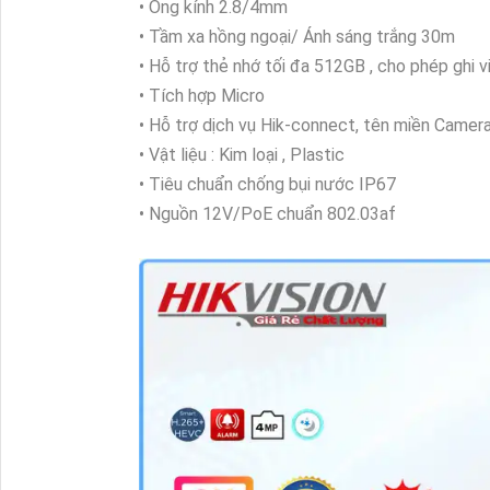
• Ống kính 2.8/4mm
• Tầm xa hồng ngoại/ Ánh sáng trắng 30m
• Hỗ trợ thẻ nhớ tối đa 512GB , cho phép ghi 
• Tích hợp Micro
• Hỗ trợ dịch vụ Hik-connect, tên miền Cam
• Vật liệu : Kim loại , Plastic
• Tiêu chuẩn chống bụi nước IP67
• Nguồn 12V/PoE chuẩn 802.03af