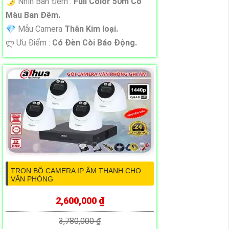
🌛 Nhìn Ban Đêm :
Full Color 50m Có
Màu Ban Ðêm.
💎 Mẫu Camera
Thân Kim loại.
️ლ Ưu Điểm :
Có Ðèn Còi Báo Động.
TRỌN BỘ CAMERA IP ÂM THANH CHO
VĂN PHÒNG
2,600,000 ₫
3,780,000 ₫