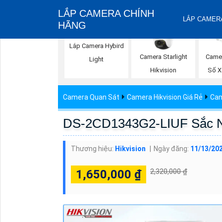
LẮP CAMERA CHÍNH
LẮP CAMERA
HÃNG
Lắp Camera Hybird
Camera Starlight
Came
Light
Hikvision
Số X
Camera Quan Sát
Camera Hikvision Giá Rẻ
Cam
DS-2CD1343G2-LIUF Sắc Né
Thương hiệu:
Hikvision
Ngày đăng:
11/13/202
2,320,000 ₫
1,650,000 ₫