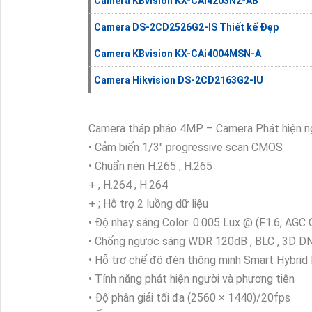
Camera KBvision KX-CAi4203N2-AB
Camera DS-2CD2526G2-IS Thiết kế Đẹp
Camera KBvision KX-CAi4004MSN-A
Camera Hikvision DS-2CD2163G2-IU
Camera tháp pháo 4MP – Camera Phát hiện ng
• Cảm biến 1/3" progressive scan CMOS
• Chuẩn nén H.265 , H.265
+ , H.264 , H.264
+ ; Hỗ trợ 2 luồng dữ liệu
• Độ nhạy sáng Color: 0.005 Lux @ (F1.6, AGC
• Chống ngược sáng WDR 120dB , BLC , 3D D
• Hỗ trợ chế độ đèn thông minh Smart Hybrid 
• Tính năng phát hiện người và phương tiện
• Độ phân giải tối đa (2560 × 1440)/20fps