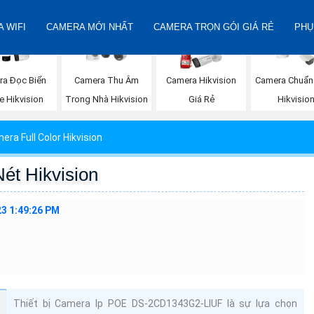
 WIFI
CAMERA MỚI NHẤT
CAMERA TRỌN GÓI GIÁ RẺ
PHỤ
ra Đọc Biển
Camera Thu Âm
Camera Hikvision
Camera Chuẩn
e Hikvision
Trong Nhà Hikvision
Giá Rẻ
Hikvisio
era Full Color Hikvision
t Hikvision
3 1:49:26 PM
Thiết bị Camera Ip POE DS-2CD1343G2-LIUF là sự lựa chọn