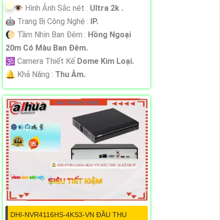
👁 Hình Ảnh Sắc nét :
Ultra 2k .
🤖️ Trang Bị Công Nghệ :
IP.
🌔 Tầm Nhìn Ban Đêm :
Hồng Ngoại
20m Có Màu Ban Đêm.
🕉️ Camera Thiết Kế
Dome Kim Loại.
️🔔 Khả Năng :
Thu Âm.
DHI-NVR4116HS-4KS3-VN ĐẦU THU