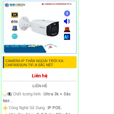
CAMERA IP THÂN NGOÀI TRỜI KX-
CAIF6003UN-TIF-A SẮC NÉT
Liên hệ
LIÊN HỆ
👁️‍🗨 Chất lượng hình :
Ultra 3k + Sắc
Nét .
⚜️ Công Nghệ Sử Dụng :
IP POE.