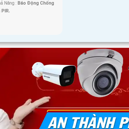
hả Năng :
Báo Động Chống
 PIR.