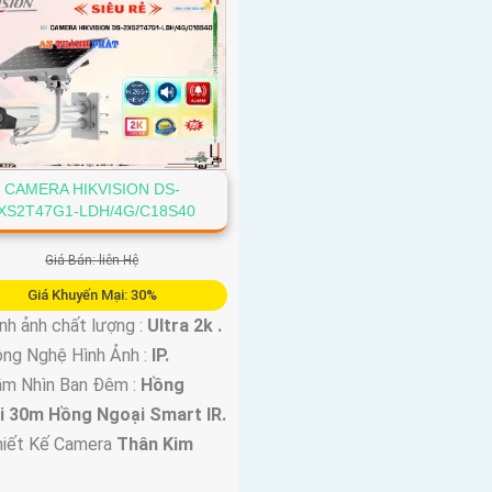
CAMERA HIKVISION DS-
XS2T47G1-LDH/4G/C18S40
Giá Bán: liên Hệ
Giá Khuyến Mại: 30%
 Hình ảnh chất lượng :
Ultra 2k .
ng Nghệ Hình Ảnh :
IP.
ầm Nhìn Ban Đêm :
Hồng
i 30m Hồng Ngoại Smart IR.
iết Kế Camera
Thân Kim