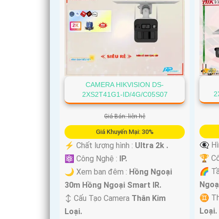
'
CAMERA HIKVISION DS-
2
2XS2T41G1-ID/4G/C05S07
Giá Bán: liên hệ
Giá Khuyến Mại: 30%
👁️‍🗨
️⚡ Chất lượng hình :
Ultra 2k .
🏆 Cô
⚛️ Công Nghệ :
IP.
🌈 T
🌙 Xem ban đêm :
Hồng Ngoại
Ngoạ
30m Hồng Ngoại Smart IR.
♊ Th
↕️ Cấu Tạo Camera
Thân Kim
Loại.
Loại.