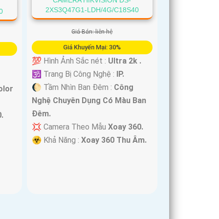
CAMERA HIKVISION DS-
2XS3Q47G1-LDH/4G/C18S40
0
Giá Bán: liên hệ
Giá Khuyến Mại: 30%
💯 Hình Ảnh Sắc nét :
Ultra 2k .
🕉️ Trang Bị Công Nghệ :
IP.
🌔 Tầm Nhìn Ban Đêm :
Công
olor
Nghệ Chuyên Dụng Có Màu Ban
Đêm.
.
💢 Camera Theo Mẫu
Xoay 360.
️☣️ Khả Năng :
Xoay 360 Thu Âm.