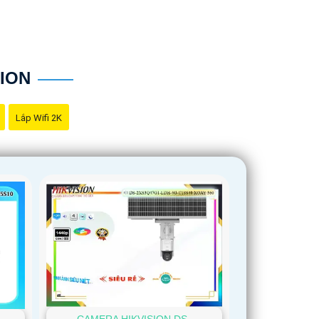
t kỳ chi tiết nào trong quá trình giám sát. - Giá
túi tiền của mọi người.
ION
hông cần kỹ năng chuyên môn.
Lắp Wifi 2K
n ninh uy tín. Với đội ngũ nhân viên chuyên
chọn thông minh với giá cả phải chăng và hình
 giá rẻ và chất lượng.