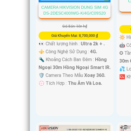
C
CAMERA HIKVISION DUNG SIM 4G
DS-2DESC400IWG-K/4G/C09S20
Giá Bán: liên h₫
Giá Khuyến Mại: 8,700,000 ₫
🔆 Hì
👀 Chất lượng hình :
Ultra 2k + .
🤖️ C
⚜️ Công Nghệ Sử Dụng :
4G.
✪ Tầ
🔦 Khoảng Cách Ban Đêm :
Hồng
30m 
Ngoại 30m Hồng Ngoại Smart IR.
💦 L
🛡 Camera Theo Mẫu
Xoay 360.
️🆑 K
️💮 Tích Hợp :
Thu Âm Và Loa.