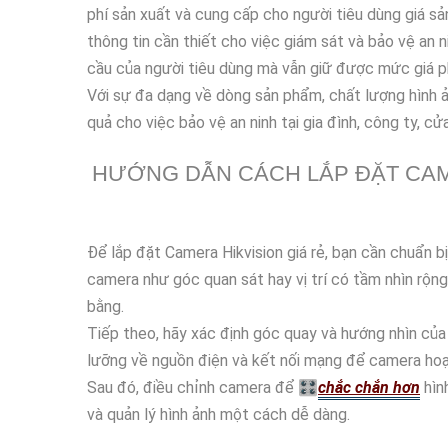
phí sản xuất và cung cấp cho người tiêu dùng giá s
thông tin cần thiết cho việc giám sát và bảo vệ an
cầu của người tiêu dùng mà vẫn giữ được mức giá p
Với sự đa dạng về dòng sản phẩm, chất lượng hình ản
quả cho việc bảo vệ an ninh tại gia đình, công ty, c
HƯỚNG DẪN CÁCH LẮP ĐẶT CAME
Để lắp đặt Camera Hikvision giá rẻ, bạn cần chuẩn 
camera như góc quan sát hay vị trí có tầm nhìn rộng
bằng.
Tiếp theo, hãy xác định góc quay và hướng nhìn củ
lưỡng về nguồn điện và kết nối mạng để camera hoạ
Sau đó, điều chỉnh camera để 🎛
chắc chắn hơn
hìn
và quản lý hình ảnh một cách dễ dàng.