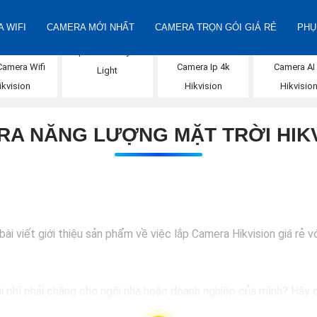
 WIFI
CAMERA MỚI NHẤT
CAMERA TRỌN GÓI GIÁ RẺ
PHỤ
Lắp Camera Hybird
Camera Wifi
Camera Ip 4k
Camera AI 
Light
ikvision
Hikvision
Hikvisio
A NĂNG LƯỢNG MẶT TRỜI HIK
i viết giới thiệu sản phẩm về việc lắp Camera Hikvision giá rẻ vớ
hi phí phải chăng cho ngôi nhà hoặc doanh nghiệp của mình? Hãy c
ượng hình ảnh sắc nét và giá cả phải chăng, Camera Hikvision là s