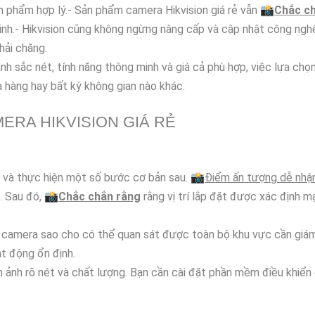
ản phẩm hợp lý.- Sản phẩm camera Hikvision giá rẻ vẫn 📸
Chắc c
 ninh.- Hikvision cũng không ngừng nâng cấp và cập nhật công ng
hải chăng.
h sắc nét, tính năng thông minh và giá cả phù hợp, việc lựa chọn
ửa hàng hay bất kỳ không gian nào khác.
RA HIKVISION GIÁ RẺ
bị và thực hiện một số bước cơ bản sau. 📸
Điểm ấn tượng dễ nhậ
. Sau đó, 📸
Chắc chắn rằng
rằng vị trí lắp đặt được xác định 
a camera sao cho có thể quan sát được toàn bộ khu vực cần giám
t động ổn định.
h ảnh rõ nét và chất lượng. Bạn cần cài đặt phần mềm điều khiển