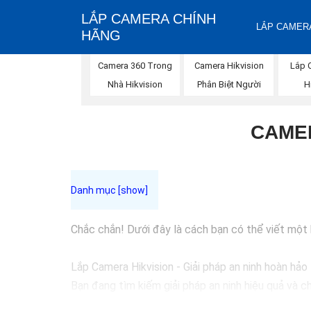
LẮP CAMERA CHÍNH
LẮP CAMERA
HÃNG
Lắp 
Camera 360 Trong
Camera Hikvision
H
Nhà Hikvision
Phân Biệt Người
CAMER
Chắc chắn! Dưới đây là cách bạn có thể viết một bà
Lắp Camera Hikvision - Giải pháp an ninh hoàn hảo
Bạn đang tìm kiếm giải pháp an ninh hiệu quả và c
đầu trong lĩnh vực an ninh và giám sát. Với chất l