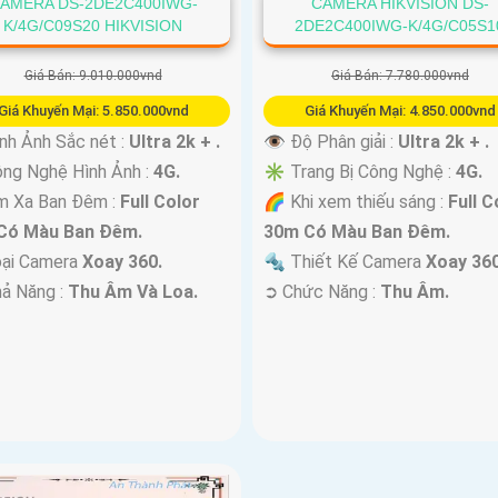
AMERA DS-2DE2C400IWG-
CAMERA HIKVISION DS-
K/4G/C09S20 HIKVISION
2DE2C400IWG-K/4G/C05S1
Giá Bán: 9.010.000vnd
Giá Bán: 7.780.000vnd
Giá Khuyến Mại: 5.850.000vnd
Giá Khuyến Mại: 4.850.000vnd
nh Ảnh Sắc nét :
Ultra 2k + .
👁 Độ Phân giải :
Ultra 2k + .
ông Nghệ Hình Ảnh :
4G.
✳️ Trang Bị Công Nghệ :
4G.
m Xa Ban Đêm :
Full Color
🌈 Khi xem thiếu sáng :
Full C
Có Màu Ban Ðêm.
30m Có Màu Ban Ðêm.
oại Camera
Xoay 360.
🔩 Thiết Kế Camera
Xoay 360
hả Năng :
Thu Âm Và Loa.
️➲ Chức Năng :
Thu Âm.