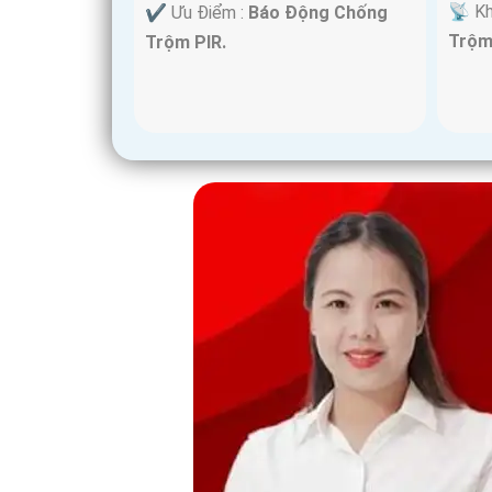
️📡 K
️✔️ Ưu Điểm :
Báo Động Chống
Trộm
Trộm PIR.