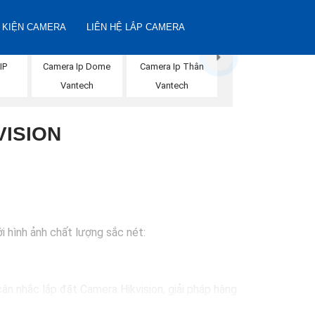
 KIỆN CAMERA
LIÊN HỆ LẮP CAMERA
IP
Camera Ip Dome
Camera Ip Thân
n
Vantech
Vantech
VISION
i hình ảnh chất lượng sắc nét:
ân nhắc lắp đặt Camera Hikvision, giải pháp hàng
ự lựa chọn lý tưởng cho việc bảo vệ tài sản và an