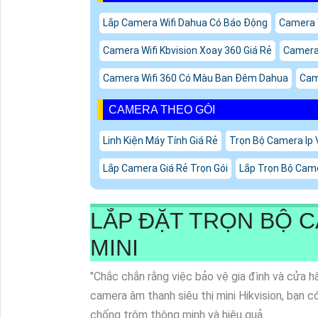
Lắp Camera Wifi Dahua Có Báo Động
Camera W
Camera Wifi Kbvision Xoay 360 Giá Rẻ
Camera 
Camera Wifi 360 Có Màu Ban Đêm Dahua
Cam
CAMERA THEO GÓI
Linh Kiện Máy Tính Giá Rẻ
Trọn Bộ Camera Ip 
Lắp Camera Giá Rẻ Trọn Gói
Lắp Trọn Bộ Came
LẮP ĐẶT TRỌN BỘ C
MINI
"Chắc chắn rằng việc bảo vệ gia đình và cửa hà
camera âm thanh siêu thị mini Hikvision, bạn 
chống trộm thông minh và hiệu quả.