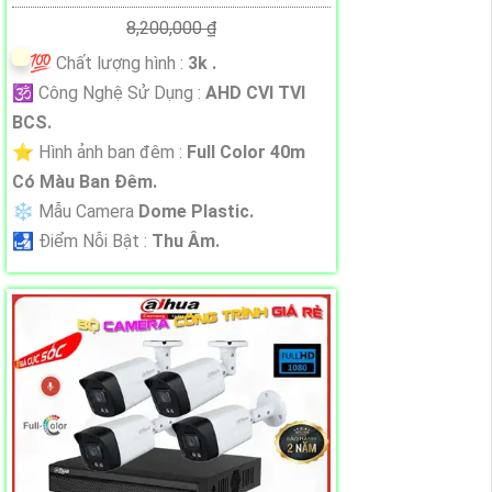
8,200,000 ₫
💯 Chất lượng hình :
3k .
🕉️ Công Nghệ Sử Dụng :
AHD CVI TVI
BCS.
⭐ Hình ảnh ban đêm :
Full Color 40m
Có Màu Ban Ðêm.
❄ Mẫu Camera
Dome Plastic.
️🛃 Điểm Nỗi Bật :
Thu Âm.