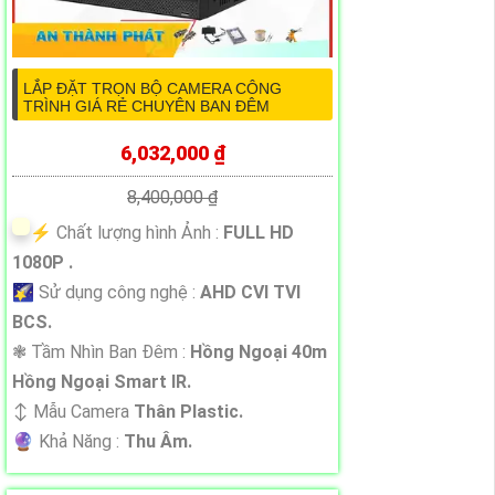
LẮP ĐẶT TRỌN BỘ CAMERA CÔNG
TRÌNH GIÁ RẺ CHUYÊN BAN ĐÊM
6,032,000 ₫
8,400,000 ₫
️⚡ Chất lượng hình Ảnh :
FULL HD
1080P .
🌠 Sử dụng công nghệ :
AHD CVI TVI
BCS.
❃ Tầm Nhìn Ban Đêm :
Hồng Ngoại 40m
Hồng Ngoại Smart IR.
↕️ Mẫu Camera
Thân Plastic.
️🔮 Khả Năng :
Thu Âm.