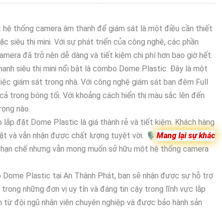
ặt hệ thống camera âm thanh để giám sát là một điều cần thiết
c siêu thị mini. Với sự phát triển của công nghệ, các phần
camera đã trở nên dễ dàng và tiết kiệm chi phí hơn bao giờ hết.
nh siêu thị mini nổi bật là combo Dome Plastic. Đây là một
ệc giám sát trong nhà. Với công nghệ giám sát ban đêm Full
 cả trong bóng tối. Với khoảng cách hiển thị màu sắc lên đến
rọng nào.
 lắp đặt Dome Plastic là giá thành rẻ và tiết kiệm. Khách hàng
đặt và vẫn nhận được chất lượng tuyệt vời. 🎙
Mang lại sự khác
h hạn chế nhưng vẫn mong muốn sở hữu một hệ thống camera
 Dome Plastic tại An Thành Phát, bạn sẽ nhận được sự hỗ trợ
trong những đơn vị uy tín và đáng tin cậy trong lĩnh vực lắp
 từ đội ngũ nhân viên chuyên nghiệp và được bảo hành sản