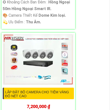
✪ Khoảng Cách Ban Đêm :
Hồng Ngoại
50m Hồng Ngoại Smart IR.
🎨 Camera Thiết Kế
Dome Kim loại.
️💫 Ưu Điểm :
Thu Âm.
LẮP ĐẶT BỘ CAMERA CHO TIỆM VÀNG
ĐỘ NÉT CAO
7,200,000 ₫