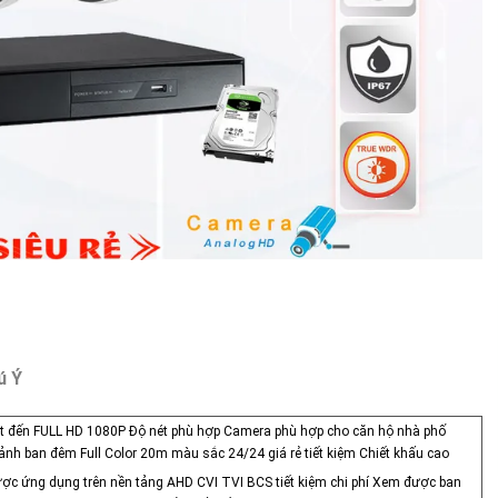
ú Ý
ét đến FULL HD 1080P Độ nét phù hợp Camera phù hợp cho căn hộ nhà phố
nh ban đêm Full Color 20m màu sắc 24/24 giá rẻ tiết kiệm Chiết khấu cao
c ứng dụng trên nền tảng AHD CVI TVI BCS tiết kiệm chi phí Xem được ban