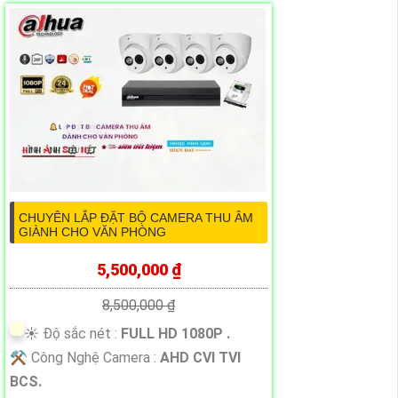
CHUYÊN LẮP ĐẶT BỘ CAMERA THU ÂM
GIÀNH CHO VĂN PHÒNG
5,500,000 ₫
8,500,000 ₫
☀️ Độ sắc nét :
FULL HD 1080P .
⚒ Công Nghệ Camera :
AHD CVI TVI
BCS.