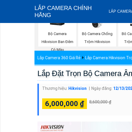
LẮP CAMERA CHÍNH
LẮP CAMERA
HÃNG
Bộ Camera
Bộ Camera Chống
Bô Ca
Hikvision Ban Đêm
Trộm Hikvision
Trộm
Có Màu
Lắp Camera 360 Giá Rẻ
Lắp Camera Hikvision Tr
Lắp Đặt Trọn Bộ Camera Âm
Thương hiệu:
Hikvision
Ngày đăng:
12/13/20
8,600,000 ₫
6,000,000 ₫