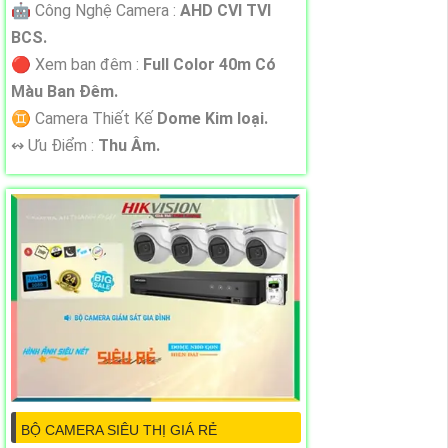
🤖️ Công Nghệ Camera :
AHD CVI TVI
BCS.
🔴 Xem ban đêm :
Full Color 40m Có
Màu Ban Ðêm.
♊ Camera Thiết Kế
Dome Kim loại.
️↭ Ưu Điểm :
Thu Âm.
BỘ CAMERA SIÊU THỊ GIÁ RẺ