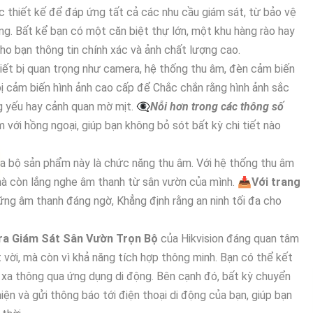
 thiết kế để đáp ứng tất cả các nhu cầu giám sát, từ bảo vệ
ếng. Bất kể bạn có một căn biệt thự lớn, một khu hàng rào hay
o bạn thông tin chính xác và ảnh chất lượng cao.
hiết bị quan trọng như camera, hệ thống thu âm, đèn cảm biến
bị cảm biến hình ảnh cao cấp để Chắc chắn rằng hình ảnh sắc
 yếu hay cảnh quan mờ mịt. 👁️‍🗨
Nỗi hơn trong các thông số
với hồng ngoại, giúp bạn không bỏ sót bất kỳ chi tiết nào
a bộ sản phẩm này là chức năng thu âm. Với hệ thống thu âm
mà còn lắng nghe âm thanh từ sân vườn của mình. 📥
Với trang
hững âm thanh đáng ngờ, Khẳng định rằng an ninh tối đa cho
a Giám Sát Sân Vườn Trọn Bộ
của Hikvision đáng quan tâm
 vời, mà còn vì khả năng tích hợp thông minh. Bạn có thể kết
từ xa thông qua ứng dụng di động. Bên cạnh đó, bất kỳ chuyển
n và gửi thông báo tới điện thoại di động của bạn, giúp bạn