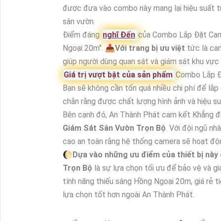
được đưa vào combo này mang lại hiệu suất t
sân vườn.
Điểm đáng
nghĩ Đến
của Combo Lắp Đặt Came
Ngoại 20m". 📥
Với trang bị ưu việt
tức là cam
giúp người dùng quan sát và giám sát khu vực
Giá trị vượt bật của sản phẩm
Combo Lắp Đặ
Bạn sẽ không cần tốn quá nhiều chi phí để lắ
chắn rằng được chất lượng hình ảnh và hiệu su
Bên cạnh đó, An Thành Phát cam kết Khẳng đ
Giám Sát Sân Vườn Trọn Bộ
. Với đội ngũ nh
cao an toàn rằng hệ thống camera sẽ hoạt độn
🌔
Dựa vào những ưu điểm của thiết bị này 
Trọn Bộ
là sự lựa chọn tối ưu để bảo vệ và g
tính năng thiếu sáng Hồng Ngoại 20m, giá rẻ t
lựa chọn tốt hơn ngoài An Thành Phát.