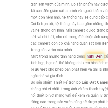
gian sân vườn của mình. Bộ sản phẩm này được
tài sản đến giám sát an ninh và người thăm vi
một con hẻm nhỏ, hệ thống này sẽ cung cấp ch
Gọi là trọn bộ, hệ thống này bao gồm những t
và hệ thống ghi hình. Mỗi camera được trang 
nét và chi tiết, cho dù trong điều kiện ánh sáng
các camera còn có khả năng quan sát ban đêm 
trong sân vườn của mình.
Một trong những tính năng đáng
nghĩ Đến
củ
tích hợp, bạn có thể không chỉ xem hình ảnh 
bị ưu việt
cho phép bạn phát hiện và ghi lại n
ngôi nhà và gia đình.
Bộ sản phẩm Thiết kế trọn bộ
Lắp Đặt Camer
không chỉ vì chất lượng ảnh và âm thanh tuyệt
nối thiết bị với mạng wifi để xem và quản lý 
động nào trong sân vườn cũng sẽ được phát hiệ