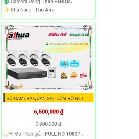
🐉️ Camera Dòng
Thân Plastic.
️✨ Khả Năng :
Thu Âm.
BỘ CAMERA QUAN SÁT ĐÊM RÕ NÉT
6,500,000 ₫
9,300,000 ₫
☀️ Độ Phân giải :
FULL HD 1080P .