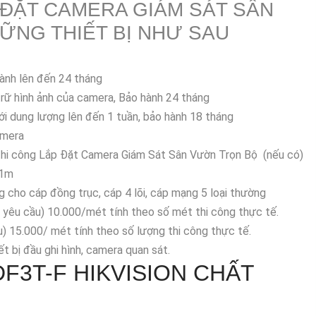
 ĐẶT CAMERA GIÁM SÁT SÂN
ỮNG THIẾT BỊ NHƯ SAU
ành lên đến 24 tháng
rữ hình ảnh của camera, Bảo hành 24 tháng
ới dung lượng lên đến 1 tuần, bảo hành 18 tháng
amera
 thi công Lắp Đặt Camera Giám Sát Sân Vườn Trọn Bộ (nếu có)
/1m
 cho cáp đồng trục, cáp 4 lõi, cáp mạng 5 loại thường
ó yêu cầu) 10.000/mét tính theo số mét thi công thực tế.
u) 15.000/ mét tính theo số lượng thi công thực tế.
iết bị đầu ghi hình, camera quan sát.
DF3T-F
HIKVISION CHẤT