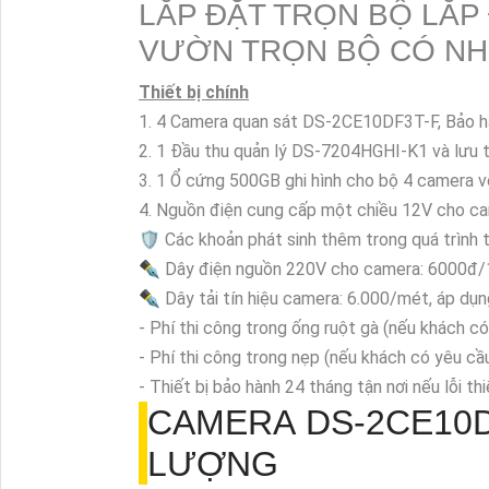
LẮP ĐẶT TRỌN BỘ LẮP
VƯỜN TRỌN BỘ CÓ NH
Thiết bị chính
1. 4 Camera quan sát DS-2CE10DF3T-F, Bảo h
2. 1 Đầu thu quản lý DS-7204HGHI-K1 và lưu t
3. 1 Ổ cứng 500GB ghi hình cho bộ 4 camera v
4. Nguồn điện cung cấp một chiều 12V cho c
🛡 Các khoản phát sinh thêm trong quá trình
✒ Dây điện nguồn 220V cho camera: 6000đ
✒ Dây tải tín hiệu camera: 6.000/mét, áp dụng
- Phí thi công trong ống ruột gà (nếu khách c
- Phí thi công trong nẹp (nếu khách có yêu cầ
- Thiết bị bảo hành 24 tháng tận nơi nếu lỗi th
CAMERA
DS-2CE10
LƯỢNG