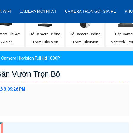
 WIFI
CAMERA MỚI NHẤT
CAMERA TRỌN GÓI GIÁ RẺ
PHỤ
mera Ghi Âm
Bộ Camera Chống
Lắp Came
Bô Camera Chống
ikvision
Trộm Hikvision
Vantech Trọ
Trộm Hikvision
Camera Hikvision Full Hd 1080P
Sân Vườn Trọn Bộ
3 3:09:26 PM