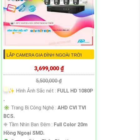
LẮP CAMERA GIA ĐÌNH NGOÀI TRỜI
3,699,000 ₫
5,500,000 ₫
✨ Hình Ảnh Sắc nét :
FULL HD 1080P
.
✳️ Trang Bị Công Nghệ :
AHD CVI TVI
BCS.
❈ Tầm Nhìn Ban Đêm :
Full Color 20m
Hồng Ngoại SMD.