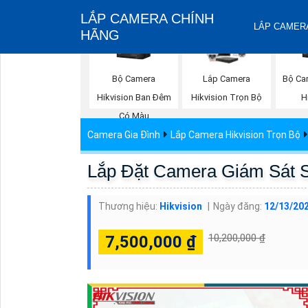
LẮP CAMERA CHÍNH
LẮP CAMERA
HÃNG
Bộ Camera
Bộ Ca
Lắp Camera
Hikvision Ban Đêm
H
Hikvision Trọn Bộ
Có Màu
Camera Gia Đình
Lắp Camera Hikvision Trọn Bộ
Lắp Đặt Camera Giám Sát 
Thương hiệu:
Hikvision
Ngày đăng:
12/13/202
10,200,000 ₫
7,500,000 ₫