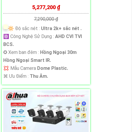
5,277,200 ₫
7,290,000 ₫
🔆 Độ sắc nét :
Ultra 2k+ sắc nét .
⚛️ Công Nghệ Sử Dụng :
AHD CVI TVI
BCS.
✪ Xem ban đêm :
Hồng Ngoại 30m
Hồng Ngoại Smart IR.
💢 Mẫu Camera
Dome Plastic.
️⌘ Ưu Điểm :
Thu Âm.