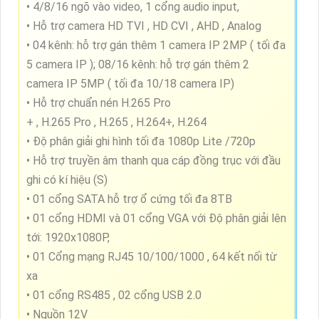
• 4/8/16 ngõ vào video, 1 cổng audio input,
• Hỗ trợ camera HD TVI , HD CVI , AHD , Analog
• 04 kênh: hỗ trợ gán thêm 1 camera IP 2MP ( tối đa
5 camera IP ); 08/16 kênh: hỗ trợ gán thêm 2
camera IP 5MP ( tối đa 10/18 camera IP)
• Hỗ trợ chuẩn nén H.265 Pro
+ , H.265 Pro , H.265 , H.264+, H.264
• Độ phân giải ghi hình tối đa 1080p Lite /720p
• Hỗ trợ truyền âm thanh qua cáp đồng trục với đầu
ghi có kí hiệu (S)
• 01 cổng SATA hỗ trợ ổ cứng tối đa 8TB
• 01 cổng HDMI và 01 cổng VGA với Độ phân giải lên
tới: 1920x1080P,
• 01 Cổng mạng RJ45 10/100/1000 , 64 kết nối từ
xa
• 01 cổng RS485 , 02 cổng USB 2.0
• Nguồn 12V