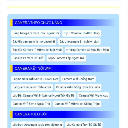
CAMERA THEO CHỨC NĂNG
Bảng báo giá camera imou ngoài trời
Top 5 Camera Cho Kho Hàng
Báo Giá camera wifi mới cập nhật
Báo giá camera 2 mắt hikvision
Báo Giá Camera IP Hikvision Mới Nhất
Những Camera Có Màu Ban Đêm
Báo Giá Camera Chi Tiết
Top 5 Camera Lắp Ngoài Trời
CAMERA KẾT NỐI WIFI
Lắp Camera Wifi Dahua 3K Siêu Nét
Camera Wifi Chống Trộm
Báo giá camera wifi dahua mới
Camera Wifi Chống Trộm Kbvision
Lắp Đặt Camera Wifi Hikvision Ngoài Trời Giá Rẻ
Camera Wifi Visioncop
Camera Wifi Ezviz Ngoài Trời
Camera Wifi Hikvision Chống Trộm
CAMERA THEO GÓI
Lắp trọn bộ camera Ip giá rẻ chất lượng
Lắp Camera Trọn Bộ Giá Rẻ