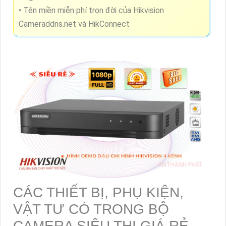
• Tên miền miễn phí trọn đời của Hikvision
Cameraddns.net và HikConnect
CÁC THIẾT BỊ, PHỤ KIỆN,
VẬT TƯ CÓ TRONG BỘ
CAMERA SIÊU THỊ GIÁ RẺ