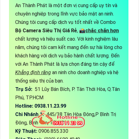
An Thành Phát là một đơn vị cung cấp uy tín và
chuyên nghiệp trong lĩnh vực bảo mật an ninh.
Chúng tôi cung cấp dịch vụ tốt nhất về Combo
Bộ Camera Siêu Thị Giá Rẻ
, 📸
chắc chắn hơn
chất lượng và hiệu suất cao. Với kinh nghiệm lâu
năm, chúng tôi cam kết mang đến sự hài lòng cho
khách hàng với dịch vụ bảo hành chất lượng. Đến
với An Thành Phát là lựa chọn đáng tin cậy để
Khẳng định rằng
an ninh cho doanh nghiệp và hệ
thống siêu thị của bạn.
Trụ Sở:
51 Lũy Bán Bích, P. Tân Thới Hòa, Q.Tân
Phú, TP.HCM
Hotline: 0938.11.23.99
Chi Nhánh 1:
445/38 Tân Hòa Đông,P Bình Trị
Đông, Bình Tân, TP HCM
Kỹ Thuật:
0906.855.330