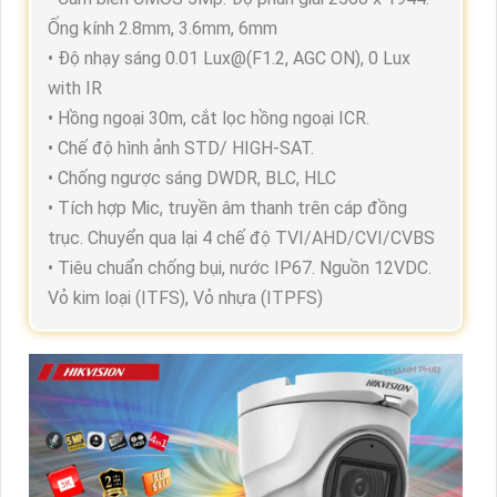
Ống kính 2.8mm, 3.6mm, 6mm
• Độ nhạy sáng 0.01 Lux@(F1.2, AGC ON), 0 Lux
with IR
• Hồng ngoại 30m, cắt lọc hồng ngoại ICR.
• Chế độ hình ảnh STD/ HIGH-SAT.
• Chống ngược sáng DWDR, BLC, HLC
• Tích hợp Mic, truyền âm thanh trên cáp đồng
trục. Chuyển qua lại 4 chế độ TVI/AHD/CVI/CVBS
• Tiêu chuẩn chống bụi, nước IP67. Nguồn 12VDC.
Vỏ kim loại (ITFS), Vỏ nhựa (ITPFS)