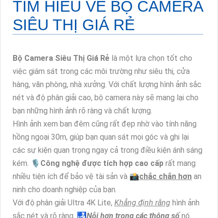
TÌM HIỂU VỀ
BỘ CAMERA
SIÊU THỊ GIÁ RẺ
Bộ Camera Siêu Thị Giá Rẻ
là một lựa chọn tốt cho
việc giám sát trong các môi trường như siêu thị, cửa
hàng, văn phòng, nhà xưởng. Với chất lượng hình ảnh sắc
nét và độ phân giải cao, bộ camera này sẽ mang lại cho
bạn những hình ảnh rõ ràng và chất lượng.
Hình ảnh xem ban đêm cũng rất đẹp nhờ vào tính năng
hồng ngoại 30m, giúp bạn quan sát mọi góc và ghi lại
các sự kiện quan trọng ngay cả trong điều kiện ánh sáng
kém. 🎙
Công nghệ được tích hợp cao cấp
rất mang
nhiều tiện ích để bảo vệ tài sản và 📸
chắc chắn hơn
an
ninh cho doanh nghiệp của bạn.
Với độ phân giải Ultra 4K Lite,
Khẳng định rằng
hình ảnh
sắc nét và rõ ràng. 🛃
Nỗi hơn trong các thông số
nó