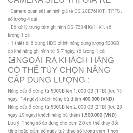
- Camera quan sát an ninh giá rẻ DS-2CE76H0T-ITPFS ,
số lượng 4 cái
- Bộ xử lý trung tâm ghi hình DS-7204HGHI-K1, số
lượng 1 cái
- 1 thiết bị ổ cứng HDD chính hãng dung lượng 500GB
có khả năng ghi hình từ 5-7 ngày, số lượng 1 cái
💽NGOÀI RA KHÁCH HÀNG
CÓ THỂ TÙY CHỌN NÂNG
CẤP DUNG LƯỢNG :
Nâng cấp ổ cứng từ 500GB lên 1. 000 GB (1TB) (lưu 13
ngày- 14 ngày) khách hàng bù thêm 4
00.000 (VNĐ)
Nâng cấp ổ cứng từ 500GB lên 2. 000 GB (2TB) (lưu 28
ngày-29 ngày) khách hàng bù thêm
1.500.000 (VNĐ)
Lưu ý :Thông số áp dụng cho cam 2.0 có thể thay đổi
tăng hoặc giảm số ngày tuỳ theo số lượng cam ít hơn