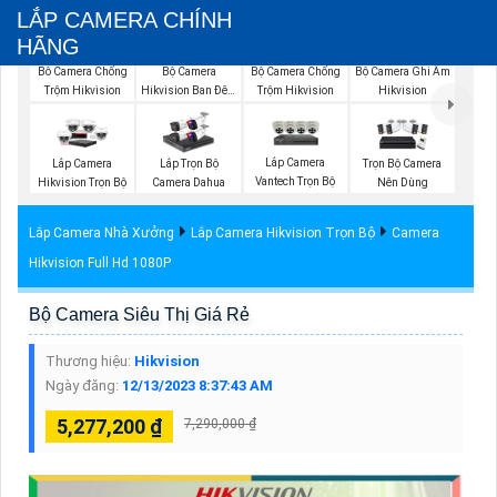
LẮP CAMERA CHÍNH
HÃNG
Bộ Camera
Bộ Camera Chống
Bộ Camera Ghi Âm
Bô Camera Chống
Hikvision Ban Đêm
Trộm Hikvision
Hikvision
Trộm Hikvision
Có Màu
Lắp Camera
Lắp Camera
Lắp Trọn Bộ
Trọn Bộ Camera
Vantech Trọn Bộ
Hikvision Trọn Bộ
Camera Dahua
Nên Dùng
Lắp Camera Nhà Xưởng
Lắp Camera Hikvision Trọn Bộ
Camera
Hikvision Full Hd 1080P
Bộ Camera Siêu Thị Giá Rẻ
Thương hiệu:
Hikvision
Ngày đăng:
12/13/2023 8:37:43 AM
5,277,200 ₫
7,290,000 ₫