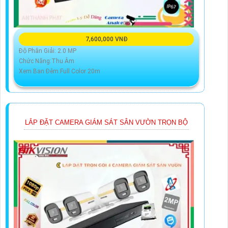
7,600,000 VNĐ
Độ Phân Giải: 2.0 MP
Chức Năng:Thu Âm
Xem Ban Đêm:Full Color 20m
LẮP ĐẶT CAMERA GIÁM SÁT SÂN VƯỜN TRỌN BỘ