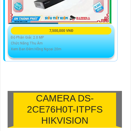
7,500,000 VNĐ
Độ Phân Giải: 2.0 MP
Chức Năng:Thu Âm
Xem Ban Đêm:Hồng Ngoại 20m
CAMERA
DS-
2CE76H0T-ITPFS
HIKVISION