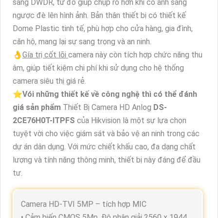
sáng DWDR, từ đó giúp chụp rõ hơn khi có ánh sáng
ngược đè lên hình ảnh. Bản thân thiết bị có thiết kế
Dome Plastic tinh tế, phù hợp cho cửa hàng, gia đình,
căn hộ, mang lại sự sang trọng và an ninh.
👌
Gía trị cốt lõi
camera này còn tích hợp chức năng thu
âm, giúp tiết kiệm chi phí khi sử dụng cho hệ thống
camera siêu thị giá rẻ.
⭐
Vói những thiết kế về công nghệ thì có thể đánh
giá sản phẩm
Thiết Bị Camera HD Anlog
DS-
2CE76H0T-ITPFS
của Hikvision là một sự lựa chọn
tuyệt vời cho việc giám sát và bảo vệ an ninh trong các
dự án dân dụng. Với mức chiết khấu cao, đa dạng chất
lượng và tính năng thông minh, thiết bị này đáng để đầu
tư.
Camera HD-TVI 5MP – tích hợp MIC
• Cảm biến CMOS 5Mp. Độ phân giải 2560 x 1944.