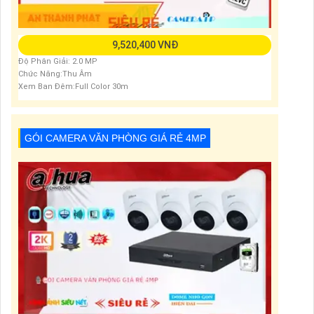
9,520,400 VNĐ
Độ Phân Giải: 2.0 MP
Chức Năng:Thu Âm
Xem Ban Đêm:Full Color 30m
GÓI CAMERA VĂN PHÒNG GIÁ RẺ 4MP