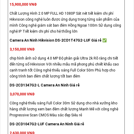
15,900,000 VNĐ
Chất Lượng Hình 2.0 MP FULL HD 1080P Sắt nét tiết kiệm chi phí
Hikvision công nghệ luôn được ứng dụng trong từng sản phẩm của
mình Công nghệ giám sát ban đêm Hồng Ngoại 100m Sử dụng công
nghệ IP Tiết kiệm chi phí cho hệ thống lớn
Camera An Ninh Hikvision DS-2CD1T47G2-LUF Giá rẻ ✅
3,150,000 VNĐ
chip hình ảnh sử dụng 4.0 MP Độ phân giải Ultra 2k Rõ ràng chi tiết
đến từng số Hikvision Với nhiều mẫu mã phong phú chiết khấu cao
cạnh tranh tốt Công nghệ thiếu sáng Full Color 50m Phù hợp cho
công trình ban đêm chất lượng tốt ban đêm
DS-2CD1347G2-L Camera An Ninh Giá rẻ
3,070,000 VNĐ
Công nghệ thiếu sáng Full Color 30m Sử dụng cho nhà xưởng kho
hàng chất lượng xem ban đêm chất lượng Mạnh Mẽ với công nghệ
Progressive Scan CMOS Màu sắc đẹp Siêu rẻ
DS-2CD1047G2-LUF Camera An Ninh Giá rẻ
2,630,000 VNĐ