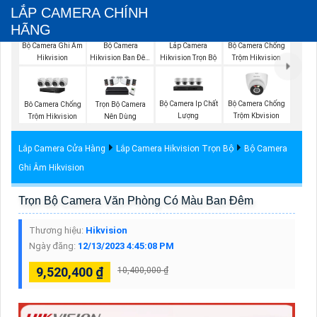
LẮP CAMERA CHÍNH
HÃNG
Bộ Camera Ghi Âm
Bộ Camera
Bộ Camera Chống
Lắp Camera
Hikvision
Hikvision Ban Đêm
Trộm Hikvision
Hikvision Trọn Bộ
Có Màu
Bộ Camera Ip Chất
Bộ Camera Chống
Bô Camera Chống
Trọn Bộ Camera
Lượng
Trộm Kbvision
Trộm Hikvision
Nên Dùng
Lắp Camera Cửa Hàng
Lắp Camera Hikvision Trọn Bộ
Bộ Camera
Ghi Âm Hikvision
Trọn Bộ Camera Văn Phòng Có Màu Ban Đêm
Thương hiệu:
Hikvision
Ngày đăng:
12/13/2023 4:45:08 PM
9,520,400 ₫
10,400,000 ₫