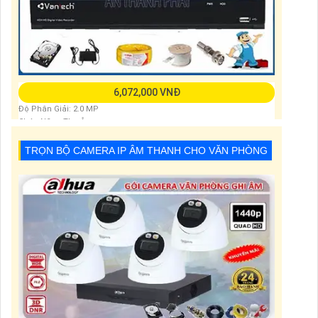
6,072,000 VNĐ
Độ Phân Giải: 2.0 MP
Chức Năng:Thu Âm
Xem Ban Đêm:Hồng Ngoại 30m
TRỌN BỘ CAMERA IP ÂM THANH CHO VĂN PHÒNG