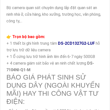
Bộ camera quan sát chuyên dụng lắp đặt quan sát an
ninh nhà ở, cửa hàng, kho xưởng, trường học, văn phòng,
công ty,...
👉 Trọn bộ bao gồm:
+ 1 thiết bị ghi hình trung tâm
DS-2CD1327G2-LUF
hỗ
trợ lưu trữ dữ liệu camera
+ 1 Ổ cứng lưu trữ hình ảnh lên đến 6-7 ngày 500GB
+ 4 camera giám sát bảo vệ an ninh chất lượng
DS-
7104NI-Q1-M
BÁO GIÁ PHÁT SINH SỬ
DỤNG DÂY (NGOÀI KHUYẾN
MÃI) HAY THI CÔNG VẬT TƯ
ĐIỆN: