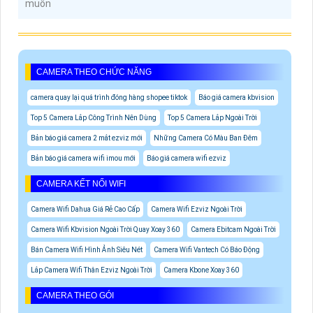
muốn
CAMERA THEO CHỨC NĂNG
camera quay lại quá trình đóng hàng shopee tiktok
Báo giá camera kbvision
Top 5 Camera Lắp Công Trình Nên Dùng
Top 5 Camera Lắp Ngoài Trời
Bản báo giá camera 2 mắt ezviz mới
Những Camera Có Màu Ban Đêm
Bản báo giá camera wifi imou mới
Báo giá camera wifi ezviz
CAMERA KẾT NỐI WIFI
Camera Wifi Dahua Giá Rẻ Cao Cấp
Camera Wifi Ezviz Ngoài Trời
Camera Wifi Kbvision Ngoài Trời Quay Xoay 360
Camera Ebitcam Ngoài Trời
Bán Camera Wifi Hình Ảnh Siêu Nét
Camera Wifi Vantech Có Báo Động
Lắp Camera Wifi Thân Ezviz Ngoài Trời
Camera Kbone Xoay 360
CAMERA THEO GÓI