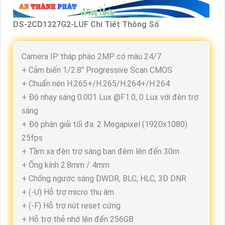
DS-2CD1327G2-LUF Chi Tiết Thông Số
Camera IP tháp pháo 2MP có màu 24/7
+ Cảm biến 1/2.8" Progressive Scan CMOS
+ Chuẩn nén H.265+/H.265/H.264+/H.264
+ Độ nhạy sáng 0.001 Lux @F1.0, 0 Lux với đèn trợ
sáng
+ Độ phân giải tối đa: 2 Megapixel (1920x1080)
25fps
+ Tầm xa đèn trợ sáng ban đêm lên đến 30m
+ Ống kính 2.8mm / 4mm
+ Chống ngược sáng DWDR, BLC, HLC, 3D DNR
+ (-U) Hỗ trợ micro thu âm
+ (-F) Hỗ trợ nút reset cứng
+ Hỗ trợ thẻ nhớ lên đến 256GB