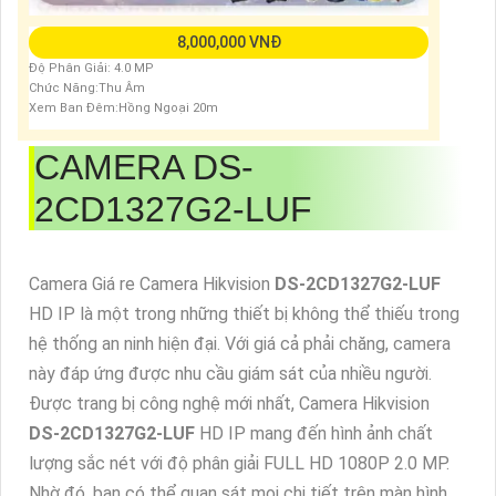
8,000,000 VNĐ
Độ Phân Giải: 4.0 MP
Chức Năng:Thu Âm
Xem Ban Đêm:Hồng Ngoại 20m
CAMERA
DS-
2CD1327G2-LUF
Camera Giá re Camera Hikvision
DS-2CD1327G2-LUF
HD IP là một trong những thiết bị không thể thiếu trong
hệ thống an ninh hiện đại. Với giá cả phải chăng, camera
này đáp ứng được nhu cầu giám sát của nhiều người.
Được trang bị công nghệ mới nhất, Camera Hikvision
DS-2CD1327G2-LUF
HD IP mang đến hình ảnh chất
lượng sắc nét với độ phân giải FULL HD 1080P 2.0 MP.
Nhờ đó, bạn có thể quan sát mọi chi tiết trên màn hình