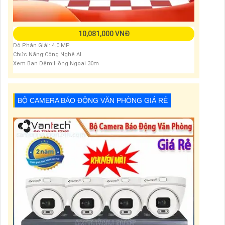
10,081,000 VNĐ
Độ Phân Giải: 4.0 MP
Chức Năng:Công Nghệ AI
Xem Ban Đêm:Hồng Ngoại 30m
BỘ CAMERA BÁO ĐỘNG VĂN PHÒNG GIÁ RẺ