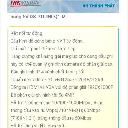
Thông Số DS-7104NI-Q1-M
Kết nối tự động.
Cấu hình dễ dàng bằng NVR tự động.
Chỉ mất 1 phút để xem trực tiếp.
Tăng cường khả năng giải mã giúp cho dòng đầu ghi
này có thể quản lý ghi hình camera độ phân giải cao.
Đầu ghi hình IP 4 kênh chất lượng tốt
Chuẩn nén video H.265+/H.265/H.264+/H.264
Cổng ra HDMI và VGA với độ phân giải 1920X1080P.
Độ phân giải ghi hình tối đa 4MP.
Hỗ trợ 1 cổng mạng 10/100/1000Mbps , Băng
thông đầu vào 40Mbps(7104NI-Q1); 60Mbps
(7108NI-Q1), băng thông đầu ra 60Mbps
Hỗ trợ dịch vụ Hik-connect.