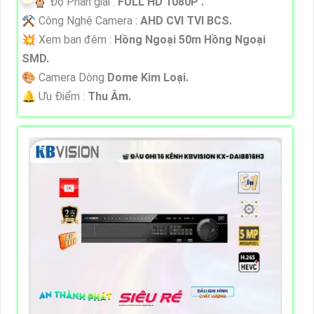
🦉 Độ Phân giải :
FULL HD 1080P .
⚒ Công Nghệ Camera :
AHD CVI TVI BCS.
💥 Xem ban đêm :
Hồng Ngoại 50m Hồng Ngoại
SMD.
🎨 Camera Dòng
Dome Kim Loại.
️🔔 Ưu Điểm :
Thu Âm.