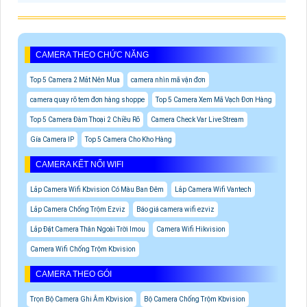
CAMERA THEO CHỨC NĂNG
Top 5 Camera 2 Mắt Nên Mua
camera nhìn mã vận đơn
camera quay rõ tem đơn hàng shoppe
Top 5 Camera Xem Mã Vạch Đơn Hàng
Top 5 Camera Đàm Thoại 2 Chiều Rõ
Camera Check Var Live Stream
Gía Camera IP
Top 5 Camera Cho Kho Hàng
CAMERA KẾT NỐI WIFI
Lắp Camera Wifi Kbvision Có Màu Ban Đêm
Lắp Camera Wifi Vantech
Lắp Camera Chống Trộm Ezviz
Báo giá camera wifi ezviz
Lắp Đặt Camera Thân Ngoài Trời Imou
Camera Wifi Hikvision
Camera Wifi Chống Trộm Kbvision
CAMERA THEO GÓI
Trọn Bộ Camera Ghi Âm Kbvision
Bộ Camera Chống Trộm Kbvision