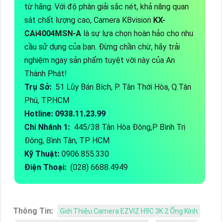
từ hãng. Với độ phân giải sắc nét, khả năng quan
sát chất lượng cao, Camera KBvision
KX-
CAi4004MSN-A
là sự lựa chọn hoàn hảo cho nhu
cầu sử dụng của bạn. Đừng chần chừ, hãy trải
nghiệm ngay sản phẩm tuyệt vời này của An
Thành Phát!
Trụ Sở:
51 Lũy Bán Bích, P. Tân Thới Hòa, Q.Tân
Phú, TP.HCM
Hotline: 0938.11.23.99
Chi Nhánh 1:
445/38 Tân Hòa Đông,P Bình Trị
Đông, Bình Tân, TP HCM
Kỹ Thuật:
0906.855.330
Điện Thoại:
(028) 6688.4949
Thông Tin:
Giới Thiệu Camera EZVIZ H9C 3K 2 Ống Kính