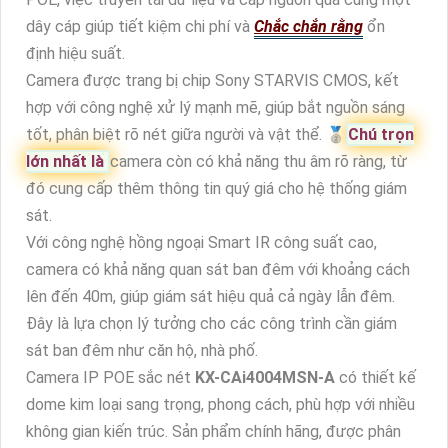
dây cáp giúp tiết kiệm chi phí và
Chắc chắn rằng
ổn
định hiệu suất.
Camera được trang bị chip Sony STARVIS CMOS, kết
hợp với công nghệ xử lý mạnh mẽ, giúp bắt nguồn sáng
tốt, phân biệt rõ nét giữa người và vật thể. ️🥈
Chú trọn
lớn nhất là
camera còn có khả năng thu âm rõ ràng, từ
đó cung cấp thêm thông tin quý giá cho hệ thống giám
sát.
Với công nghệ hồng ngoại Smart IR công suất cao,
camera có khả năng quan sát ban đêm với khoảng cách
lên đến 40m, giúp giám sát hiệu quả cả ngày lẫn đêm.
Đây là lựa chọn lý tưởng cho các công trình cần giám
sát ban đêm như căn hộ, nhà phố.
Camera IP POE sắc nét
KX-CAi4004MSN-A
có thiết kế
dome kim loại sang trọng, phong cách, phù hợp với nhiều
không gian kiến trúc. Sản phẩm chính hãng, được phân