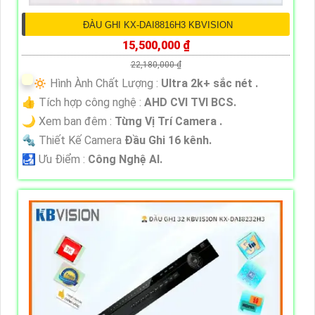
ĐÀU GHI KX-DAI8816H3 KBVISION
15,500,000 ₫
22,180,000 ₫
🔅 Hình Ành Chất Lượng :
Ultra 2k+ sắc nét .
👍 Tích hợp công nghệ :
AHD CVI TVI BCS.
🌙 Xem ban đêm :
Từng Vị Trí Camera .
🔩 Thiết Kế Camera
Đầu Ghi 16 kênh.
️🛃 Ưu Điểm :
Công Nghệ AI.