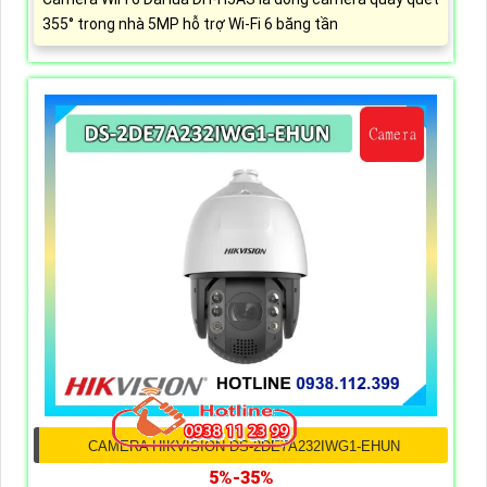
355° trong nhà 5MP hỗ trợ Wi-Fi 6 băng tần
CAMERA HIKVISION DS-2DE7A232IWG1-EHUN
5%-35%