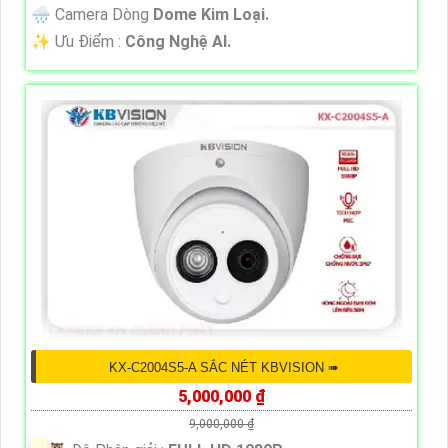
🌧️ Camera Dòng
Dome Kim Loại.
️✨ Ưu Điểm :
Công Nghệ AI.
KX-C2004S5-A SẮC NÉT KBVISION ➠
5,000,000 ₫
9,000,000 ₫