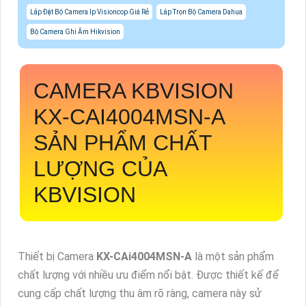
Lắp Đặt Bộ Camera Ip Visioncop Giá Rẻ
Lắp Trọn Bộ Camera Dahua
Bộ Camera Ghi Âm Hikvision
CAMERA KBVISION
KX-CAI4004MSN-A
SẢN PHẨM CHẤT
LƯỢNG CỦA
KBVISION
Thiết bị Camera
KX-CAi4004MSN-A
là một sản phẩm
chất lượng với nhiều ưu điểm nổi bật. Được thiết kế để
cung cấp chất lượng thu âm rõ ràng, camera này sử