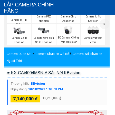
LẮP CAMERA CHÍNH
HÃNG
Camera PTZ
Camera Chip
Camera Ip 4k
Camera Ip Full
Kbvision
Acusense
Kbvision
Color
Bộ Camera Chống
Camera 2k Ip
Camera Xem Biển
Camera Vantech
Trộm Hikvision
Kbvision
Số Xe Kbvision
Zoom
Camera Quan Sát
Camera Kbvision Giá Rẻ
Camera Wifi Kbvision
Ngoài Trời
➠ KX-CAi4004MSN-A Sắc Nét KBvision
Thương hiệu:
KBvision
Ngày đăng:
10/18/2023 1:08:08 PM
7,140,000 ₫
10,260,000 ₫