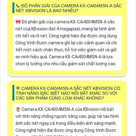
📞 ĐỘ PHÂN GIẢI CỦA CAMERA KX-CAI04MSN-A SẮC
NÉT KBVISION LÀ BAO NHIÊU?
🎀 Độ phân giải của camera KX-CAi4004MSN-A sắc
nét của KBvision đạt 4 megapixel, mang lại hình ảnh
chi tiết và rõ nét. Công nghệ hiện đại được ứng dụng
Công trình Được camera ghi lại các cảnh quan và chi
tiết một cách chân thực, hỗ trợ việc giám sát và giữ
an ninh hiệu quả. Camera KX-CAi4004MSN-A là lựa
chọn lý tưởng cho nhu cầu giám sát chất lượng cao.
️💬 CAMERA KX-CAI04MSN-A SẮC NÉT KBVISION CÓ
TÍNH NĂNG ĐẶC BIỆT NÀO NỔI BẬT KHÁC SO VỚI
CÁC SẢN PHẨM CÙNG LOẠI KHÁC KHÔNG?
🦉 Camera KX-CAi4004MSN-A của KBvision nổi bật
với tính năng chống ngược sáng cao, giúp tái tạo hình
ảnh sắc nét ngay cả trong điều kiện ánh sáng mạnh.
Công nghệ hiện đại được ứng dụng Công trình Được