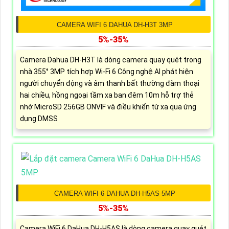
CAMERA WIFI 6 DAHUA DH-H3T 3MP
5%-35%
Camera Dahua DH-H3T là dòng camera quay quét trong
nhà 355° 3MP tích hợp Wi-Fi 6 Công nghệ AI phát hiện
người chuyển động và âm thanh bất thường đàm thoại
hai chiều, hồng ngoại tầm xa ban đêm 10m hỗ trợ thẻ
nhớ MicroSD 256GB ONVIF và điều khiển từ xa qua ứng
dụng DMSS
CAMERA WIFI 6 DAHUA DH-H5AS 5MP
5%-35%
Camera WiFi 6 DaHua DH-H5AS là dòng camera quay quét