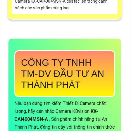
Camera KX-CAi4004MSN-A destac lên trong danh
sách các sản phẩm cùng loại.
CÔNG TY TNHH
TM-DV ĐẦU TƯ AN
THÀNH PHÁT
Nếu bạn đang tìm kiếm Thiết Bị Camera chất
lượng, hãy cân nhắc Camera KBvision
KX-
CAi4004MSN-A
. Sản phẩm chính hãng tại An
Thành Phát, đáng tin cậy với thông tin chính thức