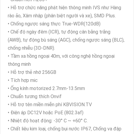
• Hỗ trợ chức năng phát hiện thông minh IVS như Hàng
rào ảo, Xâm nhập (phân biệt người và xe), SMD Plus.
• Chống ngược sáng thực True-WDR(120dB)
• Chế độ ngày đêm (ICR), tự động cân bằng trắng
(AWB), tự động bù sáng (AGC), chống ngược sáng (BLC),
chống nhiễu (3D-DNR).
• Tầm xa hồng ngoại 40m, với công nghệ hồng ngoại
thông minh
• Hỗ trợ thẻ nhớ 256GB
• Tích hợp mic
• Ống kính motorized 2.7mm-13.5mm
• Chuẩn tương thích Onvif
• Hỗ trợ tên miền miễn phí KBVISION.TV
• Điện áp DC12V hoặc PoE (802.3af)
• Nhiệt độ hoạt động: -30° C ~ +60° C.
• Chất liệu kim loại, chống bụi nước IP67, Chống va đập