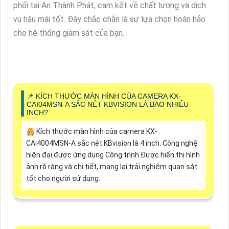
phối tại An Thành Phát, cam kết về chất lượng và dịch
vụ hậu mãi tốt. Đây chắc chắn là sự lựa chọn hoàn hảo
cho hệ thống giám sát của bạn.
📌 KÍCH THƯỚC MÀN HÌNH CỦA CAMERA KX-
CAI04MSN-A SẮC NÉT KBVISION LÀ BAO NHIÊU
INCH?
👸 Kích thước màn hình của camera KX-
CAi4004MSN-A sắc nét KBvision là 4 inch. Công nghệ
hiện đại được ứng dụng Công trình Được hiển thị hình
ảnh rõ ràng và chi tiết, mang lại trải nghiệm quan sát
tốt cho người sử dụng.