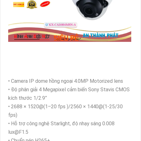
• Camera IP dome hồng ngoại 4.0MP Motorized lens
• Độ phân giải 4 Megapixel cảm biến Sony Stavis CMOS
kích thước 1/2.9”
• 2688 × 1520@(1–20 fps )/2560 × 1440@(1-25/30
fps)
• Hỗ trợ công nghệ Starlight, độ nhạy sáng 0.008
lux@F1.5
• Chuẩn nén H265+