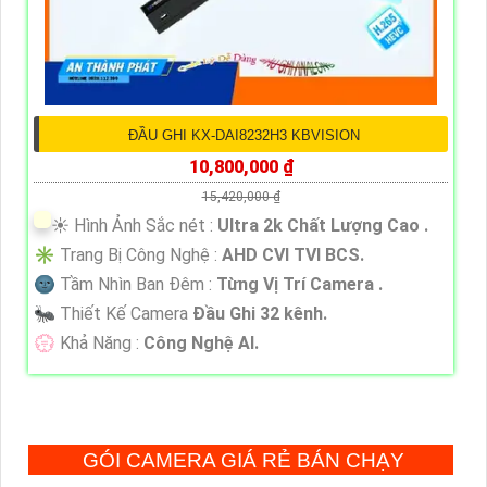
ĐẦU GHI KX-DAI8232H3 KBVISION
10,800,000 ₫
15,420,000 ₫
☀️ Hình Ảnh Sắc nét :
Ultra 2k Chất Lượng Cao .
✳️ Trang Bị Công Nghệ :
AHD CVI TVI BCS.
🌚 Tầm Nhìn Ban Đêm :
Từng Vị Trí Camera .
🐜 Thiết Kế Camera
Đầu Ghi 32 kênh.
️💮 Khả Năng :
Công Nghệ AI.
GÓI CAMERA GIÁ RẺ BÁN CHẠY