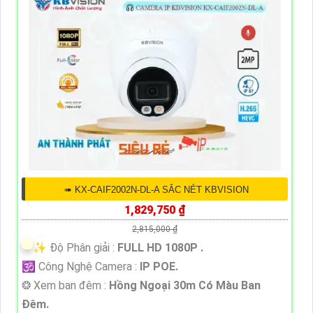
➠ KX-CAIF2002N-DL-A SẮC NÉT KBVISION
1,829,750 ₫
2,815,000 ₫
✨ Độ Phân giải :
FULL HD 1080P .
🕉️ Công Nghệ Camera :
IP POE.
❂ Xem ban đêm :
Hồng Ngoại 30m Có Màu Ban
Đêm.