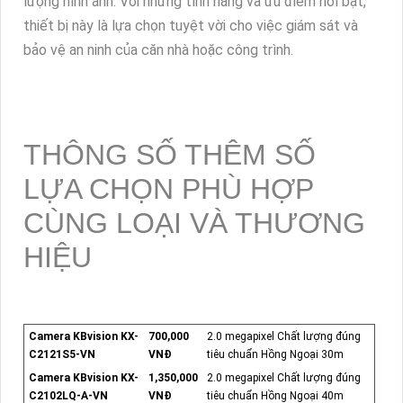
lượng hình ảnh. Với những tính năng và ưu điểm nổi bật,
thiết bị này là lựa chọn tuyệt vời cho việc giám sát và
bảo vệ an ninh của căn nhà hoặc công trình.
THÔNG SỐ THÊM SỐ
LỰA CHỌN PHÙ HỢP
CÙNG LOẠI VÀ THƯƠNG
HIỆU
Camera KBvision KX-
700,000
2.0 megapixel Chất lượng đúng
C2121S5-VN
VNĐ
tiêu chuẩn Hồng Ngoại 30m
Camera KBvision KX-
1,350,000
2.0 megapixel Chất lượng đúng
C2102LQ-A-VN
VNĐ
tiêu chuẩn Hồng Ngoại 40m