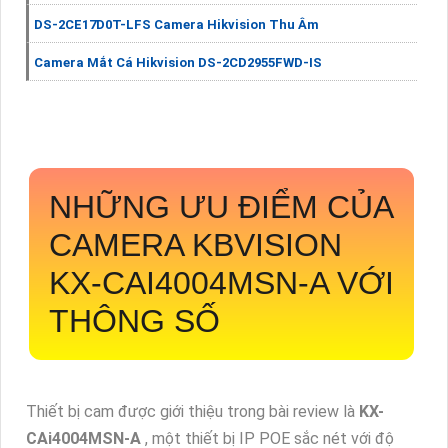
DS-2CE17D0T-LFS Camera Hikvision Thu Âm
Camera Mắt Cá Hikvision DS-2CD2955FWD-IS
NHỮNG ƯU ĐIỂM CỦA
CAMERA KBVISION
KX-CAI4004MSN-A
VỚI
THÔNG SỐ
Thiết bị cam được giới thiệu trong bài review là
KX-
CAi4004MSN-A
, một thiết bị IP POE sắc nét với độ