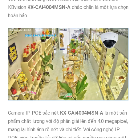
KBvision
KX-CAi4004MSN-A
chắc chắn là một lựa chọn
hoàn hảo.
Camera IP POE sắc nét
KX-CAi4004MSN-A
là một sản
phẩm chất lượng với độ phân giải lên đến 4.0 megapixel,
mang lại hình ảnh rõ nét và chi tiết. Với công nghệ IP
POE, việc truyền tải dữ liệu và cấp nguồn qua cùng một